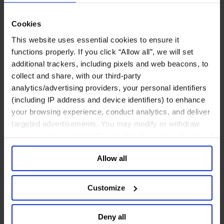
工业
化工与过程工业咨询团队
Cookies
机械与工业技术
This website uses essential cookies to ensure it
汽车与交通设备
functions properly. If you click “Allow all”, we will set
能源业
金属与矿业
additional trackers, including pixels and web beacons, to
collect and share, with our third-party
金融服务业
analytics/advertising providers, your personal identifiers
主权财富基金
(including IP address and device identifiers) to enhance
保险业
your browsing experience, conduct analytics, and deliver
基础设施
targeted advertisements. You may modify or withdraw
投资银行、企业银行与金融市场
your consent or, in the US, object to the sale or sharing of
数字化资产、加密货币与Web 3行业
your data for targeted advertising, by clicking “Do Not
私募股权投资行业
Allow all
Sell or Share My Personal Information” in the footer of
财富管理
the website. You must opt-out of each device and each
资产管理行业
金融科技
browser. For additional information and retention terms
Customize
零售金融服务
see our
Cookie Policy
; for information regarding our
风控职能
general collection and use of personal information see
Deny all
our
Privacy Policy
.
服务业