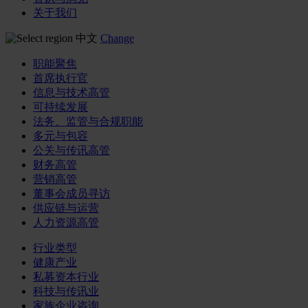
关于我们
中文
Change
职能聚焦
首席执行官
信息与技术高管
可持续发展
法务、监管与合规职能
多元与包容
公关与传讯高管
财务高管
营销高管
董事会成员寻访
供应链与运营
人力资源高管
行业类型
健康产业
私募资本行业
科技与传讯业
家族企业咨询