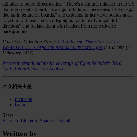
attitudes to board directorships. "There's a cultural mindset in the US
that if you exit a board, it’s a sign of failure. There's also a lot of ego
tied up in tenure on boards," she explains. In her view, boards need
to get rid of those "nice, collegial, not particularly impactful
directors" and replace them with leaders from more diverse
backgrounds.
Full story: Valentina Zarya:
1 Big Reason There Are So Few
Women on U.S. Corporate Boards? Directors’ Egos
in Fortune (8
February 2017).
Access international media coverage of Egon Zehnder's 2016
Global Board Diversity Analysis
本文相关主题
Inclusion
Board
Share
Share on LinkedIn
Share via Email
Written by