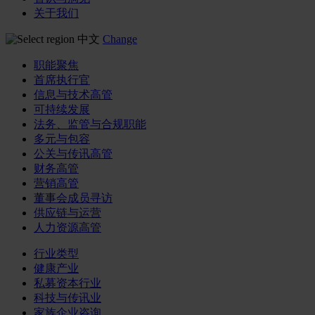
关于我们
中文
Change
职能聚焦
首席执行官
信息与技术高管
可持续发展
法务、监管与合规职能
多元与包容
公关与传讯高管
财务高管
营销高管
董事会成员寻访
供应链与运营
人力资源高管
行业类型
健康产业
私募资本行业
科技与传讯业
家族企业咨询