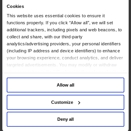
工业
Cookies
化工与过程工业咨询团队
This website uses essential cookies to ensure it
机械与工业技术
functions properly. If you click “Allow all”, we will set
汽车与交通设备
additional trackers, including pixels and web beacons, to
能源业
金属与矿业
collect and share, with our third-party
analytics/advertising providers, your personal identifiers
金融服务业
(including IP address and device identifiers) to enhance
your browsing experience, conduct analytics, and deliver
主权财富基金
保险业
targeted advertisements. You may modify or withdraw
基础设施
your consent or, in the US, object to the sale or sharing of
投资银行、企业银行与金融市场
your data for targeted advertising, by clicking “Do Not
数字化资产、加密货币与Web 3行业
Allow all
Sell or Share My Personal Information” in the footer of
私募股权投资行业
the website. You must opt-out of each device and each
财富管理
browser. For additional information and retention terms
资产管理行业
Customize
see our
Cookie Policy
; for information regarding our
金融科技
零售金融服务
general collection and use of personal information see
Deny all
风控职能
our
Privacy Policy
.
服务业