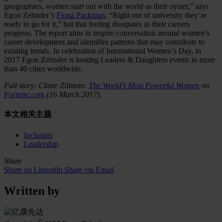
geographies, women start out with the world as their oyster,” says
Egon Zehnder’s
Fiona Packman
. “Right out of university they’re
ready to go for it,” but that feeling dissipates as their careers
progress. The report aims to inspire conversation around women’s
career development and identifies patterns that may contribute to
existing trends. In celebration of International Women’s Day, in
2017 Egon Zehnder is hosting Leaders & Daughters events in more
than 40 cities worldwide.
Full story: Claire Zillman:
The World’s Most Powerful Women
on
Fortune.com
(16 March 2017).
本文相关主题
Inclusion
Leadership
Share
Share on LinkedIn
Share via Email
Written by
©