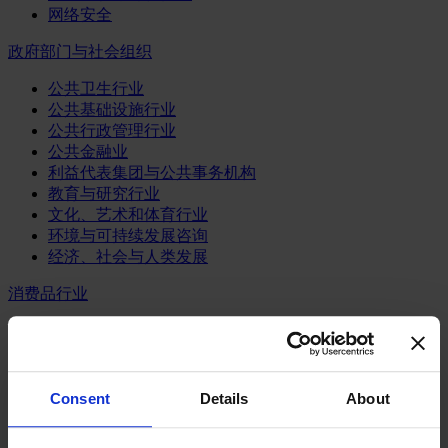
网络安全
政府部门与社会组织
公共卫生行业
公共基础设施行业
公共行政管理行业
公共金融业
利益代表集团与公共事务机构
教育与研究行业
文化、艺术和体育行业
环境与可持续发展咨询
经济、社会与人类发展
消费品行业
体育业
媒体和娱乐业
消费品
零售、服装与奢侈品
Consent
Details
About
餐饮、旅游与酒店业