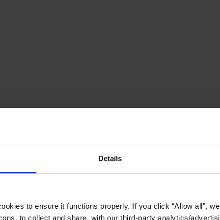
Details
okies to ensure it functions properly. If you click “Allow all”, we 
ons, to collect and share, with our third-party analytics/advertis