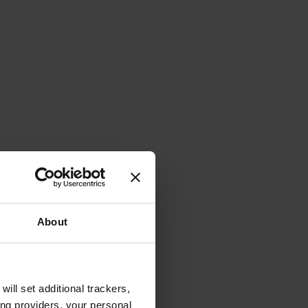
About
will set additional trackers,
ing providers, your personal