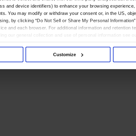
ress and device identifiers) to enhance your browsing experience,
ts. You may modify or withdraw your consent or, in the US, objec
ising, by clicking “Do Not Sell or Share My Personal Information” 
ice and each browser. For additional information and retention 
rding our general collection and use of personal information see o
Customize