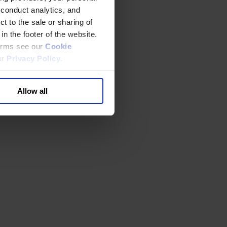
 conduct analytics, and
t to the sale or sharing of
in the footer of the website.
terms see our
Cookie
ur
Privacy Policy
.
Allow all