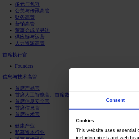
多元与包容
公关与传讯高管
财务高管
营销高管
董事会成员寻访
供应链与运营
人力资源高管
首席执行官
Founders
信息与技术高管
首席产品官
首席人工智能官、首席数据官和首席数据解析官
Consent
首席信息安全官
首席信息官
首席技术官
Cookies
健康产业
This website uses essential co
私募资本行业
including pixels and web beac
科技与传讯业