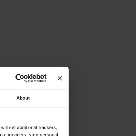
About
will set additional trackers,
ing providers, your personal