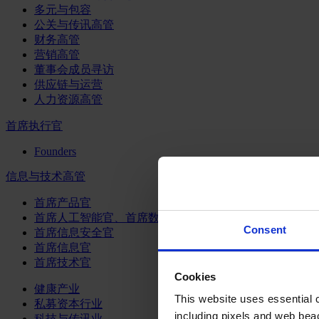
多元与包容
公关与传讯高管
财务高管
营销高管
董事会成员寻访
供应链与运营
人力资源高管
首席执行官
Founders
信息与技术高管
首席产品官
首席人工智能官、首席数据官和首席数据解析官
Consent
首席信息安全官
首席信息官
首席技术官
Cookies
健康产业
This website uses essential co
私募资本行业
including pixels and web beac
科技与传讯业