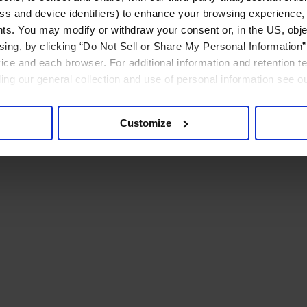
ress and device identifiers) to enhance your browsing experience,
ts. You may modify or withdraw your consent or, in the US, objec
ising, by clicking “Do Not Sell or Share My Personal Information” 
ice and each browser. For additional information and retention 
rding our general collection and use of personal information see o
Customize