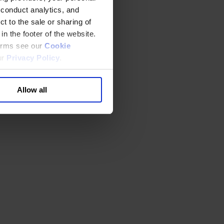
 conduct analytics, and
t to the sale or sharing of
in the footer of the website.
terms see our
Cookie
ur
Privacy Policy
.
Allow all