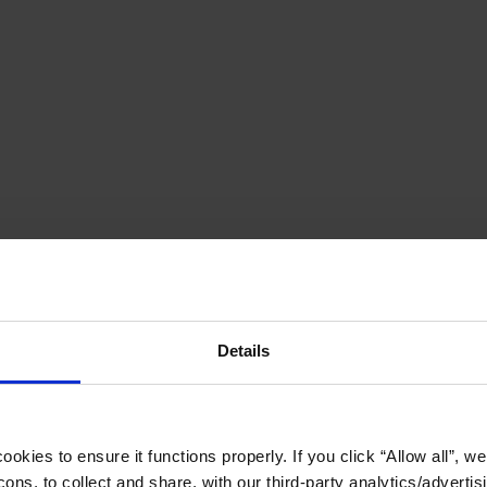
Details
okies to ensure it functions properly. If you click “Allow all”, we 
ons, to collect and share, with our third-party analytics/advertis