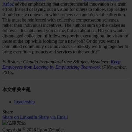
Aráoz
advise emphasizing that entrepreneurial innovation is a team
effort. Instead of laying out a vision for others to follow, top leaders
should create contexts in which others can and do set the direction.
This must be reinforced with collective compensation schemes,
rather than individual incentives. The authors sum up the stakes as
follows: “It’s not about you or me, but all about us. Do you want a
disengaged collection of followers poorly executing on the vision of
those at the top while looking for a new job? Or do you want a
committed community of innovators seamlessly working together to
bring ever finer products and services to the world?”
Full story: Claudio Fernández-Aráoz &Rajeev Vasudeva:
Keep
Employees from Leaving by Emphasizing Teamwork
(7 November,
2016).
本文相关主题
Leadership
Share
Share on LinkedIn
Share via Email
©
Copyright
2026 Egon Zehnder.