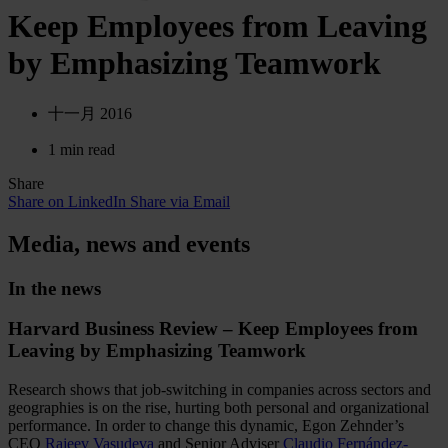
Keep Employees from Leaving
by Emphasizing Teamwork
十一月 2016
1 min read
Share
Share on LinkedIn
Share via Email
Media, news and events
In the news
Harvard Business Review – Keep Employees from
Leaving by Emphasizing Teamwork
Research shows that job-switching in companies across sectors and
geographies is on the rise, hurting both personal and organizational
performance. In order to change this dynamic, Egon Zehnder’s
CEO
Rajeev Vasudeva
and Senior Adviser
Claudio Fernández-