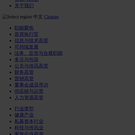
关于我们
中文
Change
职能聚焦
首席执行官
信息与技术高管
可持续发展
法务、监管与合规职能
多元与包容
公关与传讯高管
财务高管
营销高管
董事会成员寻访
供应链与运营
人力资源高管
行业类型
健康产业
私募资本行业
科技与传讯业
家族企业咨询