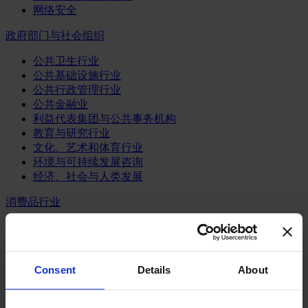
网络安全
政府部门与社会组织
公共卫生行业
公共基础设施行业
公共行政管理行业
公共金融业
利益代表集团与公共事务机构
教育与研究行业
文化、艺术和体育行业
环境与可持续发展咨询
经济、社会与人类发展
消费品行业
体育业
媒体和娱乐业
消费品
Consent
Details
About
零售、服装与奢侈品
餐饮、旅游与酒店业