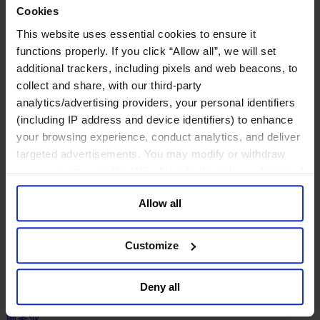
工业
Cookies
化工与过程工业咨询团队
This website uses essential cookies to ensure it
机械与工业技术
functions properly. If you click “Allow all”, we will set
汽车与交通设备
additional trackers, including pixels and web beacons, to
能源业
collect and share, with our third-party
金属与矿业
analytics/advertising providers, your personal identifiers
金融服务业
(including IP address and device identifiers) to enhance
your browsing experience, conduct analytics, and deliver
主权财富基金
targeted advertisements. You may modify or withdraw
保险业
your consent or, in the US, object to the sale or sharing of
基础设施
投资银行、企业银行与金融市场
your data for targeted advertising, by clicking “Do Not
数字化资产、加密货币与Web 3行业
Allow all
Sell or Share My Personal Information” in the footer of
私募股权投资行业
the website. You must opt-out of each device and each
财富管理
browser. For additional information and retention terms
Customize
资产管理行业
see our
Cookie Policy
; for information regarding our
金融科技
general collection and use of personal information see
零售金融服务
Deny all
our
Privacy Policy
.
风控职能
服务业