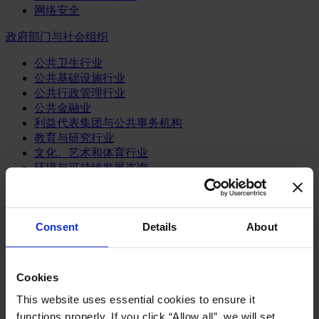
网络安全
政府部门与社会组织
公共卫生行业
公共基础设施行业
公共行政管理行业
公共金融业
利益代表集团与公共事务机构
教育与研究行业
文化、艺术和体育行业
环境与可持续发展咨询
经济、社会与人类发展
消费品行业
Consent
Details
About
体育业
媒体和娱乐业
消费品
Cookies
零售、服装与奢侈品
餐饮、旅游与酒店业
This website uses essential cookies to ensure it
functions properly. If you click “Allow all”, we will set