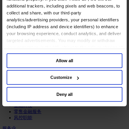
工业
additional trackers, including pixels and web beacons, to
化工与过程工业咨询团队
collect and share, with our third-party
机械与工业技术
analytics/advertising providers, your personal identifiers
汽车与交通设备
(including IP address and device identifiers) to enhance
能源业
your browsing experience, conduct analytics, and deliver
金属与矿业
targeted advertisements. You may modify or withdraw
金融服务业
your consent or, in the US, object to the sale or sharing of
your data for targeted advertising, by clicking “Do Not
主权财富基金
Allow all
Sell or Share My Personal Information” in the footer of
保险业
the website. You must opt-out of each device and each
基础设施
browser. For additional information and retention terms
投资银行、企业银行与金融市场
Customize
数字化资产、加密货币与Web 3行业
see our
Cookie Policy
; for information regarding our
私募股权投资行业
general collection and use of personal information see
财富管理
Deny all
our
Privacy Policy
.
资产管理行业
金融科技
零售金融服务
风控职能
服务业