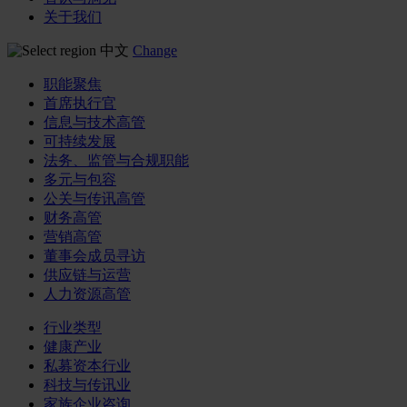
关于我们
中文
Change
职能聚焦
首席执行官
信息与技术高管
可持续发展
法务、监管与合规职能
多元与包容
公关与传讯高管
财务高管
营销高管
董事会成员寻访
供应链与运营
人力资源高管
行业类型
健康产业
私募资本行业
科技与传讯业
家族企业咨询