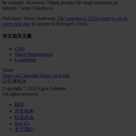
he explains. However, “Many people cite small successes as
failures,” notes Vasudeeva.
Full story: Jenny Anderson:
The experience CEOs want to see in
every new hire
in Quartz (4 February 2016).
本文相关主题
CEO
Talent Management
Leadership
Share
Share on LinkedIn
Share via Email
©
Copyright
2026 Egon Zehnder.
All rights reserved.
顾问
分支机构
职业机会
Join Us
关于我们