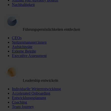
Aufbau von Advisory Boards
Nachhaltigkeit
Führungspersönlichkeiten entdecken
CEOs
Spitzenmanager:innen
Aufsichtsräte
Externe Beiräte
Executive Assessment
Leadership entwickeln
Individuelle Weiterentwicklung
Accelerated Onboarding
Entwicklungsplanung
Coaching
Team Journey