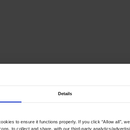
Details
okies to ensure it functions properly. If you click “Allow all”, we 
ons, to collect and share, with our third-party analytics/advertis