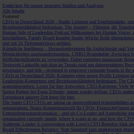
Entdecken Sie unsere neuesten Studien und Analysen
Alle Inhalte
Featured
CEOs in Deutschland 2026 - Studie
Leistung und Ergebnisstärke, ein
Beziehungsfähigkeit bedeutsam.
The Journey – Führung, die Transf
Human Side of Leadership Podcast
Willkommen bei Human Voices, ei
beschäftigen.
Family Board Insights Studie
Welche Rolle übernehmen
und mit 24 Tiefeninterviews geführt.
Künstliche Intelligenz – Herausforderungen für Aufsichtsräte und Vo
Möglichkeiten auseinanderzusetzen.
CHRO-Roundtable: Zwischen Me
Höflichkeitsfloskeln zu verwenden. Dabei entstehen parasoziale Bez
Netzwerk LinkedIn nah dran an Trends rund um datengestütztes Rec
governance, and risk—designed to empower corporate boards in the ag
CEOs in Deutschland 2026: Konturen eines neuen Profils
Leistung un
Leadership-Kompetenz und Beziehungsfähigkeit bedeutsam.
The CE
gegenüberstehen. Lesen Sie ihre Antworten.
CEO-Karrieren: Viele W
Senior Partner bei Egon Zehnder, immer wieder gefragt.
CEOs ostdeu
Ereignissen unserer Zeit lesen Sie hier.
The Super CFO
CFOs are taking on unprecedented responsibilities and
organizations.
Neues Kompetenzprofil für CFOs: Finanzchef:innen 
Unternehmenstransformation – und als Co-Leader auf Augenhöhe m
organization currently stands, where it wants to go, and how the CFO fit
Authentic Leader
A conversation with Lowe's CFO Brandon Sink about
Board Effectiveness Reviews: Vom Standard zum strategischen Impu