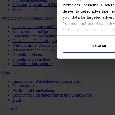
Künstliche Intelligenz
Software, Systeme und Services
identifiers (including IP add
Telekommunikation
deliver targeted advertisemen
your data for targeted advert
Öffentlicher und sozialer Sektor
You must opt-out of each dev
Interessenvertretung und Public Affairs
Policy
; for information rega
Kunst, Kultur und Sport
Regierung und Verwaltung
Umwelt und Nachhaltigkeit
Wirtschaftliche, Soziale und Humanitäre Entwicklung
Deny all
Wissenschaft und Bildung
Öffentliche Finanzen
Öffentliche Gesundheit
Öffentliche Infrastruktur
Consumer
Einzelhandel, Bekleidung und Luxusgüter
Konsumgüter
Medien und Unterhaltung
Restaurants, Reiseunternehmen und Gastgewerbe
Sport
Industrial