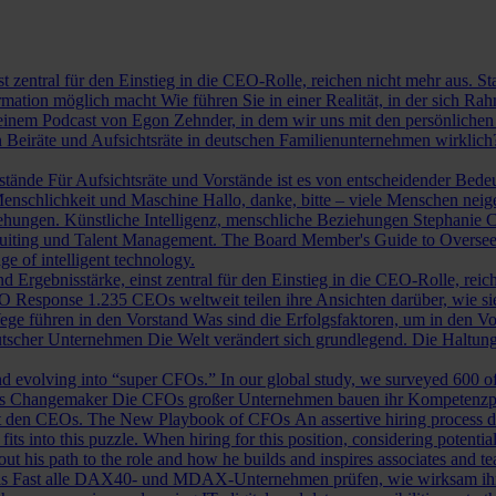
st zentral für den Einstieg in die CEO-Rolle, reichen nicht mehr aus. 
ormation möglich macht
Wie führen Sie in einer Realität, in der sich 
nem Podcast von Egon Zehnder, in dem wir uns mit den persönlichen 
 Beiräte und Aufsichtsräte in deutschen Familienunternehmen wirklich
rstände
Für Aufsichtsräte und Vorstände ist es von entscheidender Bedeut
nschlichkeit und Maschine
Hallo, danke, bitte – viele Menschen neig
iehungen.
Künstliche Intelligenz, menschliche Beziehungen
Stephanie C
ruiting und Talent Management.
The Board Member's Guide to Overse
e of intelligent technology.
d Ergebnisstärke, einst zentral für den Einstieg in die CEO-Rolle, reic
O Response
1.235 CEOs weltweit teilen ihre Ansichten darüber, wie si
ege führen in den Vorstand
Was sind die Erfolgsfaktoren, um in den 
tscher Unternehmen
Die Welt verändert sich grundlegend. Die Haltu
 evolving into “super CFOs.” In our global study, we surveyed 600 of th
als Changemaker
Die CFOs großer Unternehmen bauen ihr Kompetenzprofi
it den CEOs.
The New Playbook of CFOs
An assertive hiring process d
s into this puzzle. When hiring for this position, considering potential i
 his path to the role and how he builds and inspires associates and t
ls
Fast alle DAX40- und MDAX-Unternehmen prüfen, wie wirksam ihr Auf