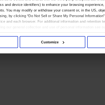
ress and device identifiers) to enhance your browsing experience,
ts. You may modify or withdraw your consent or, in the US, objec
ising, by clicking “Do Not Sell or Share My Personal Information” 
ice and each browser. For additional information and retention 
rding our general collection and use of personal information see o
Customize