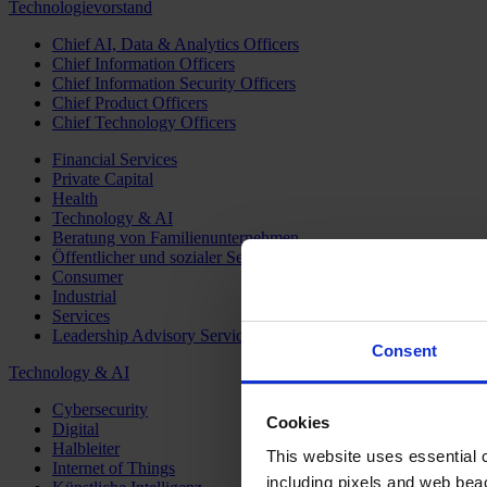
Technologievorstand
Chief AI, Data & Analytics Officers
Chief Information Officers
Chief Information Security Officers
Chief Product Officers
Chief Technology Officers
Financial Services
Private Capital
Health
Technology & AI
Beratung von Familienunternehmen
Öffentlicher und sozialer Sektor
Consumer
Industrial
Services
Leadership Advisory Services
Consent
Technology & AI
Cybersecurity
Cookies
Digital
Halbleiter
This website uses essential co
Internet of Things
including pixels and web beac