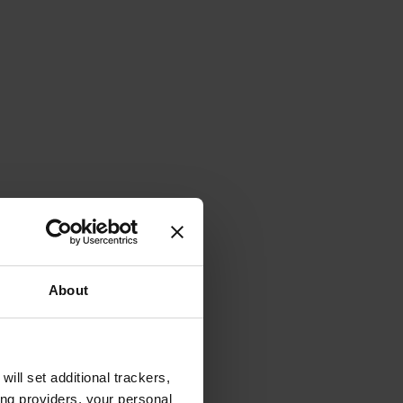
About
will set additional trackers,
ing providers, your personal