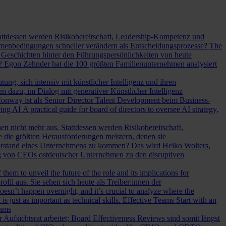
Stattdessen werden Risikobereitschaft, Leadership-Kompetenz und
Rahmenbedingungen schneller verändern als Entscheidungsprozesse?
The
Geschichten hinter den Führungspersönlichkeiten von heute
? Egon Zehnder hat die 100 größten Familienunternehmen analysiert
ung, sich intensiv mit künstlicher Intelligenz und ihren
en dazu, im Dialog mit generativer Künstlicher Intelligenz
onway ist als Senior Director Talent Development beim Business-
eing AI
A practical guide for board of directors to oversee AI strategy,
hen nicht mehr aus. Stattdessen werden Risikobereitschaft,
e die größten Herausforderungen meistern, denen sie
Vorstand eines Unternehmens zu kommen? Das wird Heiko Wolters,
ng von CEOs ostdeutscher Unternehmen zu den disruptiven
em to unveil the future of the role and its implications for
l aus. Sie sehen sich heute als Treiber:innen der
oesn’t happen overnight, and it’s crucial to analyze where the
s just as important as technical skills.
Effective Teams Start with an
eams
sichtsrat arbeitet; Board Effectiveness Reviews sind somit längst