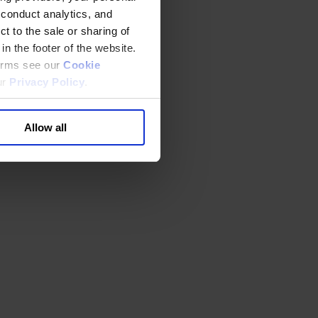
 conduct analytics, and
t to the sale or sharing of
in the footer of the website.
terms see our
Cookie
ur
Privacy Policy
.
Allow all