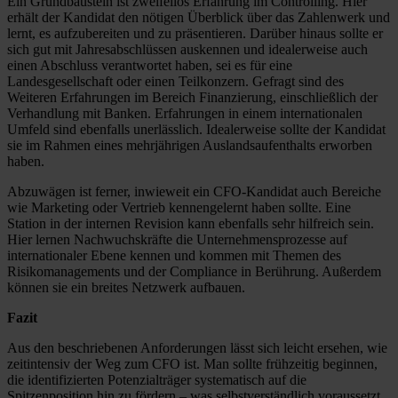
Ein Grundbaustein ist zweifellos Erfahrung im Controlling. Hier
erhält der Kandidat den nötigen Überblick über das Zahlenwerk und
lernt, es aufzubereiten und zu präsentieren. Darüber hinaus sollte er
sich gut mit Jahresabschlüssen auskennen und idealerweise auch
einen Abschluss verantwortet haben, sei es für eine
Landesgesellschaft oder einen Teilkonzern. Gefragt sind des
Weiteren Erfahrungen im Bereich Finanzierung, einschließlich der
Verhandlung mit Banken. Erfahrungen in einem internationalen
Umfeld sind ebenfalls unerlässlich. Idealerweise sollte der Kandidat
sie im Rahmen eines mehrjährigen Auslandsaufenthalts erworben
haben.
Abzuwägen ist ferner, inwieweit ein CFO-Kandidat auch Bereiche
wie Marketing oder Vertrieb kennengelernt haben sollte. Eine
Station in der internen Revision kann ebenfalls sehr hilfreich sein.
Hier lernen Nachwuchskräfte die Unternehmensprozesse auf
internationaler Ebene kennen und kommen mit Themen des
Risikomanagements und der Compliance in Berührung. Außerdem
können sie ein breites Netzwerk aufbauen.
Fazit
Aus den beschriebenen Anforderungen lässt sich leicht ersehen, wie
zeitintensiv der Weg zum CFO ist. Man sollte frühzeitig beginnen,
die identifizierten Potenzialträger systematisch auf die
Spitzenposition hin zu fördern – was selbstverständlich voraussetzt,