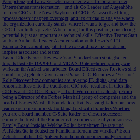
Kompetenzprofil aus. Sie sehen sich heute als Treiber:innen der
Unternehmenstransformation – und als Co-Leader auf Augenhöhe
mit den CEOs.
The New Playbook of CFOs
An assertive hiring
process doesn’t happen overnight, and it’s crucial to analyze where
the organization currently stands, where it wants to go, and how the
CFO fits into this puzzle. When hiring for this position, considering
potential is just as important as technical skills.
Effective Teams Start
with an Authentic Leader
A conversation with Lowe's CFO
Brandon Sink about his path to the role and how he builds and
inspires associates and teams
Board Effectiveness Reviews: Vom Standard zum strategischen
Impuls
Fast alle DAX40- und MDAX-Unternehmen prüfen, wie
wirksam ihr Aufsichtsrat arbeitet; Board Effectiveness Reviews sind
somit längst gelebte Governance-Praxis.
CIO Becomes a ‘Yes and’
Role
Discover how companies are layering IT, digital, and data
responsibilities onto the traditional CIO role, resulting in titles like
CDIOs and CDTOs.
Blazing a Trail: Women in Leadership
From
being a Director of the Forbes Marshall group of companies and the
head of Forbes Marshall Foundation, Rati is a sought-after business
leader and philanthropist.
Building Trust with Founders
Whether
you are a board member, C-Suite leader, or chosen successor,
earning the trust of the Founder is the cornerstone of your success.
Family Board Insights
Welche Rolle übernehmen Beiräte und
Aufsichtsräte in deutschen Familienunternehmen wirklich? Egon
Zehnder hat die 100 größten Familienunternehmen analysiert und