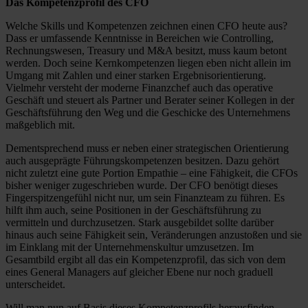
Das Kompetenzprofil des CFO
Welche Skills und Kompetenzen zeichnen einen CFO heute aus?
Dass er umfassende Kenntnisse in Bereichen wie Controlling,
Rechnungswesen, Treasury und M&A besitzt, muss kaum betont
werden. Doch seine Kernkompetenzen liegen eben nicht allein im
Umgang mit Zahlen und einer starken Ergebnisorientierung.
Vielmehr versteht der moderne Finanzchef auch das operative
Geschäft und steuert als Partner und Berater seiner Kollegen in der
Geschäftsführung den Weg und die Geschicke des Unternehmens
maßgeblich mit.
Dementsprechend muss er neben einer strategischen Orientierung
auch ausgeprägte Führungskompetenzen besitzen. Dazu gehört
nicht zuletzt eine gute Portion Empathie – eine Fähigkeit, die CFOs
bisher weniger zugeschrieben wurde. Der CFO benötigt dieses
Fingerspitzengefühl nicht nur, um sein Finanzteam zu führen. Es
hilft ihm auch, seine Positionen in der Geschäftsführung zu
vermitteln und durchzusetzen. Stark ausgebildet sollte darüber
hinaus auch seine Fähigkeit sein, Veränderungen anzustoßen und sie
im Einklang mit der Unternehmenskultur umzusetzen. Im
Gesamtbild ergibt all das ein Kompetenzprofil, das sich von dem
eines General Managers auf gleicher Ebene nur noch graduell
unterscheidet.
Will man nun auf Basis dieses Kompetenzprofils herausfinden,