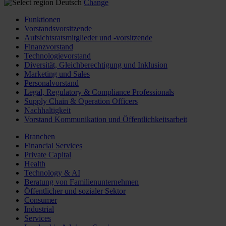
Deutsch
Change
Funktionen
Vorstandsvorsitzende
Aufsichtsratsmitglieder und -vorsitzende
Finanzvorstand
Technologievorstand
Diversität, Gleichberechtigung und Inklusion
Marketing und Sales
Personalvorstand
Legal, Regulatory & Compliance Professionals
Supply Chain & Operation Officers
Nachhaltigkeit
Vorstand Kommunikation und Öffentlichkeitsarbeit
Branchen
Financial Services
Private Capital
Health
Technology & AI
Beratung von Familienunternehmen
Öffentlicher und sozialer Sektor
Consumer
Industrial
Services