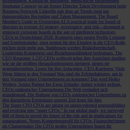
Beziehungen.
Künstliche Intelligenz, menschliche Beziehungen
Stephanie Conway ist als Senior Director Talent Development beim
Business-Netzwerk LinkedIn nah dran an Trends rund um
datengestütztes Recruiting und Talent Management.
The Board
Member's Guide to Overseeing AI
A practical guide for board of
directors to oversee AI strategy, governance, and risk—designed to
empower corporate boards in the age of intelligent technology.
CEOs in Deutschland 2026: Konturen eines neuen Profils
Leistung
und Ergebnisstärke, einst zentral für den Einstieg in die CEO-Rolle,
reichen nicht mehr aus. Stattdessen werden Risikobereitschaft,
Leadership-Kompetenz und Beziehungsfähigkeit bedeutsam.
The
CEO Response
1.235 CEOs weltweit teilen ihre Ansichten darüber,
wie sie die größten Herausforderungen meistern, denen sie
gegenüberstehen. Lesen Sie ihre Antworten.
CEO-Karrieren: Viele
Wege führen in den Vorstand
Was sind die Erfolgsfaktoren, um in
den Vorstand eines Unternehmens zu kommen? Das wird Heiko
Wolters, Senior Partner bei Egon Zehnder, immer wieder gefragt.
CEOs ostdeutscher Unternehmen
Die Welt verändert sich
grundlegend. Die Haltung von CEOs ostdeutscher Unternehmen zu
den disruptiven Ereignissen unserer Zeit lesen Sie hier.
The Super CFO
CFOs are taking on unprecedented responsibilities
and evolving into “super CFOs.” In our global study, we surveyed
600 of them to unveil the future of the role and its implications for
organizations.
Neues Kompetenzprofil für CFOs: Finanzchef:innen
als Changemaker
Die CFOs großer Unternehmen bauen ihr