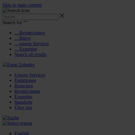
Skip to main content
Search for “
”
... Berater:innen
... Büros
... unsere Services
... Expertise
Search all results
Unsere Services
Funktionen
Branchen
Berater:innen
Expertise
Standorte
Über uns
English