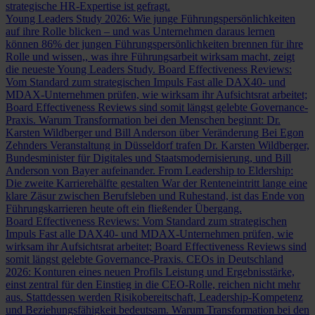
strategische HR-Expertise ist gefragt.
Young Leaders Study 2026: Wie junge Führungspersönlichkeiten
auf ihre Rolle blicken – und was Unternehmen daraus lernen
können
86% der jungen Führungspersönlichkeiten brennen für ihre
Rolle und wissen,, was ihre Führungsarbeit wirksam macht, zeigt
die neueste Young Leaders Study.
Board Effectiveness Reviews:
Vom Standard zum strategischen Impuls
Fast alle DAX40- und
MDAX-Unternehmen prüfen, wie wirksam ihr Aufsichtsrat arbeitet;
Board Effectiveness Reviews sind somit längst gelebte Governance-
Praxis.
Warum Transformation bei den Menschen beginnt: Dr.
Karsten Wildberger und Bill Anderson über Veränderung
Bei Egon
Zehnders Veranstaltung in Düsseldorf trafen Dr. Karsten Wildberger,
Bundesminister für Digitales und Staatsmodernisierung, und Bill
Anderson von Bayer aufeinander.
From Leadership to Eldership:
Die zweite Karrierehälfte gestalten
War der Renteneintritt lange eine
klare Zäsur zwischen Berufsleben und Ruhestand, ist das Ende von
Führungskarrieren heute oft ein fließender Übergang.
Board Effectiveness Reviews: Vom Standard zum strategischen
Impuls
Fast alle DAX40- und MDAX-Unternehmen prüfen, wie
wirksam ihr Aufsichtsrat arbeitet; Board Effectiveness Reviews sind
somit längst gelebte Governance-Praxis.
CEOs in Deutschland
2026: Konturen eines neuen Profils
Leistung und Ergebnisstärke,
einst zentral für den Einstieg in die CEO-Rolle, reichen nicht mehr
aus. Stattdessen werden Risikobereitschaft, Leadership-Kompetenz
und Beziehungsfähigkeit bedeutsam.
Warum Transformation bei den