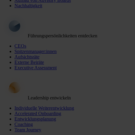
Aufbau von Advisory Boards
Nachhaltigkeit
Führungspersönlichkeiten entdecken
CEOs
Spitzenmanager:innen
Aufsichtsräte
Externe Beiräte
Executive Assessment
Leadership entwickeln
Individuelle Weiterentwicklung
Accelerated Onboarding
Entwicklungsplanung
Coaching
Team Journey