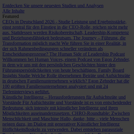
Entdecken Sie unsere neuesten Studien und Analysen
Alle Inhalte
Featured
CEOs in Deutschland 2026 - Studie
Leistung und Ergebnisstärke,
einst zentral für den Einstieg in die CEO-Rolle, reichen nicht mehr
aus. Stattdessen werden Risikobereitschaft, Leadership-Kompetenz
und Beziehungsfähigkeit bedeutsam.
The Journey – Führung, die
Transformation möglich macht
Wie führen Sie in einer Realität, in
der sich Rahmenbedingungen schneller verändern als
Entscheidungsprozesse?
The Human Side of Leadership Podcast
Willkommen bei Human Voices, einem Podcast von Egon Zehnder,
in dem wir uns mit den persönlichen Geschichten hinter den
Führungspersönlichkeiten von heute beschäftigen.
Family Board
Insights Studie
Welche Rolle übernehmen Beiräte und Aufsichtsräte
in deutschen Familienunternehmen wirklich? Egon Zehnder hat die
100 größten Familienunternehmen analysiert und mit 24
Tiefeninterviews geführt.
Künstliche Intelligenz – Herausforderungen für Aufsichtsräte und
Vorstände
Für Aufsichtsräte und Vorstände ist es von entscheidender
Bedeutung, sich intensiv mit künstlicher Intelligenz und ihren
Möglichkeiten auseinanderzusetzen.
CHRO-Roundtable: Zwischen
Menschlichkeit und Maschine
Hallo, danke, bitte – viele Menschen
neigen dazu, im Dialog mit generativer Künstlicher Intelligenz
Höflichkeitsfloskeln zu verwenden. Dabei entstehen parasoziale