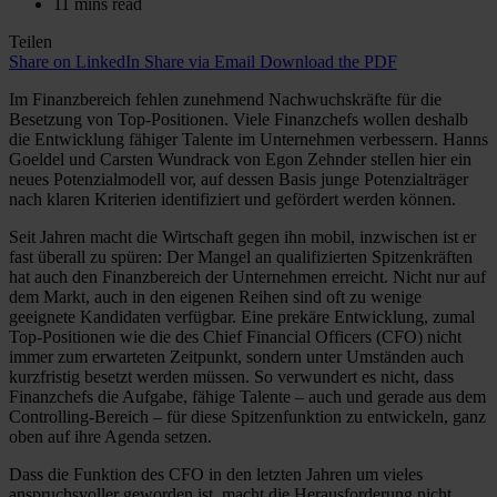
11 mins read
Teilen
Share on LinkedIn
Share via Email
Download the PDF
Im Finanzbereich fehlen zunehmend Nachwuchskräfte für die
Besetzung von Top-Positionen. Viele Finanzchefs wollen deshalb
die Entwicklung fähiger Talente im Unternehmen verbessern. Hanns
Goeldel und Carsten Wundrack von Egon Zehnder stellen hier ein
neues Potenzialmodell vor, auf dessen Basis junge Potenzialträger
nach klaren Kriterien identifiziert und gefördert werden können.
Seit Jahren macht die Wirtschaft gegen ihn mobil, inzwischen ist er
fast überall zu spüren: Der Mangel an qualifizierten Spitzenkräften
hat auch den Finanzbereich der Unternehmen erreicht. Nicht nur auf
dem Markt, auch in den eigenen Reihen sind oft zu wenige
geeignete Kandidaten verfügbar. Eine prekäre Entwicklung, zumal
Top-Positionen wie die des Chief Financial Officers (CFO) nicht
immer zum erwarteten Zeitpunkt, sondern unter Umständen auch
kurzfristig besetzt werden müssen. So verwundert es nicht, dass
Finanzchefs die Aufgabe, fähige Talente – auch und gerade aus dem
Controlling-Bereich – für diese Spitzenfunktion zu entwickeln, ganz
oben auf ihre Agenda setzen.
Dass die Funktion des CFO in den letzten Jahren um vieles
anspruchsvoller geworden ist, macht die Herausforderung nicht