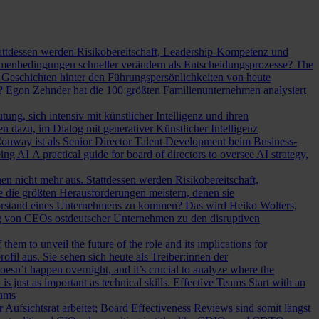
Stattdessen werden Risikobereitschaft, Leadership-Kompetenz und
Rahmenbedingungen schneller verändern als Entscheidungsprozesse?
The
Geschichten hinter den Führungspersönlichkeiten von heute
? Egon Zehnder hat die 100 größten Familienunternehmen analysiert
ung, sich intensiv mit künstlicher Intelligenz und ihren
en dazu, im Dialog mit generativer Künstlicher Intelligenz
onway ist als Senior Director Talent Development beim Business-
eing AI
A practical guide for board of directors to oversee AI strategy,
hen nicht mehr aus. Stattdessen werden Risikobereitschaft,
e die größten Herausforderungen meistern, denen sie
Vorstand eines Unternehmens zu kommen? Das wird Heiko Wolters,
ng von CEOs ostdeutscher Unternehmen zu den disruptiven
em to unveil the future of the role and its implications for
l aus. Sie sehen sich heute als Treiber:innen der
oesn’t happen overnight, and it’s crucial to analyze where the
s just as important as technical skills.
Effective Teams Start with an
eams
sichtsrat arbeitet; Board Effectiveness Reviews sind somit längst