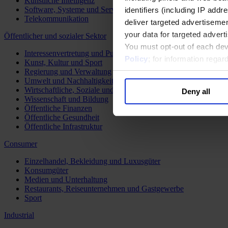
Künstliche Intelligenz
Software, Systeme und Services
identifiers (including IP add
Telekommunikation
deliver targeted advertisemen
your data for targeted advert
Öffentlicher und sozialer Sektor
You must opt-out of each dev
Interessenvertretung und Public Affairs
Policy
; for information rega
Kunst, Kultur und Sport
Regierung und Verwaltung
Umwelt und Nachhaltigkeit
Wirtschaftliche, Soziale und Humanitäre Entwicklung
Deny all
Wissenschaft und Bildung
Öffentliche Finanzen
Öffentliche Gesundheit
Öffentliche Infrastruktur
Consumer
Einzelhandel, Bekleidung und Luxusgüter
Konsumgüter
Medien und Unterhaltung
Restaurants, Reiseunternehmen und Gastgewerbe
Sport
Industrial