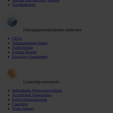
Aufbau von Advisory Boards
Nachhaltigkeit
Führungspersönlichkeiten entdecken
CEOs
Spitzenmanager:innen
Aufsichtsräte
Externe Beiräte
Executive Assessment
Leadership entwickeln
Individuelle Weiterentwicklung
Accelerated Onboarding
Entwicklungsplanung
Coaching
Team Journey