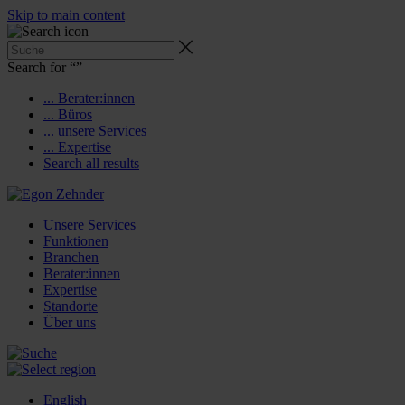
Skip to main content
Search for “
”
... Berater:innen
... Büros
... unsere Services
... Expertise
Search all results
Unsere Services
Funktionen
Branchen
Berater:innen
Expertise
Standorte
Über uns
English