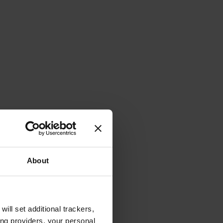
About
will set additional trackers,
ing providers, your personal