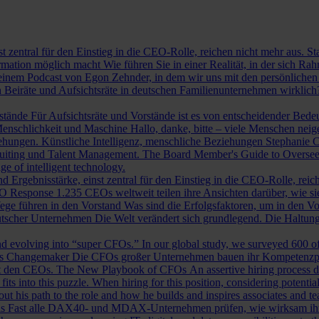
st zentral für den Einstieg in die CEO-Rolle, reichen nicht mehr aus. 
ormation möglich macht
Wie führen Sie in einer Realität, in der sich 
nem Podcast von Egon Zehnder, in dem wir uns mit den persönlichen 
 Beiräte und Aufsichtsräte in deutschen Familienunternehmen wirklich
rstände
Für Aufsichtsräte und Vorstände ist es von entscheidender Bedeut
nschlichkeit und Maschine
Hallo, danke, bitte – viele Menschen neig
iehungen.
Künstliche Intelligenz, menschliche Beziehungen
Stephanie C
ruiting und Talent Management.
The Board Member's Guide to Overse
e of intelligent technology.
d Ergebnisstärke, einst zentral für den Einstieg in die CEO-Rolle, reic
O Response
1.235 CEOs weltweit teilen ihre Ansichten darüber, wie si
ege führen in den Vorstand
Was sind die Erfolgsfaktoren, um in den 
tscher Unternehmen
Die Welt verändert sich grundlegend. Die Haltu
 evolving into “super CFOs.” In our global study, we surveyed 600 of th
als Changemaker
Die CFOs großer Unternehmen bauen ihr Kompetenzprofi
it den CEOs.
The New Playbook of CFOs
An assertive hiring process d
s into this puzzle. When hiring for this position, considering potential i
 his path to the role and how he builds and inspires associates and t
ls
Fast alle DAX40- und MDAX-Unternehmen prüfen, wie wirksam ihr Auf