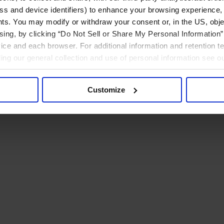
ress and device identifiers) to enhance your browsing experience,
ts. You may modify or withdraw your consent or, in the US, objec
ising, by clicking “Do Not Sell or Share My Personal Information” 
ice and each browser. For additional information and retention 
rding our general collection and use of personal information see o
Customize