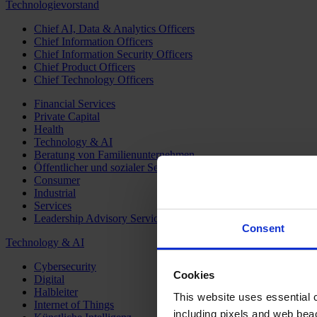
Technologievorstand
Chief AI, Data & Analytics Officers
Chief Information Officers
Chief Information Security Officers
Chief Product Officers
Chief Technology Officers
Financial Services
Private Capital
Health
Technology & AI
Beratung von Familienunternehmen
Öffentlicher und sozialer Sektor
Consumer
Industrial
Services
Leadership Advisory Services
Consent
Technology & AI
Cybersecurity
Cookies
Digital
Halbleiter
This website uses essential co
Internet of Things
including pixels and web beac