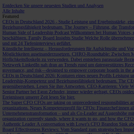
Entdecken Sie unsere neuesten Studien und Analysen
Alle Inhalte
Featured
CEOs in Deutschland 2026 - Studie
Leistung und Ergebnisstärke, ein
Beziehungsfähigkeit bedeutsam.
The Journey – Führung, die Transf
Human Side of Leadership Podcast
Willkommen bei Human Voices, ei
beschäftigen.
Family Board Insights Studie
Welche Rolle übernehmen
und mit 24 Tiefeninterviews geführt.
Künstliche Intelligenz – Herausforderungen für Aufsichtsräte und Vo
Möglichkeiten auseinanderzusetzen.
CHRO-Roundtable: Zwischen Me
Höflichkeitsfloskeln zu verwenden. Dabei entstehen parasoziale Bez
Netzwerk LinkedIn nah dran an Trends rund um datengestütztes Rec
governance, and risk—designed to empower corporate boards in the ag
CEOs in Deutschland 2026: Konturen eines neuen Profils
Leistung un
Leadership-Kompetenz und Beziehungsfähigkeit bedeutsam.
The CE
gegenüberstehen. Lesen Sie ihre Antworten.
CEO-Karrieren: Viele W
Senior Partner bei Egon Zehnder, immer wieder gefragt.
CEOs ostdeu
Ereignissen unserer Zeit lesen Sie hier.
The Super CFO
CFOs are taking on unprecedented responsibilities and
organizations.
Neues Kompetenzprofil für CFOs: Finanzchef:innen 
Unternehmenstransformation – und als Co-Leader auf Augenhöhe m
organization currently stands, where it wants to go, and how the CFO fit
Authentic Leader
A conversation with Lowe's CFO Brandon Sink about
Board Effectiveness Reviews: Vom Standard zum strategischen Impu