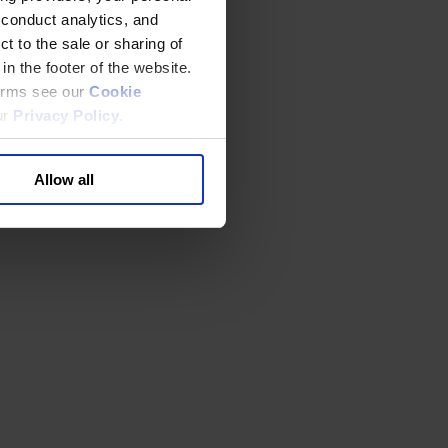
 conduct analytics, and
t to the sale or sharing of
in the footer of the website.
terms see our
Cookie
ur
Privacy Policy
.
Allow all