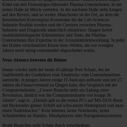
Kittel mit den Firmenlogos führender Pharma-Unternehmen. In der
ersten Halle ist Merck vertreten. In der nächsten Halle steht Amgen
auf den Revers, und so weiter. Manchester ist der Ort, an dem die
theoretischen Konvergenz-Konstrukte für die Life-Sciences-
Industrie Realität werden und die Grenzen zwischen Pharma-
Industrie und Diagnostik tatsächlich einstürzen: Qiagen liefert
molekularbiologische Erkenntnisse und Tests, die Pharma-
Unternehmen ihre Expertise in der Arzneimittelentwicklung. In jeder
der Hallen verschmelzen Know-how-Welten, die vor wenigen
Jahren noch streng voneinander abgeschottet waren.
Neue Akteure betreten die Bühne
Immer wieder zieht der heute 45-jährige Peer Schatz, der im
Stahlbetrieb der Großeltern erste Eindrücke vom Unternehmertum
sammelte, in jungen Jahren einige IT-Start-ups aufbaute und mit 27
Jahren als Finanzvorstand zu Qiagen kam, den Vergleich mit der
Computerindustrie. „Unsere Branche steht am Anfang einer
Revolution, ähnlich wie die Computerindustrie vor knapp 30
Jahren“, sagt er. „Damals gab es die ersten PCs auf MS-DOS-Basis
mit flackernder grüner Schrift auf schwarzem Hintergrund und dazu
einen Nadeldrucker.“ Kein Internet, keine Notebooks, keine
Schnittstellen zu Handys, Musikplayern oder Navigationssystemen.
Beide Branchen sieht Schatz durch verschiedene,