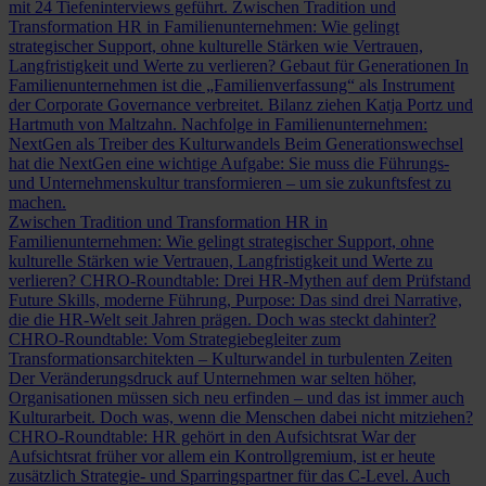
mit 24 Tiefeninterviews geführt.
Zwischen Tradition und
Transformation
HR in Familienunternehmen: Wie gelingt
strategischer Support, ohne kulturelle Stärken wie Vertrauen,
Langfristigkeit und Werte zu verlieren?
Gebaut für Generationen
In
Familienunternehmen ist die „Familienverfassung“ als Instrument
der Corporate Governance verbreitet. Bilanz ziehen Katja Portz und
Hartmuth von Maltzahn.
Nachfolge in Familienunternehmen:
NextGen als Treiber des Kulturwandels
Beim Generationswechsel
hat die NextGen eine wichtige Aufgabe: Sie muss die Führungs-
und Unternehmenskultur transformieren – um sie zukunftsfest zu
machen.
Zwischen Tradition und Transformation
HR in
Familienunternehmen: Wie gelingt strategischer Support, ohne
kulturelle Stärken wie Vertrauen, Langfristigkeit und Werte zu
verlieren?
CHRO-Roundtable: Drei HR-Mythen auf dem Prüfstand
Future Skills, moderne Führung, Purpose: Das sind drei Narrative,
die die HR-Welt seit Jahren prägen. Doch was steckt dahinter?
CHRO-Roundtable: Vom Strategiebegleiter zum
Transformationsarchitekten – Kulturwandel in turbulenten Zeiten
Der Veränderungsdruck auf Unternehmen war selten höher,
Organisationen müssen sich neu erfinden – und das ist immer auch
Kulturarbeit. Doch was, wenn die Menschen dabei nicht mitziehen?
CHRO-Roundtable: HR gehört in den Aufsichtsrat
War der
Aufsichtsrat früher vor allem ein Kontrollgremium, ist er heute
zusätzlich Strategie- und Sparringspartner für das C-Level. Auch