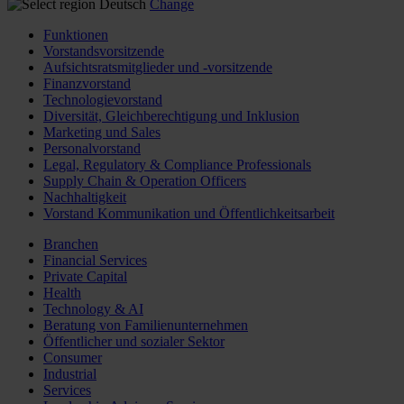
Deutsch
Change
Funktionen
Vorstandsvorsitzende
Aufsichtsratsmitglieder und -vorsitzende
Finanzvorstand
Technologievorstand
Diversität, Gleichberechtigung und Inklusion
Marketing und Sales
Personalvorstand
Legal, Regulatory & Compliance Professionals
Supply Chain & Operation Officers
Nachhaltigkeit
Vorstand Kommunikation und Öffentlichkeitsarbeit
Branchen
Financial Services
Private Capital
Health
Technology & AI
Beratung von Familienunternehmen
Öffentlicher und sozialer Sektor
Consumer
Industrial
Services