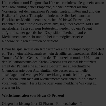
Unternehmen und Diagnostika-Hersteller mittlerweile gemeinsam an
der Entwicklung neuer Präparate, die viel präziser als ihre
Vorgänger auf den einzelnen Patienten zugeschnitten sind und das
Risiko erfolgloser Therapien mindern. „Selbst bei manchen
Blockbuster-Medikamenten sprechen 30 bis 40 Prozent der
Patienten nicht auf die Wirkstoffe an“, sagt Peer Schatz. Mit Hilfe
molekularer Tests soll nun festgestellt werden, ob ein Patient
aufgrund seiner genetischen Disposition überhaupt auf ein
Medikament anspricht und ob bei ihm möglicherweise
Nebenwirkungen auftreten oder nicht.
Bevor beispielsweise ein Krebskranker eine Therapie beginnt, liefert
ein Test – eine Erbgutanalyse – ein detailliertes genetisches Bild des
Tumors. Welche Gene sind in den Tumorzellen mutiert? Hat man
den Mutationsstatus des Krebs-Genoms erst einmal identifiziert,
erhält der Patient eine auf seine Bedürfnisse zugeschnittene
Chemotherapie oder Arzneimittel, die besser und schneller
anschlagen und weniger Nebenwirkungen mit sich bringen.
Außerdem kann man auf Medikamente verzichten, für die nach
vorangegangenen Tests keine oder keine merkliche Wirkung zu
erwarten ist.
Wachstumsraten von bis zu 30 Prozent
Qiagen hat bislang über 15 Pharma-Partnerschaften für