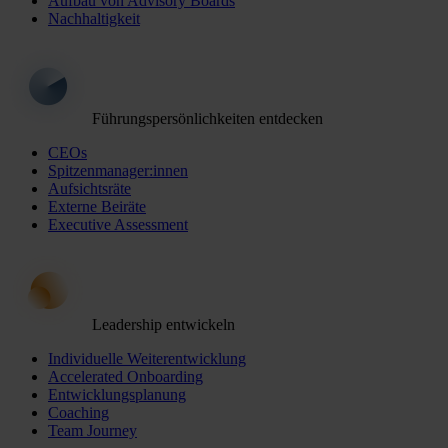
Aufbau von Advisory Boards
Nachhaltigkeit
Führungspersönlichkeiten entdecken
CEOs
Spitzenmanager:innen
Aufsichtsräte
Externe Beiräte
Executive Assessment
Leadership entwickeln
Individuelle Weiterentwicklung
Accelerated Onboarding
Entwicklungsplanung
Coaching
Team Journey