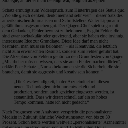
Strategie, an der er nicht beteiligt war, lediglich akzeptiert“.
Schatz ermutigt zum Widerspruch, zum Hinterfragen des Status quo.
„Wo alle gleich denken, denkt niemand sehr viel“ – dieser Satz des
amerikanischen Journalisten und Schriftstellers Walter Lippmann
gefällt ihm ausgesprochen gut. Der Qiagen-Chef spielt sogar mit
dem Gedanken, Fehler bewusst zu belohnen. „Es gibt Fehler, die
sind zwar spektakulär oder gravierend, aber sie haben eine irrsinnig
interessante Idee zur Grundlage. Diese Idee darf man nicht
bestrafen, man muss sie belohnen“ – als Kreativität, die letztlich
nicht zum erwünschten Resultat, sondern zum Fehler geführt hat.
Die Akzeptanz von Fehlern gehört zu den Grundfesten von Qiagen.
„Mitarbeiter müssen wissen, dass sie auch Fehler machen dürfen“,
erklärt Peer Schatz. „Nur so bekommen sie die Sicherheit, die sie
brauchen, damit sie aggressiv und kreativ sein können.“
„Die Geschwindigkeit, in der Arzneimittel mit diesen
neuen Technologien nicht nur entwickelt und
produziert, sondern auch gezielter ein­gesetzt werden, ist
erstaunlich. Dass wir derart schnell auf ein so hohes
Tempo kommen, hätte ich nicht gedacht.“
Nach Prognosen von Analysten verspricht die personalisierte
Medizin in Zukunft jährliche Wachstumsraten von bis zu 30
Prozent. Schon heute werden weltweit „personalisierte“ Arzneimittel
mit einem Umsatzvolumen von rund 15 Milliarden Dollar