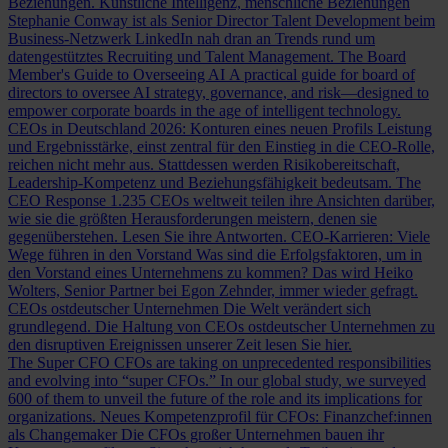
Beziehungen.
Künstliche Intelligenz, menschliche Beziehungen
Stephanie Conway ist als Senior Director Talent Development beim
Business-Netzwerk LinkedIn nah dran an Trends rund um
datengestütztes Recruiting und Talent Management.
The Board
Member's Guide to Overseeing AI
A practical guide for board of
directors to oversee AI strategy, governance, and risk—designed to
empower corporate boards in the age of intelligent technology.
CEOs in Deutschland 2026: Konturen eines neuen Profils
Leistung
und Ergebnisstärke, einst zentral für den Einstieg in die CEO-Rolle,
reichen nicht mehr aus. Stattdessen werden Risikobereitschaft,
Leadership-Kompetenz und Beziehungsfähigkeit bedeutsam.
The
CEO Response
1.235 CEOs weltweit teilen ihre Ansichten darüber,
wie sie die größten Herausforderungen meistern, denen sie
gegenüberstehen. Lesen Sie ihre Antworten.
CEO-Karrieren: Viele
Wege führen in den Vorstand
Was sind die Erfolgsfaktoren, um in
den Vorstand eines Unternehmens zu kommen? Das wird Heiko
Wolters, Senior Partner bei Egon Zehnder, immer wieder gefragt.
CEOs ostdeutscher Unternehmen
Die Welt verändert sich
grundlegend. Die Haltung von CEOs ostdeutscher Unternehmen zu
den disruptiven Ereignissen unserer Zeit lesen Sie hier.
The Super CFO
CFOs are taking on unprecedented responsibilities
and evolving into “super CFOs.” In our global study, we surveyed
600 of them to unveil the future of the role and its implications for
organizations.
Neues Kompetenzprofil für CFOs: Finanzchef:innen
als Changemaker
Die CFOs großer Unternehmen bauen ihr