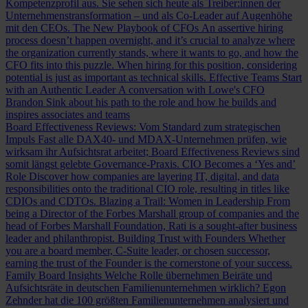
Kompetenzprofil aus. Sie sehen sich heute als Treiber:innen der
Unternehmenstransformation – und als Co-Leader auf Augenhöhe
mit den CEOs.
The New Playbook of CFOs
An assertive hiring
process doesn’t happen overnight, and it’s crucial to analyze where
the organization currently stands, where it wants to go, and how the
CFO fits into this puzzle. When hiring for this position, considering
potential is just as important as technical skills.
Effective Teams Start
with an Authentic Leader
A conversation with Lowe's CFO
Brandon Sink about his path to the role and how he builds and
inspires associates and teams
Board Effectiveness Reviews: Vom Standard zum strategischen
Impuls
Fast alle DAX40- und MDAX-Unternehmen prüfen, wie
wirksam ihr Aufsichtsrat arbeitet; Board Effectiveness Reviews sind
somit längst gelebte Governance-Praxis.
CIO Becomes a ‘Yes and’
Role
Discover how companies are layering IT, digital, and data
responsibilities onto the traditional CIO role, resulting in titles like
CDIOs and CDTOs.
Blazing a Trail: Women in Leadership
From
being a Director of the Forbes Marshall group of companies and the
head of Forbes Marshall Foundation, Rati is a sought-after business
leader and philanthropist.
Building Trust with Founders
Whether
you are a board member, C-Suite leader, or chosen successor,
earning the trust of the Founder is the cornerstone of your success.
Family Board Insights
Welche Rolle übernehmen Beiräte und
Aufsichtsräte in deutschen Familienunternehmen wirklich? Egon
Zehnder hat die 100 größten Familienunternehmen analysiert und