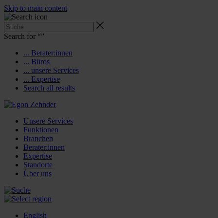
Skip to main content
Search for “
”
... Berater:innen
... Büros
... unsere Services
... Expertise
Search all results
Unsere Services
Funktionen
Branchen
Berater:innen
Expertise
Standorte
Über uns
English