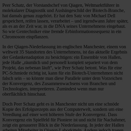
Peer Schatz, der Vorstandschef von Qiagen, Weltmarktführer in
molekularer Diagnostik und Aushängeschild der Biotech-Branche,
hat damals genau zugehört. Er hat den Satz von Michael Dell
gespeichert, reifen lassen, verarbeitet – und irgendwann Jahre später,
als es an der Zeit war, in die DNA seines Unternehmens eingebaut.
So wie Gentechniker eine fremde Erbinformations­sequenz in ein
Chromosom einpflanzen.
In der Qiagen-Niederlassung im englischen Manchester, einem von
weltweit 35 Standorten des Unternehmens, ist das aktuelle Ergebnis
der Gedankenadap­tion zu besichtigen: ein Ensemble von Hallen,
jede Halle „räumlich und personell komplett separiert von dem
Projekt, das nebenan läuft“, wie Peer Schatz betont. Was für eine
PC-Schmiede richtig ist, kann für ein Biotech-Unternehmen nicht
falsch sein – so könnte man diese Parallele unter dem Vorzeichen
der Konvergenz, des Zusammenwachsens von Branchen und
Technologien, interpretieren. Zumindest wenn man nur
oberflächlich hinschaut.
Doch Peer Schatz geht es in Manchester nicht um eine schnöde
Kopie des Erfolgsrezepts aus der Computerwelt, sondern um eine
Veredlung auf einer weit höheren Stufe der Konvergenz. Dass
Konvergenz ein Spielfeld für Pioniere ist und nicht für Nachahmer,
zeigt ein genauerer Blick in die Niederlassung. In jeder der Hallen
arbeiten Mitarbeiter in Qiagen-Laborkitteln. Andere jedoch tragen