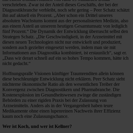
verschrieben. Zwar ist der Anteil dieses Geschäfts, der bei der
Diagnostikbranche verbleibt, noch sehr gering – Peer Schatz schätzt
ihn auf aktuell ein Prozent. „Aber schon ein Drittel unseres
absoluten Wachstums kommt aus der personalisierten Medizin, also
aus einem Anteil an unserem heutigen Gesamtumsatz von lediglich
fünf Prozent.“ Die Dynamik der Entwicklung überrascht selbst den
Strategen Schatz. „Die Geschwindigkeit, in der Arzneimittel mit
diesen neuen Technologien nicht nur entwickelt und produziert,
sondern auch gezielter eingesetzt werden, indem man sie mit
Informationen aus Diagnostika kombiniert, ist erstaunlich“, sagt er.
„Dass wir derart schnell auf ein so hohes Tempo kommen, hätte ich
nicht gedacht.“
Hoffnungspralle Visionen künftiger Traumrenditen allein können
diese beschleunigte Entwicklung nicht erklären. Peer Schatz sieht
nüchterne ökonomische Ratio als den wesentlichen Treiber der
Konvergenz zwischen Diagnostikern und Pharmabranche. Die
Kostenexplosion im Gesundheitswesen zwinge die zuständigen
Behörden zu einer rigiden Praxis bei der Zulassung von
Arzneimitteln. Anders als in der Vergangenheit haben teure
Medikamente ohne einen lupenreinen Nachweis ihrer Effizienz
kaum noch eine Zulassungschance.
Wer ist Koch, und wer ist Kellner?