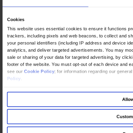
LinkedIn
YouTube
Instagram
Cookies
Kontakt
This website uses essential cookies to ensure it functions prope
Impressum
trackers, including pixels and web beacons, to collect and sha
Haftungsausschluss
your personal identifiers (including IP address and device id
Datenschutz
Unsere Leitlinien
analytics, and deliver targeted advertisements. You may modi
Cookie Policy
sale or sharing of your data for targeted advertising, by clic
footer of the website. You must opt-out of each device and e
Changing language
see our
Cookie Policy
; for information regarding our genera
Policy
.
You are switching to an alternate language version of the Egon
Zehnder website. The page you are currently on does not have a
translated version. If you continue, you will be taken to the alternate
language home page.
Allow
Continue to the
website
Back to top
Custom