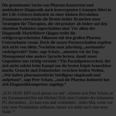
Die gemeinsame Suche von Pharma-Konzernen und
molekularer Diagnostik nach konvergenten Lösungen führt in
der Life-Sciences-Industrie zu einer kleinen Revolution.
Zusammen entwickeln die Besten beider Branchen neue
Strategien für Therapien, die viel präziser als bisher auf den
einzelnen Patienten zugeschnitten sind. Vor allem der
Diagnostik-Marktführer Qiagen treibt die
erfolgversprechenden Allianzen mit den großen Pharma-
Unternehmen voran. Doch die neuen Partnerschaften ergeben
sich nicht von allein. Nachdem man jahrelang „aneinander
vorbeigeredet“ habe, sagt Schatz, „mussten wir im Top-
Management eine andere Sprache lernen, damit unser
Gegenüber uns richtig versteht.“ Ein Paradigmenwechsel, der
sich nicht zuletzt beim Kampf um die besten Köpfe bemerkbar
macht. Gesucht sind Dolmetscher zwischen beiden Welten.
„Wir haben pharmazeutische Intelligenz eingekauft und
aufgebaut“, sagt Peer Schatz, „und die Pharma-Industrie hat
sich Diagnostikkompetenz zugelegt.“
„ICH SEHE IHN noch genau vor mir“, erinnert sich Peer Schatz an
ein Zusammentreffen mit Michael Dell, dem Gründer des bekannten
PC-Herstellers. „Er kam rein und verkündete: ‚Jedes Mal, wenn wir
eine neue Produktlinie aufbauen, bauen wir dafür auch eine neue
Halle.‘“