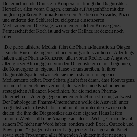
Der zunehmende Druck zur Kooperation bringt die Diagnostika-
Hersteller, allen voran Qiagen, erstmals auf Augenhöhe mit den
ungleich größeren Pharma-Konzernen. Sie liefern Novartis, Pfizer
und anderen den Schlüssel zu zielgenau einsetzbaren
Medikamenten. Die Frage, wer in einer solchen Konvergenz-
Partnerschaft der Koch ist und wer der Kellner, ist derzeit noch
offen.
„Die personalisierte Medizin führt die Pharma-Industrie zu Qiagen“
– solche Einschätzungen sind neuerdings öfters zu hören. Allerdings
haben einige Pharma-Konzerne, allen voran Roche, aus Angst vor
allzu großer Abhängigkeit von den Diagnostikern damit begonnen,
die Konvergenz im eigenen Hause voranzutreiben. In ihrer
Diagnostik-Sparte entwickeln sie die Tests für ihre eigenen
Medikamente selbst. Peer Schatz glaubt fest daran, dass Konvergenz
in einem Unternehmensverbund, der wechselnde Koalitionen in
strategischen Allianzen koordiniert, für die meisten Pharma-
Unternehmen Vorzüge gegenüber einer In-House-Lösung aufweist.
Der Pathologe im Pharma-Unternehmen wolle die Auswahl unter
möglichst vielen Tests haben und nicht nur unter den zweien oder
dreien, die ihm die Diagnostiker aus dem eigenen Haus liefern
können. Wieder hilft eine Analogie aus der IT-Welt. „Er möchte auf
seinem PC nicht nur Word haben, sondern auch Excel, Outlook und
Powerpoint.“ Qiagen ist in der Lage, jederzeit das gesamte Paket
sowie auch Programme aller führenden Anbieter in der neuesten