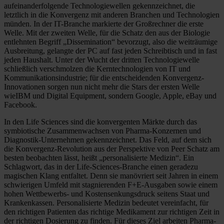
aufeinanderfolgende Technologiewellen gekennzeichnet, die
letztlich in die Konvergenz mit anderen Branchen und Technologien
münden. In der IT-Branche markierte der Großrechner die erste
Welle. Mit der zweiten Welle, für die Schatz den aus der Biologie
entlehnten Begriff „Dissemination“ bevorzugt, also die weiträumige
Ausbreitung, gelangte der PC auf fast jeden Schreibtisch und in fast
jeden Haushalt. Unter der Wucht der dritten Technologiewelle
schließlich verschmolzen die Kerntechnologien von IT und
Kommunikationsindustrie; für die entscheidenden Konvergenz-
Innovationen sorgen nun nicht mehr die Stars der ersten Welle
wieIBM und Digital Equipment, sondern Google, Apple, eBay und
Facebook.
In den Life Sciences sind die konvergenten Märkte durch das
symbiotische Zusammenwachsen von Pharma-Konzernen und
Diagnostik-Unternehmen gekennzeichnet. Das Feld, auf dem sich
die Konvergenz-Revolution aus der Perspektive von Peer Schatz am
besten beobachten lässt, heißt „personalisierte Medizin“. Ein
Schlagwort, das in der Life-Sciences-Branche einen geradezu
magischen Klang entfaltet. Denn sie manövriert seit Jahren in einem
schwierigen Umfeld mit stagnierenden F+E-Ausgaben sowie einem
hohen Wettbewerbs- und Kostensenkungsdruck seitens Staat und
Krankenkassen. Personalisierte Medizin bedeutet vereinfacht, für
den richtigen Patienten das richtige Medikament zur richtigen Zeit in
der richtigen Dosierung zu finden. Für dieses Ziel arbeiten Pharma-