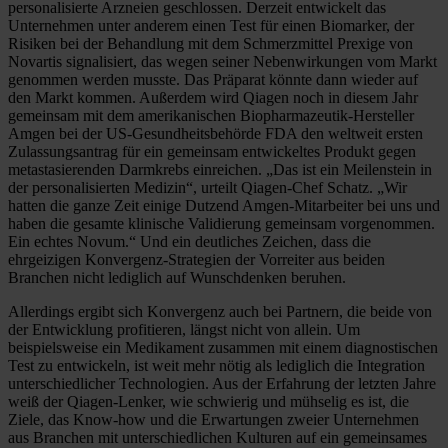
personalisierte Arzneien geschlossen. Derzeit entwickelt das
Unternehmen unter anderem einen Test für einen Biomarker, der
Risiken bei der Behandlung mit dem Schmerzmittel Prexige von
Novartis signalisiert, das wegen seiner Nebenwirkungen vom Markt
genommen werden musste. Das Präparat könnte dann wieder auf
den Markt kommen. Außerdem wird Qiagen noch in diesem Jahr
gemeinsam mit dem amerikanischen Biopharmazeutik-Hersteller
Amgen bei der US-Gesundheitsbehörde FDA den weltweit ersten
Zulassungsantrag für ein gemeinsam entwickeltes Produkt gegen
metastasierenden Darmkrebs einreichen. „Das ist ein Meilenstein in
der personalisierten Medizin“, urteilt Qiagen-Chef Schatz. „Wir
hatten die ganze Zeit einige Dutzend Amgen-Mitarbeiter bei uns und
haben die gesamte klinische Validierung gemeinsam vorgenommen.
Ein echtes Novum.“ Und ein deutliches Zeichen, dass die
ehrgeizigen Konvergenz-Strategien der Vorreiter aus beiden
Branchen nicht lediglich auf Wunschdenken beruhen.
Allerdings ergibt sich Konvergenz auch bei Partnern, die beide von
der Entwicklung profitieren, längst nicht von allein. Um
beispielsweise ein Medikament zusammen mit einem diagnostischen
Test zu entwickeln, ist weit mehr nötig als lediglich die Integration
unterschiedlicher Technologien. Aus der Erfahrung der letzten Jahre
weiß der Qiagen-Lenker, wie schwierig und mühselig es ist, die
Ziele, das Know-how und die Erwartungen zweier Unternehmen
aus Branchen mit unterschiedlichen Kulturen auf ein gemeinsames