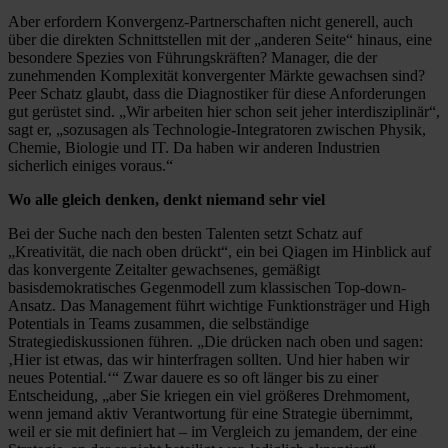
Aber erfordern Konvergenz-Partnerschaften nicht generell, auch
über die direkten Schnittstellen mit der „anderen Seite“ hinaus, eine
besondere Spezies von Führungskräften? Manager, die der
zunehmenden Komplexität konvergenter Märkte gewachsen sind?
Peer Schatz glaubt, dass die Diagnostiker für diese Anforderungen
gut gerüstet sind. „Wir arbeiten hier schon seit jeher interdisziplinär“,
sagt er, „sozusagen als Technologie-Integratoren zwischen Physik,
Chemie, Biologie und IT. Da haben wir anderen Industrien
sicherlich einiges voraus.“
Wo alle gleich denken, denkt niemand sehr viel
Bei der Suche nach den besten Talenten setzt Schatz auf
„Kreativität, die nach oben drückt“, ein bei Qiagen im Hinblick auf
das konvergente Zeitalter gewachsenes, gemäßigt
basisdemokratisches Gegenmodell zum klassischen Top-down-
Ansatz. Das Management führt wichtige Funktionsträger und High
Potentials in Teams zusammen, die selbständige
Strategiediskussionen führen. „Die drücken nach oben und sagen:
‚Hier ist etwas, das wir hinterfragen sollten. Und hier haben wir
neues Potential.‘“ Zwar dauere es so oft länger bis zu einer
Entscheidung, „aber Sie kriegen ein viel größeres Drehmoment,
wenn jemand aktiv Verantwortung für eine Strategie übernimmt,
weil er sie mit definiert hat – im Vergleich zu jemandem, der eine