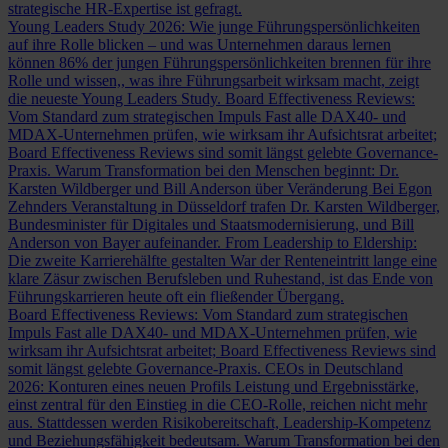
strategische HR-Expertise ist gefragt.
Young Leaders Study 2026: Wie junge Führungspersönlichkeiten
auf ihre Rolle blicken – und was Unternehmen daraus lernen
können
86% der jungen Führungspersönlichkeiten brennen für ihre
Rolle und wissen,, was ihre Führungsarbeit wirksam macht, zeigt
die neueste Young Leaders Study.
Board Effectiveness Reviews:
Vom Standard zum strategischen Impuls
Fast alle DAX40- und
MDAX-Unternehmen prüfen, wie wirksam ihr Aufsichtsrat arbeitet;
Board Effectiveness Reviews sind somit längst gelebte Governance-
Praxis.
Warum Transformation bei den Menschen beginnt: Dr.
Karsten Wildberger und Bill Anderson über Veränderung
Bei Egon
Zehnders Veranstaltung in Düsseldorf trafen Dr. Karsten Wildberger,
Bundesminister für Digitales und Staatsmodernisierung, und Bill
Anderson von Bayer aufeinander.
From Leadership to Eldership:
Die zweite Karrierehälfte gestalten
War der Renteneintritt lange eine
klare Zäsur zwischen Berufsleben und Ruhestand, ist das Ende von
Führungskarrieren heute oft ein fließender Übergang.
Board Effectiveness Reviews: Vom Standard zum strategischen
Impuls
Fast alle DAX40- und MDAX-Unternehmen prüfen, wie
wirksam ihr Aufsichtsrat arbeitet; Board Effectiveness Reviews sind
somit längst gelebte Governance-Praxis.
CEOs in Deutschland
2026: Konturen eines neuen Profils
Leistung und Ergebnisstärke,
einst zentral für den Einstieg in die CEO-Rolle, reichen nicht mehr
aus. Stattdessen werden Risikobereitschaft, Leadership-Kompetenz
und Beziehungsfähigkeit bedeutsam.
Warum Transformation bei den