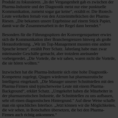
Produkt zu fokussieren. „In der Vergangenheit gab es zwischen der
Pharma-Industrie und der Diagnostik meist nur eine punktuelle
Kommunikation, zumeist sogar gar keine“, erzählt er. Die Biotech-
Leute werkelten fernab von den Arzneimittelküchen der Pharma-
Riesen. „Die bekamen unsere Ergebnisse auf einem Stück Papier,
damit war die Zusammenarbeit in der Regel dann beendet.“
Besonders für die Führungsspitzen der Konvergenzpartner erwies
sich die Kommunikation über Branchengrenzen hinweg als große
Herausforderung. „Wir im Top-Management mussten eine andere
Sprache lernen“, erzählt Peer Schatz. Jahrelang habe man zwar
miteinander Geschäfte gemacht, aber trotzdem aneinander
vorbeigeredet. „Die Vorteile, die wir sahen, waren nicht die Vorteile,
die sie hören wollten.“
Inzwischen hat die Pharma-Industrie sich eine hohe Diagnostik-
Kompetenz zugelegt, Qiagen wiederum hat pharmazeutische
Intelligenz eingekauft. „Die Manager unserer Schnittstellen mit den
Pharma-Firmen sind typischerweise Leute mit einem Pharma-
Background“, erklärt Schatz. „Umgekehrt haben die Mitarbeiter in
der pharmazeutischen Industrie, die Schnittstellen zu uns aufbauen,
sehr oft einen diagnostischen Hintergrund.“ Auf diese Weise schaffe
man ein sprachliches Interface. „Jetzt können wir die Möglichkeiten,
die wir sehen, in Botschaften übersetzen, die bei den Pharma-
Firmen auch richtig ankommen.“