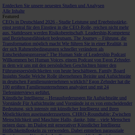
Entdecken Sie unsere neuesten Studien und Analysen
Alle Inhalte
Featured
CEOs in Deutschland 2026 - Studie
Leistung und Ergebnisstärke,
einst zentral für den Einstieg in die CEO-Rolle, reichen nicht mehr
aus. Stattdessen werden Risikobereitschaft, Leadership-Kompetenz
und Beziehungsfähigkeit bedeutsam.
The Journey – Führung, die
Transformation möglich macht
Wie führen Sie in einer Realität, in
der sich Rahmenbedingungen schneller verändern als
Entscheidungsprozesse?
The Human Side of Leadership Podcast
Willkommen bei Human Voices, einem Podcast von Egon Zehnder,
in dem wir uns mit den persönlichen Geschichten hinter den
Führungspersönlichkeiten von heute beschäftigen.
Family Board
Insights Studie
Welche Rolle übernehmen Beiräte und Aufsichtsräte
in deutschen Familienunternehmen wirklich? Egon Zehnder hat die
100 größten Familienunternehmen analysiert und mit 24
Tiefeninterviews geführt.
Künstliche Intelligenz – Herausforderungen für Aufsichtsräte und
Vorstände
Für Aufsichtsräte und Vorstände ist es von entscheidender
Bedeutung, sich intensiv mit künstlicher Intelligenz und ihren
Möglichkeiten auseinanderzusetzen.
CHRO-Roundtable: Zwischen
Menschlichkeit und Maschine
Hallo, danke, bitte – viele Menschen
neigen dazu, im Dialog mit generativer Künstlicher Intelligenz
Höflichkeitsfloskeln zu verwenden. Dabei entstehen parasoziale