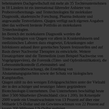
beheimateten Dachgesellschaft mit mehr als 35 Tochterunternehmen
in 18 Ländern ist ein international führender Anbieter von
Probenvorbereitungs- und Testtechnologien für molekulare
Diagnostik, akademische Forschung, Pharma-Industrie und
angewandte Testverfahren. Qiagen verfügt nach eigenen Angaben
über das weltweit breiteste Portfolio an molekularen
Testtechnologien.
Im Bereich der molekularen Diagnostik werden die
Testtechnologien von Qiagen vor allem in Krankenhäusern und
medizinischen Laboren dazu eingesetzt, Erkrankungen oder
Infektionen anhand ihrer genetischen Spuren festzustellen und auf
Basis dieser Nachweise Therapien zu entwickeln. Weitere
Einsatzgebiete sind die Tiermedizin (zum Beispiel Nachweise von
Vogelgrippeviren), die Forensik (Täter- und Opferidentifikation), die
Lebensmittelkontrolle (Lebensmittel- und
Trinkwasserüberwachung), die Erstellung von
Abstammungsgutachten sowie der Schutz vor biologischen
Kampfstoffen.
Qiagen zählt zu den wenigen Erfolgsgeschichten unter der Vielzahl
der in den achtziger und neunziger Jahren gegründeten
Biotechnologie-Unternehmen. Das Unternehmen beschäftigt heute
über 3 500 Mitarbeiter (Deutschland: circa 1 200). Im Krisenjahr
2009 wurde ein Umsatzwachstum von 13 Prozent auf über eine
Milliarde US-Dollar und ein Gewinnwachstum von 22 Prozent auf
knapp 200 Millionen US-Dollar realisiert.