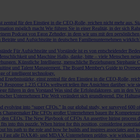
st zentral für den Einstieg in die CEO-Rolle, reichen nicht mehr aus. 
ormation möglich macht
Wie führen Sie in einer Realität, in der sich 
nem Podcast von Egon Zehnder, in dem wir uns mit den persönlichen 
 Beiräte und Aufsichtsräte in deutschen Familienunternehmen wirklich
rstände
Für Aufsichtsräte und Vorstände ist es von entscheidender Bedeut
nschlichkeit und Maschine
Hallo, danke, bitte – viele Menschen neig
iehungen.
Künstliche Intelligenz, menschliche Beziehungen
Stephanie C
ruiting und Talent Management.
The Board Member's Guide to Overse
e of intelligent technology.
d Ergebnisstärke, einst zentral für den Einstieg in die CEO-Rolle, reic
O Response
1.235 CEOs weltweit teilen ihre Ansichten darüber, wie si
ege führen in den Vorstand
Was sind die Erfolgsfaktoren, um in den 
tscher Unternehmen
Die Welt verändert sich grundlegend. Die Haltu
 evolving into “super CFOs.” In our global study, we surveyed 600 of th
als Changemaker
Die CFOs großer Unternehmen bauen ihr Kompetenzprofi
it den CEOs.
The New Playbook of CFOs
An assertive hiring process d
s into this puzzle. When hiring for this position, considering potential i
 his path to the role and how he builds and inspires associates and t
ls
Fast alle DAX40- und MDAX-Unternehmen prüfen, wie wirksam ihr Auf