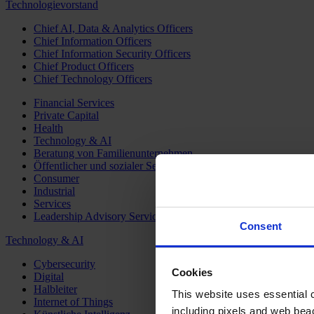
Technologievorstand
Chief AI, Data & Analytics Officers
Chief Information Officers
Chief Information Security Officers
Chief Product Officers
Chief Technology Officers
Financial Services
Private Capital
Health
Technology & AI
Beratung von Familienunternehmen
Öffentlicher und sozialer Sektor
Consumer
Industrial
Services
Leadership Advisory Services
Consent
Technology & AI
Cybersecurity
Cookies
Digital
Halbleiter
This website uses essential co
Internet of Things
including pixels and web beac