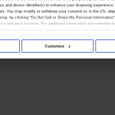
ress and device identifiers) to enhance your browsing experience,
ts. You may modify or withdraw your consent or, in the US, objec
ising, by clicking “Do Not Sell or Share My Personal Information” 
ice and each browser. For additional information and retention 
rding our general collection and use of personal information see o
Customize