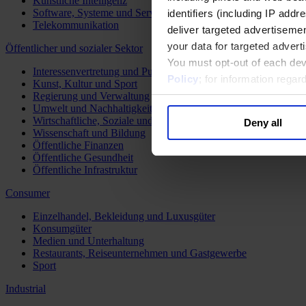
Künstliche Intelligenz
Software, Systeme und Services
identifiers (including IP add
Telekommunikation
deliver targeted advertisemen
your data for targeted advert
Öffentlicher und sozialer Sektor
You must opt-out of each dev
Interessenvertretung und Public Affairs
Policy
; for information rega
Kunst, Kultur und Sport
Regierung und Verwaltung
Umwelt und Nachhaltigkeit
Wirtschaftliche, Soziale und Humanitäre Entwicklung
Deny all
Wissenschaft und Bildung
Öffentliche Finanzen
Öffentliche Gesundheit
Öffentliche Infrastruktur
Consumer
Einzelhandel, Bekleidung und Luxusgüter
Konsumgüter
Medien und Unterhaltung
Restaurants, Reiseunternehmen und Gastgewerbe
Sport
Industrial