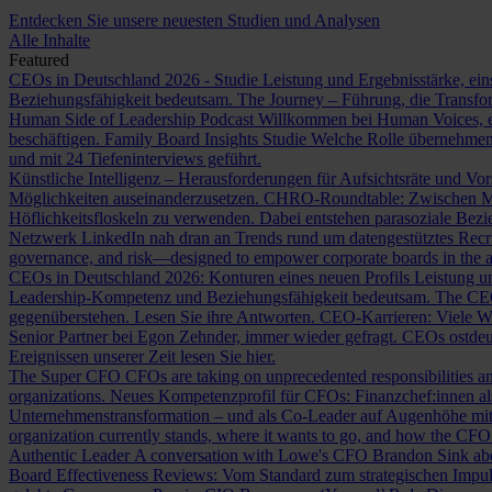
Entdecken Sie unsere neuesten Studien und Analysen
Alle Inhalte
Featured
CEOs in Deutschland 2026 - Studie
Leistung und Ergebnisstärke, ein
Beziehungsfähigkeit bedeutsam.
The Journey – Führung, die Transf
Human Side of Leadership Podcast
Willkommen bei Human Voices, ei
beschäftigen.
Family Board Insights Studie
Welche Rolle übernehmen
und mit 24 Tiefeninterviews geführt.
Künstliche Intelligenz – Herausforderungen für Aufsichtsräte und Vo
Möglichkeiten auseinanderzusetzen.
CHRO-Roundtable: Zwischen Me
Höflichkeitsfloskeln zu verwenden. Dabei entstehen parasoziale Bez
Netzwerk LinkedIn nah dran an Trends rund um datengestütztes Rec
governance, and risk—designed to empower corporate boards in the ag
CEOs in Deutschland 2026: Konturen eines neuen Profils
Leistung un
Leadership-Kompetenz und Beziehungsfähigkeit bedeutsam.
The CE
gegenüberstehen. Lesen Sie ihre Antworten.
CEO-Karrieren: Viele W
Senior Partner bei Egon Zehnder, immer wieder gefragt.
CEOs ostdeu
Ereignissen unserer Zeit lesen Sie hier.
The Super CFO
CFOs are taking on unprecedented responsibilities and
organizations.
Neues Kompetenzprofil für CFOs: Finanzchef:innen 
Unternehmenstransformation – und als Co-Leader auf Augenhöhe m
organization currently stands, where it wants to go, and how the CFO fit
Authentic Leader
A conversation with Lowe's CFO Brandon Sink about
Board Effectiveness Reviews: Vom Standard zum strategischen Impu