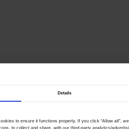
Details
okies to ensure it functions properly. If you click “Allow all”, we 
ons, to collect and share, with our third-party analytics/advertis