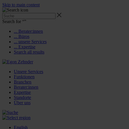
Skip to main content
Search for “
”
... Berater:innen
... Büros
... unsere Services
... Expertise
Search all results
Unsere Services
Funktionen
Branchen
Berater:innen
Expertise
Standorte
Über uns
English