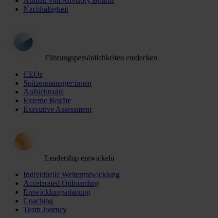
Aufbau von Advisory Boards
Nachhaltigkeit
Führungspersönlichkeiten entdecken
CEOs
Spitzenmanager:innen
Aufsichtsräte
Externe Beiräte
Executive Assessment
Leadership entwickeln
Individuelle Weiterentwicklung
Accelerated Onboarding
Entwicklungsplanung
Coaching
Team Journey