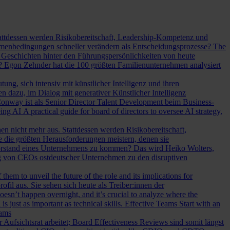
Stattdessen werden Risikobereitschaft, Leadership-Kompetenz und
Rahmenbedingungen schneller verändern als Entscheidungsprozesse?
The
Geschichten hinter den Führungspersönlichkeiten von heute
? Egon Zehnder hat die 100 größten Familienunternehmen analysiert
ung, sich intensiv mit künstlicher Intelligenz und ihren
en dazu, im Dialog mit generativer Künstlicher Intelligenz
onway ist als Senior Director Talent Development beim Business-
eing AI
A practical guide for board of directors to oversee AI strategy,
hen nicht mehr aus. Stattdessen werden Risikobereitschaft,
e die größten Herausforderungen meistern, denen sie
Vorstand eines Unternehmens zu kommen? Das wird Heiko Wolters,
ng von CEOs ostdeutscher Unternehmen zu den disruptiven
em to unveil the future of the role and its implications for
l aus. Sie sehen sich heute als Treiber:innen der
oesn’t happen overnight, and it’s crucial to analyze where the
s just as important as technical skills.
Effective Teams Start with an
eams
sichtsrat arbeitet; Board Effectiveness Reviews sind somit längst