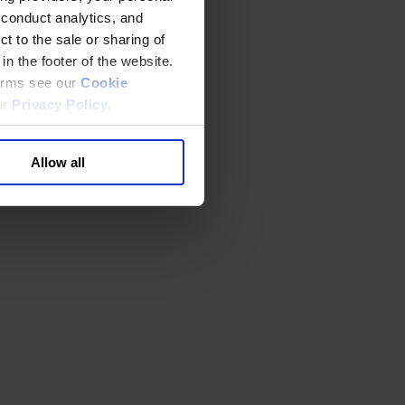
 conduct analytics, and
t to the sale or sharing of
in the footer of the website.
terms see our
Cookie
ur
Privacy Policy
.
Allow all