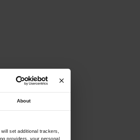
About
will set additional trackers,
ing providers, your personal