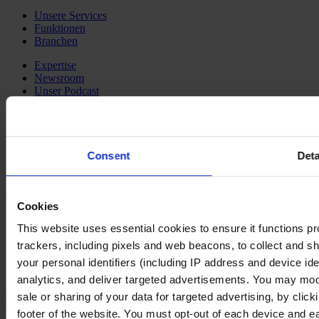
Unsere Services
Funktionen
Branchen
Expertise
Newsroom
Unser Podcast
Social Media
LinkedIn
YouTube
Consent
Deta
Instagram
Kontakt
Cookies
Impressum
Haftungsausschluss
This website uses essential cookies to ensure it functions prope
Datenschutz
trackers, including pixels and web beacons, to collect and sha
Unsere Leitlinien
your personal identifiers (including IP address and device id
Cookie Policy
analytics, and deliver targeted advertisements. You may modi
Changing language
sale or sharing of your data for targeted advertising, by clic
footer of the website. You must opt-out of each device and e