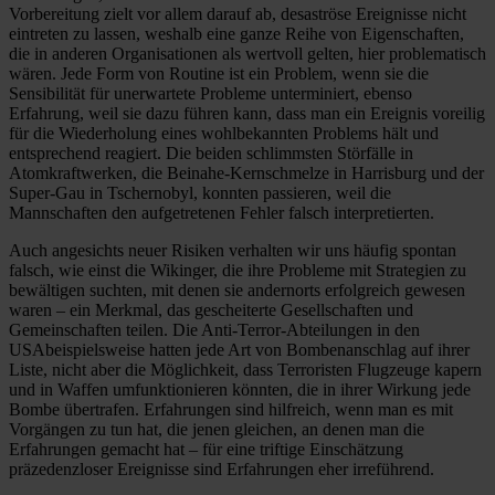
Vorbereitung zielt vor allem darauf ab, desaströse Ereignisse nicht
eintreten zu lassen, weshalb eine ganze Reihe von Eigenschaften,
die in anderen Organisationen als wertvoll gelten, hier problematisch
wären. Jede Form von Routine ist ein Problem, wenn sie die
Sensibilität für unerwartete Probleme unterminiert, ebenso
Erfahrung, weil sie dazu führen kann, dass man ein Ereignis voreilig
für die Wiederholung eines wohlbekannten Problems hält und
entsprechend reagiert. Die beiden schlimmsten Störfälle in
Atomkraftwerken, die Beinahe-Kernschmelze in Harrisburg und der
Super-Gau in Tschernobyl, konnten passieren, weil die
Mannschaften den aufgetretenen Fehler falsch interpretierten.
Auch angesichts neuer Risiken verhalten wir uns häufig spontan
falsch, wie einst die Wikinger, die ihre Probleme mit Strategien zu
bewältigen suchten, mit denen sie andernorts erfolgreich gewesen
waren – ein Merkmal, das gescheiterte Gesellschaften und
Gemeinschaften teilen. Die Anti-Terror-Abteilungen in den
USAbeispielsweise hatten jede Art von Bombenanschlag auf ihrer
Liste, nicht aber die Möglichkeit, dass Terroristen Flugzeuge kapern
und in Waffen umfunktionieren könnten, die in ihrer Wirkung jede
Bombe übertrafen. Erfahrungen sind hilfreich, wenn man es mit
Vorgängen zu tun hat, die jenen gleichen, an denen man die
Erfahrungen gemacht hat – für eine triftige Einschätzung
präzedenzloser Ereignisse sind Erfahrungen eher irreführend.