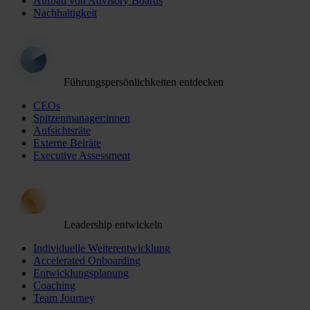
Aufbau von Advisory Boards
Nachhaltigkeit
Führungspersönlichkeiten entdecken
CEOs
Spitzenmanager:innen
Aufsichtsräte
Externe Beiräte
Executive Assessment
Leadership entwickeln
Individuelle Weiterentwicklung
Accelerated Onboarding
Entwicklungsplanung
Coaching
Team Journey