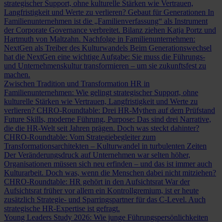
strategischer Support, ohne kulturelle Stärken wie Vertrauen,
Langfristigkeit und Werte zu verlieren?
Gebaut für Generationen
In
Familienunternehmen ist die „Familienverfassung“ als Instrument
der Corporate Governance verbreitet. Bilanz ziehen Katja Portz und
Hartmuth von Maltzahn.
Nachfolge in Familienunternehmen:
NextGen als Treiber des Kulturwandels
Beim Generationswechsel
hat die NextGen eine wichtige Aufgabe: Sie muss die Führungs-
und Unternehmenskultur transformieren – um sie zukunftsfest zu
machen.
Zwischen Tradition und Transformation
HR in
Familienunternehmen: Wie gelingt strategischer Support, ohne
kulturelle Stärken wie Vertrauen, Langfristigkeit und Werte zu
verlieren?
CHRO-Roundtable: Drei HR-Mythen auf dem Prüfstand
Future Skills, moderne Führung, Purpose: Das sind drei Narrative,
die die HR-Welt seit Jahren prägen. Doch was steckt dahinter?
CHRO-Roundtable: Vom Strategiebegleiter zum
Transformationsarchitekten – Kulturwandel in turbulenten Zeiten
Der Veränderungsdruck auf Unternehmen war selten höher,
Organisationen müssen sich neu erfinden – und das ist immer auch
Kulturarbeit. Doch was, wenn die Menschen dabei nicht mitziehen?
CHRO-Roundtable: HR gehört in den Aufsichtsrat
War der
Aufsichtsrat früher vor allem ein Kontrollgremium, ist er heute
zusätzlich Strategie- und Sparringspartner für das C-Level. Auch
strategische HR-Expertise ist gefragt.
Young Leaders Study 2026: Wie junge Führungspersönlichkeiten