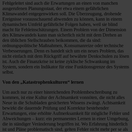
Fehlgeleitet sind auch die Erwartungen an einen von manchen
ausgerufenen Planungsstaat, der etwa einem gefährlichen
Klimawandel entgegenwirken soll. Die Überzeugung, drohende
Ereignisse vorausschauend abwenden zu können, kann in einem
dynamischen Umfeld gefährliche Folgen haben, weil sie blind
macht für Fehleinschätzungen. Einem Problem von der Dimension
des Klimawandels kann man sicherlich nicht mit dem Drehen an
den üblichen Stellschrauben beikommen, die da sind:
ordnungspolitische Maßnahmen, Konsumanreize oder technische
Verbesserungen. Denn es handelt sich um ein neues Problem, das
nicht einfach mit dem Rückgriff auf bewährte Denkschulen zu lösen
ist. Auch die Finanzkrise ist keine zyklische Schwankung im
System, sondern ein Indikator für eine Funktionsgrenze des Systems
selbst.
Von den „Katastrophenkulturen“ lernen
Um auch nur zu einer hinreichenden Problembeschreibung zu
kommen, ist eine Kultur der Achtsamkeit vonnöten, die nicht alles
Neue in die Schubladen gesicherten Wissens zwängt. Achtsamkeit
bewirkt die dauernde Prüfung und Korrektur bestehender
Erwartungen, eine erhöhte Aufmerksamkeit für mögliche Fehler und
Abweichungen – kurz: ein permanentes Lernen in einer Umgebung,
die in ständiger Veränderung begriffen ist. Wo Erfahrung hinderlich
ist und Pläne problematisch sind, gelten Fehler nicht mehr per se als