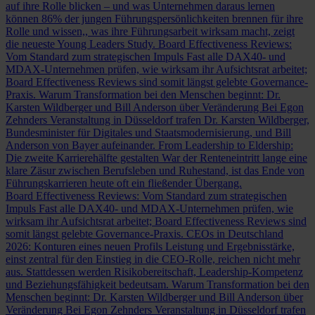
auf ihre Rolle blicken – und was Unternehmen daraus lernen
können
86% der jungen Führungspersönlichkeiten brennen für ihre
Rolle und wissen,, was ihre Führungsarbeit wirksam macht, zeigt
die neueste Young Leaders Study.
Board Effectiveness Reviews:
Vom Standard zum strategischen Impuls
Fast alle DAX40- und
MDAX-Unternehmen prüfen, wie wirksam ihr Aufsichtsrat arbeitet;
Board Effectiveness Reviews sind somit längst gelebte Governance-
Praxis.
Warum Transformation bei den Menschen beginnt: Dr.
Karsten Wildberger und Bill Anderson über Veränderung
Bei Egon
Zehnders Veranstaltung in Düsseldorf trafen Dr. Karsten Wildberger,
Bundesminister für Digitales und Staatsmodernisierung, und Bill
Anderson von Bayer aufeinander.
From Leadership to Eldership:
Die zweite Karrierehälfte gestalten
War der Renteneintritt lange eine
klare Zäsur zwischen Berufsleben und Ruhestand, ist das Ende von
Führungskarrieren heute oft ein fließender Übergang.
Board Effectiveness Reviews: Vom Standard zum strategischen
Impuls
Fast alle DAX40- und MDAX-Unternehmen prüfen, wie
wirksam ihr Aufsichtsrat arbeitet; Board Effectiveness Reviews sind
somit längst gelebte Governance-Praxis.
CEOs in Deutschland
2026: Konturen eines neuen Profils
Leistung und Ergebnisstärke,
einst zentral für den Einstieg in die CEO-Rolle, reichen nicht mehr
aus. Stattdessen werden Risikobereitschaft, Leadership-Kompetenz
und Beziehungsfähigkeit bedeutsam.
Warum Transformation bei den
Menschen beginnt: Dr. Karsten Wildberger und Bill Anderson über
Veränderung
Bei Egon Zehnders Veranstaltung in Düsseldorf trafen