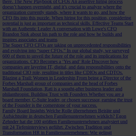
there.
The New Playbook of CFOs
An assertive hiring process
doesn’t happen overnight, and it’s crucial to analyze where the
organization currently stands, where it wants to go, and how the
CFO fits into this puzzle. When hiring for this position, considering
potential is just as important as technical skills.
Effective Teams Start
with an Authentic Leader
A conversation with Lowe's CFO
Brandon Sink about his path to the role and how he builds and
inspires associates and teams
The Super CFO
CFOs are taking on unprecedented responsibilities
and evolving into “super CFOs.” In our global study, we surveyed
600 of them to unveil the future of the role and its implications for
organizations.
CIO Becomes a ‘Yes and’ Role
Discover how
companies are layering IT, digital, and data responsibilities onto the
traditional CIO role, resulting in titles like CDIOs and CDTOs.
Blazing a Trail: Women in Leadership
From being a Director of the
Forbes Marshall group of companies and the head of Forbes
Marshall Foundation, Rati is a sought-after business leader and
philanthropist.
Building Trust with Founders
Whether you are a
board member, C-Suite leader, or chosen successor, earning the trust
of the Founder is the cornerstone of your success.
Family Board Insights
Welche Rolle übernehmen Beiräte und
Aufsichtsräte in deutschen Familienunternehmen wirklich? Egon
Zehnder hat die 100 größten Familienunternehmen analysiert und
mit 24 Tiefeninterviews geführt.
Zwischen Tradition und
Transformation
HR in Familienunternehmen: Wie gelingt