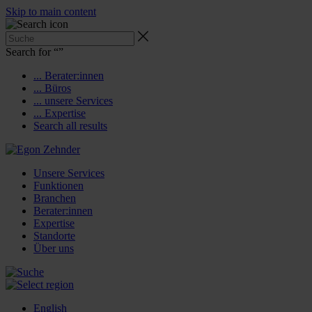
Skip to main content
Search for “
”
... Berater:innen
... Büros
... unsere Services
... Expertise
Search all results
Unsere Services
Funktionen
Branchen
Berater:innen
Expertise
Standorte
Über uns
English