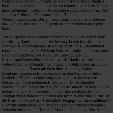
weiterentwickelt und Konzepte der Nachbarschaftshilfe etabliert
haben, die es insbesondere den Armen erlauben, nach dem Verlust
ihres Eigentums infolge von Katastrophen zurechtzukommen. Und
so haben Erdbeben, Vulkanausbrüche, Taifune,
Überschwemmungen, Dürren, Erdrutsche und Tsunamis dort nie
dazu geführt, dass man die Gegend als unbewohnbar aufgegeben
hätte.
Am Beispiel Manilas zeichnet Bankoff nach, wie die wiederholte
Zerstörung Bauformen und -stile hervorgebracht hat, die die Stadt
schrittweise katastrophenresistenter machten. Im 16. Jahrhundert
baute man dort ausschließlich mit Holz, was aufgrund des rasanten
Bevölkerungszuwachses schnell zu Entwaldungs- und
Erosionsproblemen führte. Zudem wurde Manila mehrfach von
verheerenden Großbränden heimgesucht. Folglich ging man im 17.
Jahrhundert zum Bauen mit Stein über. Allerdings haben
Steinbaustrukturen in Erdbebenregionen den Nachteil, nicht so
flexibel auf Bodenerschütterungen reagieren zu können wie
Holzbauten. Nach mehreren Erdbeben im 17. Jahrhundert
entwickelte sich daher eine Art „Erdbeben-Barock“: Kirchenbauten
nehmen barocke Stilelemente auf, sind aber niedriger als ihre
europäischen Pendants und haben massivere Wände und Türme. In
die Konstruktion privater Unterkünfte hingegen wurden traditionelle
Elemente reintegriert – statt schwerer Dachkonstruktionen kamen
vermehrt leichtere und flexiblere Matten in Gebrauch. Eine Stadt