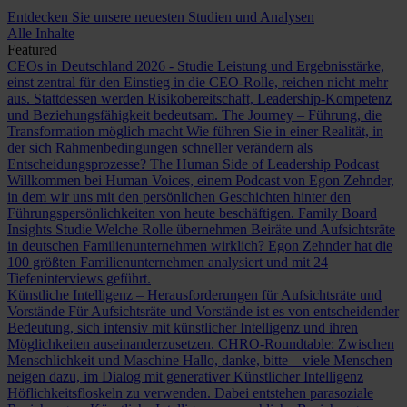
Entdecken Sie unsere neuesten Studien und Analysen
Alle Inhalte
Featured
CEOs in Deutschland 2026 - Studie
Leistung und Ergebnisstärke,
einst zentral für den Einstieg in die CEO-Rolle, reichen nicht mehr
aus. Stattdessen werden Risikobereitschaft, Leadership-Kompetenz
und Beziehungsfähigkeit bedeutsam.
The Journey – Führung, die
Transformation möglich macht
Wie führen Sie in einer Realität, in
der sich Rahmenbedingungen schneller verändern als
Entscheidungsprozesse?
The Human Side of Leadership Podcast
Willkommen bei Human Voices, einem Podcast von Egon Zehnder,
in dem wir uns mit den persönlichen Geschichten hinter den
Führungspersönlichkeiten von heute beschäftigen.
Family Board
Insights Studie
Welche Rolle übernehmen Beiräte und Aufsichtsräte
in deutschen Familienunternehmen wirklich? Egon Zehnder hat die
100 größten Familienunternehmen analysiert und mit 24
Tiefeninterviews geführt.
Künstliche Intelligenz – Herausforderungen für Aufsichtsräte und
Vorstände
Für Aufsichtsräte und Vorstände ist es von entscheidender
Bedeutung, sich intensiv mit künstlicher Intelligenz und ihren
Möglichkeiten auseinanderzusetzen.
CHRO-Roundtable: Zwischen
Menschlichkeit und Maschine
Hallo, danke, bitte – viele Menschen
neigen dazu, im Dialog mit generativer Künstlicher Intelligenz
Höflichkeitsfloskeln zu verwenden. Dabei entstehen parasoziale