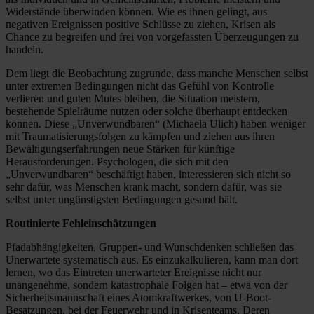
Widerstände überwinden können. Wie es ihnen gelingt, aus
negativen Ereignissen positive Schlüsse zu ziehen, Krisen als
Chance zu begreifen und frei von vorgefassten Überzeugungen zu
handeln.
Dem liegt die Beobachtung zugrunde, dass manche Menschen selbst
unter extremen Bedingungen nicht das Gefühl von Kontrolle
verlieren und guten Mutes bleiben, die Situation meistern,
bestehende Spielräume nutzen oder solche überhaupt entdecken
können. Diese „Unverwundbaren“ (Michaela Ulich) haben weniger
mit Traumatisierungsfolgen zu kämpfen und ziehen aus ihren
Bewältigungserfahrungen neue Stärken für künftige
Herausforderungen. Psychologen, die sich mit den
„Unverwundbaren“ beschäftigt haben, interessieren sich nicht so
sehr dafür, was Menschen krank macht, sondern dafür, was sie
selbst unter ungünstigsten Bedingungen gesund hält.
Routinierte Fehleinschätzungen
Pfadabhängigkeiten, Gruppen- und Wunschdenken schließen das
Unerwartete systematisch aus. Es einzukalkulieren, kann man dort
lernen, wo das Eintreten unerwarteter Ereignisse nicht nur
unangenehme, sondern katastrophale Folgen hat – etwa von der
Sicherheitsmannschaft eines Atomkraftwerkes, von U-Boot-
Besatzungen, bei der Feuerwehr und in Krisenteams. Deren