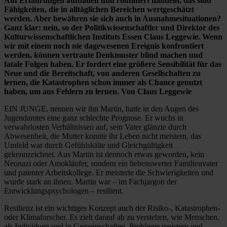
Auf Erfahrungen aufbauen und routiniert handeln, das sind
Fähigkeiten, die in alltäglichen Bereichen wertgeschätzt
werden. Aber bewähren sie sich auch in Ausnahmesituationen?
Ganz klar: nein, so der Politikwissenschaftler und Direktor des
Kulturwissenschaftlichen Instituts Essen Claus Leggewie. Wenn
wir mit einem noch nie dagewesenen Ereignis konfrontiert
werden, können vertraute Denkmuster blind machen und
fatale Folgen haben. Er fordert eine größere Sensibilität für das
Neue und die Bereitschaft, von anderen Gesellschaften zu
lernen, die Katastrophen schon immer als Chance genutzt
haben, um aus Fehlern zu lernen. Von Claus Leggewie
EIN JUNGE, nennen wir ihn Martin, hatte in den Augen des
Jugendamtes eine ganz schlechte Prognose. Er wuchs in
verwahrlosten Verhältnissen auf, sein Vater glänzte durch
Abwesenheit, die Mutter konnte ihr Leben nicht meistern, das
Umfeld war durch Gefühlskälte und Gleichgültigkeit
gekennzeichnet. Aus Martin ist dennoch etwas geworden, kein
Neonazi oder Amokläufer, sondern ein liebenswerter Familienvater
und patenter Arbeitskollege. Er meisterte die Schwierigkeiten und
wurde stark an ihnen. Martin war – im Fachjargon der
Entwicklungspsychologen – resilient.
Resilienz ist ein wichtiges Konzept auch der Risiko-, Katastrophen-
oder Klimaforscher. Es zielt darauf ab zu verstehen, wie Menschen,
als Individuen und in Gemeinschaften, Probleme meistern und