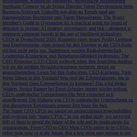
Beziehungen.
Künstliche Intelligenz, menschliche Beziehungen
Stephanie Conway ist als Senior Director Talent Development beim
Business-Netzwerk LinkedIn nah dran an Trends rund um
datengestütztes Recruiting und Talent Management.
The Board
Member's Guide to Overseeing AI
A practical guide for board of
directors to oversee AI strategy, governance, and risk—designed to
empower corporate boards in the age of intelligent technology.
CEOs in Deutschland 2026: Konturen eines neuen Profils
Leistung
und Ergebnisstärke, einst zentral für den Einstieg in die CEO-Rolle,
reichen nicht mehr aus. Stattdessen werden Risikobereitschaft,
Leadership-Kompetenz und Beziehungsfähigkeit bedeutsam.
The
CEO Response
1.235 CEOs weltweit teilen ihre Ansichten darüber,
wie sie die größten Herausforderungen meistern, denen sie
gegenüberstehen. Lesen Sie ihre Antworten.
CEO-Karrieren: Viele
Wege führen in den Vorstand
Was sind die Erfolgsfaktoren, um in
den Vorstand eines Unternehmens zu kommen? Das wird Heiko
Wolters, Senior Partner bei Egon Zehnder, immer wieder gefragt.
CEOs ostdeutscher Unternehmen
Die Welt verändert sich
grundlegend. Die Haltung von CEOs ostdeutscher Unternehmen zu
den disruptiven Ereignissen unserer Zeit lesen Sie hier.
The Super CFO
CFOs are taking on unprecedented responsibilities
and evolving into “super CFOs.” In our global study, we surveyed
600 of them to unveil the future of the role and its implications for
organizations.
From CFO to CEO
Most CFOs aspire to be CEOs—
either right now or in the future. But a few steps may remain to get