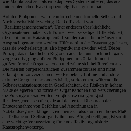
wie Manila lässt sich als ein adaptives System studieren, das aus
unterschiedlichen Katastrophenereignissen gelernt hat.
Auf den Philippinen war die informelle und formelle Selbst- und
Nachbarschaftshilfe wichtig. Bankoff spricht von
„Resilienzgemeinschaften“. Unter anderem über kirchliche
Organisationen haben sich Formen wechselseitiger Hilfe etabliert,
die nicht nur im Katastrophenfall, sondern auch beim Häuserbau in
Anspruch genommen werden. Hilfe wird in der Erwartung geleistet,
dass sie wechselseitig ist, also irgendwann erwidert wird. Dieses
Prinzip, das in ländlichen Regionen auch bei uns noch nicht ganz
vergessen ist, ging auf den Philippinen im 20. Jahrhundert in
größere formale Organisationen und zahlte sich bei Revolten aus.
Die meisten bürgerschaftlichen Zusammenschlüsse sind nicht
zufällig dort zu verzeichnen, wo Erdbeben, Taifune und andere
extreme Ereignisse besonders häufig vorkommen, während die
Selbstorganisationsquote in Gesellschaften, die Risiken in hohem
Maße delegieren und formalen Organisationen und Versicherungen
die Vorsorge überantworten, vergleichsweise gering ist.
Resilienzgemeinschaften, die auf den ersten Blick nach der
Entgegennahme von Befehlen und Anordnungen in
Notstandsregimen klingen, zeichnen sich also durch ein hohes Maß
an Teilhabe und Selbstorganisation aus. Bürgerbeteiligung ist somit
eine wichtige Voraussetzung für eine effektiv organisierte
Katastrophenvorsorge.