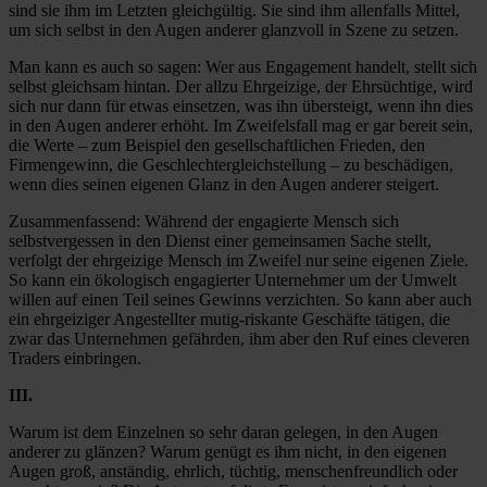
sind sie ihm im Letzten gleichgültig. Sie sind ihm allenfalls Mittel,
um sich selbst in den Augen anderer glanzvoll in Szene zu setzen.
Man kann es auch so sagen: Wer aus Engagement handelt, stellt sich
selbst gleichsam hintan. Der allzu Ehrgeizige, der Ehrsüchtige, wird
sich nur dann für etwas einsetzen, was ihn übersteigt, wenn ihn dies
in den Augen anderer erhöht. Im Zweifelsfall mag er gar bereit sein,
die Werte – zum Beispiel den gesellschaftlichen Frieden, den
Firmengewinn, die Geschlechtergleichstellung – zu beschädigen,
wenn dies seinen eigenen Glanz in den Augen anderer steigert.
Zusammenfassend: Während der engagierte Mensch sich
selbstvergessen in den Dienst einer gemeinsamen Sache stellt,
verfolgt der ehrgeizige Mensch im Zweifel nur seine eigenen Ziele.
So kann ein ökologisch engagierter Unternehmer um der Umwelt
willen auf einen Teil seines Gewinns verzichten. So kann aber auch
ein ehrgeiziger Angestellter mutig-riskante Geschäfte tätigen, die
zwar das Unternehmen gefährden, ihm aber den Ruf eines cleveren
Traders einbringen.
III.
Warum ist dem Einzelnen so sehr daran gelegen, in den Augen
anderer zu glänzen? Warum genügt es ihm nicht, in den eigenen
Augen groß, anständig, ehrlich, tüchtig, menschenfreundlich oder