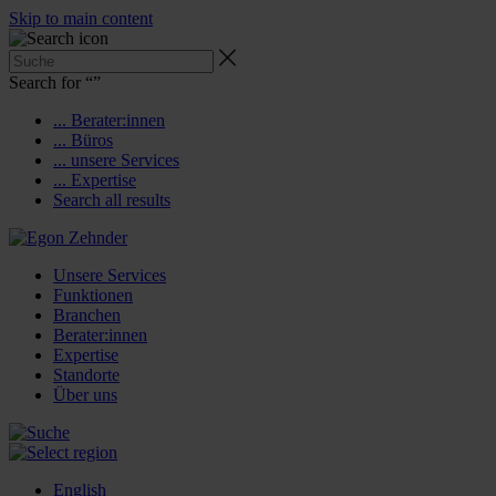
Skip to main content
Search for “
”
... Berater:innen
... Büros
... unsere Services
... Expertise
Search all results
Unsere Services
Funktionen
Branchen
Berater:innen
Expertise
Standorte
Über uns
English