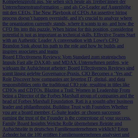
Kompetenzprofil aus. Sie sehen sich heute als Treiber:innen der
Unternehmenstransformation – und als Co-Leader auf Augenhöhe
mit den CEOs.
The New Playbook of CFOs
An assertive hiring
process doesn’t happen overnight, and it’s crucial to analyze where
the organization currently stands, where it wants to go, and how the
CFO fits into this puzzle. When hiring for this position, considering
potential is just as important as technical skills.
Effective Teams Start
with an Authentic Leader
A conversation with Lowe's CFO
Brandon Sink about his path to the role and how he builds and
inspires associates and teams
Board Effectiveness Reviews: Vom Standard zum strategischen
Impuls
Fast alle DAX40- und MDAX-Unternehmen prüfen, wie
wirksam ihr Aufsichtsrat arbeitet; Board Effectiveness Reviews sind
somit längst gelebte Governance-Praxis.
CIO Becomes a ‘Yes and’
Role
Discover how companies are layering IT, digital, and data
responsibilities onto the traditional CIO role, resulting in titles like
CDIOs and CDTOs.
Blazing a Trail: Women in Leadership
From
being a Director of the Forbes Marshall group of companies and the
head of Forbes Marshall Foundation, Rati is a sought-after business
leader and philanthropist.
Building Trust with Founders
Whether
you are a board member, C-Suite leader, or chosen successor,
earning the trust of the Founder is the cornerstone of your success.
Family Board Insights
Welche Rolle übernehmen Beiräte und
Aufsichtsräte in deutschen Familienunternehmen wirklich? Egon
Zehnder hat die 100 größten Familienunternehmen analysiert und