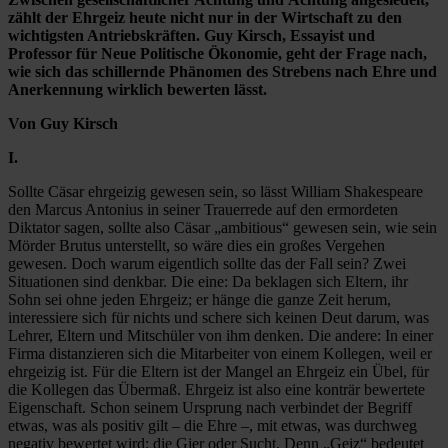
zählt der Ehrgeiz heute nicht nur in der Wirtschaft zu den
wichtigsten Antriebskräften. Guy Kirsch, Essayist und
Professor für Neue Politische Ökonomie, geht der Frage nach,
wie sich das schillernde Phänomen des Strebens nach Ehre und
Anerkennung wirklich bewerten lässt.
Von Guy Kirsch
I.
Sollte Cäsar ehrgeizig gewesen sein, so lässt William Shakespeare
den Marcus Antonius in seiner Trauerrede auf den ermordeten
Diktator sagen, sollte also Cäsar „ambitious“ gewesen sein, wie sein
Mörder Brutus unterstellt, so wäre dies ein großes Vergehen
gewesen. Doch warum eigentlich sollte das der Fall sein? Zwei
Situationen sind denkbar. Die eine: Da beklagen sich Eltern, ihr
Sohn sei ohne jeden Ehrgeiz; er hänge die ganze Zeit herum,
interessiere sich für nichts und schere sich keinen Deut darum, was
Lehrer, Eltern und Mitschüler von ihm denken. Die andere: In einer
Firma distanzieren sich die Mitarbeiter von einem Kollegen, weil er
ehrgeizig ist. Für die Eltern ist der Mangel an Ehrgeiz ein Übel, für
die Kollegen das Übermaß. Ehrgeiz ist also eine konträr bewertete
Eigenschaft. Schon seinem Ursprung nach verbindet der Begriff
etwas, was als positiv gilt – die Ehre –, mit etwas, was durchweg
negativ bewertet wird: die Gier oder Sucht. Denn „Geiz“ bedeutet