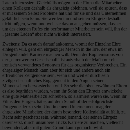
Latein interessiert. Gleichfalls mögen in der Firma die Mitarbeiter
einen Kollegen deshalb als ehrgeizig ablehnen, weil sie spüren, dass
er mit seinem Selbst Probleme hat und für sie und das Unternehmen
gefährlich sein kann. Sie werden ihn und seinen Ehrgeiz deshalb
nicht mögen, wenn und weil sie davon ausgehen müssen, dass er
um des eigenen Rufes ein performanter Mitarbeiter sein will, ihn der
„gesamte Laden“ aber nicht wirklich interessiert.
Zweitens: Da es auch darauf ankommt, womit der Einzelne Ehre
einlegen will, geht ein ehrgeiziger Mensch in die Irre, der etwa im
Drogenhandel Karriere machen will. Denn der Euphemismus von
der „ehrenwerten Gesellschaft“ ist außerhalb der Mafia nur ein
ironisch verwendetes Synonym für das organisierte Verbrechen. Ein
ehrgeiziger Mensch kann aber für sich und andere auch ein
erfreulicher Zeitgenosse sein, wenn und weil er durch sein
zivilgesellschaftliches Engagement in den Augen seiner
Mitmenschen hervorstechen will. So sehr die oben erwähnten Eltern
es also begrüßen würden, wenn ihr Sohn den Ehrgeiz entwickelte,
eine gute Mathearbeit zu schreiben, so alarmiert wären sie, wenn ihr
Filius den Ehrgeiz hätte, auf dem Schulhof der erfolgreichste
Drogendealer zu sein. Und in einem Unternehmen mag der
ehrgeizige Mitarbeiter, der durch besondere Kollegialität auffällt, zu
Recht sehr geschätzt sein, während jemand, der seinen Ehrgeiz
dareinsetzt, durch unsaubere Tricks Karriere zu machen, vielleicht
bewundert, aber mit gutem Grund kaum gemocht wird.