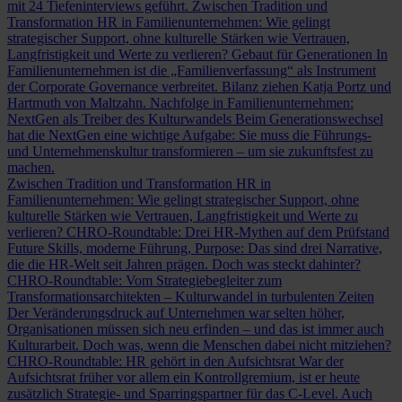
mit 24 Tiefeninterviews geführt.
Zwischen Tradition und
Transformation
HR in Familienunternehmen: Wie gelingt
strategischer Support, ohne kulturelle Stärken wie Vertrauen,
Langfristigkeit und Werte zu verlieren?
Gebaut für Generationen
In
Familienunternehmen ist die „Familienverfassung“ als Instrument
der Corporate Governance verbreitet. Bilanz ziehen Katja Portz und
Hartmuth von Maltzahn.
Nachfolge in Familienunternehmen:
NextGen als Treiber des Kulturwandels
Beim Generationswechsel
hat die NextGen eine wichtige Aufgabe: Sie muss die Führungs-
und Unternehmenskultur transformieren – um sie zukunftsfest zu
machen.
Zwischen Tradition und Transformation
HR in
Familienunternehmen: Wie gelingt strategischer Support, ohne
kulturelle Stärken wie Vertrauen, Langfristigkeit und Werte zu
verlieren?
CHRO-Roundtable: Drei HR-Mythen auf dem Prüfstand
Future Skills, moderne Führung, Purpose: Das sind drei Narrative,
die die HR-Welt seit Jahren prägen. Doch was steckt dahinter?
CHRO-Roundtable: Vom Strategiebegleiter zum
Transformationsarchitekten – Kulturwandel in turbulenten Zeiten
Der Veränderungsdruck auf Unternehmen war selten höher,
Organisationen müssen sich neu erfinden – und das ist immer auch
Kulturarbeit. Doch was, wenn die Menschen dabei nicht mitziehen?
CHRO-Roundtable: HR gehört in den Aufsichtsrat
War der
Aufsichtsrat früher vor allem ein Kontrollgremium, ist er heute
zusätzlich Strategie- und Sparringspartner für das C-Level. Auch