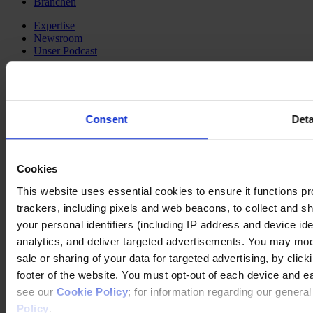
Branchen
Expertise
Newsroom
Unser Podcast
Social Media
LinkedIn
YouTube
Consent
Deta
Instagram
Kontakt
Cookies
Impressum
Haftungsausschluss
This website uses essential cookies to ensure it functions prope
Datenschutz
trackers, including pixels and web beacons, to collect and sha
Unsere Leitlinien
Cookie Policy
your personal identifiers (including IP address and device id
analytics, and deliver targeted advertisements. You may modi
Changing language
sale or sharing of your data for targeted advertising, by clic
footer of the website. You must opt-out of each device and e
You are switching to an alternate language version of the Egon
see our
Cookie Policy
; for information regarding our genera
Zehnder website. The page you are currently on does not have a
translated version. If you continue, you will be taken to the alternate
Policy
.