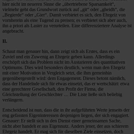
hier nicht im neueren Sinne die „übertriebene Sparsamkeit“,
vielmehr geht das Grundwort zurück auf „git“ oder „gheidh“, die
„Begierde“ oder „Gier“. Damit verbietet es sich, den Ehrgeiz von
vornherein als eine Tugend zu preisen; es verbietet sich aber auch,
ihn a priori als Laster zu verurteilen. Eine differenziertere Analyse ist
angebracht.
II.
Schaut man genauer hin, dann zeigt sich als Erstes, dass es ein
Zuviel und ein Zuwenig an Ehrgeiz geben kann. Allerdings
erschöpft sich das Problem nicht im Austarieren des quantitativen
Optimums. Dies wird besonders deutlich, wenn man den Ehrgeiz
mit einer Motivation in Vergleich setzt, die ihm gemeinhin
gegenübergestellt wird: dem Engagement. Dieses betont nämlich,
dass der Handelnde sich für etwas einsetzt, das er wertschätzt: etwa
eine gerechtere Gesellschaft, den Profit der Firma, die
Gleichstellung der Geschlechter … Die Liste ließe sich beliebig
verlängern.
Entscheidend ist nun, dass die in ihr aufgeführten Werte jenseits der
eng gefassten Eigeninteressen desjenigen liegen, der sich engagiert.
Genauer: Er stellt sich in den Dienst einer gemeinsamen Sache,
nicht aber handelt er aus Eigennutz. Anders jener, der aus schierem
Ehrgeiz handelt. Er mag sich für dieselben Ziele einsetzen, doch