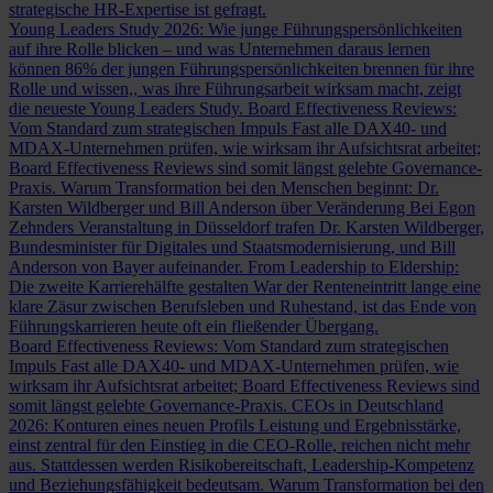
strategische HR-Expertise ist gefragt.
Young Leaders Study 2026: Wie junge Führungspersönlichkeiten
auf ihre Rolle blicken – und was Unternehmen daraus lernen
können
86% der jungen Führungspersönlichkeiten brennen für ihre
Rolle und wissen,, was ihre Führungsarbeit wirksam macht, zeigt
die neueste Young Leaders Study.
Board Effectiveness Reviews:
Vom Standard zum strategischen Impuls
Fast alle DAX40- und
MDAX-Unternehmen prüfen, wie wirksam ihr Aufsichtsrat arbeitet;
Board Effectiveness Reviews sind somit längst gelebte Governance-
Praxis.
Warum Transformation bei den Menschen beginnt: Dr.
Karsten Wildberger und Bill Anderson über Veränderung
Bei Egon
Zehnders Veranstaltung in Düsseldorf trafen Dr. Karsten Wildberger,
Bundesminister für Digitales und Staatsmodernisierung, und Bill
Anderson von Bayer aufeinander.
From Leadership to Eldership:
Die zweite Karrierehälfte gestalten
War der Renteneintritt lange eine
klare Zäsur zwischen Berufsleben und Ruhestand, ist das Ende von
Führungskarrieren heute oft ein fließender Übergang.
Board Effectiveness Reviews: Vom Standard zum strategischen
Impuls
Fast alle DAX40- und MDAX-Unternehmen prüfen, wie
wirksam ihr Aufsichtsrat arbeitet; Board Effectiveness Reviews sind
somit längst gelebte Governance-Praxis.
CEOs in Deutschland
2026: Konturen eines neuen Profils
Leistung und Ergebnisstärke,
einst zentral für den Einstieg in die CEO-Rolle, reichen nicht mehr
aus. Stattdessen werden Risikobereitschaft, Leadership-Kompetenz
und Beziehungsfähigkeit bedeutsam.
Warum Transformation bei den