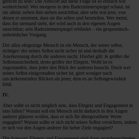
gerecht zu sein? Die Antwort auf diese Frage ist so einfach wie
weitreichend: Wer morgens in den Badezimmerspiegel schaut, ist
nie allein; neben ihm stehen unsichtbar, aber sehr real jene, von
denen er annimmt, dass sie ihn sehen und beurteilen. Wer meint,
dass ihn niemand sieht, der wird auch in den eigenen Augen
unsichtbar; sein Badezimmerspiegel erblindet – ein gespenstisch-
unheimlicher Vorgang.
Der allzu ehrgeizige Mensch ist ein Mensch, der seiner selbst,
richtiger: der seines Selbst nicht sicher ist und deshalb die
Anerkennung durch die anderen sucht. Hierbei gilt: Je größer die
Selbstunsicherheit, desto größer der Ehrgeiz. Wohl ist es
zugestanden, dass jeder den Blick der anderen braucht. Doch wer
seines Selbst einigermaßen sicher ist, giert weniger nach
(an-)erkennenden Blicken als jener, dem es an Selbstgewissheit
fehlt.
IV.
Aber sollte es nicht möglich sein, dass Ehrgeiz und Engagement in
eins fallen? Warum soll ein Mensch nicht dadurch in den Augen
anderer glänzen wollen, dass er sich für übergeordnete Werte
engagiert? Warum sollte er sich nicht seines Selbst versichern, indem
er sich vor den Augen anderer für hehre Ziele engagiert?
Die Antwort: Ehrgeiz und Engagement sind dann grundverschieden,