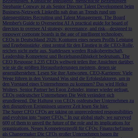
Beziehungen.
Künstliche Intelligenz, menschliche Beziehungen
Stephanie Conway ist als Senior Director Talent Development beim
Business-Netzwerk LinkedIn nah dran an Trends rund um
datengestütztes Recruiting und Talent Management.
The Board
Member's Guide to Overseeing AI
A practical guide for board of
directors to oversee AI strategy, governance, and risk—designed to
empower corporate boards in the age of intelligent technology.
CEOs in Deutschland 2026: Konturen eines neuen Profils
Leistung
und Ergebnisstärke, einst zentral für den Einstieg in die CEO-Rolle,
reichen nicht mehr aus. Stattdessen werden Risikobereitschaft,
Leadership-Kompetenz und Beziehungsfähigkeit bedeutsam.
The
CEO Response
1.235 CEOs weltweit teilen ihre Ansichten darüber,
wie sie die größten Herausforderungen meistern, denen sie
gegenüberstehen. Lesen Sie ihre Antworten.
CEO-Karrieren: Viele
Wege führen in den Vorstand
Was sind die Erfolgsfaktoren, um in
den Vorstand eines Unternehmens zu kommen? Das wird Heiko
Wolters, Senior Partner bei Egon Zehnder, immer wieder gefragt.
CEOs ostdeutscher Unternehmen
Die Welt verändert sich
grundlegend. Die Haltung von CEOs ostdeutscher Unternehmen zu
den disruptiven Ereignissen unserer Zeit lesen Sie hier.
The Super CFO
CFOs are taking on unprecedented responsibilities
and evolving into “super CFOs.” In our global study, we surveyed
600 of them to unveil the future of the role and its implications for
organizations.
Neues Kompetenzprofil für CFOs: Finanzchef:innen
als Changemaker
Die CFOs großer Unternehmen bauen ihr