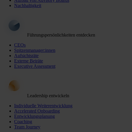
Aufbau von Advisory Boards
Nachhaltigkeit
Führungspersönlichkeiten entdecken
CEOs
Spitzenmanager:innen
Aufsichtsräte
Externe Beiräte
Executive Assessment
Leadership entwickeln
Individuelle Weiterentwicklung
Accelerated Onboarding
Entwicklungsplanung
Coaching
Team Journey