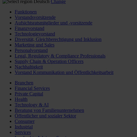
Deutsch
Change
Funktionen
Vorstandsvorsitzende
Aufsichtsratsmitglieder und -vorsitzende
Finanzvorstand
Technologievorstand
Diversität, Gleichberechtigung und Inklusion
Marketing und Sales
Personalvorstand
Legal, Regulatory & Compliance Professionals
Supply Chain & Operation Officers
Nachhaltigkeit
Vorstand Kommunikation und Öffentlichkeitsarbeit
Branchen
Financial Services
Private Capital
Health
Technology & AI
Beratung von Familienunternehmen
Öffentlicher und sozialer Sektor
Consumer
Industrial
Services