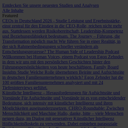
Entdecken Sie unsere neuesten Studien und Analysen
Alle Inhalte
Featured
CEOs in Deutschland 2026 - Studie
Leistung und Ergebnisstärke,
einst zentral für den Einstieg in die CEO-Rolle, reichen nicht mehr
aus. Stattdessen werden Risikobereitschaft, Leadership-Kompetenz
und Beziehungsfähigkeit bedeutsam.
The Journey – Führung, die
Transformation möglich macht
Wie führen Sie in einer Realität, in
der sich Rahmenbedingungen schneller verändern als
Entscheidungsprozesse?
The Human Side of Leadership Podcast
Willkommen bei Human Voices, einem Podcast von Egon Zehnder,
in dem wir uns mit den persönlichen Geschichten hinter den
Führungspersönlichkeiten von heute beschäftigen.
Family Board
Insights Studie
Welche Rolle übernehmen Beiräte und Aufsichtsräte
in deutschen Familienunternehmen wirklich? Egon Zehnder hat die
100 größten Familienunternehmen analysiert und mit 24
Tiefeninterviews geführt.
Künstliche Intelligenz – Herausforderungen für Aufsichtsräte und
Vorstände
Für Aufsichtsräte und Vorstände ist es von entscheidender
Bedeutung, sich intensiv mit künstlicher Intelligenz und ihren
Möglichkeiten auseinanderzusetzen.
CHRO-Roundtable: Zwischen
Menschlichkeit und Maschine
Hallo, danke, bitte – viele Menschen
neigen dazu, im Dialog mit generativer Künstlicher Intelligenz
Höflichkeitsfloskeln zu verwenden. Dabei entstehen parasoziale