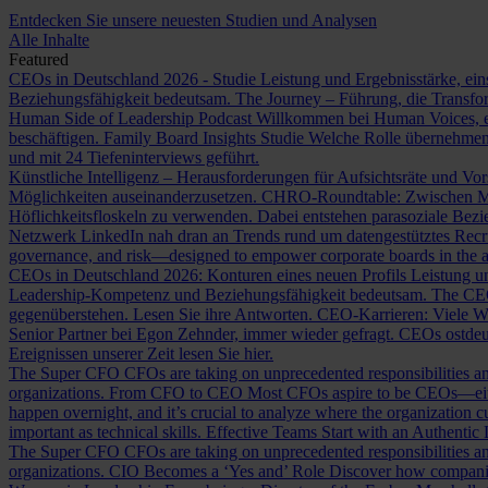
Entdecken Sie unsere neuesten Studien und Analysen
Alle Inhalte
Featured
CEOs in Deutschland 2026 - Studie
Leistung und Ergebnisstärke, ein
Beziehungsfähigkeit bedeutsam.
The Journey – Führung, die Transf
Human Side of Leadership Podcast
Willkommen bei Human Voices, ei
beschäftigen.
Family Board Insights Studie
Welche Rolle übernehmen
und mit 24 Tiefeninterviews geführt.
Künstliche Intelligenz – Herausforderungen für Aufsichtsräte und Vo
Möglichkeiten auseinanderzusetzen.
CHRO-Roundtable: Zwischen Me
Höflichkeitsfloskeln zu verwenden. Dabei entstehen parasoziale Bez
Netzwerk LinkedIn nah dran an Trends rund um datengestütztes Rec
governance, and risk—designed to empower corporate boards in the ag
CEOs in Deutschland 2026: Konturen eines neuen Profils
Leistung un
Leadership-Kompetenz und Beziehungsfähigkeit bedeutsam.
The CE
gegenüberstehen. Lesen Sie ihre Antworten.
CEO-Karrieren: Viele W
Senior Partner bei Egon Zehnder, immer wieder gefragt.
CEOs ostdeu
Ereignissen unserer Zeit lesen Sie hier.
The Super CFO
CFOs are taking on unprecedented responsibilities and
organizations.
From CFO to CEO
Most CFOs aspire to be CEOs—eithe
happen overnight, and it’s crucial to analyze where the organization cu
important as technical skills.
Effective Teams Start with an Authentic
The Super CFO
CFOs are taking on unprecedented responsibilities and
organizations.
CIO Becomes a ‘Yes and’ Role
Discover how companies 