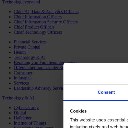
Technologievorstand
Chief AI, Data & Analytics Officers
Chief Information Officers
Chief Information Security Officers
Chief Product Officers
Chief Technology Officers
Financial Services
Private Capital
Health
Technology & AI
Beratung von Familienunternehmen
Öffentlicher und sozialer Sektor
Consumer
Industrial
Services
Leadership Advisory Services
Consent
Technology & AI
Cybersecurity
Cookies
Digital
Halbleiter
This website uses essential co
Internet of Things
including pixels and web beac