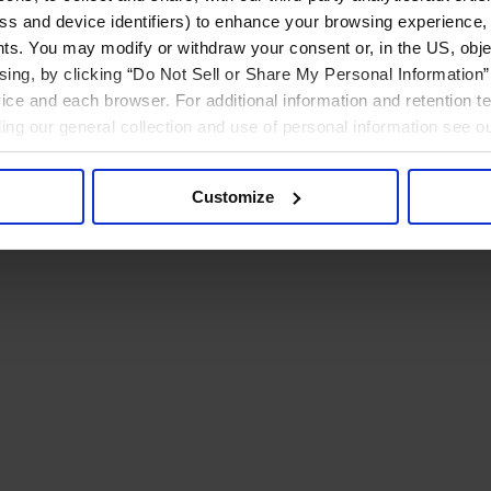
ress and device identifiers) to enhance your browsing experience,
ts. You may modify or withdraw your consent or, in the US, objec
ising, by clicking “Do Not Sell or Share My Personal Information” 
ice and each browser. For additional information and retention 
rding our general collection and use of personal information see o
Customize