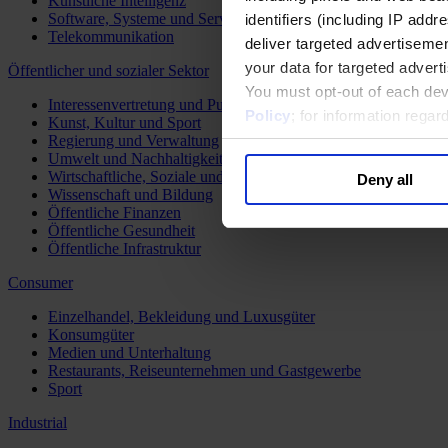
Künstliche Intelligenz
Software, Systeme und Services
identifiers (including IP add
Telekommunikation
deliver targeted advertisemen
your data for targeted advert
Öffentlicher und sozialer Sektor
You must opt-out of each dev
Interessenvertretung und Public Affairs
Policy
; for information rega
Kunst, Kultur und Sport
Regierung und Verwaltung
Umwelt und Nachhaltigkeit
Wirtschaftliche, Soziale und Humanitäre Entwicklung
Deny all
Wissenschaft und Bildung
Öffentliche Finanzen
Öffentliche Gesundheit
Öffentliche Infrastruktur
Consumer
Einzelhandel, Bekleidung und Luxusgüter
Konsumgüter
Medien und Unterhaltung
Restaurants, Reiseunternehmen und Gastgewerbe
Sport
Industrial