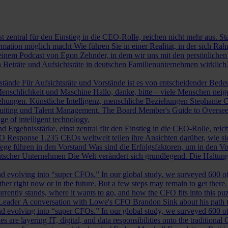
st zentral für den Einstieg in die CEO-Rolle, reichen nicht mehr aus. 
ormation möglich macht
Wie führen Sie in einer Realität, in der sich 
nem Podcast von Egon Zehnder, in dem wir uns mit den persönlichen 
 Beiräte und Aufsichtsräte in deutschen Familienunternehmen wirklich
rstände
Für Aufsichtsräte und Vorstände ist es von entscheidender Bedeut
nschlichkeit und Maschine
Hallo, danke, bitte – viele Menschen neig
iehungen.
Künstliche Intelligenz, menschliche Beziehungen
Stephanie C
ruiting und Talent Management.
The Board Member's Guide to Overse
e of intelligent technology.
d Ergebnisstärke, einst zentral für den Einstieg in die CEO-Rolle, reic
O Response
1.235 CEOs weltweit teilen ihre Ansichten darüber, wie si
ege führen in den Vorstand
Was sind die Erfolgsfaktoren, um in den 
tscher Unternehmen
Die Welt verändert sich grundlegend. Die Haltu
 evolving into “super CFOs.” In our global study, we surveyed 600 of th
r right now or in the future. But a few steps may remain to get there
rrently stands, where it wants to go, and how the CFO fits into this puzz
 Leader
A conversation with Lowe's CFO Brandon Sink about his path to
 evolving into “super CFOs.” In our global study, we surveyed 600 of th
are layering IT, digital, and data responsibilities onto the traditiona