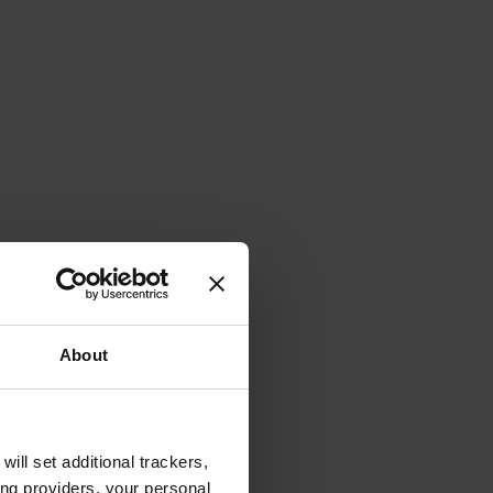
About
will set additional trackers,
ing providers, your personal