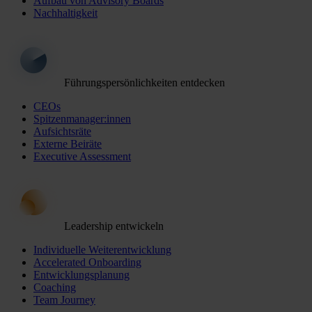
Aufbau von Advisory Boards
Nachhaltigkeit
Führungspersönlichkeiten entdecken
CEOs
Spitzenmanager:innen
Aufsichtsräte
Externe Beiräte
Executive Assessment
Leadership entwickeln
Individuelle Weiterentwicklung
Accelerated Onboarding
Entwicklungsplanung
Coaching
Team Journey