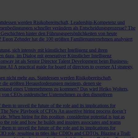
Stattdessen werden Risikobereitschaft, Leadership-Kompetenz und
Rahmenbedingungen schneller verändern als Entscheidungsprozesse?
The
Geschichten hinter den Führungspersönlichkeiten von heute
? Egon Zehnder hat die 100 größten Familienunternehmen analysiert
ung, sich intensiv mit künstlicher Intelligenz und ihren
en dazu, im Dialog mit generativer Künstlicher Intelligenz
onway ist als Senior Director Talent Development beim Business-
eing AI
A practical guide for board of directors to oversee AI strategy,
hen nicht mehr aus. Stattdessen werden Risikobereitschaft,
e die größten Herausforderungen meistern, denen sie
Vorstand eines Unternehmens zu kommen? Das wird Heiko Wolters,
ng von CEOs ostdeutscher Unternehmen zu den disruptiven
em to unveil the future of the role and its implications for
.
The New Playbook of CFOs
An assertive hiring process doesn’t
le. When hiring for this position, considering potential is just as
 the role and how he builds and inspires associates and teams
em to unveil the future of the role and its implications for
l CIO role, resulting in titles like CDIOs and CDTOs.
Blazing a Trail: