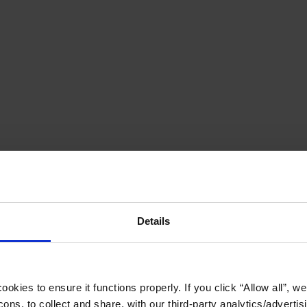
Details
okies to ensure it functions properly. If you click “Allow all”, we 
ons, to collect and share, with our third-party analytics/advertis