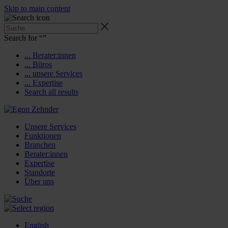
Skip to main content
Search for “
”
... Berater:innen
... Büros
... unsere Services
... Expertise
Search all results
Unsere Services
Funktionen
Branchen
Berater:innen
Expertise
Standorte
Über uns
English