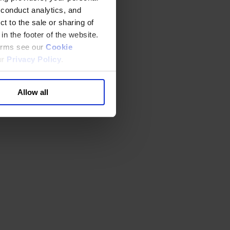
 conduct analytics, and
t to the sale or sharing of
in the footer of the website.
terms see our
Cookie
ur
Privacy Policy
.
Allow all