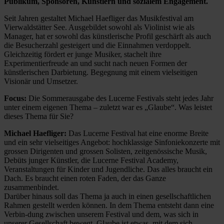
Publikum, Sponsoren, Künstlern und sozialem Engagement.
Seit Jahren gestaltet Michael Haefliger das Musikfestival am
Vierwaldstätter See. Ausgebildet sowohl als Violinist wie als
Manager, hat er sowohl das künstlerische Profil geschärft als auch
die Besucherzahl gesteigert und die Einnahmen verdoppelt.
Gleichzeitig fördert er junge Musiker, stachelt ihre
Experimentierfreude an und sucht nach neuen Formen der
künstlerischen Darbietung. Begegnung mit einem vielseitigen
Visionär und Umsetzer.
Focus:
Die Sommerausgabe des Lucerne Festivals steht jedes Jahr
unter einem eigenen Thema – zuletzt war es „Glaube“. Was leistet
dieses Thema für Sie?
Michael Haefliger:
Das Lucerne Festival hat eine enorme Breite
und ein sehr vielseitiges Angebot: hochklassige Sinfoniekonzerte mit
grossen Dirigenten und grossen Solisten, zeitgenössische Musik,
Debüts junger Künstler, die Lucerne Festival Academy,
Veranstaltungen für Kinder und Jugendliche. Das alles braucht ein
Dach. Es braucht einen roten Faden, der das Ganze
zusammenbindet.
Darüber hinaus soll das Thema ja auch in einen gesellschaftlichen
Rahmen gestellt werden können. In dem Thema entsteht dann eine
Verbin-dung zwischen unserem Festival und dem, was sich in
unserer Gesellschaft bewegt. Glaube ist etwas, mit dem sich