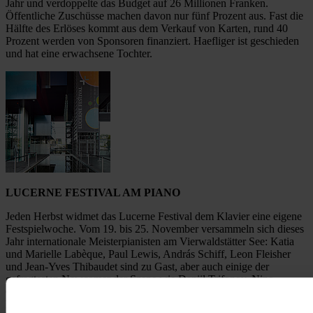
Jahr und verdoppelte das Budget auf 26 Millionen Franken.
Öffentliche Zuschüsse machen davon nur fünf Prozent aus. Fast die
Hälfte des Erlöses kommt aus dem Verkauf von Karten, rund 40
Prozent werden von Sponsoren finanziert. Haefliger ist geschieden
und hat eine erwachsene Tochter.
LUCERNE FESTIVAL AM PIANO
Jeden Herbst widmet das Lucerne Festival dem Klavier eine eigene
Festspielwoche. Vom 19. bis 25. November versammeln sich dieses
Jahr internationale Meisterpianisten am Vierwaldstätter See: Katia
und Marielle Labèque, Paul Lewis, András Schiff, Leon Fleisher
und Jean-Yves Thibaudet sind zu Gast, aber auch einige der
gefragtesten Newcomer der Szene wie Daniil Trifonov, Nino
Gvetadze und Varvara Valentinovna. Piano Off-Stage bietet darüber
hinaus Klavier-Jazz in den stimmungsvollsten Bars und Restaurants