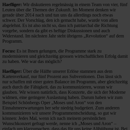
Haefliger:
Wir diskutieren regelmässig in einem Team von vier, fünf
Leuten über die Themen der Zukunft. Im Moment denken wir
gerade über 2014 nach und tun uns da allerdings noch etwas
schwer. Der Vorschlag, den ich gemacht habe, wurde von allen
abgelehnt. Es ist also nicht so, dass ich patriarchal die Richtung
vorgebe, sondern da gibt es heftige Diskussionen und auch
Widerstand. Im nächsten Jahr steht übrigens „Revolution“ auf dem
Programm.
Focus:
Es ist Ihnen gelungen, die Programme stark zu
modernisieren und gleichzeitig grossen wirtschaftlichen Erfolg damit
zu haben. Wie war das möglich?
Haefliger:
Über die Hälfte unserer Erlöse stammen aus dem
Kartenverkauf, nur fünf Prozent aus Subventionen. Das lässt sich
nur schaffen mit einer guten Balance im Programm, aber gleichzeitig
auch durch die Fähigkeit, das zu kommunizieren, woran wir
glauben. Wir wissen natürlich, dass Konzerte, die sich der Moderne
widmen, eine geringere Auslastung haben. Darum haben wir zum
Beispiel Schönbergs Oper „Moses und Aron“ von den
Einnahmeerwartungen her sehr niedrig budgetiert. Zum anderen
kommunizieren wir unsere Programmentscheidung, so gut wir
können: Jedes Mal, wenn ich nach meinem persönlichen
Wunschkonzert gefragt werde, nenne ich „Moses und Aron“ –
einfach um klarzumachen, dass das für uns keine Alibiübung ist. Bei