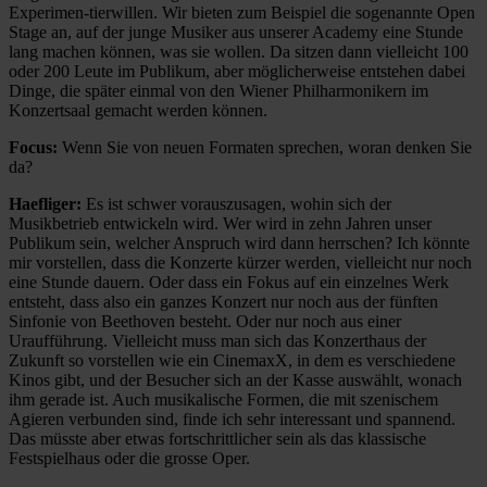
Experimen-tierwillen. Wir bieten zum Beispiel die sogenannte Open
Stage an, auf der junge Musiker aus unserer Academy eine Stunde
lang machen können, was sie wollen. Da sitzen dann vielleicht 100
oder 200 Leute im Publikum, aber möglicherweise entstehen dabei
Dinge, die später einmal von den Wiener Philharmonikern im
Konzertsaal gemacht werden können.
Focus:
Wenn Sie von neuen Formaten sprechen, woran denken Sie
da?
Haefliger:
Es ist schwer vorauszusagen, wohin sich der
Musikbetrieb entwickeln wird. Wer wird in zehn Jahren unser
Publikum sein, welcher Anspruch wird dann herrschen? Ich könnte
mir vorstellen, dass die Konzerte kürzer werden, vielleicht nur noch
eine Stunde dauern. Oder dass ein Fokus auf ein einzelnes Werk
entsteht, dass also ein ganzes Konzert nur noch aus der fünften
Sinfonie von Beethoven besteht. Oder nur noch aus einer
Uraufführung. Vielleicht muss man sich das Konzerthaus der
Zukunft so vorstellen wie ein CinemaxX, in dem es verschiedene
Kinos gibt, und der Besucher sich an der Kasse auswählt, wonach
ihm gerade ist. Auch musikalische Formen, die mit szenischem
Agieren verbunden sind, finde ich sehr interessant und spannend.
Das müsste aber etwas fortschrittlicher sein als das klassische
Festspielhaus oder die grosse Oper.