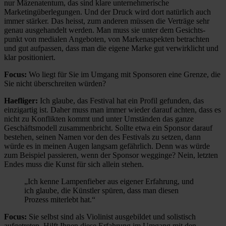
nur Mäzenatentum, das sind klare unternehmerische
Marketingüberlegungen. Und der Druck wird dort natürlich auch
immer stärker. Das heisst, zum anderen müssen die Verträge sehr
genau ausgehandelt werden. Man muss sie unter dem Gesichts-
punkt von medialen Angeboten, von Markenaspekten betrachten
und gut aufpassen, dass man die eigene Marke gut verwirklicht und
klar positioniert.
Focus:
Wo liegt für Sie im Umgang mit Sponsoren eine Grenze, die
Sie nicht überschreiten würden?
Haefliger:
Ich glaube, das Festival hat ein Profil gefunden, das
einzigartig ist. Daher muss man immer wieder darauf achten, dass es
nicht zu Konflikten kommt und unter Umständen das ganze
Geschäftsmodell zusammenbricht. Sollte etwa ein Sponsor darauf
bestehen, seinen Namen vor den des Festivals zu setzen, dann
würde es in meinen Augen langsam gefährlich. Denn was würde
zum Beispiel passieren, wenn der Sponsor wegginge? Nein, letzten
Endes muss die Kunst für sich allein stehen.
„Ich kenne Lampenfieber aus eigener Erfahrung, und
ich glaube, die Künstler spüren, dass man diesen
Prozess miterlebt hat.“
Focus:
Sie selbst sind als Violinist ausgebildet und solistisch
aufgetreten. Hilft Ihnen diese Erfahrung im Umgang mit den