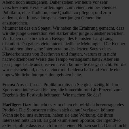
Abend noch auszugehen. Daher stehen wir heute vor sehr
verschiedenen Herausforderungen: zum einen, ein bestehendes
Publikum, eine Tradition, eine Qualität zu pflegen; und zum
anderen, den Innovationsgeist einer jungen Generation
anzusprechen.
Mitunter ist das ein Spagat. Wir haben die Erfahrung gemacht, dass
wir die junge Generation viel stärker über junge Künstler erreichen.
Wir haben das kürzlich am Beispiel des Pianisten Lang Lang
diskutiert. Da gab es viele unterschiedliche Meinungen. Die Kenner
diskutierten über seine Interpretation des letzten Satzes eines
Klavierkonzerts von Beethoven und fragten, warum er in nicht
nachvollziehbarer Weise das Tempo verlangsamt hatte? Aber ein
paar junge Leute aus unserem Team kümmerte das gar nicht. Für die
war entscheidend, dass da einer mit Leidenschaft und Freude eine
ungewöhnliche Interpretation geboten hatte.
Focus:
Ausser für das Publikum müssen Sie gleichzeitig für Ihre
Sponsoren interessant bleiben, die immerhin rund 40 Prozent zum
Ergebnis des Festivals beitragen. Wie machen Sie das?
Haefliger:
Dazu braucht es zum einen ein wirklich hervorragendes
Produkt. Die Sponsoren müssen sich darauf verlassen können:
Wenn sie bei uns auftreten, haben sie eine Wirkung, die ihren
Interessen nützlich ist. Es gibt kaum einen Sponsor, der irgendwo
aktiv ist, ohne dass er auch für sich einen Nutzen sucht. Das ist nicht