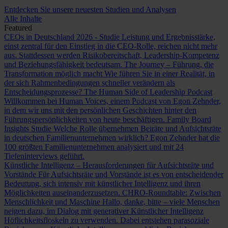
Entdecken Sie unsere neuesten Studien und Analysen
Alle Inhalte
Featured
CEOs in Deutschland 2026 - Studie
Leistung und Ergebnisstärke,
einst zentral für den Einstieg in die CEO-Rolle, reichen nicht mehr
aus. Stattdessen werden Risikobereitschaft, Leadership-Kompetenz
und Beziehungsfähigkeit bedeutsam.
The Journey – Führung, die
Transformation möglich macht
Wie führen Sie in einer Realität, in
der sich Rahmenbedingungen schneller verändern als
Entscheidungsprozesse?
The Human Side of Leadership Podcast
Willkommen bei Human Voices, einem Podcast von Egon Zehnder,
in dem wir uns mit den persönlichen Geschichten hinter den
Führungspersönlichkeiten von heute beschäftigen.
Family Board
Insights Studie
Welche Rolle übernehmen Beiräte und Aufsichtsräte
in deutschen Familienunternehmen wirklich? Egon Zehnder hat die
100 größten Familienunternehmen analysiert und mit 24
Tiefeninterviews geführt.
Künstliche Intelligenz – Herausforderungen für Aufsichtsräte und
Vorstände
Für Aufsichtsräte und Vorstände ist es von entscheidender
Bedeutung, sich intensiv mit künstlicher Intelligenz und ihren
Möglichkeiten auseinanderzusetzen.
CHRO-Roundtable: Zwischen
Menschlichkeit und Maschine
Hallo, danke, bitte – viele Menschen
neigen dazu, im Dialog mit generativer Künstlicher Intelligenz
Höflichkeitsfloskeln zu verwenden. Dabei entstehen parasoziale