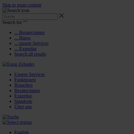
Skip to main content
Search for “
”
... Berater:innen
... Büros
... unsere Services
... Expertise
Search all results
Unsere Services
Funktionen
Branchen
Berater:innen
Expertise
Standorte
Über uns
English