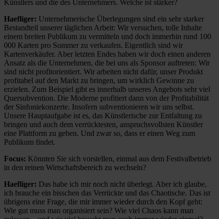
Künstlers und die des Unternehmers. Welche ist stärker?
Haefliger:
Unternehmerische Überlegungen sind ein sehr starker
Bestandteil unserer täglichen Arbeit: Wir versuchen, tolle Inhalte
einem breiten Publikum zu vermitteln und doch immerhin rund 100
000 Karten pro Sommer zu verkaufen. Eigentlich sind wir
Kartenverkäufer. Aber letzten Endes haben wir doch einen anderen
Ansatz als die Unternehmen, die bei uns als Sponsor auftreten: Wir
sind nicht profitorientiert. Wir arbeiten nicht dafür, unser Produkt
profitabel auf den Markt zu bringen, um wirklich Gewinne zu
erzielen. Zum Beispiel gibt es innerhalb unseres Angebots sehr viel
Quersubvention. Die Moderne profitiert dann von der Profitabilität
der Sinfoniekonzerte. Insofern subventionieren wir uns selbst.
Unsere Hauptaufgabe ist es, das Künstlerische zur Entfaltung zu
bringen und auch dem verrücktesten, anspruchsvollsten Künstler
eine Plattform zu geben. Und zwar so, dass er einen Weg zum
Publikum findet.
Focus:
Könnten Sie sich vorstellen, einmal aus dem Festivalbetrieb
in den reinen Wirtschaftsbereich zu wechseln?
Haefliger:
Das habe ich mir noch nicht überlegt. Aber ich glaube,
ich brauche ein bisschen das Verrückte und das Chaotische. Das ist
übrigens eine Frage, die mir immer wieder durch den Kopf geht:
Wie gut muss man organisiert sein? Wie viel Chaos kann man