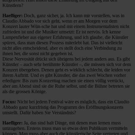
Künstlern?
Haefliger:
Doch, ganz sicher, ja. Ich kann mir vorstellen, was in
Claudio Abbado vor sich geht, wenn er am Morgen vor dem
Konzert lauter Wün-sche hat und mit einem Instrumentalisten nicht
zufrieden ist und die Musiker umsetzt: Er ist nervös. Ich kenne
Lampenfieber aus eigener Erfahrung, und ich glaube, die Künstler
spüren, dass man diesen Prozess miterlebt hat. Das ist vielleicht
nicht alles entscheidend, aber es stellt doch eine Verbindung zu
ihnen her, die sonst nicht gegeben ist.
Diese Nervosität drückt sich übrigens bei jedem anders aus. Es gibt
Künstler – auch sehr berühmte Künstler –, die müssen sich vor dem
Konzert übergeben. Denen geht es wirklich schlecht, die leiden vor
ihrem Auftritt. Und es gibt Künstler, die das zwei Wochen vorher
erledigen: Bis zum Konzerttag machen sie einen völlig verrückt,
aber am Abend sind sie die Ruhe selbst, und die Bühne betreten sie
als die grossen Könige.
Focus:
Nicht bei jedem Festival wäre es möglich, dass ein Claudio
Abbado ganz kurzfristig das Programm des Eröffnungskonzerts
umstellt. Dafür haben Sie Verständnis?
Haefliger:
Ja, das sind halt Dinge, mit denen man lernen muss
umzugehen. Erstens muss man so etwas dem Publikum vermitteln
können. Man muss aber auch die künstlerische Seite vertreten und