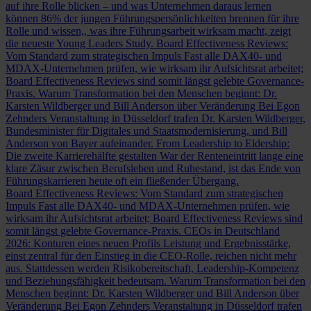
auf ihre Rolle blicken – und was Unternehmen daraus lernen
können
86% der jungen Führungspersönlichkeiten brennen für ihre
Rolle und wissen,, was ihre Führungsarbeit wirksam macht, zeigt
die neueste Young Leaders Study.
Board Effectiveness Reviews:
Vom Standard zum strategischen Impuls
Fast alle DAX40- und
MDAX-Unternehmen prüfen, wie wirksam ihr Aufsichtsrat arbeitet;
Board Effectiveness Reviews sind somit längst gelebte Governance-
Praxis.
Warum Transformation bei den Menschen beginnt: Dr.
Karsten Wildberger und Bill Anderson über Veränderung
Bei Egon
Zehnders Veranstaltung in Düsseldorf trafen Dr. Karsten Wildberger,
Bundesminister für Digitales und Staatsmodernisierung, und Bill
Anderson von Bayer aufeinander.
From Leadership to Eldership:
Die zweite Karrierehälfte gestalten
War der Renteneintritt lange eine
klare Zäsur zwischen Berufsleben und Ruhestand, ist das Ende von
Führungskarrieren heute oft ein fließender Übergang.
Board Effectiveness Reviews: Vom Standard zum strategischen
Impuls
Fast alle DAX40- und MDAX-Unternehmen prüfen, wie
wirksam ihr Aufsichtsrat arbeitet; Board Effectiveness Reviews sind
somit längst gelebte Governance-Praxis.
CEOs in Deutschland
2026: Konturen eines neuen Profils
Leistung und Ergebnisstärke,
einst zentral für den Einstieg in die CEO-Rolle, reichen nicht mehr
aus. Stattdessen werden Risikobereitschaft, Leadership-Kompetenz
und Beziehungsfähigkeit bedeutsam.
Warum Transformation bei den
Menschen beginnt: Dr. Karsten Wildberger und Bill Anderson über
Veränderung
Bei Egon Zehnders Veranstaltung in Düsseldorf trafen