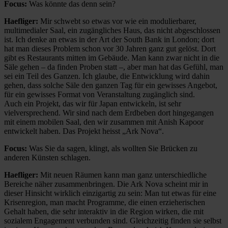
Focus:
Was könnte das denn sein?
Haefliger:
Mir schwebt so etwas vor wie ein modulierbarer,
multimedialer Saal, ein zugängliches Haus, das nicht abgeschlossen
ist. Ich denke an etwas in der Art der South Bank in London; dort
hat man dieses Problem schon vor 30 Jahren ganz gut gelöst. Dort
gibt es Restaurants mitten im Gebäude. Man kann zwar nicht in die
Säle gehen – da finden Proben statt –, aber man hat das Gefühl, man
sei ein Teil des Ganzen. Ich glaube, die Entwicklung wird dahin
gehen, dass solche Säle den ganzen Tag für ein gewisses Angebot,
für ein gewisses Format von Veranstaltung zugänglich sind.
Auch ein Projekt, das wir für Japan entwickeln, ist sehr
vielversprechend. Wir sind nach dem Erdbeben dort hingegangen
mit einem mobilen Saal, den wir zusammen mit Anish Kapoor
entwickelt haben. Das Projekt heisst „Ark Nova“.
Focus:
Was Sie da sagen, klingt, als wollten Sie Brücken zu
anderen Künsten schlagen.
Haefliger:
Mit neuen Räumen kann man ganz unterschiedliche
Bereiche näher zusammenbringen. Die Ark Nova scheint mir in
dieser Hinsicht wirklich einzigartig zu sein: Man tut etwas für eine
Krisenregion, man macht Programme, die einen erzieherischen
Gehalt haben, die sehr interaktiv in die Region wirken, die mit
sozialem Engagement verbunden sind. Gleichzeitig finden sie selbst