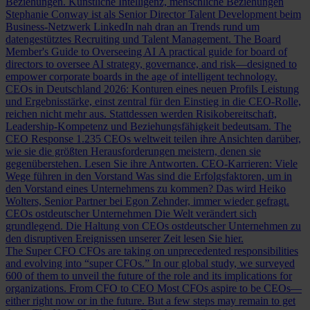
Beziehungen.
Künstliche Intelligenz, menschliche Beziehungen
Stephanie Conway ist als Senior Director Talent Development beim
Business-Netzwerk LinkedIn nah dran an Trends rund um
datengestütztes Recruiting und Talent Management.
The Board
Member's Guide to Overseeing AI
A practical guide for board of
directors to oversee AI strategy, governance, and risk—designed to
empower corporate boards in the age of intelligent technology.
CEOs in Deutschland 2026: Konturen eines neuen Profils
Leistung
und Ergebnisstärke, einst zentral für den Einstieg in die CEO-Rolle,
reichen nicht mehr aus. Stattdessen werden Risikobereitschaft,
Leadership-Kompetenz und Beziehungsfähigkeit bedeutsam.
The
CEO Response
1.235 CEOs weltweit teilen ihre Ansichten darüber,
wie sie die größten Herausforderungen meistern, denen sie
gegenüberstehen. Lesen Sie ihre Antworten.
CEO-Karrieren: Viele
Wege führen in den Vorstand
Was sind die Erfolgsfaktoren, um in
den Vorstand eines Unternehmens zu kommen? Das wird Heiko
Wolters, Senior Partner bei Egon Zehnder, immer wieder gefragt.
CEOs ostdeutscher Unternehmen
Die Welt verändert sich
grundlegend. Die Haltung von CEOs ostdeutscher Unternehmen zu
den disruptiven Ereignissen unserer Zeit lesen Sie hier.
The Super CFO
CFOs are taking on unprecedented responsibilities
and evolving into “super CFOs.” In our global study, we surveyed
600 of them to unveil the future of the role and its implications for
organizations.
From CFO to CEO
Most CFOs aspire to be CEOs—
either right now or in the future. But a few steps may remain to get