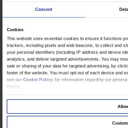
in Luzern und Zürich.
www.lucernefestival.ch
Consent
Deta
FOTOS: MICHAEL HUDLER
Teilen
Cookies
Share on LinkedIn
Share via Email
Download the PDF
This website uses essential cookies to ensure it functions prope
Verfasst von
trackers, including pixels and web beacons, to collect and sha
your personal identifiers (including IP address and device id
analytics, and deliver targeted advertisements. You may modi
©
Copyright
2026 Egon Zehnder.
sale or sharing of your data for targeted advertising, by clic
All rights reserved.
footer of the website. You must opt-out of each device and e
Berater:innen
see our
Cookie Policy
; for information regarding our genera
Standorte
Policy
.
Karriere
Join Us
Über uns
Allow
Unsere Services
Funktionen
Branchen
Custom
Expertise