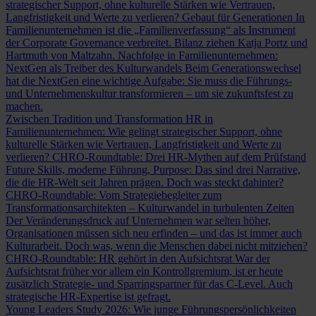
strategischer Support, ohne kulturelle Stärken wie Vertrauen,
Langfristigkeit und Werte zu verlieren?
Gebaut für Generationen
In
Familienunternehmen ist die „Familienverfassung“ als Instrument
der Corporate Governance verbreitet. Bilanz ziehen Katja Portz und
Hartmuth von Maltzahn.
Nachfolge in Familienunternehmen:
NextGen als Treiber des Kulturwandels
Beim Generationswechsel
hat die NextGen eine wichtige Aufgabe: Sie muss die Führungs-
und Unternehmenskultur transformieren – um sie zukunftsfest zu
machen.
Zwischen Tradition und Transformation
HR in
Familienunternehmen: Wie gelingt strategischer Support, ohne
kulturelle Stärken wie Vertrauen, Langfristigkeit und Werte zu
verlieren?
CHRO-Roundtable: Drei HR-Mythen auf dem Prüfstand
Future Skills, moderne Führung, Purpose: Das sind drei Narrative,
die die HR-Welt seit Jahren prägen. Doch was steckt dahinter?
CHRO-Roundtable: Vom Strategiebegleiter zum
Transformationsarchitekten – Kulturwandel in turbulenten Zeiten
Der Veränderungsdruck auf Unternehmen war selten höher,
Organisationen müssen sich neu erfinden – und das ist immer auch
Kulturarbeit. Doch was, wenn die Menschen dabei nicht mitziehen?
CHRO-Roundtable: HR gehört in den Aufsichtsrat
War der
Aufsichtsrat früher vor allem ein Kontrollgremium, ist er heute
zusätzlich Strategie- und Sparringspartner für das C-Level. Auch
strategische HR-Expertise ist gefragt.
Young Leaders Study 2026: Wie junge Führungspersönlichkeiten