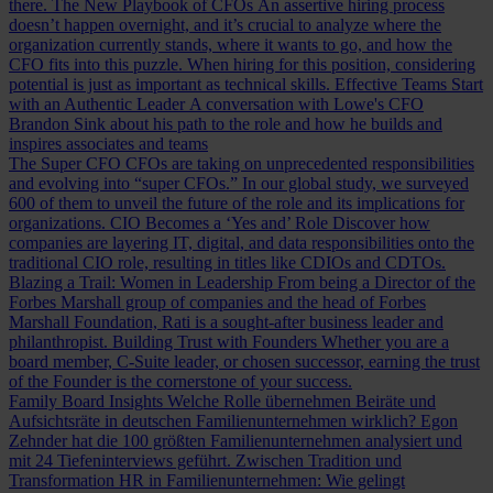
there.
The New Playbook of CFOs
An assertive hiring process
doesn’t happen overnight, and it’s crucial to analyze where the
organization currently stands, where it wants to go, and how the
CFO fits into this puzzle. When hiring for this position, considering
potential is just as important as technical skills.
Effective Teams Start
with an Authentic Leader
A conversation with Lowe's CFO
Brandon Sink about his path to the role and how he builds and
inspires associates and teams
The Super CFO
CFOs are taking on unprecedented responsibilities
and evolving into “super CFOs.” In our global study, we surveyed
600 of them to unveil the future of the role and its implications for
organizations.
CIO Becomes a ‘Yes and’ Role
Discover how
companies are layering IT, digital, and data responsibilities onto the
traditional CIO role, resulting in titles like CDIOs and CDTOs.
Blazing a Trail: Women in Leadership
From being a Director of the
Forbes Marshall group of companies and the head of Forbes
Marshall Foundation, Rati is a sought-after business leader and
philanthropist.
Building Trust with Founders
Whether you are a
board member, C-Suite leader, or chosen successor, earning the trust
of the Founder is the cornerstone of your success.
Family Board Insights
Welche Rolle übernehmen Beiräte und
Aufsichtsräte in deutschen Familienunternehmen wirklich? Egon
Zehnder hat die 100 größten Familienunternehmen analysiert und
mit 24 Tiefeninterviews geführt.
Zwischen Tradition und
Transformation
HR in Familienunternehmen: Wie gelingt