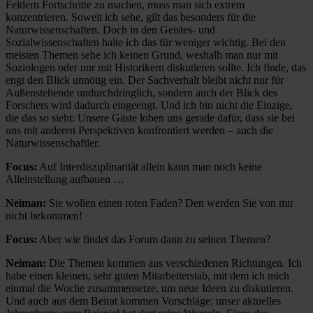
Feldern Fortschritte zu machen, muss man sich extrem
konzentrieren. Soweit ich sehe, gilt das besonders für die
Naturwissenschaften. Doch in den Geistes- und
Sozialwissenschaften halte ich das für weniger wichtig. Bei den
meisten Themen sehe ich keinen Grund, weshalb man nur mit
Soziologen oder nur mit Historikern diskutieren sollte. Ich finde, das
engt den Blick unnötig ein. Der Sachverhalt bleibt nicht nur für
Außenstehende undurchdringlich, sondern auch der Blick des
Forschers wird dadurch eingeengt. Und ich bin nicht die Einzige,
die das so sieht: Unsere Gäste loben uns gerade dafür, dass sie bei
uns mit anderen Perspektiven konfrontiert werden – auch die
Naturwissenschaftler.
Focus:
Auf Interdisziplinarität allein kann man noch keine
Alleinstellung aufbauen …
Neiman:
Sie wollen einen roten Faden? Den werden Sie von mir
nicht bekommen!
Focus:
Aber wie findet das Forum dann zu seinen Themen?
Neiman:
Die Themen kommen aus verschiedenen Richtungen. Ich
habe einen kleinen, sehr guten Mitarbeiterstab, mit dem ich mich
einmal die Woche zusammensetze, um neue Ideen zu diskutieren.
Und auch aus dem Beirat kommen Vorschläge; unser aktuelles