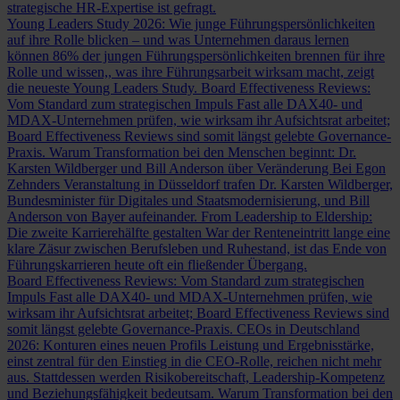
strategische HR-Expertise ist gefragt.
Young Leaders Study 2026: Wie junge Führungspersönlichkeiten
auf ihre Rolle blicken – und was Unternehmen daraus lernen
können
86% der jungen Führungspersönlichkeiten brennen für ihre
Rolle und wissen,, was ihre Führungsarbeit wirksam macht, zeigt
die neueste Young Leaders Study.
Board Effectiveness Reviews:
Vom Standard zum strategischen Impuls
Fast alle DAX40- und
MDAX-Unternehmen prüfen, wie wirksam ihr Aufsichtsrat arbeitet;
Board Effectiveness Reviews sind somit längst gelebte Governance-
Praxis.
Warum Transformation bei den Menschen beginnt: Dr.
Karsten Wildberger und Bill Anderson über Veränderung
Bei Egon
Zehnders Veranstaltung in Düsseldorf trafen Dr. Karsten Wildberger,
Bundesminister für Digitales und Staatsmodernisierung, und Bill
Anderson von Bayer aufeinander.
From Leadership to Eldership:
Die zweite Karrierehälfte gestalten
War der Renteneintritt lange eine
klare Zäsur zwischen Berufsleben und Ruhestand, ist das Ende von
Führungskarrieren heute oft ein fließender Übergang.
Board Effectiveness Reviews: Vom Standard zum strategischen
Impuls
Fast alle DAX40- und MDAX-Unternehmen prüfen, wie
wirksam ihr Aufsichtsrat arbeitet; Board Effectiveness Reviews sind
somit längst gelebte Governance-Praxis.
CEOs in Deutschland
2026: Konturen eines neuen Profils
Leistung und Ergebnisstärke,
einst zentral für den Einstieg in die CEO-Rolle, reichen nicht mehr
aus. Stattdessen werden Risikobereitschaft, Leadership-Kompetenz
und Beziehungsfähigkeit bedeutsam.
Warum Transformation bei den