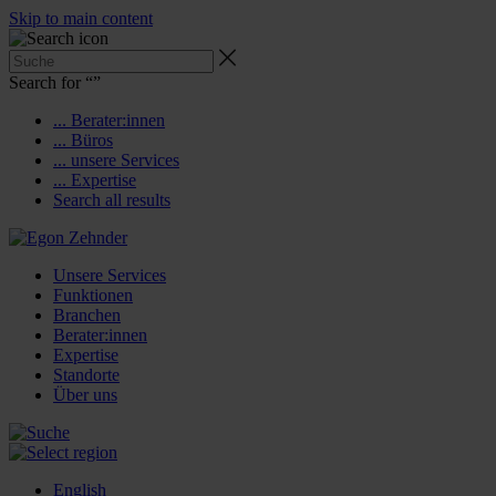
Skip to main content
Search for “
”
... Berater:innen
... Büros
... unsere Services
... Expertise
Search all results
Unsere Services
Funktionen
Branchen
Berater:innen
Expertise
Standorte
Über uns
English