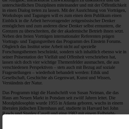
unterschiedlichen Disziplinen miteinander und mit der Öffentlichkeit
in einen Dialog treten zu lassen. Mit der Ausrichtung von Vorträgen,
Workshops und Tagungen will es zum einen dem Publikum einen
Einblick in die Arbeit hervorragender zeitgenössischer Denker
ermöglichen und zum anderen diese Denker selbst ermuntern, die
Grenzen zu überschreiten, die der akademische Betrieb ihnen setzt.
Neben den freien Vorträgen internationaler Referenten prägen
Vortrags- und Tagungsreihen das Programm des Einstein Forums.
Obgleich das Institut seine Arbeit nicht auf spezielle
Forschungsthemen beschränkt, sondern sich inhaltlich ebenso wie in
seiner Präsentation der Vielfalt und Offenheit verschrieben hat,
lassen sich doch vier wichtige Themenfelder ausmachen, die aus
verschiedenen Perspektiven – stets auch mit Bezug auf soziale
Fragestellungen – wiederholt behandelt werden: Ethik und
Gesellschaft, Geschichte als Gegenwart, Kunst und Wissen,
Verständnis der Natur.
Das Programm trägt die Handschrift von Susan Neiman, die das
Haus am Neuen Markt in Potsdam seit zwölf Jahren leitet. Die
Moralphilosophin wurde 1955 in Atlanta geboren, wuchs in einem
liberalen jüdischen Elternhaus auf, studierte in Harvard bei John
Rawls und Stanley Cavell und ging 1982 mit einem Fulbright-
Stipendium an die FU Berlin. Dort befasste sie sich mit der
Philosophie der deutschen Aufklärung. 1986 wurde sie an Harvard
mit einer Arbeit über „Die Einheit der Vernunft bei Kant“