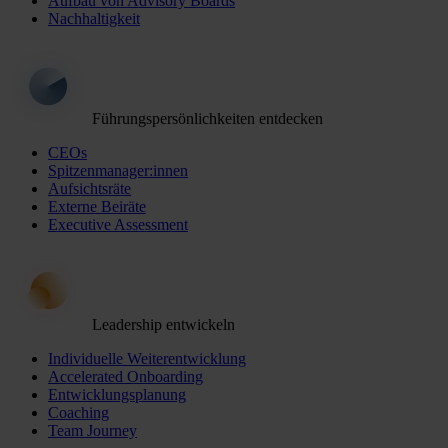
Aufbau von Advisory Boards
Nachhaltigkeit
Führungspersönlichkeiten entdecken
CEOs
Spitzenmanager:innen
Aufsichtsräte
Externe Beiräte
Executive Assessment
Leadership entwickeln
Individuelle Weiterentwicklung
Accelerated Onboarding
Entwicklungsplanung
Coaching
Team Journey