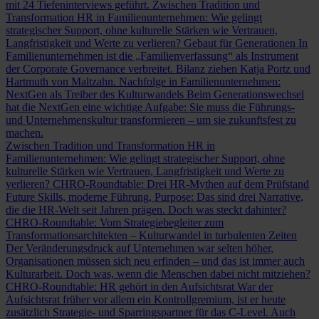
mit 24 Tiefeninterviews geführt.
Zwischen Tradition und
Transformation
HR in Familienunternehmen: Wie gelingt
strategischer Support, ohne kulturelle Stärken wie Vertrauen,
Langfristigkeit und Werte zu verlieren?
Gebaut für Generationen
In
Familienunternehmen ist die „Familienverfassung“ als Instrument
der Corporate Governance verbreitet. Bilanz ziehen Katja Portz und
Hartmuth von Maltzahn.
Nachfolge in Familienunternehmen:
NextGen als Treiber des Kulturwandels
Beim Generationswechsel
hat die NextGen eine wichtige Aufgabe: Sie muss die Führungs-
und Unternehmenskultur transformieren – um sie zukunftsfest zu
machen.
Zwischen Tradition und Transformation
HR in
Familienunternehmen: Wie gelingt strategischer Support, ohne
kulturelle Stärken wie Vertrauen, Langfristigkeit und Werte zu
verlieren?
CHRO-Roundtable: Drei HR-Mythen auf dem Prüfstand
Future Skills, moderne Führung, Purpose: Das sind drei Narrative,
die die HR-Welt seit Jahren prägen. Doch was steckt dahinter?
CHRO-Roundtable: Vom Strategiebegleiter zum
Transformationsarchitekten – Kulturwandel in turbulenten Zeiten
Der Veränderungsdruck auf Unternehmen war selten höher,
Organisationen müssen sich neu erfinden – und das ist immer auch
Kulturarbeit. Doch was, wenn die Menschen dabei nicht mitziehen?
CHRO-Roundtable: HR gehört in den Aufsichtsrat
War der
Aufsichtsrat früher vor allem ein Kontrollgremium, ist er heute
zusätzlich Strategie- und Sparringspartner für das C-Level. Auch