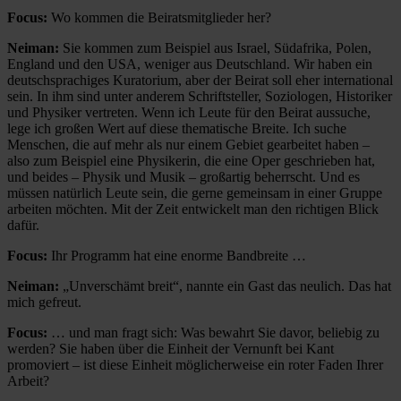
Focus:
Wo kommen die Beiratsmitglieder her?
Neiman:
Sie kommen zum Beispiel aus Israel, Südafrika, Polen,
England und den USA, weniger aus Deutschland. Wir haben ein
deutschsprachiges Kuratorium, aber der Beirat soll eher international
sein. In ihm sind unter anderem Schriftsteller, Soziologen, Historiker
und Physiker vertreten. Wenn ich Leute für den Beirat aussuche,
lege ich großen Wert auf diese thematische Breite. Ich suche
Menschen, die auf mehr als nur einem Gebiet gearbeitet haben –
also zum Beispiel eine Physikerin, die eine Oper geschrieben hat,
und beides – Physik und Musik – großartig beherrscht. Und es
müssen natürlich Leute sein, die gerne gemeinsam in einer Gruppe
arbeiten möchten. Mit der Zeit entwickelt man den richtigen Blick
dafür.
Focus:
Ihr Programm hat eine enorme Bandbreite …
Neiman:
„Unverschämt breit“, nannte ein Gast das neulich. Das hat
mich gefreut.
Focus:
… und man fragt sich: Was bewahrt Sie davor, beliebig zu
werden? Sie haben über die Einheit der Vernunft bei Kant
promoviert – ist diese Einheit möglicherweise ein roter Faden Ihrer
Arbeit?