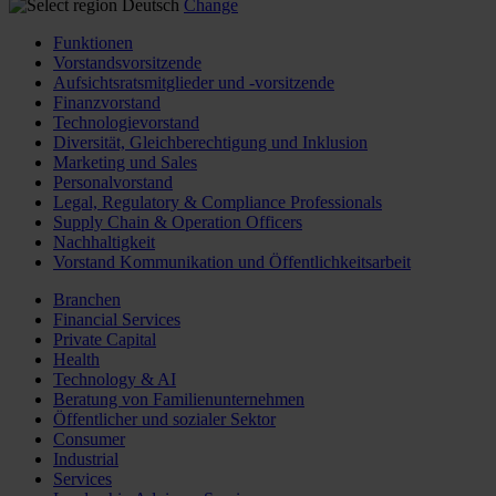
Deutsch
Change
Funktionen
Vorstandsvorsitzende
Aufsichtsratsmitglieder und -vorsitzende
Finanzvorstand
Technologievorstand
Diversität, Gleichberechtigung und Inklusion
Marketing und Sales
Personalvorstand
Legal, Regulatory & Compliance Professionals
Supply Chain & Operation Officers
Nachhaltigkeit
Vorstand Kommunikation und Öffentlichkeitsarbeit
Branchen
Financial Services
Private Capital
Health
Technology & AI
Beratung von Familienunternehmen
Öffentlicher und sozialer Sektor
Consumer
Industrial
Services