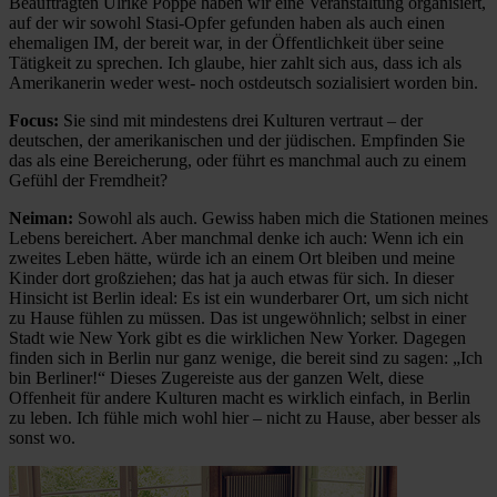
Beauftragten Ulrike Poppe haben wir eine Veranstaltung organisiert,
auf der wir sowohl Stasi-Opfer gefunden haben als auch einen
ehemaligen IM, der bereit war, in der Öffentlichkeit über seine
Tätigkeit zu sprechen. Ich glaube, hier zahlt sich aus, dass ich als
Amerikanerin weder west- noch ostdeutsch sozialisiert worden bin.
Focus:
Sie sind mit mindestens drei Kulturen vertraut – der
deutschen, der amerikanischen und der jüdischen. Empfinden Sie
das als eine Bereicherung, oder führt es manchmal auch zu einem
Gefühl der Fremdheit?
Neiman:
Sowohl als auch. Gewiss haben mich die Stationen meines
Lebens bereichert. Aber manchmal denke ich auch: Wenn ich ein
zweites Leben hätte, würde ich an einem Ort bleiben und meine
Kinder dort großziehen; das hat ja auch etwas für sich. In dieser
Hinsicht ist Berlin ideal: Es ist ein wunderbarer Ort, um sich nicht
zu Hause fühlen zu müssen. Das ist ungewöhnlich; selbst in einer
Stadt wie New York gibt es die wirklichen New Yorker. Dagegen
finden sich in Berlin nur ganz wenige, die bereit sind zu sagen: „Ich
bin Berliner!“ Dieses Zugereiste aus der ganzen Welt, diese
Offenheit für andere Kulturen macht es wirklich einfach, in Berlin
zu leben. Ich fühle mich wohl hier – nicht zu Hause, aber besser als
sonst wo.