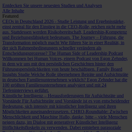
Entdecken Sie unsere neuesten Studien und Analysen
Alle Inhalte
Featured
CEOs in Deutschland 2026 - Studie
Leistung und Ergebnisstärke,
einst zentral für den Einstieg in die CEO-Rolle, reichen nicht mehr
aus. Stattdessen werden Risikobereitschaft, Leadership-Kompetenz
und Beziehungsfähigkeit bedeutsam.
The Journey – Führung, die
Transformation möglich macht
Wie führen Sie in einer Realität, in
der sich Rahmenbedingungen schneller verändern als
Entscheidungsprozesse?
The Human Side of Leadership Podcast
Willkommen bei Human Voices, einem Podcast von Egon Zehnder,
in dem wir uns mit den persönlichen Geschichten hinter den
Führungspersönlichkeiten von heute beschäftigen.
Family Board
Insights Studie
Welche Rolle übernehmen Beiräte und Aufsichtsräte
in deutschen Familienunternehmen wirklich? Egon Zehnder hat die
100 größten Familienunternehmen analysiert und mit 24
Tiefeninterviews geführt.
Künstliche Intelligenz – Herausforderungen für Aufsichtsräte und
Vorstände
Für Aufsichtsräte und Vorstände ist es von entscheidender
Bedeutung, sich intensiv mit künstlicher Intelligenz und ihren
Möglichkeiten auseinanderzusetzen.
CHRO-Roundtable: Zwischen
Menschlichkeit und Maschine
Hallo, danke, bitte – viele Menschen
neigen dazu, im Dialog mit generativer Künstlicher Intelligenz
Höflichkeitsfloskeln zu verwenden. Dabei entstehen parasoziale