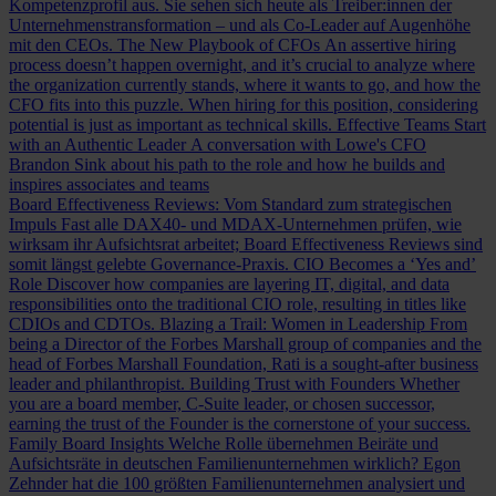
Kompetenzprofil aus. Sie sehen sich heute als Treiber:innen der
Unternehmenstransformation – und als Co-Leader auf Augenhöhe
mit den CEOs.
The New Playbook of CFOs
An assertive hiring
process doesn’t happen overnight, and it’s crucial to analyze where
the organization currently stands, where it wants to go, and how the
CFO fits into this puzzle. When hiring for this position, considering
potential is just as important as technical skills.
Effective Teams Start
with an Authentic Leader
A conversation with Lowe's CFO
Brandon Sink about his path to the role and how he builds and
inspires associates and teams
Board Effectiveness Reviews: Vom Standard zum strategischen
Impuls
Fast alle DAX40- und MDAX-Unternehmen prüfen, wie
wirksam ihr Aufsichtsrat arbeitet; Board Effectiveness Reviews sind
somit längst gelebte Governance-Praxis.
CIO Becomes a ‘Yes and’
Role
Discover how companies are layering IT, digital, and data
responsibilities onto the traditional CIO role, resulting in titles like
CDIOs and CDTOs.
Blazing a Trail: Women in Leadership
From
being a Director of the Forbes Marshall group of companies and the
head of Forbes Marshall Foundation, Rati is a sought-after business
leader and philanthropist.
Building Trust with Founders
Whether
you are a board member, C-Suite leader, or chosen successor,
earning the trust of the Founder is the cornerstone of your success.
Family Board Insights
Welche Rolle übernehmen Beiräte und
Aufsichtsräte in deutschen Familienunternehmen wirklich? Egon
Zehnder hat die 100 größten Familienunternehmen analysiert und