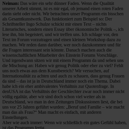
Neiman:
Das wäre ein sehr dünner Faden. Wenn die Qualität
unserer Arbeit stimmt, ist es mir egal, ob jemand einen roten Faden
darin sieht oder nicht. Wir betrachten unser Programm ein bisschen
als Gesamtkunstwerk. Das funktioniert zum Beispiel so: Der
Schriftsteller Ingo Schulze schickt mir einen Text – nichts
Literarisches, sondern einen Essay über ökonomische Politik –, ich
lese ihn, bin begeistert, und wir treffen uns. Ich schlage vor, den
Text im Forum vorzutragen und einen kleinen Workshop dazu zu
machen. Wir reden dann darüber, wer noch dazukommen und für
die Fragen interessant sein könnte. Danach machen auch die
wissenschaftlichen Mitarbeiter des Einstein Forums Vorschläge.
Und irgendwann sitzen wir mit einem Programm da und sehen uns
die Mischung an: Haben wir genug Politik oder eher zu viel? Fehlt
uns noch etwas aus dem Kunstbereich? Wir versuchen, auf
Internationalität zu achten und auch zu schauen, dass genug Frauen
da sind – das ist ja in Deutschland immer noch ein Thema. Dabei
habe ich ein eher ambivalentes Verhältnis zur Quotenfrage. In
denUSA ist das Verhältnis der Geschlechter zwar noch immer nicht
völlig egalitär, aber wir sind doch schon viel weiter als in
Deutschland, wo man in den Zeitungen Diskussionen liest, die bei
uns vor 25 Jahren geführt wurden: „Beruf und Familie – wie macht
man das als Frau?“ Man macht es einfach, mit anderen
Einstellungen.
Aber wie auch immer: Wenn wir schließlich ein gutes Gefühl haben,
ist das Programm fertig.