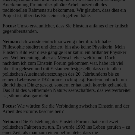
Anerkennung für interdisziplinäre Arbeit außerhalb des
traditionellen Rahmens zu bekommen. Wir glauben, dass dies ein
Projekt ist, über das Einstein sich gefreut hätte.
Focus:
Umso erstaunlicher, dass Sie Einstein anfangs eher kritisch
gegenüberstanden.
Neiman:
Ich wusste einfach zu wenig über ihn. Ich habe
Philosophie studiert und doziert, bin also keine Physikerin. Mein
Einstein-Bild war diese gängige Karikatur: ein brillanter Physiker
von Weltbedeutung, aber als Mensch eher weltfremd. Doch
nachdem ich zum Einstein Forum gekommen war, habe ich viel
über ihn gelesen und mit Erstaunen festgestellt, dass er in allen
politischen Auseinandersetzungen des 20. Jahrhunderts bis zu
seinem Lebensende 1955 immer richtig lag! Einstein hat nicht nur
die richtigen Dinge gesagt, sondern er hat auch korrekt gehandelt.
Das Bild des weltfremden Naturwissenschaftlers, das weitverbreitet
ist, stimmt also gar nicht.
Focus:
Wie würden Sie die Verbindung zwischen Einstein und der
Arbeit des Forums beschreiben?
Neiman:
Die Entstehung des Einstein Forums hatte mit zwei
politischen Faktoren zu tun. Es wurde 1993 ins Leben gerufen – zu
einer Zeit, als man zum einen befürchtete, dass die