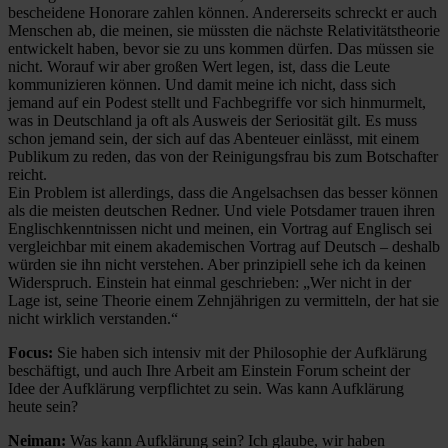
bescheidene Honorare zahlen können. Andererseits schreckt er auch
Menschen ab, die meinen, sie müssten die nächste Relativitätstheorie
entwickelt haben, bevor sie zu uns kommen dürfen. Das müssen sie
nicht. Worauf wir aber großen Wert legen, ist, dass die Leute
kommunizieren können. Und damit meine ich nicht, dass sich
jemand auf ein Podest stellt und Fachbegriffe vor sich hinmurmelt,
was in Deutschland ja oft als Ausweis der Seriosität gilt. Es muss
schon jemand sein, der sich auf das Abenteuer einlässt, mit einem
Publikum zu reden, das von der Reinigungsfrau bis zum Botschafter
reicht.
Ein Problem ist allerdings, dass die Angelsachsen das besser können
als die meisten deutschen Redner. Und viele Potsdamer trauen ihren
Englischkenntnissen nicht und meinen, ein Vortrag auf Englisch sei
vergleichbar mit einem akademischen Vortrag auf Deutsch – deshalb
würden sie ihn nicht verstehen. Aber prinzipiell sehe ich da keinen
Widerspruch. Einstein hat einmal geschrieben: „Wer nicht in der
Lage ist, seine Theorie einem Zehnjährigen zu vermitteln, der hat sie
nicht wirklich verstanden.“
Focus:
Sie haben sich intensiv mit der Philosophie der Aufklärung
beschäftigt, und auch Ihre Arbeit am Einstein Forum scheint der
Idee der Aufklärung verpflichtet zu sein. Was kann Aufklärung
heute sein?
Neiman:
Was kann Aufklärung sein? Ich glaube, wir haben