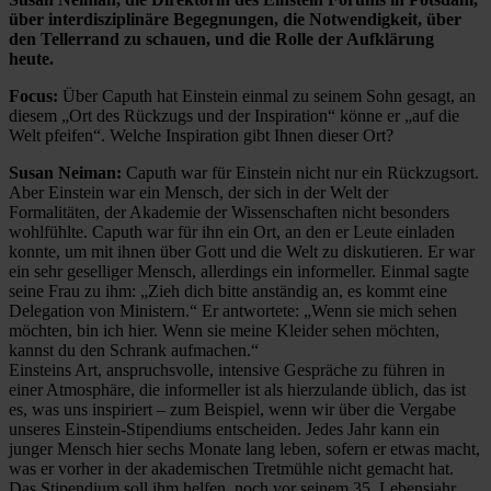
über interdisziplinäre Begegnungen, die Notwendigkeit, über
den Tellerrand zu schauen, und die Rolle der Aufklärung
heute.
Focus:
Über Caputh hat Einstein einmal zu seinem Sohn gesagt, an
diesem „Ort des Rückzugs und der Inspiration“ könne er „auf die
Welt pfeifen“. Welche Inspiration gibt Ihnen dieser Ort?
Susan Neiman:
Caputh war für Einstein nicht nur ein Rückzugsort.
Aber Einstein war ein Mensch, der sich in der Welt der
Formalitäten, der Akademie der Wissenschaften nicht besonders
wohlfühlte. Caputh war für ihn ein Ort, an den er Leute einladen
konnte, um mit ihnen über Gott und die Welt zu diskutieren. Er war
ein sehr geselliger Mensch, allerdings ein informeller. Einmal sagte
seine Frau zu ihm: „Zieh dich bitte anständig an, es kommt eine
Delegation von Ministern.“ Er antwortete: „Wenn sie mich sehen
möchten, bin ich hier. Wenn sie meine Kleider sehen möchten,
kannst du den Schrank aufmachen.“
Einsteins Art, anspruchsvolle, intensive Gespräche zu führen in
einer Atmosphäre, die informeller ist als hierzulande üblich, das ist
es, was uns inspiriert – zum Beispiel, wenn wir über die Vergabe
unseres Einstein-Stipendiums entscheiden. Jedes Jahr kann ein
junger Mensch hier sechs Monate lang leben, sofern er etwas macht,
was er vorher in der akademischen Tretmühle nicht gemacht hat.
Das Stipendium soll ihm helfen, noch vor seinem 35. Lebensjahr