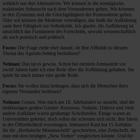
wirklich nur drei Alternativen: Wir können in die nostalgische,
reaktionäre Sehnsucht nach dem Vormodernen gehen. Wir könnten
in den Zynismus und die Gleichgültigkeit der Postmoderne gehen.
Oder wir können die Moderne verteidigen, das heißt die Aufklärung
samt ihrer Fähigkeit zur Selbstkritik. Ich glaube, die Aufklärung ist
tatsächlich das Fundament des Fortschritts, sowohl wissenschaftlich
als auch praktisch und politisch.
Focus:
Die Frage zielte eher darauf, ob Ihre Affinität zu diesem
Thema das Agenda-Setting beeinflusst?
Neiman:
Das tut es gewiss. Schon bei meinem Amtsantritt vor
zwölf Jahren habe ich eine Rede über die Aufklärung gehalten. Sie
spielt für mich immer eine große Rolle.
Focus:
Sie wollen dazu beitragen, dass sich die Menschen ihres
eigenen Verstandes bedienen?
Neiman:
Genau. Was mich am 18. Jahrhundert so anzieht, sind die
erstklassigen großen Geister: Rousseau, Voltaire, Diderot und viele
andere Aufklärer waren großartige Schriftsteller. Einige waren an
Universitäten gekettet, doch selbst die scheuten sich nicht, ihre Ideen
in der Öffentlichkeit vorzutragen. Immanuel Kant hat 15 Aufsätze
für die „Berlinische Monatsschrift“ geschrieben, eine Zeitschrift, die
man mit dem heutigen „New Yorker“ vergleichen könnte. Und für