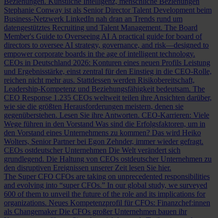
Beziehungen.
Künstliche Intelligenz, menschliche Beziehungen
Stephanie Conway ist als Senior Director Talent Development beim
Business-Netzwerk LinkedIn nah dran an Trends rund um
datengestütztes Recruiting und Talent Management.
The Board
Member's Guide to Overseeing AI
A practical guide for board of
directors to oversee AI strategy, governance, and risk—designed to
empower corporate boards in the age of intelligent technology.
CEOs in Deutschland 2026: Konturen eines neuen Profils
Leistung
und Ergebnisstärke, einst zentral für den Einstieg in die CEO-Rolle,
reichen nicht mehr aus. Stattdessen werden Risikobereitschaft,
Leadership-Kompetenz und Beziehungsfähigkeit bedeutsam.
The
CEO Response
1.235 CEOs weltweit teilen ihre Ansichten darüber,
wie sie die größten Herausforderungen meistern, denen sie
gegenüberstehen. Lesen Sie ihre Antworten.
CEO-Karrieren: Viele
Wege führen in den Vorstand
Was sind die Erfolgsfaktoren, um in
den Vorstand eines Unternehmens zu kommen? Das wird Heiko
Wolters, Senior Partner bei Egon Zehnder, immer wieder gefragt.
CEOs ostdeutscher Unternehmen
Die Welt verändert sich
grundlegend. Die Haltung von CEOs ostdeutscher Unternehmen zu
den disruptiven Ereignissen unserer Zeit lesen Sie hier.
The Super CFO
CFOs are taking on unprecedented responsibilities
and evolving into “super CFOs.” In our global study, we surveyed
600 of them to unveil the future of the role and its implications for
organizations.
Neues Kompetenzprofil für CFOs: Finanzchef:innen
als Changemaker
Die CFOs großer Unternehmen bauen ihr