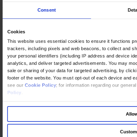
mehrstufigen Trainingsprogramms werden diese Projekte von den
Teilnehmern der Konzernleitung vorgetragen. Diese Leadership
Consent
Deta
Trainings sind inzwischen bei unserem talentierten
Führungsnachwuchs im gesamten Unternehmen sehr begehrt, weil
sie wissen, dass sie damit extrem sichtbar werden und die Chance
haben, länder- und divisionsübergreifend Karriere zu machen. Wir
Cookies
haben damit einen geografischen und interdivisionalen Austausch
This website uses essential cookies to ensure it functions prope
generiert, der bis 2005 nicht im gleichen Umfang existierte. Wir
setzen heute ganz bewusst und gezielt auf kulturelle und fachliche
trackers, including pixels and web beacons, to collect and sha
Diversität bei unseren Top-Managern und kreieren damit eine Art
your personal identifiers (including IP address and device id
interner Verständniskonvergenz.
analytics, and deliver targeted advertisements. You may modi
Im Übrigen bin ich der Ansicht, dass unsere Welt viel zu dynamisch
und vielfältig ist, um sich nur in eine Richtung zu entwickeln. Wir
sale or sharing of your data for targeted advertising, by clic
erleben in der Welt mal Konvergenz, mal Divergenz. Was wir
footer of the website. You must opt-out of each device and e
sehen, sind die Bewegungen eines großen Pendels.
see our
Cookie Policy
; for information regarding our genera
Policy
.
Allow
Custom