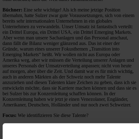
Büchner:
Eine sehr wichtige! Als ich meine jetzige Position
übernahm, hatte Sulzer zwar gute Voraussetzungen, sich von einem
bereits sehr internationalen Unternehmen in ein globales
Unternehmen zu verwandeln. Unser Umsatz ist fantastisch verteilt:
ein Drittel Europa, ein Drittel USA, ein Drittel Emerging Markets.
Aber wenn man unsere Sachanlagen und das Personal anschaut,
dann fällt die Bilanz weniger glänzend aus. Das ist einer der
Gründe, warum eines unserer Fokusthemen „Transition into
Emerging Markets“ heißt. Wir wollen nicht aus Europa oder
Amerika weg, aber wir müssen die Verteilung unserer Anlagen und
unseres Personals der Umsatzverteilung anpassen; nicht von heute
auf morgen, aber über die Zeit. Und damit war es für mich wichtig,
auch in anderen Märkten als der Schweiz noch mehr Talente
anzuziehen und diesen Talenten klare Zeichen zu geben, dass ich sie
entwickeln möchte, dass sie Karriere machen können und dass sie es
bei Sulzer bis zur Konzernleitung schaffen können. In der
Konzernleitung haben wir jetzt je einen Venezolaner, Engländer,
Amerikaner, Deutschen, Holländer und nur noch zwei Schweizer.
Focus:
Wie identifizieren Sie diese Talente?
Büchner:
Auf Konzernebene veranstalten wir
divisionsübergreifende Leadership Trainings. Diese stellen eine
Kombination aus Schulungen und Projekten dar. Am Ende eines