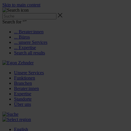
Skip to main content
Search for “
”
... Berater:innen
... Büros
... unsere Services
... Expertise
Search all results
Unsere Services
Funktionen
Branchen
Berater:innen
Expertise
Standorte
Über uns
English