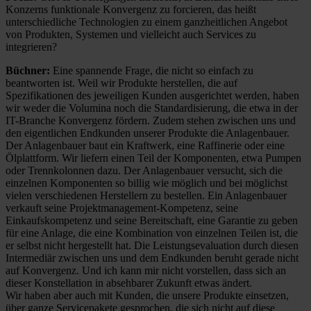
Konzerns funktionale Konvergenz zu forcieren, das heißt
unterschiedliche Technologien zu einem ganzheitlichen Angebot
von Produkten, Systemen und vielleicht auch Services zu
integrieren?
Büchner:
Eine spannende Frage, die nicht so einfach zu
beantworten ist. Weil wir Produkte herstellen, die auf
Spezifikationen des jeweiligen Kunden ausgerichtet werden, haben
wir weder die Volumina noch die Standardisierung, die etwa in der
IT-Branche Konvergenz fördern. Zudem stehen zwischen uns und
den eigent­lichen Endkunden unserer Produkte die Anlagenbauer.
Der Anlagenbauer baut ein Kraftwerk, eine Raffinerie oder eine
Ölplattform. Wir liefern einen Teil der Komponenten, etwa Pumpen
oder Trennkolonnen dazu. Der Anlagenbauer versucht, sich die
einzelnen Komponenten so billig wie möglich und bei möglichst
vielen verschiedenen Herstellern zu bestellen. Ein Anlagenbauer
verkauft seine Projektmanagement-Kompetenz, seine
Einkaufskompetenz und seine Bereitschaft, eine Garantie zu geben
für eine Anlage, die eine Kombination von einzelnen Teilen ist, die
er selbst nicht hergestellt hat. Die Leistungsevaluation durch diesen
Intermediär zwischen uns und dem Endkunden beruht gerade nicht
auf Konvergenz. Und ich kann mir nicht vorstellen, dass sich an
dieser Konstellation in absehbarer Zukunft etwas ändert.
Wir haben aber auch mit Kunden, die unsere Produkte einsetzen,
über ganze Servicepakete gesprochen, die sich nicht auf diese