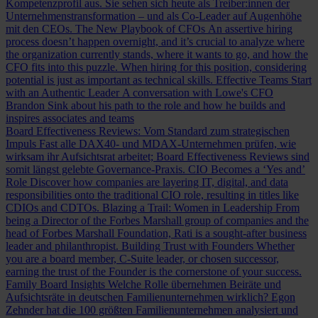
Kompetenzprofil aus. Sie sehen sich heute als Treiber:innen der
Unternehmenstransformation – und als Co-Leader auf Augenhöhe
mit den CEOs.
The New Playbook of CFOs
An assertive hiring
process doesn’t happen overnight, and it’s crucial to analyze where
the organization currently stands, where it wants to go, and how the
CFO fits into this puzzle. When hiring for this position, considering
potential is just as important as technical skills.
Effective Teams Start
with an Authentic Leader
A conversation with Lowe's CFO
Brandon Sink about his path to the role and how he builds and
inspires associates and teams
Board Effectiveness Reviews: Vom Standard zum strategischen
Impuls
Fast alle DAX40- und MDAX-Unternehmen prüfen, wie
wirksam ihr Aufsichtsrat arbeitet; Board Effectiveness Reviews sind
somit längst gelebte Governance-Praxis.
CIO Becomes a ‘Yes and’
Role
Discover how companies are layering IT, digital, and data
responsibilities onto the traditional CIO role, resulting in titles like
CDIOs and CDTOs.
Blazing a Trail: Women in Leadership
From
being a Director of the Forbes Marshall group of companies and the
head of Forbes Marshall Foundation, Rati is a sought-after business
leader and philanthropist.
Building Trust with Founders
Whether
you are a board member, C-Suite leader, or chosen successor,
earning the trust of the Founder is the cornerstone of your success.
Family Board Insights
Welche Rolle übernehmen Beiräte und
Aufsichtsräte in deutschen Familienunternehmen wirklich? Egon
Zehnder hat die 100 größten Familienunternehmen analysiert und