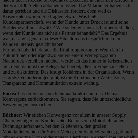
der wir 1400 Stellen abbauen mussten. Die Mitarbeiter haben sich
daran gerieben und die Diskussion forciert, eben weil es
Krisenzeiten waren. Sie fragten etwa: „Was heißt
Kundenpartnerschaft, wenn der Kunde unter Druck ist und seine
Probleme auf uns abwälzt? Wie sollen wir uns als Partner verhalten,
wenn der Kunde uns nicht als Partner behandelt?“ Das Ergebnis
war, dass wir genau in dieser Situation das Gespräch mit den
Kunden intensiv gesucht haben.
Für mich habe ich daraus die Erfahrung gezogen: Wenn ich in
Zukunft hier oder irgendwo anders einem Werteprogramm
Nachdruck verleihen möchte, werde ich das immer in Krisenzeiten
tun, denn dann ist die Belegschaft bereit, alles in Frage zu stellen
und zu diskutieren. Das festigt Kohärenz in der Organisation. Wenn
es große Veränderungen gibt, ist die Kombination Werte, Ziele,
Transparenz und Kommunikation extrem wichtig.
Focus:
Lassen Sie uns noch einmal konkret auf das Thema
Konvergenz zurückkommen. Sie sagten, dass Sie unterschiedliche
Bewegungen ausmachen.
Büchner:
Wir erleben Konvergenz vor allem in unserer Supply
Chain, weniger auf Kundenseite. Bei unseren Motorlieferanten,
Dichtungslieferanten, bei den Gießereien, den großen
Materiallieferanten für Sulzer Metco, den Stahllieferanten, gab und
gibt es enorme Konsolidierungen; allerdings in erster Linie innerhalb