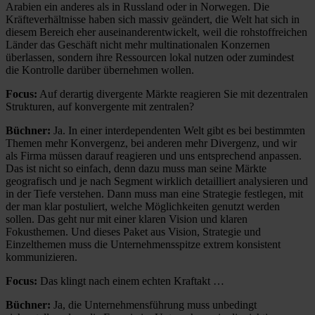
Arabien ein anderes als in Russland oder in Norwegen. Die
Kräfteverhältnisse haben sich massiv geändert, die Welt hat sich in
diesem Bereich eher auseinanderentwickelt, weil die rohstoffreichen
Länder das Geschäft nicht mehr multinationalen Konzernen
überlassen, sondern ihre Ressourcen lokal nutzen oder zumindest
die Kontrolle darüber übernehmen wollen.
Focus:
Auf derartig divergente Märkte reagieren Sie mit dezentralen
Strukturen, auf konvergente mit zentralen?
Büchner:
Ja. In einer interdependenten Welt gibt es bei bestimmten
Themen mehr Konvergenz, bei anderen mehr Divergenz, und wir
als Firma müssen darauf reagieren und uns entsprechend anpassen.
Das ist nicht so einfach, denn dazu muss man seine Märkte
geografisch und je nach Segment wirklich detailliert analysieren und
in der Tiefe verstehen. Dann muss man eine Strategie festlegen, mit
der man klar postuliert, welche Möglich­keiten genutzt werden
sollen. Das geht nur mit einer klaren Vision und klaren
Fokusthemen. Und dieses Paket aus Vision, Strategie und
Einzelthemen muss die Unternehmensspitze extrem konsistent
kommunizieren.
Focus:
Das klingt nach einem echten Kraftakt …
Büchner:
Ja, die Unternehmensführung muss unbedingt