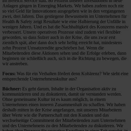
im Bereich Service statt. 80 Prozent unserer Investitionen in neue
Anlagen gingen in Emerging Markets. Wir haben zudem noch nie
so viel Geld für Innovationen ausgegeben wie in den vergangenen
zwei, drei Jahren. Das gestiegene Bewusstsein im Unternehmen für
Health & Safety zeigt Resultate wie eine Halbierung der Unfälle in
wenigen Jahren. Und es hat die Nachhaltigkeit des Konzerns massiv
verbessert. Unsere operativen Prozesse sind zudem viel flexibler
geworden, so dass Sulzer auch in der Krise, die uns zwar erst
ziemlich spät, aber dann doch sehr heftig erreicht hat, mindestens
zehn Prozent Umsatzrendite geschrieben hat. Wenn die
Mitarbeitenden diese Aktionen sehen und die Erfolge erleben, dann
beginnen sie schließlich auch, sich in die Richtung zu bewegen, die
wir anstreben.
Focus:
Was für ein Verhalten fördert denn Kohärenz? Wie sieht eine
entsprechende Unternehmenskultur aus?
Büchner:
Es geht darum, Inhalte in der Organisation aktiv zu
kommunizieren und zu diskutieren, damit sie verstanden werden.
Ohne gemeinsame Kultur ist es kaum möglich, in einem
Unternehmen einen inneren Zusammenhalt zu schaffen. Wir haben
deshalb mitten in der Krise angefangen, mit unseren Mitarbeitern
über Werte wie die Partnerschaft mit den Kunden und das
wechselseitige Commitment der Mitarbeitenden zum Unternehmen
und des Unternehmens zu den Mitarbeitenden zu diskutieren. Wir
haben über Prozesse für operative Exzellenz in einer Zeit geredet, in