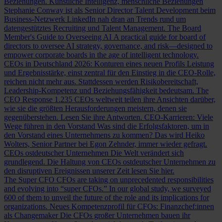
Beziehungen.
Künstliche Intelligenz, menschliche Beziehungen
Stephanie Conway ist als Senior Director Talent Development beim
Business-Netzwerk LinkedIn nah dran an Trends rund um
datengestütztes Recruiting und Talent Management.
The Board
Member's Guide to Overseeing AI
A practical guide for board of
directors to oversee AI strategy, governance, and risk—designed to
empower corporate boards in the age of intelligent technology.
CEOs in Deutschland 2026: Konturen eines neuen Profils
Leistung
und Ergebnisstärke, einst zentral für den Einstieg in die CEO-Rolle,
reichen nicht mehr aus. Stattdessen werden Risikobereitschaft,
Leadership-Kompetenz und Beziehungsfähigkeit bedeutsam.
The
CEO Response
1.235 CEOs weltweit teilen ihre Ansichten darüber,
wie sie die größten Herausforderungen meistern, denen sie
gegenüberstehen. Lesen Sie ihre Antworten.
CEO-Karrieren: Viele
Wege führen in den Vorstand
Was sind die Erfolgsfaktoren, um in
den Vorstand eines Unternehmens zu kommen? Das wird Heiko
Wolters, Senior Partner bei Egon Zehnder, immer wieder gefragt.
CEOs ostdeutscher Unternehmen
Die Welt verändert sich
grundlegend. Die Haltung von CEOs ostdeutscher Unternehmen zu
den disruptiven Ereignissen unserer Zeit lesen Sie hier.
The Super CFO
CFOs are taking on unprecedented responsibilities
and evolving into “super CFOs.” In our global study, we surveyed
600 of them to unveil the future of the role and its implications for
organizations.
Neues Kompetenzprofil für CFOs: Finanzchef:innen
als Changemaker
Die CFOs großer Unternehmen bauen ihr