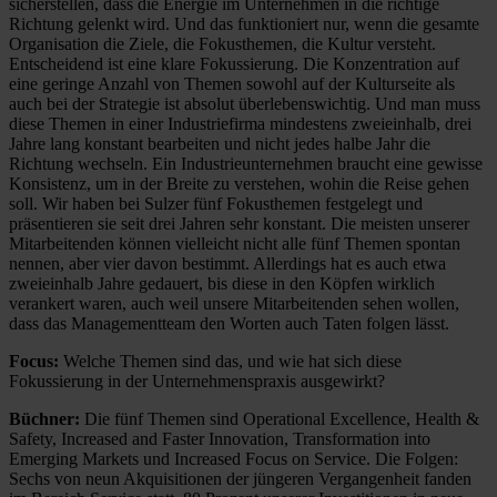
sicherstellen, dass die Energie im Unternehmen in die richtige
Richtung gelenkt wird. Und das funktioniert nur, wenn die gesamte
Organisation die Ziele, die Fokusthemen, die Kultur versteht.
Entscheidend ist eine klare Fokussierung. Die Konzentration auf
eine geringe Anzahl von Themen sowohl auf der Kulturseite als
auch bei der Strategie ist absolut überlebenswichtig. Und man muss
diese Themen in einer Industriefirma mindestens zweieinhalb, drei
Jahre lang konstant bearbeiten und nicht jedes halbe Jahr die
Richtung wechseln. Ein Industrieunternehmen braucht eine gewisse
Konsistenz, um in der Breite zu verstehen, wohin die Reise gehen
soll. Wir haben bei Sulzer fünf Fokusthemen festgelegt und
präsentieren sie seit drei Jahren sehr konstant. Die meisten unserer
Mitar­beitenden können vielleicht nicht alle fünf Themen spontan
nennen, aber vier davon bestimmt. Allerdings hat es auch etwa
zweieinhalb Jahre gedauert, bis diese in den Köpfen wirklich
verankert waren, auch weil unsere Mitarbeitenden sehen wollen,
dass das Managementteam den Worten auch Taten folgen lässt.
Focus:
Welche Themen sind das, und wie hat sich diese
Fokussierung in der Unternehmenspraxis ausgewirkt?
Büchner:
Die fünf Themen sind Operational Excellence, Health &
Safety, Increased and Faster Innovation, Transformation into
Emerging Markets und Increased Focus on Service. Die Folgen:
Sechs von neun Akquisitionen der jüngeren Vergangenheit fanden