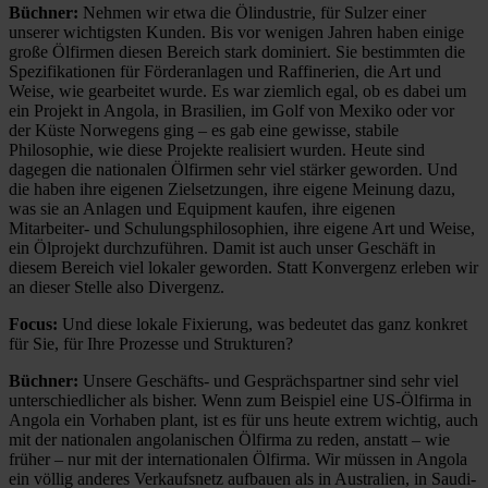
Büchner:
Nehmen wir etwa die Ölindustrie, für Sulzer einer
unserer wichtigsten Kunden. Bis vor wenigen Jahren haben einige
große Ölfirmen diesen Bereich stark dominiert. Sie bestimmten die
Spezifikationen für Förderanlagen und Raffinerien, die Art und
Weise, wie gearbeitet wurde. Es war ziemlich egal, ob es dabei um
ein Projekt in Angola, in Brasilien, im Golf von Mexiko oder vor
der Küste Norwegens ging – es gab eine gewisse, stabile
Philosophie, wie diese Projekte realisiert wurden. Heute sind
dagegen die nationalen Ölfirmen sehr viel stärker geworden. Und
die haben ihre eigenen Zielsetzungen, ihre eigene Meinung dazu,
was sie an Anlagen und Equipment kaufen, ihre eigenen
Mitarbeiter- und Schulungsphilosophien, ihre eigene Art und Weise,
ein Ölprojekt durchzuführen. Damit ist auch unser Geschäft in
diesem Bereich viel lokaler geworden. Statt Konvergenz erleben wir
an dieser Stelle also Divergenz.
Focus:
Und diese lokale Fixierung, was bedeutet das ganz konkret
für Sie, für Ihre Prozesse und Strukturen?
Büchner:
Unsere Geschäfts- und Gesprächspartner sind sehr viel
unterschiedlicher als bisher. Wenn zum Beispiel eine US-Ölfirma in
Angola ein Vorhaben plant, ist es für uns heute extrem wichtig, auch
mit der nationalen angolanischen Ölfirma zu reden, anstatt – wie
früher – nur mit der internationalen Ölfirma. Wir müssen in Angola
ein völlig anderes Verkaufsnetz aufbauen als in Australien, in Saudi-