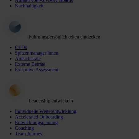
Aufbau von Advisory Boards
Nachhaltigkeit
Führungspersönlichkeiten entdecken
CEOs
Spitzenmanager:innen
Aufsichtsräte
Externe Beiräte
Executive Assessment
Leadership entwickeln
Individuelle Weiterentwicklung
Accelerated Onboarding
Entwicklungsplanung
Coaching
Team Journey