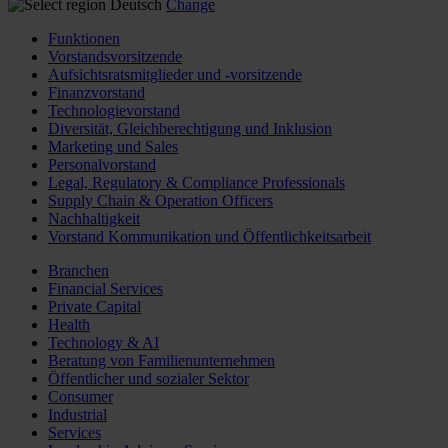
Deutsch
Change
Funktionen
Vorstandsvorsitzende
Aufsichtsratsmitglieder und -vorsitzende
Finanzvorstand
Technologievorstand
Diversität, Gleichberechtigung und Inklusion
Marketing und Sales
Personalvorstand
Legal, Regulatory & Compliance Professionals
Supply Chain & Operation Officers
Nachhaltigkeit
Vorstand Kommunikation und Öffentlichkeitsarbeit
Branchen
Financial Services
Private Capital
Health
Technology & AI
Beratung von Familienunternehmen
Öffentlicher und sozialer Sektor
Consumer
Industrial
Services