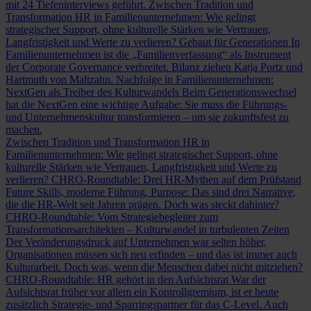
mit 24 Tiefeninterviews geführt.
Zwischen Tradition und
Transformation
HR in Familienunternehmen: Wie gelingt
strategischer Support, ohne kulturelle Stärken wie Vertrauen,
Langfristigkeit und Werte zu verlieren?
Gebaut für Generationen
In
Familienunternehmen ist die „Familienverfassung“ als Instrument
der Corporate Governance verbreitet. Bilanz ziehen Katja Portz und
Hartmuth von Maltzahn.
Nachfolge in Familienunternehmen:
NextGen als Treiber des Kulturwandels
Beim Generationswechsel
hat die NextGen eine wichtige Aufgabe: Sie muss die Führungs-
und Unternehmenskultur transformieren – um sie zukunftsfest zu
machen.
Zwischen Tradition und Transformation
HR in
Familienunternehmen: Wie gelingt strategischer Support, ohne
kulturelle Stärken wie Vertrauen, Langfristigkeit und Werte zu
verlieren?
CHRO-Roundtable: Drei HR-Mythen auf dem Prüfstand
Future Skills, moderne Führung, Purpose: Das sind drei Narrative,
die die HR-Welt seit Jahren prägen. Doch was steckt dahinter?
CHRO-Roundtable: Vom Strategiebegleiter zum
Transformationsarchitekten – Kulturwandel in turbulenten Zeiten
Der Veränderungsdruck auf Unternehmen war selten höher,
Organisationen müssen sich neu erfinden – und das ist immer auch
Kulturarbeit. Doch was, wenn die Menschen dabei nicht mitziehen?
CHRO-Roundtable: HR gehört in den Aufsichtsrat
War der
Aufsichtsrat früher vor allem ein Kontrollgremium, ist er heute
zusätzlich Strategie- und Sparringspartner für das C-Level. Auch