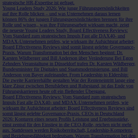
strategische HR-Expertise ist gefragt.
Young Leaders Study 2026: Wie junge Führungspersönlichkeiten
auf ihre Rolle blicken – und was Unternehmen daraus lernen
können
86% der jungen Führungspersönlichkeiten brennen für ihre
Rolle und wissen,, was ihre Führungsarbeit wirksam macht, zeigt
die neueste Young Leaders Study.
Board Effectiveness Reviews:
Vom Standard zum strategischen Impuls
Fast alle DAX40- und
MDAX-Unternehmen prüfen, wie wirksam ihr Aufsichtsrat arbeitet;
Board Effectiveness Reviews sind somit längst gelebte Governance-
Praxis.
Warum Transformation bei den Menschen beginnt: Dr.
Karsten Wildberger und Bill Anderson über Veränderung
Bei Egon
Zehnders Veranstaltung in Düsseldorf trafen Dr. Karsten Wildberger,
Bundesminister für Digitales und Staatsmodernisierung, und Bill
Anderson von Bayer aufeinander.
From Leadership to Eldership:
Die zweite Karrierehälfte gestalten
War der Renteneintritt lange eine
klare Zäsur zwischen Berufsleben und Ruhestand, ist das Ende von
Führungskarrieren heute oft ein fließender Übergang.
Board Effectiveness Reviews: Vom Standard zum strategischen
Impuls
Fast alle DAX40- und MDAX-Unternehmen prüfen, wie
wirksam ihr Aufsichtsrat arbeitet; Board Effectiveness Reviews sind
somit längst gelebte Governance-Praxis.
CEOs in Deutschland
2026: Konturen eines neuen Profils
Leistung und Ergebnisstärke,
einst zentral für den Einstieg in die CEO-Rolle, reichen nicht mehr
aus. Stattdessen werden Risikobereitschaft, Leadership-Kompetenz
und Beziehungsfähigkeit bedeutsam.
Warum Transformation bei den