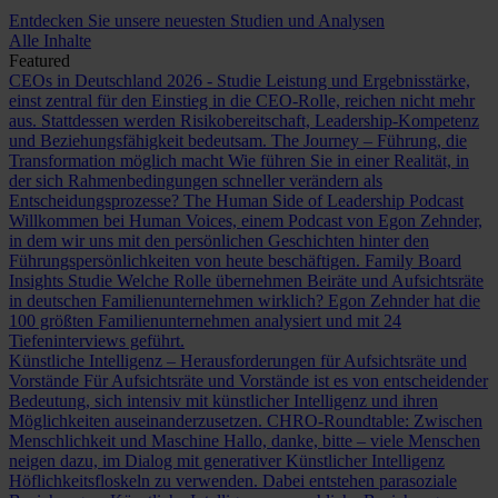
Entdecken Sie unsere neuesten Studien und Analysen
Alle Inhalte
Featured
CEOs in Deutschland 2026 - Studie
Leistung und Ergebnisstärke,
einst zentral für den Einstieg in die CEO-Rolle, reichen nicht mehr
aus. Stattdessen werden Risikobereitschaft, Leadership-Kompetenz
und Beziehungsfähigkeit bedeutsam.
The Journey – Führung, die
Transformation möglich macht
Wie führen Sie in einer Realität, in
der sich Rahmenbedingungen schneller verändern als
Entscheidungsprozesse?
The Human Side of Leadership Podcast
Willkommen bei Human Voices, einem Podcast von Egon Zehnder,
in dem wir uns mit den persönlichen Geschichten hinter den
Führungspersönlichkeiten von heute beschäftigen.
Family Board
Insights Studie
Welche Rolle übernehmen Beiräte und Aufsichtsräte
in deutschen Familienunternehmen wirklich? Egon Zehnder hat die
100 größten Familienunternehmen analysiert und mit 24
Tiefeninterviews geführt.
Künstliche Intelligenz – Herausforderungen für Aufsichtsräte und
Vorstände
Für Aufsichtsräte und Vorstände ist es von entscheidender
Bedeutung, sich intensiv mit künstlicher Intelligenz und ihren
Möglichkeiten auseinanderzusetzen.
CHRO-Roundtable: Zwischen
Menschlichkeit und Maschine
Hallo, danke, bitte – viele Menschen
neigen dazu, im Dialog mit generativer Künstlicher Intelligenz
Höflichkeitsfloskeln zu verwenden. Dabei entstehen parasoziale