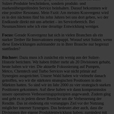
Sulzer-Produkte beschränken, sondern produkt- und
markenübergreifenden Service beinhalten. Darauf bekommen wir
eine positive Resonanz. Mein Fazit: Am meisten Konvergenz wird
es in den nächsten fünf bis zehn Jahren bei uns dort geben, wo der
Endkunde direkt mit uns arbeitet – im Servicebereich. Bei
Neumaschinen sehe ich eine derartige Entwicklung weniger.
Focus:
Gerade Konvergenz hat sich in vielen Branchen als ein
starker Treiber für Innovationen entpuppt. Worauf setzt Sulzer, wenn
diese Entwicklungen aufeinander zu in Ihrer Branche nur begrenzt
stattfinden?
Büchner:
Dazu muss ich zunächst ein wenig aus der Sulzer-
Historie berichten. Wir haben früher mehr als 20 Divisionen gehabt,
heute haben wir vier. Die aktuelle Fokussierung auf Pumpen,
Metco, Chemtech und Turbo Services war nicht primär auf
Synergien ausgerichtet. Unsere Wahl haben wir vielmehr danach
getroffen, wo wir die stärksten strategischen Positionen in den
Märkten hatten. So sind wir im Jahr 2000 zu vier strategisch starken
Positionen gekommen. Auf diese haben wir dann kompromisslos
unsere operativen Verbesserungsprinzipien angewandt. Zudem ging
und geht es in jedem dieser Bereiche um die Verbesserung der
Rendite. Das ist eindeutig ein vorrangiges Ziel vor der Nutzung
möglicher interner Synergien. Das bedeutet aber auch, dass die
Divisionen ihre eigene Produktentwicklung haben; zumindest mit