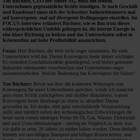
Ton Büchner, CEO der Sulzer AG, muss mit seinem
Unternehmen gegensätzliche Kräfte bändigen. Je nach Geschäft
und Kundenart muss sich der Schweizer Industriekonzern mal
auf konvergente, mal auf divergente Bedingungen einstellen. Im
FOCUS-Interview erläutert Büchner, wie es ihm trotz dieses
widersprüchlichen Umfelds gelungen ist, die interne Energie in
eine klare Richtung zu lenken und das Unternehmen selbst in
Krisenzeiten auf hohe Profitabilität auszurichten.
Focus:
Herr Büchner, die Welt rückt enger zusammen, für viele
Unternehmen wird das Thema Konvergenz heute immer wichtiger.
Es verändert Geschäftsmodelle grundlegend, weil bisher getrennte
Industrien miteinander verschmelzen und Unternehmen enger
zusammenarbeiten. Welche Bedeutung hat Konvergenz für Sulzer?
Ton Büchner:
Bevor wir über die konkreten Wirkungen von
Konvergenz für unser Unternehmen sprechen, würde ich zunächst
gern einen Schritt zurückgehen und darüber diskutieren, warum
Konvergenz heute überhaupt zu einem so aktuellen Thema
geworden ist. Ich denke, eine ganz entscheidende Voraussetzung
dafür sind nämlich neben den technologischen Entwicklungen die
heute noch extrem niedrigen Preise für Öl, Gas, Wasser, Elektrizität
und auch Umweltbelastungen – niedrig im Vergleich zu dem, was
wir dafür in zehn, 20 Jahren zu zahlen haben werden. Denn deshalb
können wir uns billigen Transport und billiges Reisen leisten, und