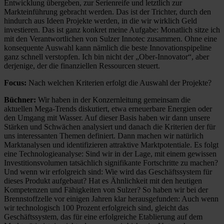
Entwicklung übergeben, zur Serienreife und letztlich zur
Markteinführung gebracht werden. Das ist der Trichter, durch den
hindurch aus Ideen Projekte werden, in die wir wirklich Geld
investieren. Das ist ganz konkret meine Aufgabe: Monatlich sitze ich
mit den Verantwortlichen von Sulzer Innotec zusammen. Ohne eine
konsequente Auswahl kann nämlich die beste Innovationspipeline
ganz schnell verstopfen. Ich bin nicht der „Ober-Innovator“, aber
derjenige, der die finanziellen Ressourcen steuert.
Focus:
Nach welchen Kriterien erfolgt die Auswahl der Projekte?
Büchner:
Wir haben in der Konzernleitung gemeinsam die
aktuellen Mega-Trends diskutiert, etwa erneuerbare Energien oder
den Umgang mit Wasser. Auf dieser Basis haben wir dann unsere
Stärken und Schwächen analysiert und danach die Kriterien der für
uns interessanten Themen definiert. Dann machen wir natürlich
Marktanalysen und identifizieren attraktive Marktpotentiale. Es folgt
eine Technologieanalyse: Sind wir in der Lage, mit einem gewissen
Investitionsvolumen tatsächlich signifikante Fortschritte zu machen?
Und wenn wir erfolgreich sind: Wie wird das Geschäftssystem für
dieses Produkt aufgebaut? Hat es Ähnlichkeit mit den heutigen
Kompetenzen und Fähigkeiten von Sulzer? So haben wir bei der
Brennstoffzelle vor einigen Jahren klar herausgefunden: Auch wenn
wir technologisch 100 Prozent erfolgreich sind, gleicht das
Geschäftssystem, das für eine erfolgreiche Etablierung auf dem