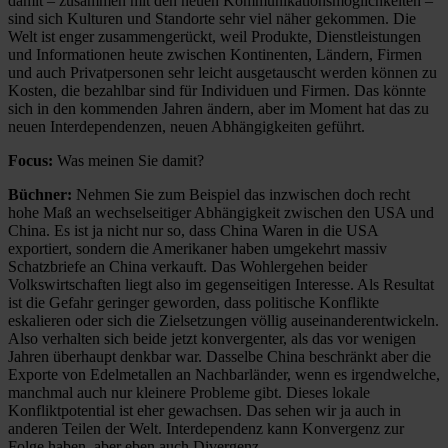
damit – zusammen mit den neuen Kommunikationsmöglichkeiten –
sind sich Kulturen und Standorte sehr viel näher gekommen. Die
Welt ist enger zusammen­gerückt, weil Produkte, Dienstleistungen
und Informationen heute zwischen Kontinenten, Ländern, Firmen
und auch Privatpersonen sehr leicht ausgetauscht werden können zu
Kosten, die bezahlbar sind für Individuen und Firmen. Das könnte
sich in den kommenden Jahren ändern, aber im Moment hat das zu
neuen Interdependenzen, neuen Abhängigkeiten geführt.
Focus:
Was meinen Sie damit?
Büchner:
Nehmen Sie zum Beispiel das inzwischen doch recht
hohe Maß an wechselseitiger Abhängigkeit zwischen den USA und
China. Es ist ja nicht nur so, dass China Waren in die USA
exportiert, sondern die Amerikaner haben umgekehrt massiv
Schatzbriefe an China verkauft. Das Wohlergehen beider
Volkswirtschaften liegt also im gegenseitigen Interesse. Als Resultat
ist die Gefahr geringer geworden, dass politische Konflikte
eskalieren oder sich die Zielsetzungen völlig auseinanderentwickeln.
Also verhalten sich beide jetzt konvergenter, als das vor wenigen
Jahren überhaupt denkbar war. Dasselbe China beschränkt aber die
Exporte von Edelmetallen an Nachbarländer, wenn es irgendwelche,
manchmal auch nur kleinere Probleme gibt. Dieses lokale
Konfliktpotential ist eher gewachsen. Das sehen wir ja auch in
anderen Teilen der Welt. Interdependenz kann Konvergenz zur
Folge haben, aber eben auch Divergenz.