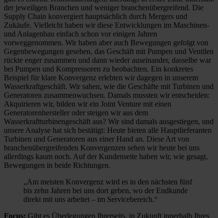
der jeweiligen Branchen und weniger branchenübergreifend. Die
Supply Chain konvergiert hauptsächlich durch Mergers und
Zukäufe. Vielleicht haben wir diese Entwicklungen im Maschinen-
und Anlagenbau einfach schon vor einigen Jahren
vorweggenommen. Wir haben aber auch Bewegungen gefolgt von
Gegenbewegungen gesehen, das Geschäft mit Pumpen und Ventilen
rückte enger zusammen und dann wieder auseinander, dasselbe war
bei Pumpen und Kompressoren zu beobachten. Ein konkretes
Beispiel für klare Konvergenz erlebten wir dagegen in unserem
Wasserkraftgeschäft. Wir sahen, wie die Geschäfte mit Turbinen und
Generatoren zusammenwuchsen. Damals mussten wir entscheiden:
Akquirieren wir, bilden wir ein Joint Venture mit einen
Generatorenhersteller oder steigen wir aus dem
Wasserkraftturbinengeschäft aus? Wir sind damals ausgestiegen, und
unsere Analyse hat sich bestätigt: Heute bieten alle Hauptlieferanten
Turbinen und Generatoren aus einer Hand an. Diese Art von
branchenübergreifenden Konvergenzen sehen wir heute bei uns
allerdings kaum noch. Auf der Kundenseite haben wir, wie gesagt,
Bewegungen in beide Richtungen.
„Am meisten Konvergenz wird es in den nächsten fünf
bis zehn Jahren bei uns dort geben, wo der Endkunde
direkt mit uns arbeitet – im Servicebereich.“
Focus:
Gibt es Überlegungen Ihrerseits, in Zukunft innerhalb Ihres