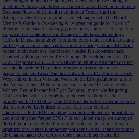
Beziehungen.
Künstliche Intelligenz, menschliche Beziehungen
Stephanie Conway ist als Senior Director Talent Development beim
Business-Netzwerk LinkedIn nah dran an Trends rund um
datengestütztes Recruiting und Talent Management.
The Board
Member's Guide to Overseeing AI
A practical guide for board of
directors to oversee AI strategy, governance, and risk—designed to
empower corporate boards in the age of intelligent technology.
CEOs in Deutschland 2026: Konturen eines neuen Profils
Leistung
und Ergebnisstärke, einst zentral für den Einstieg in die CEO-Rolle,
reichen nicht mehr aus. Stattdessen werden Risikobereitschaft,
Leadership-Kompetenz und Beziehungsfähigkeit bedeutsam.
The
CEO Response
1.235 CEOs weltweit teilen ihre Ansichten darüber,
wie sie die größten Herausforderungen meistern, denen sie
gegenüberstehen. Lesen Sie ihre Antworten.
CEO-Karrieren: Viele
Wege führen in den Vorstand
Was sind die Erfolgsfaktoren, um in
den Vorstand eines Unternehmens zu kommen? Das wird Heiko
Wolters, Senior Partner bei Egon Zehnder, immer wieder gefragt.
CEOs ostdeutscher Unternehmen
Die Welt verändert sich
grundlegend. Die Haltung von CEOs ostdeutscher Unternehmen zu
den disruptiven Ereignissen unserer Zeit lesen Sie hier.
The Super CFO
CFOs are taking on unprecedented responsibilities
and evolving into “super CFOs.” In our global study, we surveyed
600 of them to unveil the future of the role and its implications for
organizations.
Neues Kompetenzprofil für CFOs: Finanzchef:innen
als Changemaker
Die CFOs großer Unternehmen bauen ihr