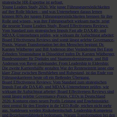
strategische HR-Expertise ist gefragt.
Young Leaders Study 2026: Wie junge Führungspersönlichkeiten
auf ihre Rolle blicken – und was Unternehmen daraus lernen
können
86% der jungen Führungspersönlichkeiten brennen für ihre
Rolle und wissen,, was ihre Führungsarbeit wirksam macht, zeigt
die neueste Young Leaders Study.
Board Effectiveness Reviews:
Vom Standard zum strategischen Impuls
Fast alle DAX40- und
MDAX-Unternehmen prüfen, wie wirksam ihr Aufsichtsrat arbeitet;
Board Effectiveness Reviews sind somit längst gelebte Governance-
Praxis.
Warum Transformation bei den Menschen beginnt: Dr.
Karsten Wildberger und Bill Anderson über Veränderung
Bei Egon
Zehnders Veranstaltung in Düsseldorf trafen Dr. Karsten Wildberger,
Bundesminister für Digitales und Staatsmodernisierung, und Bill
Anderson von Bayer aufeinander.
From Leadership to Eldership:
Die zweite Karrierehälfte gestalten
War der Renteneintritt lange eine
klare Zäsur zwischen Berufsleben und Ruhestand, ist das Ende von
Führungskarrieren heute oft ein fließender Übergang.
Board Effectiveness Reviews: Vom Standard zum strategischen
Impuls
Fast alle DAX40- und MDAX-Unternehmen prüfen, wie
wirksam ihr Aufsichtsrat arbeitet; Board Effectiveness Reviews sind
somit längst gelebte Governance-Praxis.
CEOs in Deutschland
2026: Konturen eines neuen Profils
Leistung und Ergebnisstärke,
einst zentral für den Einstieg in die CEO-Rolle, reichen nicht mehr
aus. Stattdessen werden Risikobereitschaft, Leadership-Kompetenz
und Beziehungsfähigkeit bedeutsam.
Warum Transformation bei den