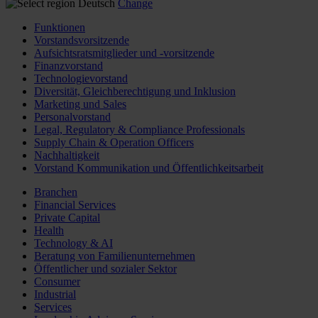
Deutsch
Change
Funktionen
Vorstandsvorsitzende
Aufsichtsratsmitglieder und -vorsitzende
Finanzvorstand
Technologievorstand
Diversität, Gleichberechtigung und Inklusion
Marketing und Sales
Personalvorstand
Legal, Regulatory & Compliance Professionals
Supply Chain & Operation Officers
Nachhaltigkeit
Vorstand Kommunikation und Öffentlichkeitsarbeit
Branchen
Financial Services
Private Capital
Health
Technology & AI
Beratung von Familienunternehmen
Öffentlicher und sozialer Sektor
Consumer
Industrial
Services