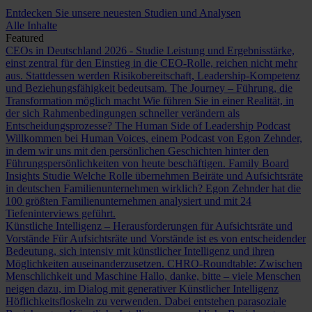
Entdecken Sie unsere neuesten Studien und Analysen
Alle Inhalte
Featured
CEOs in Deutschland 2026 - Studie
Leistung und Ergebnisstärke,
einst zentral für den Einstieg in die CEO-Rolle, reichen nicht mehr
aus. Stattdessen werden Risikobereitschaft, Leadership-Kompetenz
und Beziehungsfähigkeit bedeutsam.
The Journey – Führung, die
Transformation möglich macht
Wie führen Sie in einer Realität, in
der sich Rahmenbedingungen schneller verändern als
Entscheidungsprozesse?
The Human Side of Leadership Podcast
Willkommen bei Human Voices, einem Podcast von Egon Zehnder,
in dem wir uns mit den persönlichen Geschichten hinter den
Führungspersönlichkeiten von heute beschäftigen.
Family Board
Insights Studie
Welche Rolle übernehmen Beiräte und Aufsichtsräte
in deutschen Familienunternehmen wirklich? Egon Zehnder hat die
100 größten Familienunternehmen analysiert und mit 24
Tiefeninterviews geführt.
Künstliche Intelligenz – Herausforderungen für Aufsichtsräte und
Vorstände
Für Aufsichtsräte und Vorstände ist es von entscheidender
Bedeutung, sich intensiv mit künstlicher Intelligenz und ihren
Möglichkeiten auseinanderzusetzen.
CHRO-Roundtable: Zwischen
Menschlichkeit und Maschine
Hallo, danke, bitte – viele Menschen
neigen dazu, im Dialog mit generativer Künstlicher Intelligenz
Höflichkeitsfloskeln zu verwenden. Dabei entstehen parasoziale