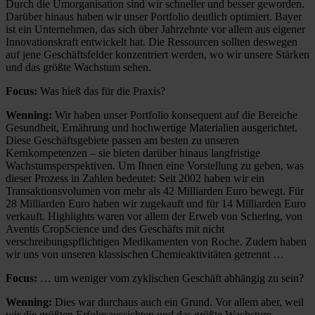
Durch die Umorganisation sind wir schneller und besser geworden.
Darüber hinaus haben wir unser Portfolio deutlich optimiert. Bayer
ist ein Unternehmen, das sich über Jahrzehnte vor allem aus eigener
Innovationskraft entwickelt hat. Die Ressourcen sollten deswegen
auf jene Geschäftsfelder konzentriert werden, wo wir unsere Stärken
und das größte Wachstum sehen.
Focus:
Was hieß das für die Praxis?
Wenning:
Wir haben unser Portfolio konsequent auf die Bereiche
Gesundheit, Ernährung und hochwertige Materialien ausgerichtet.
Diese Geschäftsgebiete passen am besten zu unseren
Kernkompetenzen – sie bieten darüber hinaus langfristige
Wachstumsperspektiven. Um Ihnen eine Vorstellung zu geben, was
dieser Prozess in Zahlen bedeutet: Seit 2002 haben wir ein
Transaktionsvolumen von mehr als 42 Milliarden Euro bewegt. Für
28 Milliarden Euro haben wir zugekauft und für 14 Milliarden Euro
verkauft. Highlights waren vor allem der Erweb von Schering, von
Aventis CropScience und des Geschäfts mit nicht
verschreibungspflichtigen Medikamenten von Roche. Zudem haben
wir uns von unseren klassischen Chemieaktivitäten getrennt …
Focus:
… um weniger vom zyklischen Geschäft abhängig zu sein?
Wenning:
Dies war durchaus auch ein Grund. Vor allem aber, weil
wir die größten Erfolgsaussichten und das größte Wachstum