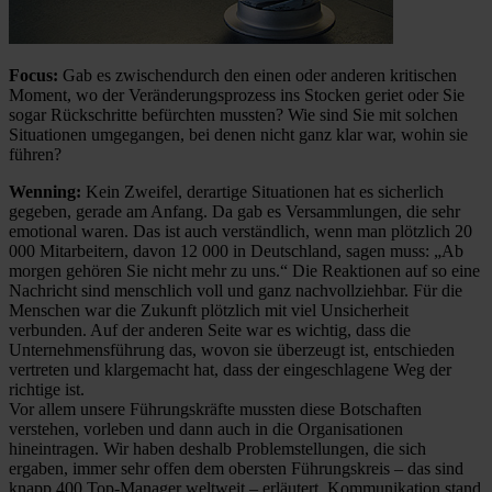
Focus:
Gab es zwischendurch den einen oder anderen kritischen
Moment, wo der Veränderungsprozess ins Stocken geriet oder Sie
sogar Rückschritte befürchten mussten? Wie sind Sie mit solchen
Situationen umgegangen, bei denen nicht ganz klar war, wohin sie
führen?
Wenning:
Kein Zweifel, derartige Situationen hat es sicherlich
gegeben, gerade am Anfang. Da gab es Versammlungen, die sehr
emotional waren. Das ist auch verständlich, wenn man plötzlich 20
000 Mitarbeitern, davon 12 000 in Deutschland, sagen muss: „Ab
morgen gehören Sie nicht mehr zu uns.“ Die Reaktionen auf so eine
Nachricht sind menschlich voll und ganz nachvollziehbar. Für die
Menschen war die Zukunft plötzlich mit viel Unsicherheit
verbunden. Auf der anderen Seite war es wichtig, dass die
Unternehmensführung das, wovon sie überzeugt ist, entschieden
vertreten und klargemacht hat, dass der eingeschlagene Weg der
richtige ist.
Vor allem unsere Führungskräfte mussten diese Botschaften
verstehen, vorleben und dann auch in die Organisationen
hineintragen. Wir haben deshalb Problemstellungen, die sich
ergaben, immer sehr offen dem obersten Führungskreis – das sind
knapp 400 Top-Manager weltweit – erläutert. Kommunikation stand