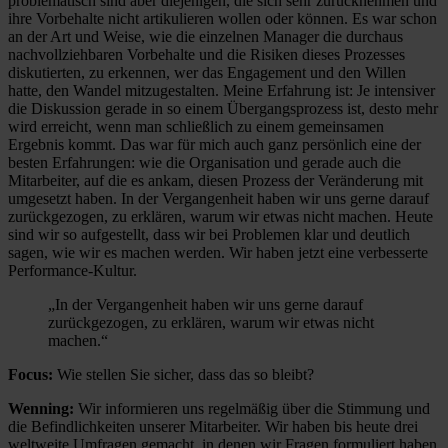
problematisch sind aber diejenigen, die sich sehr zurücknehmen und
ihre Vorbehalte nicht artikulieren wollen oder können. Es war schon
an der Art und Weise, wie die einzelnen Manager die durchaus
nachvollziehbaren Vorbehalte und die Risiken dieses Prozesses
diskutierten, zu erkennen, wer das Engagement und den Willen
hatte, den Wandel mitzugestalten. Meine Erfahrung ist: Je intensiver
die Diskussion gerade in so einem Übergangsprozess ist, desto mehr
wird erreicht, wenn man schließlich zu einem gemeinsamen
Ergebnis kommt. Das war für mich auch ganz persönlich eine der
besten Erfahrungen: wie die Organisation und gerade auch die
Mitarbeiter, auf die es ankam, diesen Prozess der Veränderung mit
umgesetzt haben. In der Vergangenheit haben wir uns gerne darauf
zurückgezogen, zu erklären, warum wir etwas nicht machen. Heute
sind wir so aufgestellt, dass wir bei Problemen klar und deutlich
sagen, wie wir es machen werden. Wir haben jetzt eine verbesserte
Performance-Kultur.
„In der Vergangenheit haben wir uns gerne darauf
zurückgezogen, zu erklären, warum wir etwas nicht
machen.“
Focus:
Wie stellen Sie sicher, dass das so bleibt?
Wenning:
Wir informieren uns regelmäßig über die Stimmung und
die Befindlichkeiten unserer Mitarbeiter. Wir haben bis heute drei
weltweite Umfragen gemacht, in denen wir Fragen formuliert haben