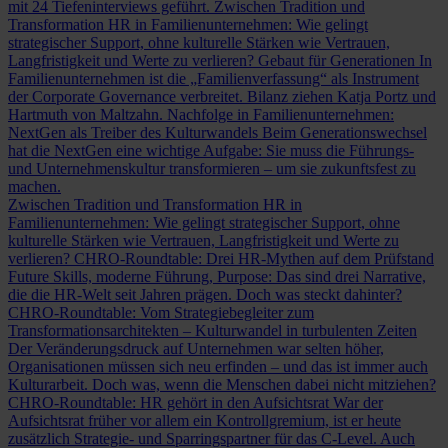
mit 24 Tiefeninterviews geführt.
Zwischen Tradition und
Transformation
HR in Familienunternehmen: Wie gelingt
strategischer Support, ohne kulturelle Stärken wie Vertrauen,
Langfristigkeit und Werte zu verlieren?
Gebaut für Generationen
In
Familienunternehmen ist die „Familienverfassung“ als Instrument
der Corporate Governance verbreitet. Bilanz ziehen Katja Portz und
Hartmuth von Maltzahn.
Nachfolge in Familienunternehmen:
NextGen als Treiber des Kulturwandels
Beim Generationswechsel
hat die NextGen eine wichtige Aufgabe: Sie muss die Führungs-
und Unternehmenskultur transformieren – um sie zukunftsfest zu
machen.
Zwischen Tradition und Transformation
HR in
Familienunternehmen: Wie gelingt strategischer Support, ohne
kulturelle Stärken wie Vertrauen, Langfristigkeit und Werte zu
verlieren?
CHRO-Roundtable: Drei HR-Mythen auf dem Prüfstand
Future Skills, moderne Führung, Purpose: Das sind drei Narrative,
die die HR-Welt seit Jahren prägen. Doch was steckt dahinter?
CHRO-Roundtable: Vom Strategiebegleiter zum
Transformationsarchitekten – Kulturwandel in turbulenten Zeiten
Der Veränderungsdruck auf Unternehmen war selten höher,
Organisationen müssen sich neu erfinden – und das ist immer auch
Kulturarbeit. Doch was, wenn die Menschen dabei nicht mitziehen?
CHRO-Roundtable: HR gehört in den Aufsichtsrat
War der
Aufsichtsrat früher vor allem ein Kontrollgremium, ist er heute
zusätzlich Strategie- und Sparringspartner für das C-Level. Auch