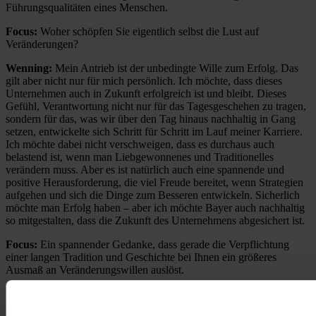
Führungsqualitäten eines Menschen.
Focus:
Woher schöpfen Sie eigentlich selbst die Lust auf
Veränderungen?
Wenning:
Mein Antrieb ist der unbedingte Wille zum Erfolg. Das
gilt aber nicht nur für mich persönlich. Ich möchte, dass dieses
Unternehmen auch in Zukunft erfolgreich ist und bleibt. Dieses
Gefühl, Verantwortung nicht nur für das Tagesgeschehen zu tragen,
sondern für das, was wir über den Tag hinaus nachhaltig in Gang
setzen, entwickelte sich Schritt für Schritt im Lauf meiner Karriere.
Ich möchte dabei nicht verschweigen, dass es durchaus auch
belastend ist, wenn man Liebgewonnenes und Traditionelles
verändern muss. Aber es ist natürlich auch eine spannende und
positive Herausforderung, die viel Freude bereitet, wenn Strategien
aufgehen und sich die Dinge zum Besseren entwickeln. Sicherlich
möchte man Erfolg haben – aber ich möchte Bayer auch nachhaltig
so mitgestalten, dass die Zukunft des Unternehmens abgesichert ist.
Focus:
Ein spannender Gedanke, dass gerade die Verpflichtung
einer langen Tradition und Geschichte bei Ihnen ein größeres
Ausmaß an Veränderungswillen auslöst.
Wenning:
Man muss sich klar darüber werden, wie es langfristig
weitergehen kann und daraus dann auch die Konsequenzen ziehen.