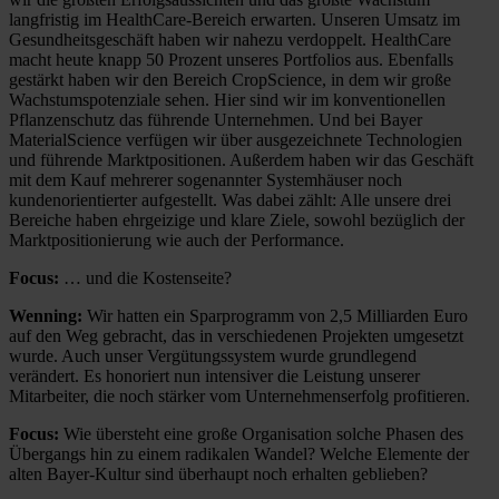
langfristig im HealthCare-Bereich erwarten. Unseren Umsatz im
Gesundheitsgeschäft haben wir nahezu verdoppelt. HealthCare
macht heute knapp 50 Prozent unseres Portfolios aus. Ebenfalls
gestärkt haben wir den Bereich CropScience, in dem wir große
Wachstumspotenziale sehen. Hier sind wir im konventionellen
Pflanzenschutz das führende Unternehmen. Und bei Bayer
MaterialScience verfügen wir über ausgezeichnete Technologien
und führende Marktpositionen. Außerdem haben wir das Geschäft
mit dem Kauf mehrerer sogenannter Systemhäuser noch
kundenorientierter aufgestellt. Was dabei zählt: Alle unsere drei
Bereiche haben ehrgeizige und klare Ziele, sowohl bezüglich der
Marktpositionierung wie auch der Performance.
Focus:
… und die Kostenseite?
Wenning:
Wir hatten ein Sparprogramm von 2,5 Milliarden Euro
auf den Weg gebracht, das in verschiedenen Projekten umgesetzt
wurde. Auch unser Vergütungssystem wurde grundlegend
verändert. Es honoriert nun intensiver die Leistung unserer
Mitarbeiter, die noch stärker vom Unternehmenserfolg profitieren.
Focus:
Wie übersteht eine große Organisation solche Phasen des
Übergangs hin zu einem radikalen Wandel? Welche Elemente der
alten Bayer-Kultur sind überhaupt noch erhalten geblieben?