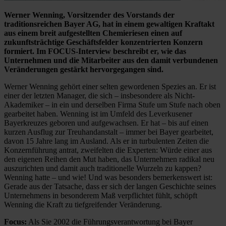
Werner Wenning, Vorsitzender des Vorstands der
traditionsreichen Bayer AG, hat in einem gewaltigen Kraftakt
aus einem breit aufgestellten Chemieriesen einen auf
zukunftsträchtige Geschäftsfelder konzentrierten Konzern
formiert. Im FOCUS-Interview beschreibt er, wie das
Unternehmen und die Mitarbeiter aus den damit verbundenen
Veränderungen gestärkt hervorgegangen sind.
Werner Wenning gehört einer selten gewordenen Spezies an. Er ist
einer der letzten Manager, die sich – insbesondere als Nicht-
Akademiker – in ein und derselben Firma Stufe um Stufe nach oben
gearbeitet haben. Wenning ist im Umfeld des Leverkusener
Bayerkreuzes geboren und aufgewachsen. Er hat – bis auf einen
kurzen Ausflug zur Treuhandanstalt – immer bei Bayer gearbeitet,
davon 15 Jahre lang im Ausland. Als er in turbulenten Zeiten die
Konzernführung antrat, zweifelten die Experten: Würde einer aus
den eigenen Reihen den Mut haben, das Unternehmen radikal neu
auszurichten und damit auch traditionelle Wurzeln zu kappen?
Wenning hatte – und wie! Und was besonders bemerkenswert ist:
Gerade aus der Tatsache, dass er sich der langen Geschichte seines
Unternehmens in besonderem Maß verpflichtet fühlt, schöpft
Wenning die Kraft zu tiefgreifender Veränderung.
Focus:
Als Sie 2002 die Führungsverantwortung bei Bayer