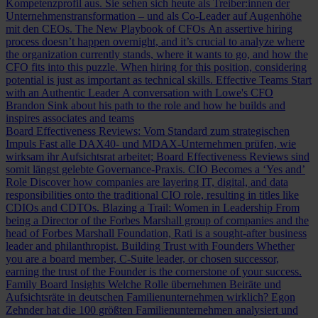
Kompetenzprofil aus. Sie sehen sich heute als Treiber:innen der
Unternehmenstransformation – und als Co-Leader auf Augenhöhe
mit den CEOs.
The New Playbook of CFOs
An assertive hiring
process doesn’t happen overnight, and it’s crucial to analyze where
the organization currently stands, where it wants to go, and how the
CFO fits into this puzzle. When hiring for this position, considering
potential is just as important as technical skills.
Effective Teams Start
with an Authentic Leader
A conversation with Lowe's CFO
Brandon Sink about his path to the role and how he builds and
inspires associates and teams
Board Effectiveness Reviews: Vom Standard zum strategischen
Impuls
Fast alle DAX40- und MDAX-Unternehmen prüfen, wie
wirksam ihr Aufsichtsrat arbeitet; Board Effectiveness Reviews sind
somit längst gelebte Governance-Praxis.
CIO Becomes a ‘Yes and’
Role
Discover how companies are layering IT, digital, and data
responsibilities onto the traditional CIO role, resulting in titles like
CDIOs and CDTOs.
Blazing a Trail: Women in Leadership
From
being a Director of the Forbes Marshall group of companies and the
head of Forbes Marshall Foundation, Rati is a sought-after business
leader and philanthropist.
Building Trust with Founders
Whether
you are a board member, C-Suite leader, or chosen successor,
earning the trust of the Founder is the cornerstone of your success.
Family Board Insights
Welche Rolle übernehmen Beiräte und
Aufsichtsräte in deutschen Familienunternehmen wirklich? Egon
Zehnder hat die 100 größten Familienunternehmen analysiert und