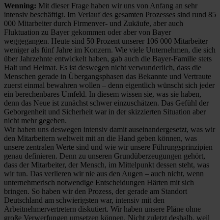
Wenning:
Mit dieser Frage haben wir uns von Anfang an sehr
intensiv beschäftigt. Im Verlauf des gesamten Prozesses sind rund 85
000 Mitarbeiter durch Firmenver- und Zukäufe, aber auch
Fluktuation zu Bayer gekommen oder aber von Bayer
weggegangen. Heute sind 50 Prozent unserer 106 000 Mitarbeiter
weniger als fünf Jahre im Konzern. Wie viele Unternehmen, die sich
über Jahrzehnte entwickelt haben, gab auch die Bayer-Familie stets
Halt und Heimat. Es ist deswegen nicht verwunderlich, dass die
Menschen gerade in Übergangsphasen das Bekannte und Vertraute
zuerst einmal bewahren wollen – denn eigentlich wünscht sich jeder
ein berechenbares Umfeld. In diesem wissen sie, was sie haben,
denn das Neue ist zunächst schwer einzuschätzen. Das Gefühl der
Geborgenheit und Sicherheit war in der skizzierten Situation aber
nicht mehr gegeben.
Wir haben uns deswegen intensiv damit auseinandergesetzt, was wir
den Mitarbeitern weltweit mit an die Hand geben können, was
unsere zentralen Werte sind und wie wir unsere Führungsprinzipien
genau definieren. Denn zu unseren Grundüberzeugungen gehört,
dass der Mitarbeiter, der Mensch, im Mittelpunkt dessen steht, was
wir tun. Das verlieren wir nie aus den Augen – auch nicht, wenn
unternehmerisch notwendige Entscheidungen Härten mit sich
bringen. So haben wir den Prozess, der gerade am Standort
Deutschland am schwierigsten war, intensiv mit den
Arbeitnehmervertretern diskutiert. Wir haben unsere Pläne ohne
große Verwerfungen umsetzen können. Nicht zuletzt deshalb, weil