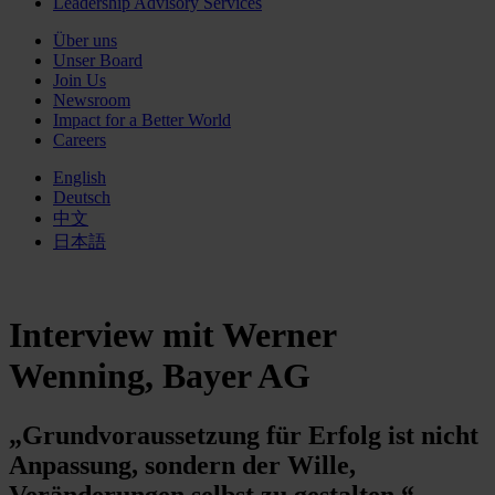
Leadership Advisory Services
Über uns
Unser Board
Join Us
Newsroom
Impact for a Better World
Careers
English
Deutsch
中文
日本語
Interview mit Werner
Wenning, Bayer AG
„Grundvor­aussetzung für Erfolg ist nicht
Anpassung, sondern der Wille,
Veränderungen selbst zu gestalten.“