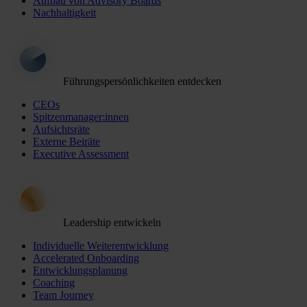
Aufbau von Advisory Boards
Nachhaltigkeit
Führungspersönlichkeiten entdecken
CEOs
Spitzenmanager:innen
Aufsichtsräte
Externe Beiräte
Executive Assessment
Leadership entwickeln
Individuelle Weiterentwicklung
Accelerated Onboarding
Entwicklungsplanung
Coaching
Team Journey