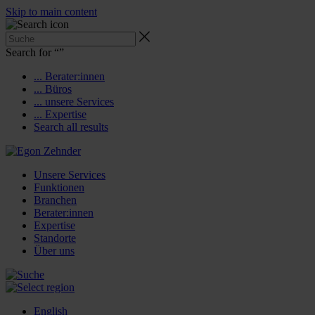
Skip to main content
Search for “
”
... Berater:innen
... Büros
... unsere Services
... Expertise
Search all results
Unsere Services
Funktionen
Branchen
Berater:innen
Expertise
Standorte
Über uns
English