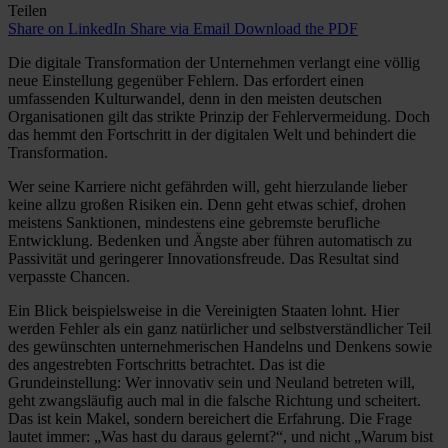
Teilen
Share on LinkedIn
Share via Email
Download the PDF
Die digitale Transformation der Unternehmen verlangt eine völlig
neue Einstellung gegenüber Fehlern. Das erfordert einen
umfassenden Kulturwandel, denn in den meisten deutschen
Organisationen gilt das strikte Prinzip der Fehlervermeidung. Doch
das hemmt den Fortschritt in der digitalen Welt und behindert die
Transformation.
Wer seine Karriere nicht gefährden will, geht hierzulande lieber
keine allzu großen Risiken ein. Denn geht etwas schief, drohen
meistens Sanktionen, mindestens eine gebremste berufliche
Entwicklung. Bedenken und Ängste aber führen automatisch zu
Passivität und geringerer Innovationsfreude. Das Resultat sind
verpasste Chancen.
Ein Blick beispielsweise in die Vereinigten Staaten lohnt. Hier
werden Fehler als ein ganz natürlicher und selbstverständlicher Teil
des gewünschten unternehmerischen Handelns und Denkens sowie
des angestrebten Fortschritts betrachtet. Das ist die
Grundeinstellung: Wer innovativ sein und Neuland betreten will,
geht zwangsläufig auch mal in die falsche Richtung und scheitert.
Das ist kein Makel, sondern bereichert die Erfahrung. Die Frage
lautet immer: „Was hast du daraus gelernt?“, und nicht „Warum bist