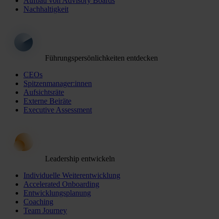
Aufbau von Advisory Boards
Nachhaltigkeit
Führungspersönlichkeiten entdecken
CEOs
Spitzenmanager:innen
Aufsichtsräte
Externe Beiräte
Executive Assessment
Leadership entwickeln
Individuelle Weiterentwicklung
Accelerated Onboarding
Entwicklungsplanung
Coaching
Team Journey