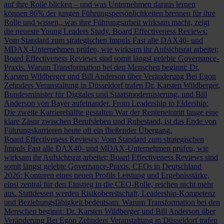
auf ihre Rolle blicken – und was Unternehmen daraus lernen
können
86% der jungen Führungspersönlichkeiten brennen für ihre
Rolle und wissen,, was ihre Führungsarbeit wirksam macht, zeigt
die neueste Young Leaders Study.
Board Effectiveness Reviews:
Vom Standard zum strategischen Impuls
Fast alle DAX40- und
MDAX-Unternehmen prüfen, wie wirksam ihr Aufsichtsrat arbeitet;
Board Effectiveness Reviews sind somit längst gelebte Governance-
Praxis.
Warum Transformation bei den Menschen beginnt: Dr.
Karsten Wildberger und Bill Anderson über Veränderung
Bei Egon
Zehnders Veranstaltung in Düsseldorf trafen Dr. Karsten Wildberger,
Bundesminister für Digitales und Staatsmodernisierung, und Bill
Anderson von Bayer aufeinander.
From Leadership to Eldership:
Die zweite Karrierehälfte gestalten
War der Renteneintritt lange eine
klare Zäsur zwischen Berufsleben und Ruhestand, ist das Ende von
Führungskarrieren heute oft ein fließender Übergang.
Board Effectiveness Reviews: Vom Standard zum strategischen
Impuls
Fast alle DAX40- und MDAX-Unternehmen prüfen, wie
wirksam ihr Aufsichtsrat arbeitet; Board Effectiveness Reviews sind
somit längst gelebte Governance-Praxis.
CEOs in Deutschland
2026: Konturen eines neuen Profils
Leistung und Ergebnisstärke,
einst zentral für den Einstieg in die CEO-Rolle, reichen nicht mehr
aus. Stattdessen werden Risikobereitschaft, Leadership-Kompetenz
und Beziehungsfähigkeit bedeutsam.
Warum Transformation bei den
Menschen beginnt: Dr. Karsten Wildberger und Bill Anderson über
Veränderung
Bei Egon Zehnders Veranstaltung in Düsseldorf trafen