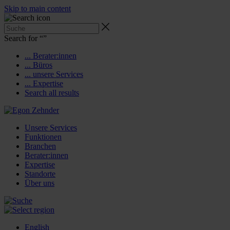
Skip to main content
Search for “
”
... Berater:innen
... Büros
... unsere Services
... Expertise
Search all results
Unsere Services
Funktionen
Branchen
Berater:innen
Expertise
Standorte
Über uns
English