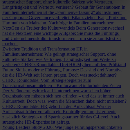
strategischer Support, ohne kulturelle Stärken wie Vertrauen,
Langfristigkeit und Werte zu verlieren?
Gebaut für Generationen
In
Familienunternehmen ist die „Familienverfassung“ als Instrument
der Corporate Governance verbreitet. Bilanz ziehen Katja Portz und
Hartmuth von Maltzahn.
Nachfolge in Familienunternehmen:
NextGen als Treiber des Kulturwandels
Beim Generationswechsel
hat die NextGen eine wichtige Aufgabe: Sie muss die Führungs-
und Unternehmenskultur transformieren – um sie zukunftsfest zu
machen.
Zwischen Tradition und Transformation
HR in
Familienunternehmen: Wie gelingt strategischer Support, ohne
kulturelle Stärken wie Vertrauen, Langfristigkeit und Werte zu
verlieren?
CHRO-Roundtable: Drei HR-Mythen auf dem Prüfstand
Future Skills, moderne Führung, Purpose: Das sind drei Narrative,
die die HR-Welt seit Jahren prägen. Doch was steckt dahinter?
CHRO-Roundtable: Vom Strategiebegleiter zum
Transformationsarchitekten – Kulturwandel in turbulenten Zeiten
Der Veränderungsdruck auf Unternehmen war selten höher,
Organisationen müssen sich neu erfinden – und das ist immer auch
Kulturarbeit. Doch was, wenn die Menschen dabei nicht mitziehen?
CHRO-Roundtable: HR gehört in den Aufsichtsrat
War der
Aufsichtsrat früher vor allem ein Kontrollgremium, ist er heute
zusätzlich Strategie- und Sparringspartner für das C-Level. Auch
strategische HR-Expertise ist gefragt.
Young Leaders Study 2026: Wie junge Führungspersönlichkeiten