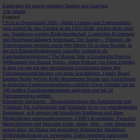
Entdecken Sie unsere neuesten Studien und Analysen
Alle Inhalte
Featured
CEOs in Deutschland 2026 - Studie
Leistung und Ergebnisstärke,
einst zentral für den Einstieg in die CEO-Rolle, reichen nicht mehr
aus. Stattdessen werden Risikobereitschaft, Leadership-Kompetenz
und Beziehungsfähigkeit bedeutsam.
The Journey – Führung, die
Transformation möglich macht
Wie führen Sie in einer Realität, in
der sich Rahmenbedingungen schneller verändern als
Entscheidungsprozesse?
The Human Side of Leadership Podcast
Willkommen bei Human Voices, einem Podcast von Egon Zehnder,
in dem wir uns mit den persönlichen Geschichten hinter den
Führungspersönlichkeiten von heute beschäftigen.
Family Board
Insights Studie
Welche Rolle übernehmen Beiräte und Aufsichtsräte
in deutschen Familienunternehmen wirklich? Egon Zehnder hat die
100 größten Familienunternehmen analysiert und mit 24
Tiefeninterviews geführt.
Künstliche Intelligenz – Herausforderungen für Aufsichtsräte und
Vorstände
Für Aufsichtsräte und Vorstände ist es von entscheidender
Bedeutung, sich intensiv mit künstlicher Intelligenz und ihren
Möglichkeiten auseinanderzusetzen.
CHRO-Roundtable: Zwischen
Menschlichkeit und Maschine
Hallo, danke, bitte – viele Menschen
neigen dazu, im Dialog mit generativer Künstlicher Intelligenz
Höflichkeitsfloskeln zu verwenden. Dabei entstehen parasoziale