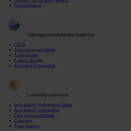
Aufbau von Advisory Boards
Nachhaltigkeit
Führungspersönlichkeiten entdecken
CEOs
Spitzenmanager:innen
Aufsichtsräte
Externe Beiräte
Executive Assessment
Leadership entwickeln
Individuelle Weiterentwicklung
Accelerated Onboarding
Entwicklungsplanung
Coaching
Team Journey