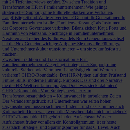
mit 24 Tiefeninterviews geführt.
Zwischen Tradition und
Transformation
HR in Familienunternehmen: Wie gelingt
strategischer Support, ohne kulturelle Stärken wie Vertrauen,
Langfristigkeit und Werte zu verlieren?
Gebaut für Generationen
In
Familienunternehmen ist die „Familienverfassung“ als Instrument
der Corporate Governance verbreitet. Bilanz ziehen Katja Portz und
Hartmuth von Maltzahn.
Nachfolge in Familienunternehmen:
NextGen als Treiber des Kulturwandels
Beim Generationswechsel
hat die NextGen eine wichtige Aufgabe: Sie muss die Führungs-
und Unternehmenskultur transformieren – um sie zukunftsfest zu
machen.
Zwischen Tradition und Transformation
HR in
Familienunternehmen: Wie gelingt strategischer Support, ohne
kulturelle Stärken wie Vertrauen, Langfristigkeit und Werte zu
verlieren?
CHRO-Roundtable: Drei HR-Mythen auf dem Prüfstand
Future Skills, moderne Führung, Purpose: Das sind drei Narrative,
die die HR-Welt seit Jahren prägen. Doch was steckt dahinter?
CHRO-Roundtable: Vom Strategiebegleiter zum
Transformationsarchitekten – Kulturwandel in turbulenten Zeiten
Der Veränderungsdruck auf Unternehmen war selten höher,
Organisationen müssen sich neu erfinden – und das ist immer auch
Kulturarbeit. Doch was, wenn die Menschen dabei nicht mitziehen?
CHRO-Roundtable: HR gehört in den Aufsichtsrat
War der
Aufsichtsrat früher vor allem ein Kontrollgremium, ist er heute
zusätzlich Strategie- und Sparringspartner für das C-Level. Auch