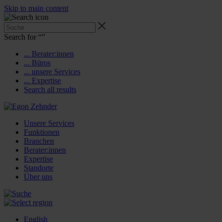
Skip to main content
Search for “
”
... Berater:innen
... Büros
... unsere Services
... Expertise
Search all results
Unsere Services
Funktionen
Branchen
Berater:innen
Expertise
Standorte
Über uns
English