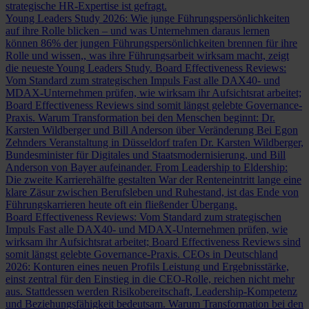
strategische HR-Expertise ist gefragt.
Young Leaders Study 2026: Wie junge Führungspersönlichkeiten
auf ihre Rolle blicken – und was Unternehmen daraus lernen
können
86% der jungen Führungspersönlichkeiten brennen für ihre
Rolle und wissen,, was ihre Führungsarbeit wirksam macht, zeigt
die neueste Young Leaders Study.
Board Effectiveness Reviews:
Vom Standard zum strategischen Impuls
Fast alle DAX40- und
MDAX-Unternehmen prüfen, wie wirksam ihr Aufsichtsrat arbeitet;
Board Effectiveness Reviews sind somit längst gelebte Governance-
Praxis.
Warum Transformation bei den Menschen beginnt: Dr.
Karsten Wildberger und Bill Anderson über Veränderung
Bei Egon
Zehnders Veranstaltung in Düsseldorf trafen Dr. Karsten Wildberger,
Bundesminister für Digitales und Staatsmodernisierung, und Bill
Anderson von Bayer aufeinander.
From Leadership to Eldership:
Die zweite Karrierehälfte gestalten
War der Renteneintritt lange eine
klare Zäsur zwischen Berufsleben und Ruhestand, ist das Ende von
Führungskarrieren heute oft ein fließender Übergang.
Board Effectiveness Reviews: Vom Standard zum strategischen
Impuls
Fast alle DAX40- und MDAX-Unternehmen prüfen, wie
wirksam ihr Aufsichtsrat arbeitet; Board Effectiveness Reviews sind
somit längst gelebte Governance-Praxis.
CEOs in Deutschland
2026: Konturen eines neuen Profils
Leistung und Ergebnisstärke,
einst zentral für den Einstieg in die CEO-Rolle, reichen nicht mehr
aus. Stattdessen werden Risikobereitschaft, Leadership-Kompetenz
und Beziehungsfähigkeit bedeutsam.
Warum Transformation bei den