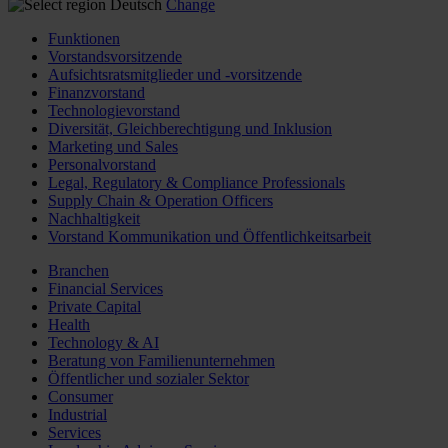
Deutsch
Change
Funktionen
Vorstandsvorsitzende
Aufsichtsratsmitglieder und -vorsitzende
Finanzvorstand
Technologievorstand
Diversität, Gleichberechtigung und Inklusion
Marketing und Sales
Personalvorstand
Legal, Regulatory & Compliance Professionals
Supply Chain & Operation Officers
Nachhaltigkeit
Vorstand Kommunikation und Öffentlichkeitsarbeit
Branchen
Financial Services
Private Capital
Health
Technology & AI
Beratung von Familienunternehmen
Öffentlicher und sozialer Sektor
Consumer
Industrial
Services