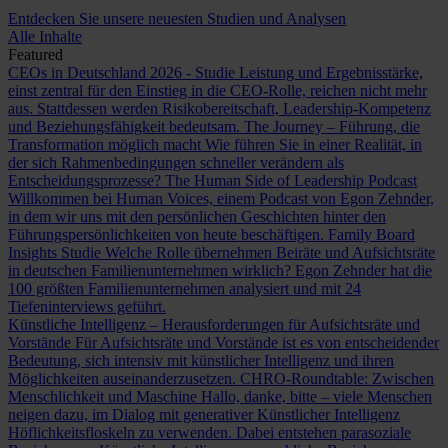
Entdecken Sie unsere neuesten Studien und Analysen
Alle Inhalte
Featured
CEOs in Deutschland 2026 - Studie
Leistung und Ergebnisstärke,
einst zentral für den Einstieg in die CEO-Rolle, reichen nicht mehr
aus. Stattdessen werden Risikobereitschaft, Leadership-Kompetenz
und Beziehungsfähigkeit bedeutsam.
The Journey – Führung, die
Transformation möglich macht
Wie führen Sie in einer Realität, in
der sich Rahmenbedingungen schneller verändern als
Entscheidungsprozesse?
The Human Side of Leadership Podcast
Willkommen bei Human Voices, einem Podcast von Egon Zehnder,
in dem wir uns mit den persönlichen Geschichten hinter den
Führungspersönlichkeiten von heute beschäftigen.
Family Board
Insights Studie
Welche Rolle übernehmen Beiräte und Aufsichtsräte
in deutschen Familienunternehmen wirklich? Egon Zehnder hat die
100 größten Familienunternehmen analysiert und mit 24
Tiefeninterviews geführt.
Künstliche Intelligenz – Herausforderungen für Aufsichtsräte und
Vorstände
Für Aufsichtsräte und Vorstände ist es von entscheidender
Bedeutung, sich intensiv mit künstlicher Intelligenz und ihren
Möglichkeiten auseinanderzusetzen.
CHRO-Roundtable: Zwischen
Menschlichkeit und Maschine
Hallo, danke, bitte – viele Menschen
neigen dazu, im Dialog mit generativer Künstlicher Intelligenz
Höflichkeitsfloskeln zu verwenden. Dabei entstehen parasoziale