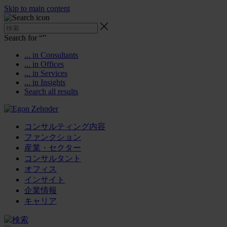
Skip to main content
Search for “
”
... in Consultants
... in Offices
... in Services
... in Insights
Search all results
コンサルティング内容
ファンクション
産業・セクター
コンサルタント
オフィス
インサイト
企業情報
キャリア