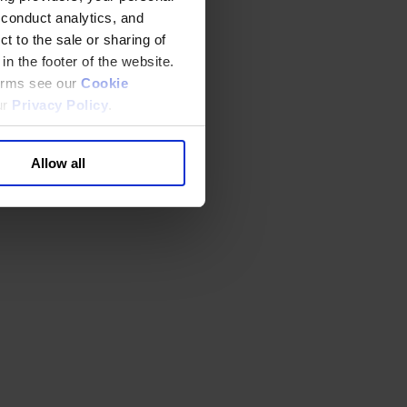
 conduct analytics, and
t to the sale or sharing of
in the footer of the website.
terms see our
Cookie
ur
Privacy Policy
.
Allow all