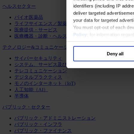
identifiers (including IP add
ヘルスセクター
deliver targeted advertisemen
バイオ医薬品
your data for targeted advert
ライフサイエンス／製薬
You must opt-out of each dev
医療提供・サービス
Policy
; for information rega
医療機器・診断・ヘルスケアテクノロジー
テクノロジー&コミュニケーション
Deny all
サイバーセキュリティ
システム、サービス及びソフトウェア
テレコミュニケーション
デジタルプラクティス
モノのインターネット（IoT)
人工知能（AI）
半導体
パブリック・セクター
パブリック・アドミニストレーション
パブリック・インフラ
パブリック・ファイナンス