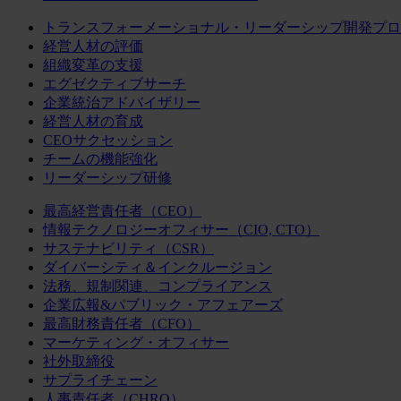
トランスフォーメーショナル・リーダーシップ開発プロ
経営人材の評価
組織変革の支援
エグゼクティブサーチ
企業統治アドバイザリー
経営人材の育成
CEOサクセッション
チームの機能強化
リーダーシップ研修
最高経営責任者（CEO）
情報テクノロジーオフィサー（CIO, CTO）
サステナビリティ（CSR）
ダイバーシティ＆インクルージョン
法務、規制関連、コンプライアンス
企業広報&パブリック・アフェアーズ
最高財務責任者（CFO）
マーケティング・オフィサー
社外取締役
サプライチェーン
人事責任者（CHRO）