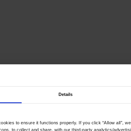
Details
okies to ensure it functions properly. If you click “Allow all”, we 
ons, to collect and share, with our third-party analytics/advertis