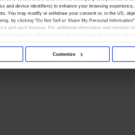
ress and device identifiers) to enhance your browsing experience,
ts. You may modify or withdraw your consent or, in the US, objec
ising, by clicking “Do Not Sell or Share My Personal Information” 
ice and each browser. For additional information and retention 
rding our general collection and use of personal information see o
Customize