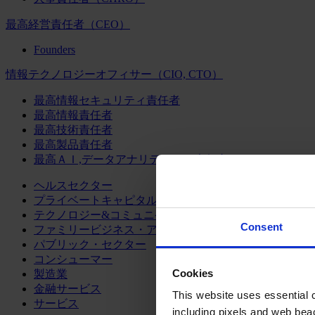
最高経営責任者（CEO）
Founders
情報テクノロジーオフィサー（CIO, CTO）
最高情報セキュリティ責任者
最高情報責任者
最高技術責任者
最高製品責任者
最高ＡＩ,データアナリティクス責任者
ヘルスセクター
プライベートキャピタル
テクノロジー&コミュニケーション
Consent
ファミリービジネス・アドバイザリー
パブリック・セクター
コンシューマー
Cookies
製造業
金融サービス
This website uses essential co
サービス
including pixels and web beac