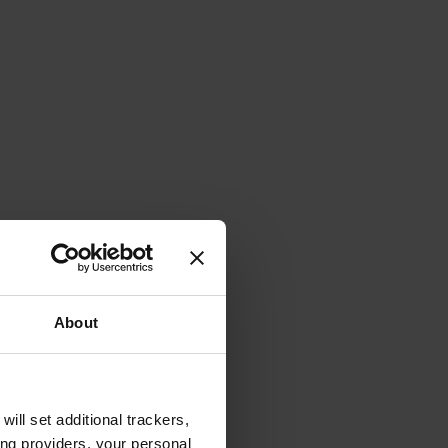
About
will set additional trackers,
ing providers, your personal