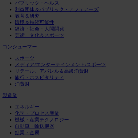
パブリック・ヘルス
利益団体＆パブリック・アフェアーズ
教育＆研究
環境＆持続可能性
経済・社会・人間開発
芸術、文化＆スポーツ
コンシューマー
スポーツ
メディア/エンターテインメント/スポーツ
リテール、アパレル＆高級消費財
旅行・ホスピタリティ
消費財
製造業
エネルギー
化学・プロセス産業
機械・産業テクノロジー
自動車・輸送機器
鉱業・金属