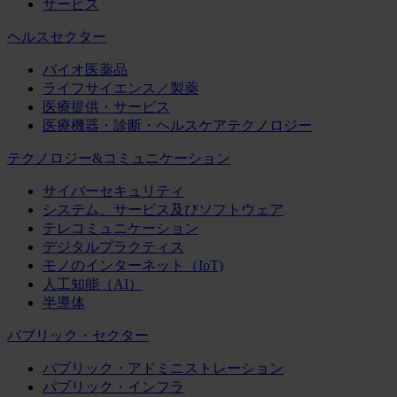
サービス
ヘルスセクター
バイオ医薬品
ライフサイエンス／製薬
医療提供・サービス
医療機器・診断・ヘルスケアテクノロジー
テクノロジー&コミュニケーション
サイバーセキュリティ
システム、サービス及びソフトウェア
テレコミュニケーション
デジタルプラクティス
モノのインターネット（IoT)
人工知能（AI）
半導体
パブリック・セクター
パブリック・アドミニストレーション
パブリック・インフラ