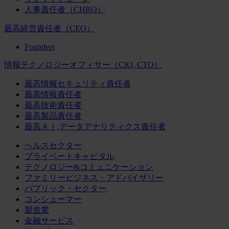
人事責任者（CHRO）
最高経営責任者（CEO）
Founders
情報テクノロジーオフィサー（CIO, CTO）
最高情報セキュリティ責任者
最高情報責任者
最高技術責任者
最高製品責任者
最高ＡＩ,データアナリティクス責任者
ヘルスセクター
プライベートキャピタル
テクノロジー&コミュニケーション
ファミリービジネス・アドバイザリー
パブリック・セクター
コンシューマー
製造業
金融サービス