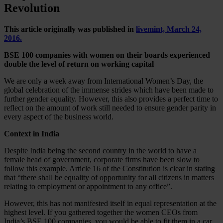
Revolution
This article originally was published in
livemint, March 24,
2016.
BSE 100 companies with women on their boards experienced
double the level of return on working capital​
We are only a week away from International Women’s Day, the
global celebration of the immense strides which have been made to
further gender equality. However, this also provides a perfect time to
reflect on the amount of work still needed to ensure gender parity in
every aspect of the business world.
Context in India
Despite India being the second country in the world to have a
female head of government, corporate firms have been slow to
follow this example. Article 16 of the Constitution is clear in stating
that “there shall be equality of opportunity for all citizens in matters
relating to employment or appointment to any office”.
However, this has not manifested itself in equal representation at the
highest level. If you gathered together the women CEOs from
India’s BSE 100 companies, you would be able to fit them in a car