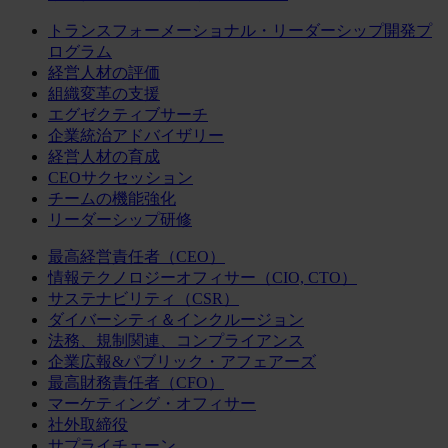
トランスフォーメーショナル・リーダーシップ開発プ
ログラム
経営人材の評価
組織変革の支援
エグゼクティブサーチ
企業統治アドバイザリー
経営人材の育成
CEOサクセッション
チームの機能強化
リーダーシップ研修
最高経営責任者（CEO）
情報テクノロジーオフィサー（CIO, CTO）
サステナビリティ（CSR）
ダイバーシティ＆インクルージョン
法務、規制関連、コンプライアンス
企業広報&パブリック・アフェアーズ
最高財務責任者（CFO）
マーケティング・オフィサー
社外取締役
サプライチェーン