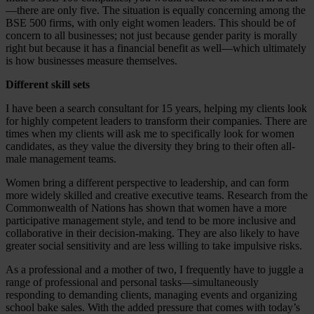
—there are only five. The situation is equally concerning among the
BSE 500 firms, with only eight women leaders. This should be of
concern to all businesses; not just because gender parity is morally
right but because it has a financial benefit as well—which ultimately
is how businesses measure themselves.
Different skill sets
I have been a search consultant for 15 years, helping my clients look
for highly competent leaders to transform their companies. There are
times when my clients will ask me to specifically look for women
candidates, as they value the diversity they bring to their often all-
male management teams.
Women bring a different perspective to leadership, and can form
more widely skilled and creative executive teams. Research from the
Commonwealth of Nations has shown that women have a more
participative management style, and tend to be more inclusive and
collaborative in their decision-making. They are also likely to have
greater social sensitivity and are less willing to take impulsive risks.
As a professional and a mother of two, I frequently have to juggle a
range of professional and personal tasks—simultaneously
responding to demanding clients, managing events and organizing
school bake sales. With the added pressure that comes with today’s