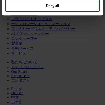
人事責任者（CHRO）
general collection and use of personal information see
Deny all
our
Privacy Policy
.
産業・セクター
ヘルスセクター
プライベートキャピタル
テクノロジー&コミュニケーション
ファミリービジネス・アドバイザリー
パブリック・セクター
コンシューマー
製造業
金融サービス
サービス
私たちについて
メディア&ニュース
Our Board
Expert Team
コンタクト
English
Deutsch
中文
日本語