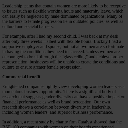
Leadership teams that contain women are more likely to be receptive
to issues such as flexible working hours and maternity leave, which
can easily be neglected by male-dominated organizations. Many of
the barriers to female progression lie in outdated policies, as well as
cultural and societal barriers.
For example, after I had my second child, I was back at my desk
after only three weeks—albeit with flexible hours! Luckily I had a
supportive employer and spouse, but not all women are so fortunate
in having the conditions they need to succeed. Unless women are
encouraged to break through the “glass ceiling” and achieve proper
representation, businesses will be unable to create the conditions and
culture to ensure greater female progression.
Commercial benefit
Enlightened companies rightly view developing women leaders as a
momentous business opportunity. There is a significant body of
research that suggests gender diversity can have a positive impact on
financial performance as well as brand perception. Our own
research shows a correlation between diversity in leadership,
including women leaders, and superior business performance.
In addition, a recent study by charity firm Catalyst showed that the
BSE 100 companies with women on their boards experienced