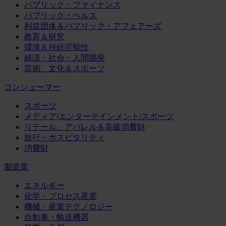
パブリック・ファイナンス
パブリック・ヘルス
利益団体＆パブリック・アフェアーズ
教育＆研究
環境＆持続可能性
経済・社会・人間開発
芸術、文化＆スポーツ
コンシューマー
スポーツ
メディア/エンターテインメント/スポーツ
リテール、アパレル＆高級消費財
旅行・ホスピタリティ
消費財
製造業
エネルギー
化学・プロセス産業
機械・産業テクノロジー
自動車・輸送機器