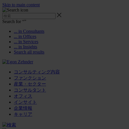
Skip to main content
Search for “
”
... in Consultants
... in Offices
... in Services
... in Insights
Search all results
コンサルティング内容
ファンクション
産業・セクター
コンサルタント
オフィス
インサイト
企業情報
キャリア