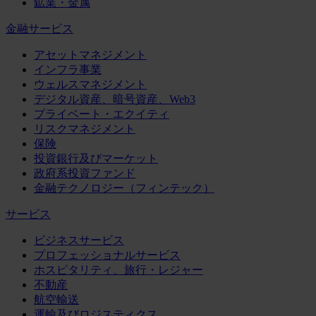
鉱業・金属
金融サービス
アセットマネジメント
インフラ事業
ウェルスマネジメント
デジタル資産、暗号資産、Web3
プライベート・エクイティ
リスクマネジメント
保険
投資銀行及びマーケット
政府系投資ファンド
金融テクノロジー（フィンテック）
サービス
ビジネスサービス
プロフェッショナルサービス
ホスピタリティ、旅行・レジャー
不動産
航空輸送
運輸及びロジスティクス