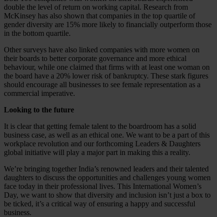
double the level of return on working capital. Research from
McKinsey has also shown that companies in the top quartile of
gender diversity are 15% more likely to financially outperform those
in the bottom quartile.
Other surveys have also linked companies with more women on
their boards to better corporate governance and more ethical
behaviour, while one claimed that firms with at least one woman on
the board have a 20% lower risk of bankruptcy. These stark figures
should encourage all businesses to see female representation as a
commercial imperative.
Looking to the future
It is clear that getting female talent to the boardroom has a solid
business case, as well as an ethical one. We want to be a part of this
workplace revolution and our forthcoming Leaders & Daughters
global initiative will play a major part in making this a reality.
We’re bringing together India’s renowned leaders and their talented
daughters to discuss the opportunities and challenges young women
face today in their professional lives. This International Women’s
Day, we want to show that diversity and inclusion isn’t just a box to
be ticked, it’s a critical way of ensuring a happy and successful
business.