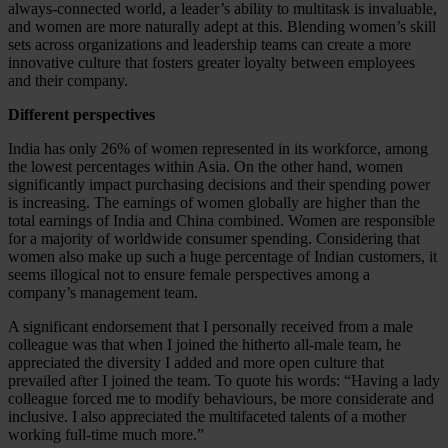
always-connected world, a leader’s ability to multitask is invaluable,
and women are more naturally adept at this. Blending women’s skill
sets across organizations and leadership teams can create a more
innovative culture that fosters greater loyalty between employees
and their company.
Different perspectives
India has only 26% of women represented in its workforce, among
the lowest percentages within Asia. On the other hand, women
significantly impact purchasing decisions and their spending power
is increasing. The earnings of women globally are higher than the
total earnings of India and China combined. Women are responsible
for a majority of worldwide consumer spending. Considering that
women also make up such a huge percentage of Indian customers, it
seems illogical not to ensure female perspectives among a
company’s management team.
A significant endorsement that I personally received from a male
colleague was that when I joined the hitherto all-male team, he
appreciated the diversity I added and more open culture that
prevailed after I joined the team. To quote his words: “Having a lady
colleague forced me to modify behaviours, be more considerate and
inclusive. I also appreciated the multifaceted talents of a mother
working full-time much more.”