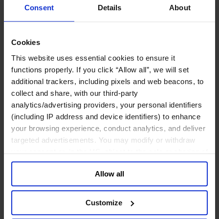
ログラム
Consent
Details
About
経営人材の評価
組織変革の支援
エグゼクティブサーチ
Cookies
企業統治アドバイザリー
This website uses essential cookies to ensure it
経営人材の育成
CEOサクセッション
functions properly. If you click “Allow all”, we will set
チームの機能強化
additional trackers, including pixels and web beacons, to
リーダーシップ研修
collect and share, with our third-party
analytics/advertising providers, your personal identifiers
ファンクション
(including IP address and device identifiers) to enhance
最高経営責任者（CEO）
情報テクノロジーオフィサー（CIO, CTO）
your browsing experience, conduct analytics, and deliver
サステナビリティ（CSR）
targeted advertisements. You may modify or withdraw
ダイバーシティ＆インクルージョン
your consent or, in the US, object to the sale or sharing of
法務、規制関連、コンプライアンス
your data for targeted advertising, by clicking “Do Not
企業広報&パブリック・アフェアーズ
Allow all
Sell or Share My Personal Information” in the footer of
最高財務責任者（CFO）
the website. You must opt-out of each device and each
マーケティング・オフィサー
browser. For additional information and retention terms
社外取締役
Customize
サプライチェーン
see our
Cookie Policy
; for information regarding our