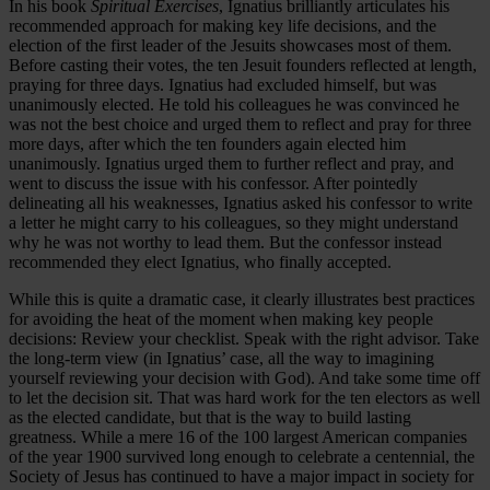
In his book
Spiritual Exercises
, Ignatius brilliantly articulates his
recommended approach for making key life decisions, and the
election of the first leader of the Jesuits showcases most of them.
Before casting their votes, the ten Jesuit founders reflected at length,
praying for three days. Ignatius had excluded himself, but was
unanimously elected. He told his colleagues he was convinced he
was not the best choice and urged them to reflect and pray for three
more days, after which the ten founders again elected him
unanimously. Ignatius urged them to further reflect and pray, and
went to discuss the issue with his confessor. After pointedly
delineating all his weaknesses, Ignatius asked his confessor to write
a letter he might carry to his colleagues, so they might understand
why he was not worthy to lead them. But the confessor instead
recommended they elect Ignatius, who finally accepted.
While this is quite a dramatic case, it clearly illustrates best practices
for avoiding the heat of the moment when making key people
decisions: Review your checklist. Speak with the right advisor. Take
the long-term view (in Ignatius’ case, all the way to imagining
yourself reviewing your decision with God). And take some time off
to let the decision sit. That was hard work for the ten electors as well
as the elected candidate, but that is the way to build lasting
greatness. While a mere 16 of the 100 largest American companies
of the year 1900 survived long enough to celebrate a centennial, the
Society of Jesus has continued to have a major impact in society for