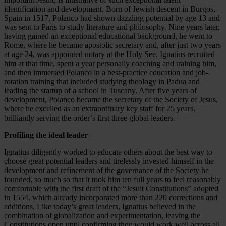
identification and development. Born of Jewish descent in Burgos,
Spain in 1517, Polanco had shown dazzling potential by age 13 and
was sent to Paris to study literature and philosophy. Nine years later,
having gained an exceptional educational background, he went to
Rome, where he became apostolic secretary and, after just two years
at age 24, was appointed notary at the Holy See. Ignatius recruited
him at that time, spent a year personally coaching and training him,
and then immersed Polanco in a best-practice education and job-
rotation training that included studying theology in Padua and
leading the startup of a school in Tuscany. After five years of
development, Polanco became the secretary of the Society of Jesus,
where he excelled as an extraordinary key staff for 25 years,
brilliantly serving the order’s first three global leaders.
Profiling the ideal leader
Ignatius diligently worked to educate others about the best way to
choose great potential leaders and tirelessly invested himself in the
development and refinement of the governance of the Society he
founded, so much so that it took him ten full years to feel reasonably
comfortable with the first draft of the “Jesuit Constitutions” adopted
in 1554, which already incorporated more than 220 corrections and
additions. Like today’s great leaders, Ignatius believed in the
combination of globalization and experimentation, leaving the
Constitutions open until confirming they would work well across all