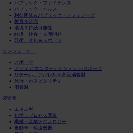
パブリック・ファイナンス
パブリック・ヘルス
利益団体＆パブリック・アフェアーズ
教育＆研究
環境＆持続可能性
経済・社会・人間開発
芸術、文化＆スポーツ
コンシューマー
スポーツ
メディア/エンターテインメント/スポーツ
リテール、アパレル＆高級消費財
旅行・ホスピタリティ
消費財
製造業
エネルギー
化学・プロセス産業
機械・産業テクノロジー
自動車・輸送機器