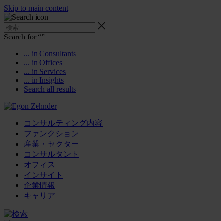
Skip to main content
Search for “
”
... in Consultants
... in Offices
... in Services
... in Insights
Search all results
コンサルティング内容
ファンクション
産業・セクター
コンサルタント
オフィス
インサイト
企業情報
キャリア