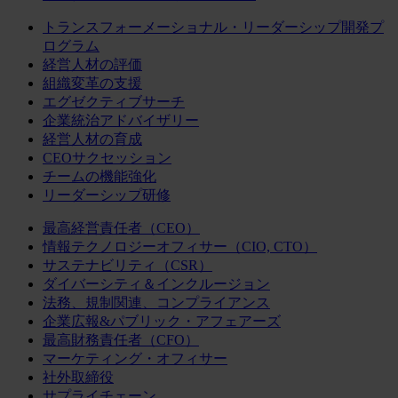
トランスフォーメーショナル・リーダーシップ開発プ
ログラム
経営人材の評価
組織変革の支援
エグゼクティブサーチ
企業統治アドバイザリー
経営人材の育成
CEOサクセッション
チームの機能強化
リーダーシップ研修
最高経営責任者（CEO）
情報テクノロジーオフィサー（CIO, CTO）
サステナビリティ（CSR）
ダイバーシティ＆インクルージョン
法務、規制関連、コンプライアンス
企業広報&パブリック・アフェアーズ
最高財務責任者（CFO）
マーケティング・オフィサー
社外取締役
サプライチェーン