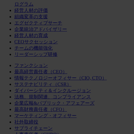
ログラム
経営人材の評価
組織変革の支援
エグゼクティブサーチ
企業統治アドバイザリー
経営人材の育成
CEOサクセッション
チームの機能強化
リーダーシップ研修
ファンクション
最高経営責任者（CEO）
情報テクノロジーオフィサー（CIO, CTO）
サステナビリティ（CSR）
ダイバーシティ＆インクルージョン
法務、規制関連、コンプライアンス
企業広報&パブリック・アフェアーズ
最高財務責任者（CFO）
マーケティング・オフィサー
社外取締役
サプライチェーン