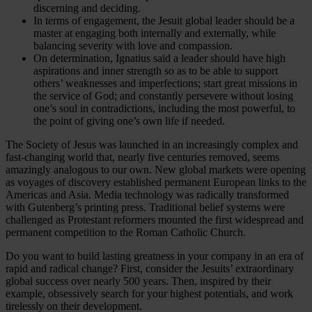
discerning and deciding.
In terms of engagement, the Jesuit global leader should be a
master at engaging both internally and externally, while
balancing severity with love and compassion.
On determination, Ignatius said a leader should have high
aspirations and inner strength so as to be able to support
others’ weaknesses and imperfections; start great missions in
the service of God; and constantly persevere without losing
one’s soul in contradictions, including the most powerful, to
the point of giving one’s own life if needed.
The Society of Jesus was launched in an increasingly complex and
fast-changing world that, nearly five centuries removed, seems
amazingly analogous to our own. New global markets were opening
as voyages of discovery established permanent European links to the
Americas and Asia. Media technology was radically transformed
with Gutenberg’s printing press. Traditional belief systems were
challenged as Protestant reformers mounted the first widespread and
permanent competition to the Roman Catholic Church.
Do you want to build lasting greatness in your company in an era of
rapid and radical change? First, consider the Jesuits’ extraordinary
global success over nearly 500 years. Then, inspired by their
example, obsessively search for your highest potentials, and work
tirelessly on their development.