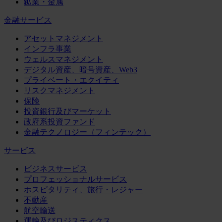
鉱業・金属
金融サービス
アセットマネジメント
インフラ事業
ウェルスマネジメント
デジタル資産、暗号資産、Web3
プライベート・エクイティ
リスクマネジメント
保険
投資銀行及びマーケット
政府系投資ファンド
金融テクノロジー（フィンテック）
サービス
ビジネスサービス
プロフェッショナルサービス
ホスピタリティ、旅行・レジャー
不動産
航空輸送
運輸及びロジスティクス