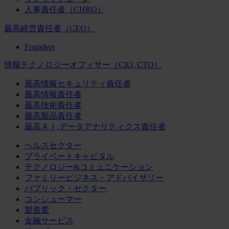
人事責任者（CHRO）
最高経営責任者（CEO）
Founders
情報テクノロジーオフィサー（CIO, CTO）
最高情報セキュリティ責任者
最高情報責任者
最高技術責任者
最高製品責任者
最高ＡＩ,データアナリティクス責任者
ヘルスセクター
プライベートキャピタル
テクノロジー&コミュニケーション
ファミリービジネス・アドバイザリー
パブリック・セクター
コンシューマー
製造業
金融サービス