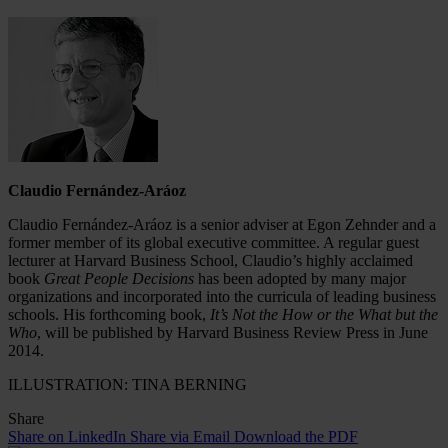
Claudio Fernández-Aráoz
Claudio Fernández-Aráoz is a senior adviser at Egon Zehnder and a
former member of its global executive committee. A regular guest
lecturer at Harvard Business School, Claudio’s highly acclaimed
book
Great People Decisions
has been adopted by many major
organizations and incorporated into the curricula of leading business
schools. His forthcoming book,
It’s Not the How or the What but the
Who
, will be published by Harvard Business Review Press in June
2014.
ILLUSTRATION: TINA BERNING
Share
Share on LinkedIn
Share via Email
Download the PDF