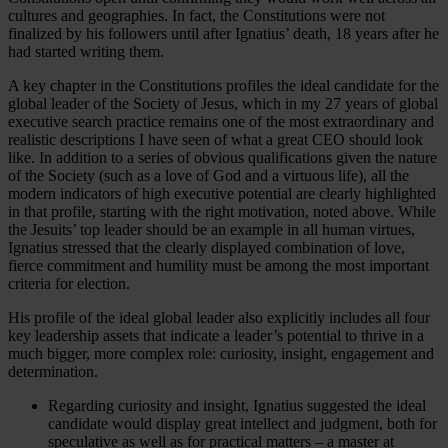
cultures and geographies. In fact, the Constitutions were not
finalized by his followers until after Ignatius’ death, 18 years after he
had started writing them.
A key chapter in the Constitutions profiles the ideal candidate for the
global leader of the Society of Jesus, which in my 27 years of global
executive search practice remains one of the most extraordinary and
realistic descriptions I have seen of what a great CEO should look
like. In addition to a series of obvious qualifications given the nature
of the Society (such as a love of God and a virtuous life), all the
modern indicators of high executive potential are clearly highlighted
in that profile, starting with the right motivation, noted above. While
the Jesuits’ top leader should be an example in all human virtues,
Ignatius stressed that the clearly displayed combination of love,
fierce commitment and humility must be among the most important
criteria for election.
His profile of the ideal global leader also explicitly includes all four
key leadership assets that indicate a leader’s potential to thrive in a
much bigger, more complex role: curiosity, insight, engagement and
determination.
Regarding curiosity and insight, Ignatius suggested the ideal
candidate would display great intellect and judgment, both for
speculative as well as for practical matters – a master at