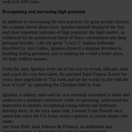
well over 450 years.
Recognizing and nurturing high potential
In addition to showcasing the best practices for great people choices,
the example above shows how Ignatius himself displayed the first
and most important indicator of high potential: the right motive, as
evidenced by his paradoxical blend of fierce commitment and deep
personal humility. Like the great “Level 5” leaders brilliantly
described by Jim Collins, Ignatius showed a singular devotion to
building lasting greatness, and to making the world a better place,
for truly selfless reasons.
From the start, Ignatius went out of his way to recruit, educate, train
and coach the very best talent. He pursued Saint Francis Xavier for
years, then urged him to “Go forth and set the world on fire with the
love of God” by spreading the Christian faith in Asia.
Ignatius, a military man until he was seriously wounded in battle and
underwent a spiritual conversion while recuperating, understood the
imperative to identify exceptional young talents and brilliantly
develop them. In the very same vein, General Colin Powell once
noted that when the US Army needs a general, it cannot simply hire
some-
one from IBM. Juan Alfonso de Polanco, an influential and
important Jesuit, is illustrative of such exceptional talent