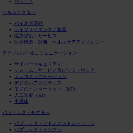
サービス
ヘルスセクター
バイオ医薬品
ライフサイエンス／製薬
医療提供・サービス
医療機器・診断・ヘルスケアテクノロジー
テクノロジー&コミュニケーション
サイバーセキュリティ
システム、サービス及びソフトウェア
テレコミュニケーション
デジタルプラクティス
モノのインターネット（IoT)
人工知能（AI）
半導体
パブリック・セクター
パブリック・アドミニストレーション
パブリック・インフラ