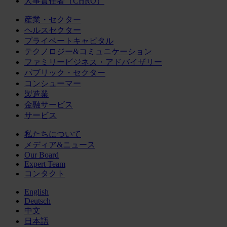
人事責任者（CHRO）
産業・セクター
ヘルスセクター
プライベートキャピタル
テクノロジー&コミュニケーション
ファミリービジネス・アドバイザリー
パブリック・セクター
コンシューマー
製造業
金融サービス
サービス
私たちについて
メディア&ニュース
Our Board
Expert Team
コンタクト
English
Deutsch
中文
日本語