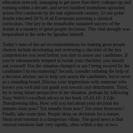
education network, managing to get more than thirty colleges up and
running within a decade, and seven hundred institutions sprawled
across five continents by the late eighteenth century. At one point
Jesuits educated 20 % of all Europeans pursuing a classical
curriculum. One key to the remarkable sustained success of the
Jesuits is a mastery of great people decisions. This vital strength was
bequeathed to the order by Ignatius himself.
Today’s state-of-the-art recommendations for making great people
choices include developing and reviewing a checklist of the key
competencies you need before you start to assess any candidates. If
you’re subsequently tempted to tweak your checklist, you should
ask yourself: Has the situation changed or am I being swayed by the
candidates I’m encountering? Second, consider enlisting the help of
a decision advisor, not to help you assess the candidates, but to serve
as a sounding board. Discuss your impressions with someone who
knows you well and can guide you toward cool detachment. Third,
try to bring future perspective to the situation, perhaps by following
Suzy Welch’s excellent advice in her book
10-10-10: A Life-
Transforming Idea
. How will you feel about your decision ten
minutes from now? Ten months from now? Ten years from now?
Finally, take some time. People sleep on decisions for a reason.
Short-term emotion is a dangerous villain. The good news is that
visceral emotions fade very rapidly, often within a day or two.