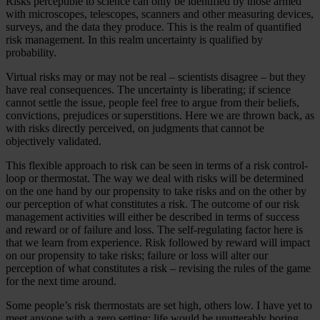
Risks perceptible to science can only be identified by those armed
with microscopes, telescopes, scanners and other measuring devices,
surveys, and the data they produce. This is the realm of quantified
risk management. In this realm uncertainty is qualified by
probability.
Virtual risks may or may not be real – scientists disagree – but they
have real consequences. The uncertainty is liberating; if science
cannot settle the issue, people feel free to argue from their beliefs,
convictions, prejudices or superstitions. Here we are thrown back, as
with risks directly perceived, on judgments that cannot be
objectively validated.
This flexible approach to risk can be seen in terms of a risk control-
loop or thermostat. The way we deal with risks will be determined
on the one hand by our propensity to take risks and on the other by
our perception of what constitutes a risk. The outcome of our risk
management activities will either be described in terms of success
and reward or of failure and loss. The self-regulating factor here is
that we learn from experience. Risk followed by reward will impact
on our propensity to take risks; failure or loss will alter our
perception of what constitutes a risk – revising the rules of the game
for the next time around.
Some people’s risk thermostats are set high, others low. I have yet to
meet anyone with a zero setting; life would be unutterably boring.