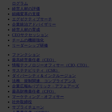
ログラム
経営人材の評価
組織変革の支援
エグゼクティブサーチ
企業統治アドバイザリー
経営人材の育成
CEOサクセッション
チームの機能強化
リーダーシップ研修
ファンクション
最高経営責任者（CEO）
情報テクノロジーオフィサー（CIO, CTO）
サステナビリティ（CSR）
ダイバーシティ＆インクルージョン
法務、規制関連、コンプライアンス
企業広報&パブリック・アフェアーズ
最高財務責任者（CFO）
マーケティング・オフィサー
社外取締役
サプライチェーン