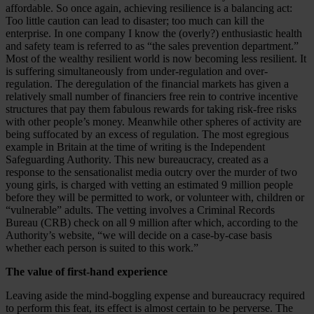
affordable. So once again, achieving resilience is a balancing act:
Too little caution can lead to disaster; too much can kill the
enterprise. In one company I know the (overly?) enthusiastic health
and safety team is referred to as “the sales prevention department.”
Most of the wealthy resilient world is now becoming less resilient. It
is suffering simultaneously from under-regulation and over-
regulation. The deregulation of the financial markets has given a
relatively small number of financiers free rein to contrive incentive
structures that pay them fabulous rewards for taking risk-free risks
with other people’s money. Meanwhile other spheres of activity are
being suffocated by an excess of regulation. The most egregious
example in Britain at the time of writing is the Independent
Safeguarding Authority. This new bureaucracy, created as a
response to the sensationalist media outcry over the murder of two
young girls, is charged with vetting an estimated 9 million people
before they will be permitted to work, or volunteer with, children or
“vulnerable” adults. The vetting involves a Criminal Records
Bureau (CRB) check on all 9 million after which, according to the
Authority’s website, “we will decide on a case-by-case basis
whether each person is suited to this work.”
The value of first-hand experience
Leaving aside the mind-boggling expense and bureaucracy required
to perform this feat, its effect is almost certain to be perverse. The