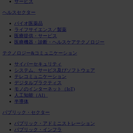
サービス
ヘルスセクター
バイオ医薬品
ライフサイエンス／製薬
医療提供・サービス
医療機器・診断・ヘルスケアテクノロジー
テクノロジー&コミュニケーション
サイバーセキュリティ
システム、サービス及びソフトウェア
テレコミュニケーション
デジタルプラクティス
モノのインターネット（IoT)
人工知能（AI）
半導体
パブリック・セクター
パブリック・アドミニストレーション
パブリック・インフラ