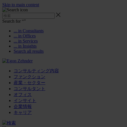
Skip to main content
Search for “
”
... in Consultants
... in Offices
... in Services
... in Insights
Search all results
コンサルティング内容
ファンクション
産業・セクター
コンサルタント
オフィス
インサイト
企業情報
キャリア