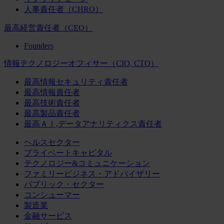
人事責任者（CHRO）
最高経営責任者（CEO）
Founders
情報テクノロジーオフィサー（CIO, CTO）
最高情報セキュリティ責任者
最高情報責任者
最高技術責任者
最高製品責任者
最高ＡＩ,データアナリティクス責任者
ヘルスセクター
プライベートキャピタル
テクノロジー&コミュニケーション
ファミリービジネス・アドバイザリー
パブリック・セクター
コンシューマー
製造業
金融サービス