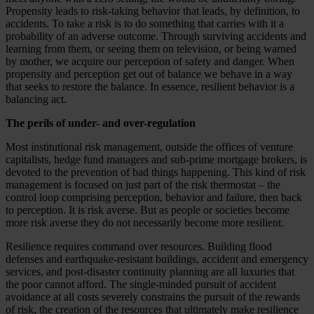
Propensity leads to risk-taking behavior that leads, by definition, to
accidents. To take a risk is to do something that carries with it a
probability of an adverse outcome. Through surviving accidents and
learning from them, or seeing them on tele­vision, or being warned
by mother, we acquire our perception of safety and danger. When
propensity and perception get out of balance we behave in a way
that seeks to restore the balance. In essence, resilient behavior is a
balancing act.
The perils of under- and over-regulation
Most institutional risk management, outside the offices of venture
capitalists, hedge fund managers and sub-prime mortgage brokers, is
devoted to the prevention of bad things happening. This kind of risk
management is focused on just part of the risk thermostat – the
control loop comprising perception, behavior and failure, then back
to perception. It is risk averse. But as people or societies become
more risk averse they do not necessarily become more resilient.
Resilience requires command over resources. Building flood
defenses and earthquake-resistant buildings, accident and emergency
services, and post-disaster continuity planning are all luxuries that
the poor cannot afford. The single-minded pursuit of accident
avoidance at all costs severely constrains the pursuit of the rewards
of risk, the creation of the resources that ultimately make resilience