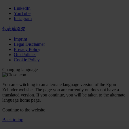
LinkedIn
YouTube
Instagram
代表連絡先
Imprint
Legal Disclaimer
Privacy Policy
Our Policies
Cookie Policy
Changing language
You are switching to an alternate language version of the Egon
Zehnder website. The page you are currently on does not have a
translated version. If you continue, you will be taken to the alternate
language home page.
Continue to the
website
Back to top