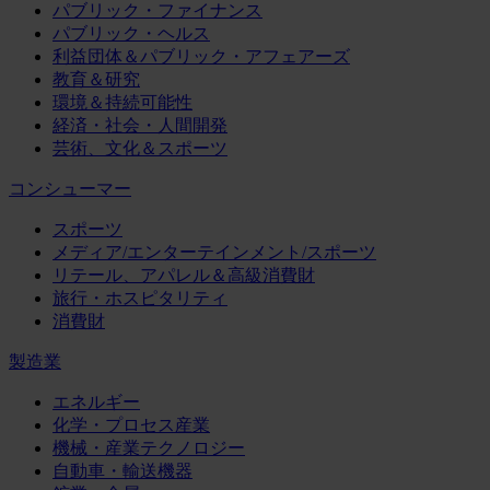
パブリック・ファイナンス
パブリック・ヘルス
利益団体＆パブリック・アフェアーズ
教育＆研究
環境＆持続可能性
経済・社会・人間開発
芸術、文化＆スポーツ
コンシューマー
スポーツ
メディア/エンターテインメント/スポーツ
リテール、アパレル＆高級消費財
旅行・ホスピタリティ
消費財
製造業
エネルギー
化学・プロセス産業
機械・産業テクノロジー
自動車・輸送機器