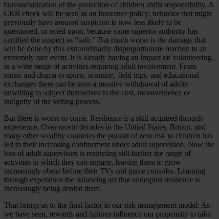
bureaucratization of the protection of children shifts responsibility. A
CRB check will be seen as an insurance policy; behavior that might
previously have aroused suspicion is now less likely to be
questioned, or acted upon, because some superior authority has
certified the suspect as “safe.” But much worse is the damage that
will be done by this extraordinarily disproportionate reaction to an
extremely rare event. It is already having an impact on volunteering,
in a wide range of activities requiring adult involvement. From
music and drama to sports, scouting, field trips, and educational
exchanges there can be seen a massive withdrawal of adults
unwilling to subject themselves to the cost, inconvenience or
indignity of the vetting process.
But there is worse to come. Resilience is a skill acquired through
experience. Over recent decades in the United States, Britain, and
many other wealthy countries the pursuit of zero risk to children has
led to their increasing confinement under adult supervision. Now the
loss of adult supervisors is restricting still further the range of
activities in which they can engage, leaving them to grow
increasingly obese before their TVs and game consoles. Learning
through experience the balancing act that underpins resilience is
increasingly being denied them.
That brings us to the final factor in our risk management model: As
we have seen, rewards and failures influence our propensity to take