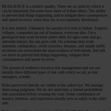
RESILIENCE is a relative quality. There are no units by which it
can be measured, but some have more of it than others. The ability
to prevent bad things happening, and to mitigate their consequences
and speed recovery when they do, is not equitably distributed.
It is also limited. Ultimately the pursuit of it ends in failure. Empires
collapse, companies go out of business, everyone dies. On a
geological time scale tectonic plates shift, ice ages come and go,
asteroids impact, the sun goes cold. On a human time scale
tsunamis, earthquakes, credit crunches, diseases, and simple traffic
accidents can overwhelm the most resilient of individuals. But still
we strive to prevent bad things happening, mitigate their
consequences and speed recovery.
The pursuit of resilience involves risk management and we can
identify three different types of risk with which we all, as risk
managers, wrestle.
Risks perceived directly are visible to the naked eye. We manage
them using judgment. We do not undertake a formal probabilistic
risk assessment before crossing the road. Some combination of
instinct, intuition, and experience usually sees us safely to the other
side.