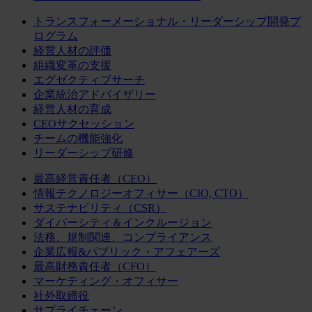
トランスフォーメーショナル・リーダーシップ開発プ
ログラム
経営人材の評価
組織変革の支援
エグゼクティブサーチ
企業統治アドバイザリー
経営人材の育成
CEOサクセッション
チームの機能強化
リーダーシップ研修
最高経営責任者（CEO）
情報テクノロジーオフィサー（CIO, CTO）
サステナビリティ（CSR）
ダイバーシティ＆インクルージョン
法務、規制関連、コンプライアンス
企業広報&パブリック・アフェアーズ
最高財務責任者（CFO）
マーケティング・オフィサー
社外取締役
サプライチェーン