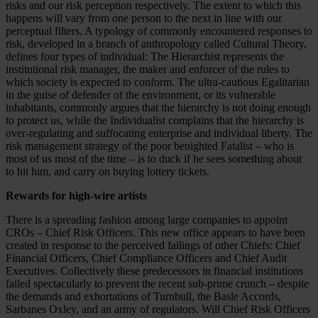
risks and our risk perception respectively. The extent to which this
happens will vary from one person to the next in line with our
perceptual filters. A typology of commonly encountered responses to
risk, developed in a branch of anthropology called Cultural Theory,
defines four types of individual: The Hierarchist represents the
institutional risk manager, the maker and enforcer of the rules to
which society is expected to conform. The ultra-cautious Egalitarian
in the guise of defender of the environment, or its vulnerable
inhabitants, commonly argues that the hierarchy is not doing enough
to protect us, while the Individualist complains that the hierarchy is
over-regulating and suffocating enterprise and individual liberty. The
risk management strategy of the poor benighted Fatalist – who is
most of us most of the time – is to duck if he sees something about
to hit him, and carry on buying lottery tickets.
Rewards for high-wire artists
There is a spreading fashion among large companies to appoint
CROs – Chief Risk Officers. This new office appears to have been
created in response to the perceived failings of other Chiefs: Chief
Financial Officers, Chief Compliance Officers and Chief Audit
Executives. Collectively these predecessors in financial institutions
failed spectacularly to prevent the recent sub-prime crunch – despite
the demands and exhortations of Turnbull, the Basle Accords,
Sarbanes Oxley, and an army of regulators. Will Chief Risk Officers