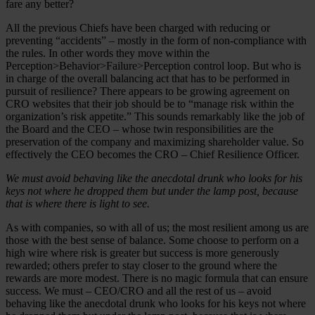
fare any better?
All the previous Chiefs have been charged with reducing or
preventing “accidents” – mostly in the form of non-compliance with
the rules. In other words they move within the
Perception>Behavior>Failure>Percep­tion control loop. But who is
in charge of the overall balancing act that has to be performed in
pursuit of resilience? There appears to be growing agreement on
CRO websites that their job should be to “manage risk within the
organization’s risk appetite.” This sounds remarkably like the job of
the Board and the CEO – whose twin responsibilities are the
preservation of the company and maximizing shareholder value. So
effectively the CEO becomes the CRO – Chief Resilience Officer.
We must avoid behaving like the anecdotal drunk who looks for his
keys not where he dropped them but under the lamp post, because
that is where there is light to see.
As with companies, so with all of us; the most resilient among us are
those with the best sense of balance. Some choose to perform on a
high wire where risk is greater but success is more generously
rewarded; others prefer to stay closer to the ground where the
rewards are more modest. There is no magic formula that can ensure
success. We must – CEO/CRO and all the rest of us – avoid
behaving like the anecdotal drunk who looks for his keys not where