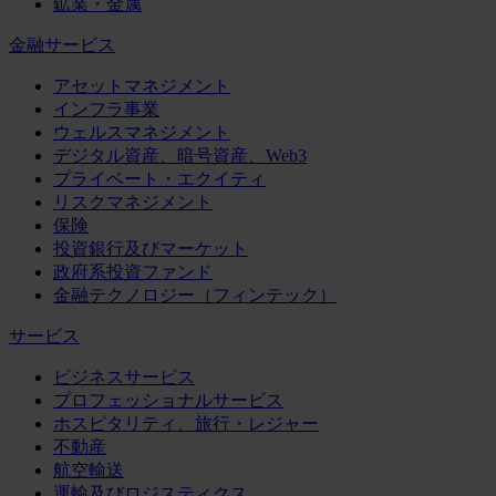
鉱業・金属
金融サービス
アセットマネジメント
インフラ事業
ウェルスマネジメント
デジタル資産、暗号資産、Web3
プライベート・エクイティ
リスクマネジメント
保険
投資銀行及びマーケット
政府系投資ファンド
金融テクノロジー（フィンテック）
サービス
ビジネスサービス
プロフェッショナルサービス
ホスピタリティ、旅行・レジャー
不動産
航空輸送
運輸及びロジスティクス