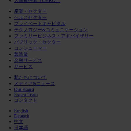
人事責任者（CHRO）
産業・セクター
ヘルスセクター
プライベートキャピタル
テクノロジー&コミュニケーション
ファミリービジネス・アドバイザリー
パブリック・セクター
コンシューマー
製造業
金融サービス
サービス
私たちについて
メディア&ニュース
Our Board
Expert Team
コンタクト
English
Deutsch
中文
日本語