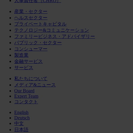
人事責任者（CHRO）
産業・セクター
ヘルスセクター
プライベートキャピタル
テクノロジー&コミュニケーション
ファミリービジネス・アドバイザリー
パブリック・セクター
コンシューマー
製造業
金融サービス
サービス
私たちについて
メディア&ニュース
Our Board
Expert Team
コンタクト
English
Deutsch
中文
日本語