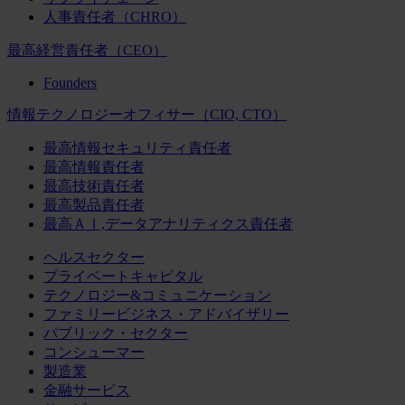
人事責任者（CHRO）
最高経営責任者（CEO）
Founders
情報テクノロジーオフィサー（CIO, CTO）
最高情報セキュリティ責任者
最高情報責任者
最高技術責任者
最高製品責任者
最高ＡＩ,データアナリティクス責任者
ヘルスセクター
プライベートキャピタル
テクノロジー&コミュニケーション
ファミリービジネス・アドバイザリー
パブリック・セクター
コンシューマー
製造業
金融サービス