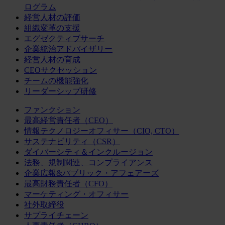
ログラム
経営人材の評価
組織変革の支援
エグゼクティブサーチ
企業統治アドバイザリー
経営人材の育成
CEOサクセッション
チームの機能強化
リーダーシップ研修
ファンクション
最高経営責任者（CEO）
情報テクノロジーオフィサー（CIO, CTO）
サステナビリティ（CSR）
ダイバーシティ＆インクルージョン
法務、規制関連、コンプライアンス
企業広報&パブリック・アフェアーズ
最高財務責任者（CFO）
マーケティング・オフィサー
社外取締役
サプライチェーン