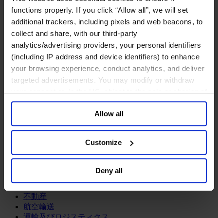
鉱業・金属
functions properly. If you click “Allow all”, we will set
金融サービス
additional trackers, including pixels and web beacons, to
collect and share, with our third-party
アセットマネジメント
analytics/advertising providers, your personal identifiers
インフラ事業
(including IP address and device identifiers) to enhance
ウェルスマネジメント
your browsing experience, conduct analytics, and deliver
デジタル資産、暗号資産、Web3
プライベート・エクイティ
targeted advertisements. You may modify or withdraw
リスクマネジメント
your consent or, in the US, object to the sale or sharing of
保険
your data for targeted advertising, by clicking “Do Not
投資銀行及びマーケット
Allow all
Sell or Share My Personal Information” in the footer of
政府系投資ファンド
the website. You must opt-out of each device and each
金融テクノロジー（フィンテック）
browser. For additional information and retention terms
Customize
サービス
see our
Cookie Policy
; for information regarding our
general collection and use of personal information see
ビジネスサービス
Deny all
our
Privacy Policy
.
プロフェッショナルサービス
ホスピタリティ、旅行・レジャー
不動産
航空輸送
運輸及びロジスティクス