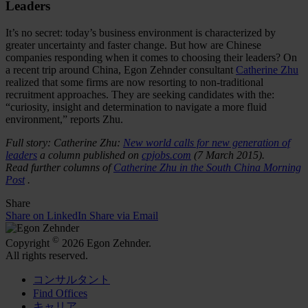
Leaders
It’s no secret: today’s business environment is characterized by
greater uncertainty and faster change. But how are Chinese
companies responding when it comes to choosing their leaders? On
a recent trip around China, Egon Zehnder consultant
Catherine Zhu
realized that some firms are now resorting to non-traditional
recruitment approaches. They are seeking candidates with the:
“curiosity, insight and determination to navigate a more fluid
environment,” reports Zhu.
Full story: Catherine Zhu:
New world calls for new generation of
leaders
a column published on
cpjobs.com
(7 March 2015).
Read further columns of
Catherine Zhu in the South China Morning
Post
.
Share
Share on LinkedIn
Share via Email
©
Copyright
2026 Egon Zehnder.
All rights reserved.
コンサルタント
Find Offices
キャリア