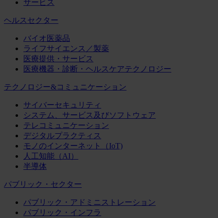
サービス
ヘルスセクター
バイオ医薬品
ライフサイエンス／製薬
医療提供・サービス
医療機器・診断・ヘルスケアテクノロジー
テクノロジー&コミュニケーション
サイバーセキュリティ
システム、サービス及びソフトウェア
テレコミュニケーション
デジタルプラクティス
モノのインターネット（IoT)
人工知能（AI）
半導体
パブリック・セクター
パブリック・アドミニストレーション
パブリック・インフラ