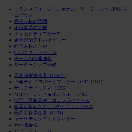
トランスフォーメーショナル・リーダーシップ開発プ
ログラム
経営人材の評価
組織変革の支援
エグゼクティブサーチ
企業統治アドバイザリー
経営人材の育成
CEOサクセッション
チームの機能強化
リーダーシップ研修
最高経営責任者（CEO）
情報テクノロジーオフィサー（CIO, CTO）
サステナビリティ（CSR）
ダイバーシティ＆インクルージョン
法務、規制関連、コンプライアンス
企業広報&パブリック・アフェアーズ
最高財務責任者（CFO）
マーケティング・オフィサー
社外取締役
サプライチェーン