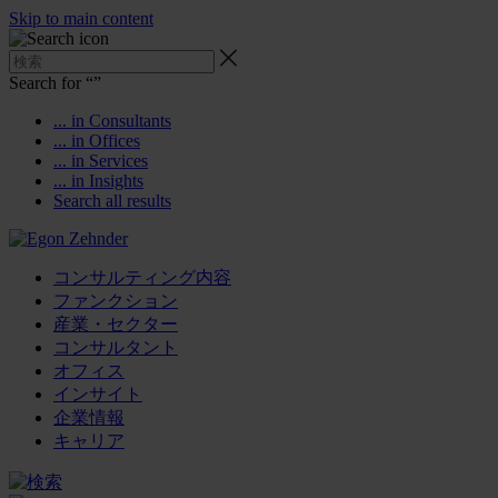
Skip to main content
Search for “
”
... in Consultants
... in Offices
... in Services
... in Insights
Search all results
コンサルティング内容
ファンクション
産業・セクター
コンサルタント
オフィス
インサイト
企業情報
キャリア