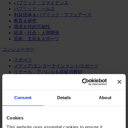
パブリック・ファイナンス
パブリック・ヘルス
利益団体＆パブリック・アフェアーズ
教育＆研究
環境＆持続可能性
経済・社会・人間開発
芸術、文化＆スポーツ
コンシューマー
スポーツ
メディア/エンターテインメント/スポーツ
リテール、アパレル＆高級消費財
旅行・ホスピタリティ
消費財
製造業
Consent
Details
About
エネルギー
化学・プロセス産業
機械・産業テクノロジー
Cookies
自動車・輸送機器
This website uses essential cookies to ensure it