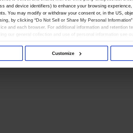
ress and device identifiers) to enhance your browsing experience,
ts. You may modify or withdraw your consent or, in the US, objec
ising, by clicking “Do Not Sell or Share My Personal Information” 
ice and each browser. For additional information and retention 
rding our general collection and use of personal information see o
Customize