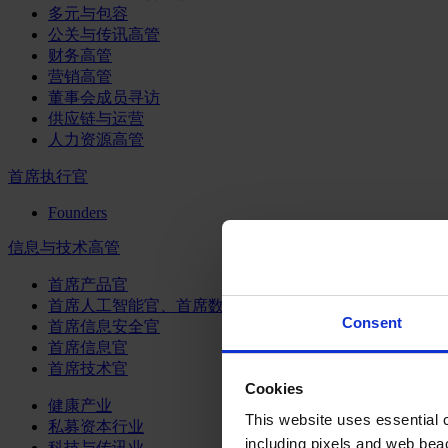
多元与包容
公关与传讯高管
财务高管
营销高管
董事会成员寻访
供应链与运营
人力资源高管
首席执行官
Founders
信息与技术高管
首席产品官
首席人工智能官、首席数据官和首席数据解析官
Consent
首席信息安全官
首席信息官
首席技术官
Cookies
健康产业
This website uses essential co
私募资本行业
including pixels and web beac
科技与传讯业