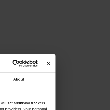
About
will set additional trackers,
ing providers, your personal