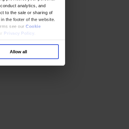
 conduct analytics, and
t to the sale or sharing of
in the footer of the website.
terms see our
Cookie
ur
Privacy Policy
.
Allow all