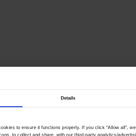
Details
okies to ensure it functions properly. If you click “Allow all”, we 
ons, to collect and share, with our third-party analytics/advertis