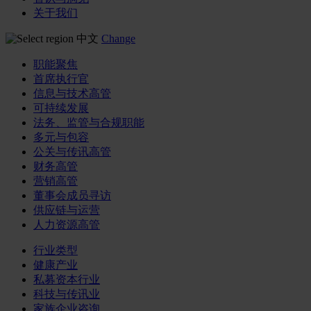
关于我们
中文
Change
职能聚焦
首席执行官
信息与技术高管
可持续发展
法务、监管与合规职能
多元与包容
公关与传讯高管
财务高管
营销高管
董事会成员寻访
供应链与运营
人力资源高管
行业类型
健康产业
私募资本行业
科技与传讯业
家族企业咨询