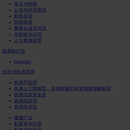
多元与包容
公关与传讯高管
财务高管
营销高管
董事会成员寻访
供应链与运营
人力资源高管
首席执行官
Founders
信息与技术高管
首席产品官
首席人工智能官、首席数据官和首席数据解析官
首席信息安全官
首席信息官
首席技术官
健康产业
私募资本行业
科技与传讯业