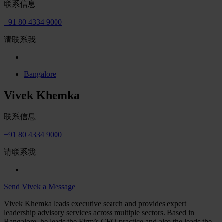
联系信息
+91 80 4334 9000
请联系我
Bangalore
Vivek Khemka
联系信息
+91 80 4334 9000
请联系我
Send Vivek a Message
Vivek Khemka leads executive search and provides expert
leadership advisory services across multiple sectors. Based in
Bangalore, he leads the Firm’s CEO practice and also the leads the