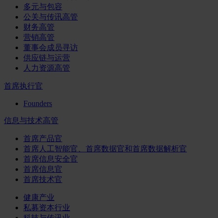
多元与包容
公关与传讯高管
财务高管
营销高管
董事会成员寻访
供应链与运营
人力资源高管
首席执行官
Founders
信息与技术高管
首席产品官
首席人工智能官、首席数据官和首席数据解析官
首席信息安全官
首席信息官
首席技术官
健康产业
私募资本行业
科技与传讯业