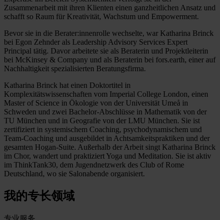
Zusammenarbeit mit ihren Klienten einen ganzheitlichen Ansatz und
schafft so Raum für Kreativität, Wachstum und Empowerment.
Bevor sie in die Berater:innenrolle wechselte, war Katharina Brinck
bei Egon Zehnder als Leadership Advisory Services Expert
Principal tätig. Davor arbeitete sie als Beraterin und Projektleiterin
bei McKinsey & Company und als Beraterin bei fors.earth, einer auf
Nachhaltigkeit spezialisierten Beratungsfirma.
Katharina Brinck hat einen Doktortitel in
Komplexitätswissenschaften vom Imperial College London, einen
Master of Science in Ökologie von der Universität Umeå in
Schweden und zwei Bachelor-Abschlüsse in Mathematik von der
TU München und in Geografie von der LMU München. Sie ist
zertifiziert in systemischem Coaching, psychodynamischem und
Team-Coaching und ausgebildet in Achtsamkeitspraktiken und der
gesamten Hogan-Suite. Außerhalb der Arbeit singt Katharina Brinck
im Chor, wandert und praktiziert Yoga und Meditation. Sie ist aktiv
im ThinkTank30, dem Jugendnetzwerk des Club of Rome
Deutschland, wo sie Salonabende organisiert.
我的专长领域
专业服务