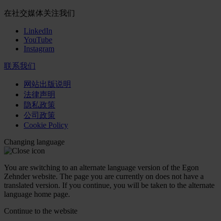
在社交媒体关注我们
LinkedIn
YouTube
Instagram
联系我们
网站出版说明
法律声明
隐私政策
公司政策
Cookie Policy
Changing language
You are switching to an alternate language version of the Egon
Zehnder website. The page you are currently on does not have a
translated version. If you continue, you will be taken to the alternate
language home page.
Continue to the
website