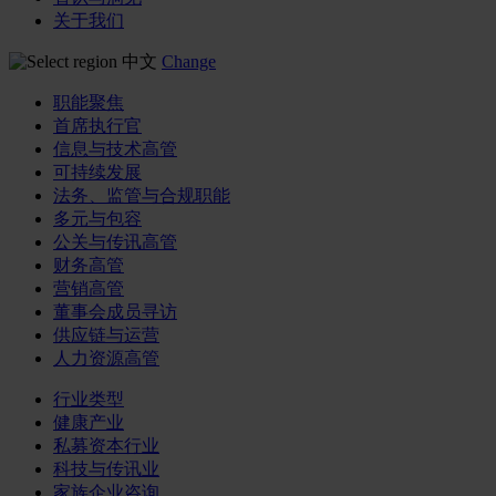
关于我们
中文
Change
职能聚焦
首席执行官
信息与技术高管
可持续发展
法务、监管与合规职能
多元与包容
公关与传讯高管
财务高管
营销高管
董事会成员寻访
供应链与运营
人力资源高管
行业类型
健康产业
私募资本行业
科技与传讯业
家族企业咨询