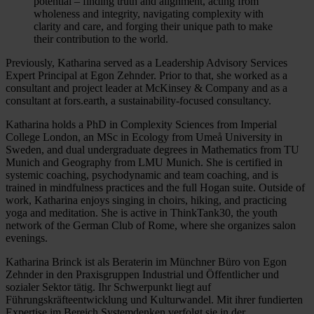
potential – finding truth and alignment, acting from
wholeness and integrity, navigating complexity with
clarity and care, and forging their unique path to make
their contribution to the world.
Previously, Katharina served as a Leadership Advisory Services
Expert Principal at Egon Zehnder. Prior to that, she worked as a
consultant and project leader at McKinsey & Company and as a
consultant at fors.earth, a sustainability-focused consultancy.
Katharina holds a PhD in Complexity Sciences from Imperial
College London, an MSc in Ecology from Umeå University in
Sweden, and dual undergraduate degrees in Mathematics from TU
Munich and Geography from LMU Munich. She is certified in
systemic coaching, psychodynamic and team coaching, and is
trained in mindfulness practices and the full Hogan suite. Outside of
work, Katharina enjoys singing in choirs, hiking, and practicing
yoga and meditation. She is active in ThinkTank30, the youth
network of the German Club of Rome, where she organizes salon
evenings.
Katharina Brinck ist als Beraterin im Münchner Büro von Egon
Zehnder in den Praxisgruppen Industrial und Öffentlicher und
sozialer Sektor tätig. Ihr Schwerpunkt liegt auf
Führungskräfteentwicklung und Kulturwandel. Mit ihrer fundierten
Expertise im Bereich Systemdenken verfolgt sie in der