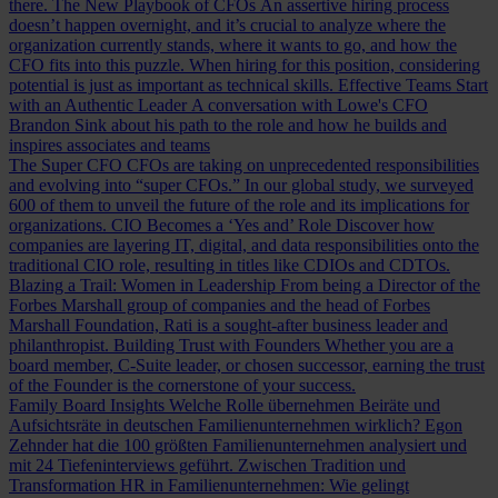
there.
The New Playbook of CFOs
An assertive hiring process
doesn’t happen overnight, and it’s crucial to analyze where the
organization currently stands, where it wants to go, and how the
CFO fits into this puzzle. When hiring for this position, considering
potential is just as important as technical skills.
Effective Teams Start
with an Authentic Leader
A conversation with Lowe's CFO
Brandon Sink about his path to the role and how he builds and
inspires associates and teams
The Super CFO
CFOs are taking on unprecedented responsibilities
and evolving into “super CFOs.” In our global study, we surveyed
600 of them to unveil the future of the role and its implications for
organizations.
CIO Becomes a ‘Yes and’ Role
Discover how
companies are layering IT, digital, and data responsibilities onto the
traditional CIO role, resulting in titles like CDIOs and CDTOs.
Blazing a Trail: Women in Leadership
From being a Director of the
Forbes Marshall group of companies and the head of Forbes
Marshall Foundation, Rati is a sought-after business leader and
philanthropist.
Building Trust with Founders
Whether you are a
board member, C-Suite leader, or chosen successor, earning the trust
of the Founder is the cornerstone of your success.
Family Board Insights
Welche Rolle übernehmen Beiräte und
Aufsichtsräte in deutschen Familienunternehmen wirklich? Egon
Zehnder hat die 100 größten Familienunternehmen analysiert und
mit 24 Tiefeninterviews geführt.
Zwischen Tradition und
Transformation
HR in Familienunternehmen: Wie gelingt