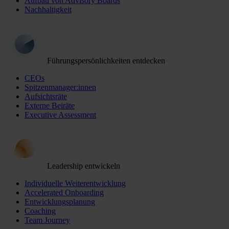
Aufbau von Advisory Boards
Nachhaltigkeit
Führungspersönlichkeiten entdecken
CEOs
Spitzenmanager:innen
Aufsichtsräte
Externe Beiräte
Executive Assessment
Leadership entwickeln
Individuelle Weiterentwicklung
Accelerated Onboarding
Entwicklungsplanung
Coaching
Team Journey