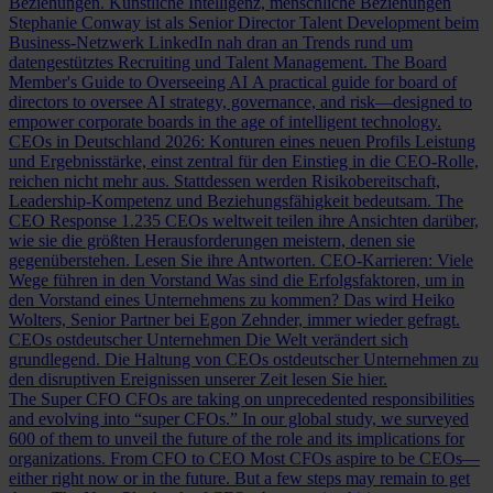
Beziehungen.
Künstliche Intelligenz, menschliche Beziehungen
Stephanie Conway ist als Senior Director Talent Development beim
Business-Netzwerk LinkedIn nah dran an Trends rund um
datengestütztes Recruiting und Talent Management.
The Board
Member's Guide to Overseeing AI
A practical guide for board of
directors to oversee AI strategy, governance, and risk—designed to
empower corporate boards in the age of intelligent technology.
CEOs in Deutschland 2026: Konturen eines neuen Profils
Leistung
und Ergebnisstärke, einst zentral für den Einstieg in die CEO-Rolle,
reichen nicht mehr aus. Stattdessen werden Risikobereitschaft,
Leadership-Kompetenz und Beziehungsfähigkeit bedeutsam.
The
CEO Response
1.235 CEOs weltweit teilen ihre Ansichten darüber,
wie sie die größten Herausforderungen meistern, denen sie
gegenüberstehen. Lesen Sie ihre Antworten.
CEO-Karrieren: Viele
Wege führen in den Vorstand
Was sind die Erfolgsfaktoren, um in
den Vorstand eines Unternehmens zu kommen? Das wird Heiko
Wolters, Senior Partner bei Egon Zehnder, immer wieder gefragt.
CEOs ostdeutscher Unternehmen
Die Welt verändert sich
grundlegend. Die Haltung von CEOs ostdeutscher Unternehmen zu
den disruptiven Ereignissen unserer Zeit lesen Sie hier.
The Super CFO
CFOs are taking on unprecedented responsibilities
and evolving into “super CFOs.” In our global study, we surveyed
600 of them to unveil the future of the role and its implications for
organizations.
From CFO to CEO
Most CFOs aspire to be CEOs—
either right now or in the future. But a few steps may remain to get