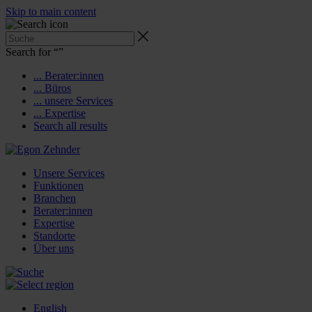
Skip to main content
Search for “
”
... Berater:innen
... Büros
... unsere Services
... Expertise
Search all results
Unsere Services
Funktionen
Branchen
Berater:innen
Expertise
Standorte
Über uns
English