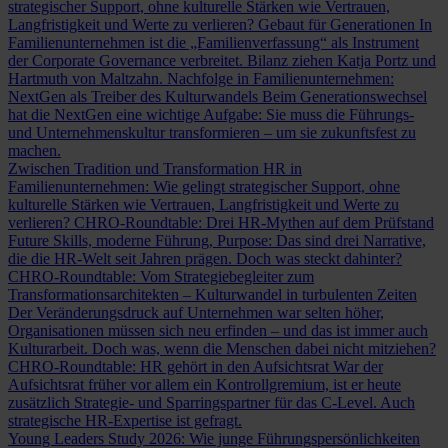
strategischer Support, ohne kulturelle Stärken wie Vertrauen,
Langfristigkeit und Werte zu verlieren?
Gebaut für Generationen
In
Familienunternehmen ist die „Familienverfassung“ als Instrument
der Corporate Governance verbreitet. Bilanz ziehen Katja Portz und
Hartmuth von Maltzahn.
Nachfolge in Familienunternehmen:
NextGen als Treiber des Kulturwandels
Beim Generationswechsel
hat die NextGen eine wichtige Aufgabe: Sie muss die Führungs-
und Unternehmenskultur transformieren – um sie zukunftsfest zu
machen.
Zwischen Tradition und Transformation
HR in
Familienunternehmen: Wie gelingt strategischer Support, ohne
kulturelle Stärken wie Vertrauen, Langfristigkeit und Werte zu
verlieren?
CHRO-Roundtable: Drei HR-Mythen auf dem Prüfstand
Future Skills, moderne Führung, Purpose: Das sind drei Narrative,
die die HR-Welt seit Jahren prägen. Doch was steckt dahinter?
CHRO-Roundtable: Vom Strategiebegleiter zum
Transformationsarchitekten – Kulturwandel in turbulenten Zeiten
Der Veränderungsdruck auf Unternehmen war selten höher,
Organisationen müssen sich neu erfinden – und das ist immer auch
Kulturarbeit. Doch was, wenn die Menschen dabei nicht mitziehen?
CHRO-Roundtable: HR gehört in den Aufsichtsrat
War der
Aufsichtsrat früher vor allem ein Kontrollgremium, ist er heute
zusätzlich Strategie- und Sparringspartner für das C-Level. Auch
strategische HR-Expertise ist gefragt.
Young Leaders Study 2026: Wie junge Führungspersönlichkeiten