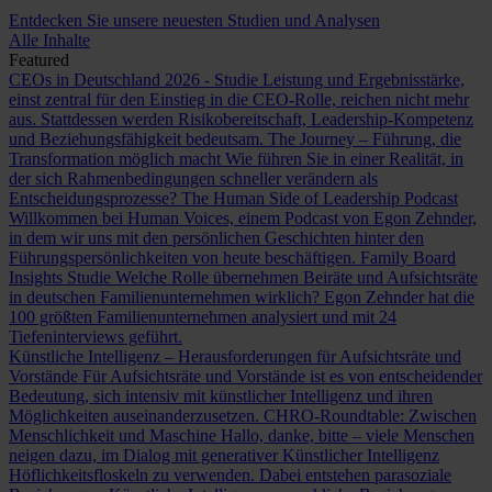
Entdecken Sie unsere neuesten Studien und Analysen
Alle Inhalte
Featured
CEOs in Deutschland 2026 - Studie
Leistung und Ergebnisstärke,
einst zentral für den Einstieg in die CEO-Rolle, reichen nicht mehr
aus. Stattdessen werden Risikobereitschaft, Leadership-Kompetenz
und Beziehungsfähigkeit bedeutsam.
The Journey – Führung, die
Transformation möglich macht
Wie führen Sie in einer Realität, in
der sich Rahmenbedingungen schneller verändern als
Entscheidungsprozesse?
The Human Side of Leadership Podcast
Willkommen bei Human Voices, einem Podcast von Egon Zehnder,
in dem wir uns mit den persönlichen Geschichten hinter den
Führungspersönlichkeiten von heute beschäftigen.
Family Board
Insights Studie
Welche Rolle übernehmen Beiräte und Aufsichtsräte
in deutschen Familienunternehmen wirklich? Egon Zehnder hat die
100 größten Familienunternehmen analysiert und mit 24
Tiefeninterviews geführt.
Künstliche Intelligenz – Herausforderungen für Aufsichtsräte und
Vorstände
Für Aufsichtsräte und Vorstände ist es von entscheidender
Bedeutung, sich intensiv mit künstlicher Intelligenz und ihren
Möglichkeiten auseinanderzusetzen.
CHRO-Roundtable: Zwischen
Menschlichkeit und Maschine
Hallo, danke, bitte – viele Menschen
neigen dazu, im Dialog mit generativer Künstlicher Intelligenz
Höflichkeitsfloskeln zu verwenden. Dabei entstehen parasoziale