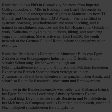
Katharina holds a PhD in Complexity Sciences from Imperial
College London, an MSc in Ecology from Umeå University in
Sweden, and dual undergraduate degrees in Mathematics from TU
Munich and Geography from LMU Munich. She is certified in
systemic coaching, psychodynamic and team coaching, and is
trained in mindfulness practices and the full Hogan suite. Outside of
work, Katharina enjoys singing in choirs, hiking, and practicing
yoga and meditation. She is active in ThinkTank30, the youth
network of the German Club of Rome, where she organizes salon
evenings.
Katharina Brinck ist als Beraterin im Münchner Büro von Egon
Zehnder in den Praxisgruppen Industrial und Öffentlicher und
sozialer Sektor tätig. Ihr Schwerpunkt liegt auf
Führungskräfteentwicklung und Kulturwandel. Mit ihrer fundierten
Expertise im Bereich Systemdenken verfolgt sie in der
Zusammenarbeit mit ihren Klienten einen ganzheitlichen Ansatz und
schafft so Raum für Kreativität, Wachstum und Empowerment.
Bevor sie in die Berater:innenrolle wechselte, war Katharina Brinck
bei Egon Zehnder als Leadership Advisory Services Expert
Principal tätig. Davor arbeitete sie als Beraterin und Projektleiterin
bei McKinsey & Company und als Beraterin bei fors.earth, einer auf
Nachhaltigkeit spezialisierten Beratungsfirma.