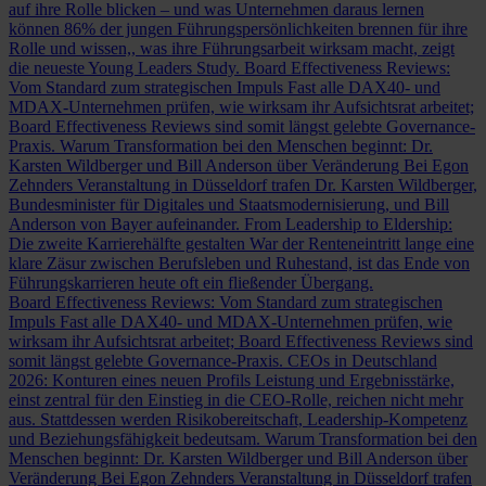
auf ihre Rolle blicken – und was Unternehmen daraus lernen
können
86% der jungen Führungspersönlichkeiten brennen für ihre
Rolle und wissen,, was ihre Führungsarbeit wirksam macht, zeigt
die neueste Young Leaders Study.
Board Effectiveness Reviews:
Vom Standard zum strategischen Impuls
Fast alle DAX40- und
MDAX-Unternehmen prüfen, wie wirksam ihr Aufsichtsrat arbeitet;
Board Effectiveness Reviews sind somit längst gelebte Governance-
Praxis.
Warum Transformation bei den Menschen beginnt: Dr.
Karsten Wildberger und Bill Anderson über Veränderung
Bei Egon
Zehnders Veranstaltung in Düsseldorf trafen Dr. Karsten Wildberger,
Bundesminister für Digitales und Staatsmodernisierung, und Bill
Anderson von Bayer aufeinander.
From Leadership to Eldership:
Die zweite Karrierehälfte gestalten
War der Renteneintritt lange eine
klare Zäsur zwischen Berufsleben und Ruhestand, ist das Ende von
Führungskarrieren heute oft ein fließender Übergang.
Board Effectiveness Reviews: Vom Standard zum strategischen
Impuls
Fast alle DAX40- und MDAX-Unternehmen prüfen, wie
wirksam ihr Aufsichtsrat arbeitet; Board Effectiveness Reviews sind
somit längst gelebte Governance-Praxis.
CEOs in Deutschland
2026: Konturen eines neuen Profils
Leistung und Ergebnisstärke,
einst zentral für den Einstieg in die CEO-Rolle, reichen nicht mehr
aus. Stattdessen werden Risikobereitschaft, Leadership-Kompetenz
und Beziehungsfähigkeit bedeutsam.
Warum Transformation bei den
Menschen beginnt: Dr. Karsten Wildberger und Bill Anderson über
Veränderung
Bei Egon Zehnders Veranstaltung in Düsseldorf trafen