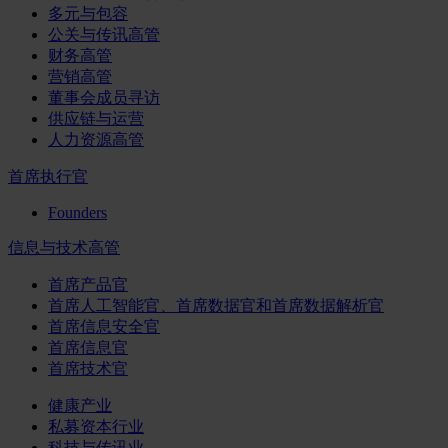
多元与包容
公关与传讯高管
财务高管
营销高管
董事会成员寻访
供应链与运营
人力资源高管
首席执行官
Founders
信息与技术高管
首席产品官
首席人工智能官、首席数据官和首席数据解析官
首席信息安全官
首席信息官
首席技术官
健康产业
私募资本行业
科技与传讯业