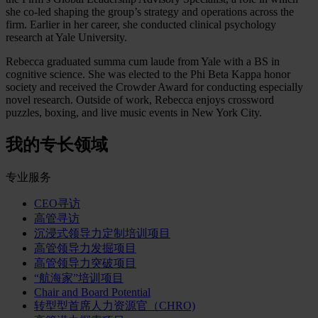
she co-led shaping the group’s strategy and operations across the
firm. Earlier in her career, she conducted clinical psychology
research at Yale University.
Rebecca graduated summa cum laude from Yale with a BS in
cognitive science. She was elected to the Phi Beta Kappa honor
society and received the Crowder Award for conducting especially
novel research. Outside of work, Rebecca enjoys crossword
puzzles, boxing, and live music events in New York City.
我的专长领域
专业服务
CEO寻访
高管寻访
沉浸式领导力定制培训项目
高管领导力发掘项目
高管领导力突破项目
“航海家”培训项目
Chair and Board Potential
转型型首席人力资源官（CHRO)