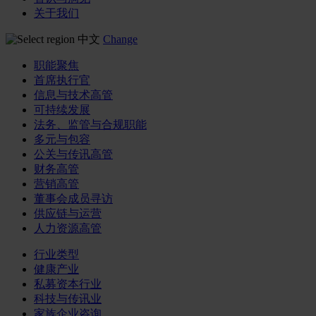
关于我们
中文
Change
职能聚焦
首席执行官
信息与技术高管
可持续发展
法务、监管与合规职能
多元与包容
公关与传讯高管
财务高管
营销高管
董事会成员寻访
供应链与运营
人力资源高管
行业类型
健康产业
私募资本行业
科技与传讯业
家族企业咨询