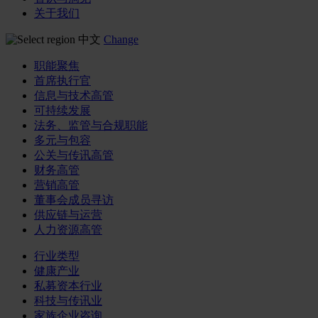
关于我们
中文
Change
职能聚焦
首席执行官
信息与技术高管
可持续发展
法务、监管与合规职能
多元与包容
公关与传讯高管
财务高管
营销高管
董事会成员寻访
供应链与运营
人力资源高管
行业类型
健康产业
私募资本行业
科技与传讯业
家族企业咨询