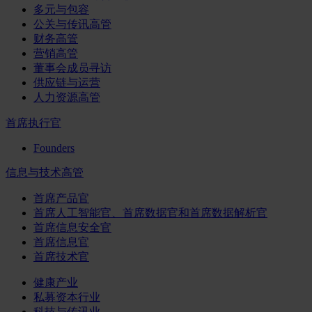
多元与包容
公关与传讯高管
财务高管
营销高管
董事会成员寻访
供应链与运营
人力资源高管
首席执行官
Founders
信息与技术高管
首席产品官
首席人工智能官、首席数据官和首席数据解析官
首席信息安全官
首席信息官
首席技术官
健康产业
私募资本行业
科技与传讯业