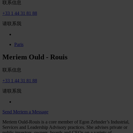
联系信息
+33 1 44 31 81 88
请联系我
Paris
Meriem Ould - Rouis
联系信息
+33 1 44 31 81 88
请联系我
Send Meriem a Message
Meriem Ould-Rouis is a core member of Egon Zehnder’s Industrial,
Services and Leadership Advisory practices. She advises private or
public investors, owners, boards and CEOs on a variety of