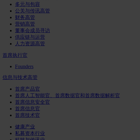
多元与包容
公关与传讯高管
财务高管
营销高管
董事会成员寻访
供应链与运营
人力资源高管
首席执行官
Founders
信息与技术高管
首席产品官
首席人工智能官、首席数据官和首席数据解析官
首席信息安全官
首席信息官
首席技术官
健康产业
私募资本行业
科技与传讯业