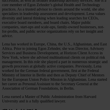
succession, as well as broader leadership advisory services. She is a
core member of Egon Zehnder’s global Health and Technology
practices. As a trusted advisor to clients around the world, she also
specializes in leadership assessment and development. Lena values
diversity and lateral thinking when leading searches for CEOs,
executive board members, and board chairs. Major public
companies, start-ups and scale-ups, family-owned businesses, not-
for-profits, and public sector organizations rely on her insight and
advice.
Lena has worked in Europe, China, the U.S., Afghanistan, and East
Africa. Prior to joining Egon Zehnder, she was Director, Advisory
Services and Business Development, at Horizon Client Access in
New York, where she advised multinational clients on political risk
management. In this role she played a part in numerous strategic and
growth processes at globally active companies. Previously, Lena
worked for the German federal government, first at the Federal
Ministry of Interior in Berlin and then as Deputy Chief of Mentors
for the European Union Police Mission in Afghanistan. Lena started
her career as Personal Assistant to the Secretary General at the
Association of German Foundations, in Berlin.
Lena earned a Master of Public Administration from Harvard
University and is a fully qualified lawyer.