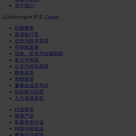
关于我们
中文
Change
职能聚焦
首席执行官
信息与技术高管
可持续发展
法务、监管与合规职能
多元与包容
公关与传讯高管
财务高管
营销高管
董事会成员寻访
供应链与运营
人力资源高管
行业类型
健康产业
私募资本行业
科技与传讯业
家族企业咨询