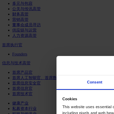
多元与包容
公关与传讯高管
财务高管
营销高管
董事会成员寻访
供应链与运营
人力资源高管
首席执行官
Founders
信息与技术高管
首席产品官
首席人工智能官、首席数据官和首席数据解析官
Consent
首席信息安全官
首席信息官
首席技术官
Cookies
健康产业
This website uses essential co
私募资本行业
including pixels and web beac
科技与传讯业