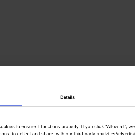
Details
okies to ensure it functions properly. If you click “Allow all”, we 
ons, to collect and share, with our third-party analytics/advertis