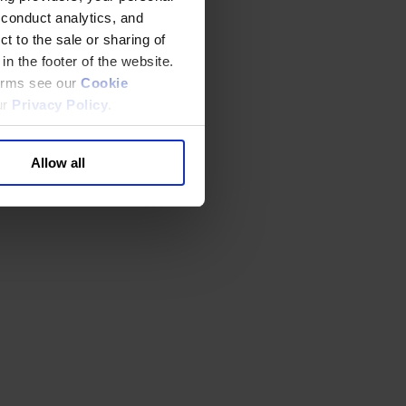
 conduct analytics, and
t to the sale or sharing of
in the footer of the website.
terms see our
Cookie
ur
Privacy Policy
.
Allow all