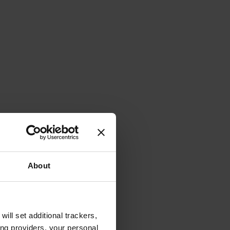
About
will set additional trackers,
ing providers, your personal