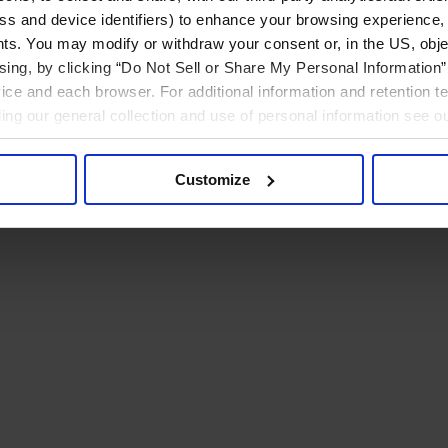
ress and device identifiers) to enhance your browsing experience,
ts. You may modify or withdraw your consent or, in the US, objec
ising, by clicking “Do Not Sell or Share My Personal Information” 
ice and each browser. For additional information and retention 
rding our general collection and use of personal information see o
Customize