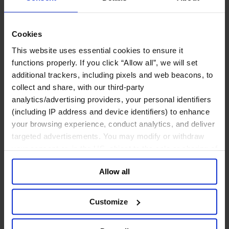
工业
化工与过程工业咨询团队
机械与工业技术
Cookies
汽车与交通设备
This website uses essential cookies to ensure it
能源业
functions properly. If you click “Allow all”, we will set
金属与矿业
additional trackers, including pixels and web beacons, to
金融服务业
collect and share, with our third-party
analytics/advertising providers, your personal identifiers
主权财富基金
(including IP address and device identifiers) to enhance
保险业
基础设施
your browsing experience, conduct analytics, and deliver
投资银行、企业银行与金融市场
targeted advertisements. You may modify or withdraw
数字化资产、加密货币与Web 3行业
your consent or, in the US, object to the sale or sharing of
私募股权投资行业
your data for targeted advertising, by clicking “Do Not
财富管理
Allow all
Sell or Share My Personal Information” in the footer of
资产管理行业
the website. You must opt-out of each device and each
金融科技
browser. For additional information and retention terms
零售金融服务
Customize
风控职能
see our
Cookie Policy
; for information regarding our
general collection and use of personal information see
服务业