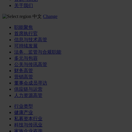
关于我们
中文
Change
职能聚焦
首席执行官
信息与技术高管
可持续发展
法务、监管与合规职能
多元与包容
公关与传讯高管
财务高管
营销高管
董事会成员寻访
供应链与运营
人力资源高管
行业类型
健康产业
私募资本行业
科技与传讯业
家族企业咨询