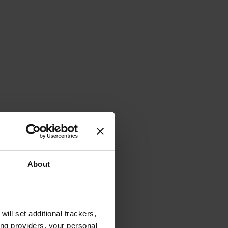
About
will set additional trackers,
ing providers, your personal