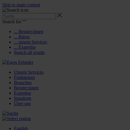
Skip to main content
Search for “
”
... Berater:innen
... Büros
... unsere Services
... Expertise
Search all results
Unsere Services
Funktionen
Branchen
Berater:innen
Expertise
Standorte
Über uns
English