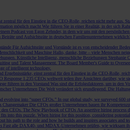
st zentral für den Einstieg in die CEO-Rolle, reichen nicht mehr aus. 
ormation möglich macht
Wie führen Sie in einer Realität, in der sich 
nem Podcast von Egon Zehnder, in dem wir uns mit den persönlichen 
 Beiräte und Aufsichtsräte in deutschen Familienunternehmen wirklich
rstände
Für Aufsichtsräte und Vorstände ist es von entscheidender Bedeut
nschlichkeit und Maschine
Hallo, danke, bitte – viele Menschen neig
iehungen.
Künstliche Intelligenz, menschliche Beziehungen
Stephanie C
ruiting und Talent Management.
The Board Member's Guide to Overse
e of intelligent technology.
d Ergebnisstärke, einst zentral für den Einstieg in die CEO-Rolle, reic
O Response
1.235 CEOs weltweit teilen ihre Ansichten darüber, wie si
ege führen in den Vorstand
Was sind die Erfolgsfaktoren, um in den 
tscher Unternehmen
Die Welt verändert sich grundlegend. Die Haltu
 evolving into “super CFOs.” In our global study, we surveyed 600 of th
als Changemaker
Die CFOs großer Unternehmen bauen ihr Kompetenzprofi
it den CEOs.
The New Playbook of CFOs
An assertive hiring process d
s into this puzzle. When hiring for this position, considering potential i
 his path to the role and how he builds and inspires associates and t
ls
Fast alle DAX40- und MDAX-Unternehmen prüfen, wie wirksam ihr Auf