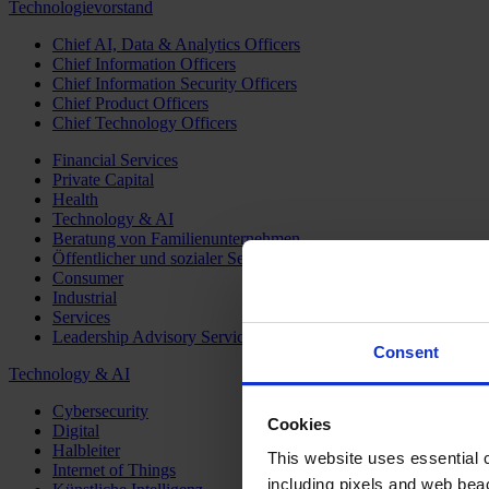
Technologievorstand
Chief AI, Data & Analytics Officers
Chief Information Officers
Chief Information Security Officers
Chief Product Officers
Chief Technology Officers
Financial Services
Private Capital
Health
Technology & AI
Beratung von Familienunternehmen
Öffentlicher und sozialer Sektor
Consumer
Industrial
Services
Leadership Advisory Services
Consent
Technology & AI
Cybersecurity
Cookies
Digital
Halbleiter
This website uses essential co
Internet of Things
including pixels and web beac