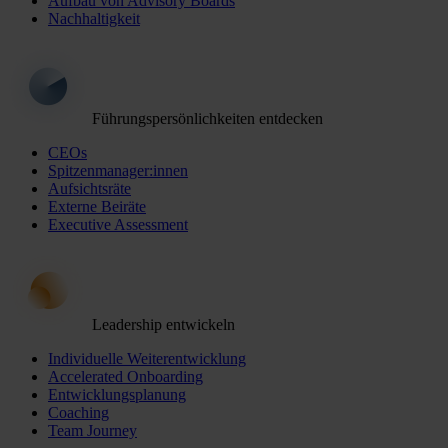
Aufbau von Advisory Boards
Nachhaltigkeit
Führungspersönlichkeiten entdecken
CEOs
Spitzenmanager:innen
Aufsichtsräte
Externe Beiräte
Executive Assessment
Leadership entwickeln
Individuelle Weiterentwicklung
Accelerated Onboarding
Entwicklungsplanung
Coaching
Team Journey