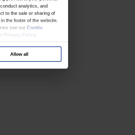
 conduct analytics, and
t to the sale or sharing of
in the footer of the website.
terms see our
Cookie
ur
Privacy Policy
.
Allow all