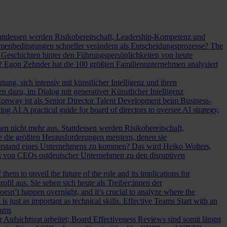
Stattdessen werden Risikobereitschaft, Leadership-Kompetenz und
Rahmenbedingungen schneller verändern als Entscheidungsprozesse?
The
Geschichten hinter den Führungspersönlichkeiten von heute
? Egon Zehnder hat die 100 größten Familienunternehmen analysiert
ung, sich intensiv mit künstlicher Intelligenz und ihren
en dazu, im Dialog mit generativer Künstlicher Intelligenz
onway ist als Senior Director Talent Development beim Business-
eing AI
A practical guide for board of directors to oversee AI strategy,
hen nicht mehr aus. Stattdessen werden Risikobereitschaft,
e die größten Herausforderungen meistern, denen sie
Vorstand eines Unternehmens zu kommen? Das wird Heiko Wolters,
ng von CEOs ostdeutscher Unternehmen zu den disruptiven
em to unveil the future of the role and its implications for
l aus. Sie sehen sich heute als Treiber:innen der
oesn’t happen overnight, and it’s crucial to analyze where the
s just as important as technical skills.
Effective Teams Start with an
eams
sichtsrat arbeitet; Board Effectiveness Reviews sind somit längst