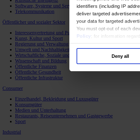
Künstliche Intelligenz
Software, Systeme und Services
identifiers (including IP add
Telekommunikation
deliver targeted advertisemen
your data for targeted advert
Öffentlicher und sozialer Sektor
You must opt-out of each dev
Interessenvertretung und Public Affairs
Policy
; for information rega
Kunst, Kultur und Sport
Regierung und Verwaltung
Umwelt und Nachhaltigkeit
Wirtschaftliche, Soziale und Humanitäre Entwicklung
Deny all
Wissenschaft und Bildung
Öffentliche Finanzen
Öffentliche Gesundheit
Öffentliche Infrastruktur
Consumer
Einzelhandel, Bekleidung und Luxusgüter
Konsumgüter
Medien und Unterhaltung
Restaurants, Reiseunternehmen und Gastgewerbe
Sport
Industrial