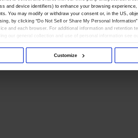
ress and device identifiers) to enhance your browsing experience,
ts. You may modify or withdraw your consent or, in the US, objec
ising, by clicking “Do Not Sell or Share My Personal Information” 
ice and each browser. For additional information and retention 
rding our general collection and use of personal information see o
Customize