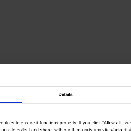
Details
okies to ensure it functions properly. If you click “Allow all”, we 
ons, to collect and share, with our third-party analytics/advertis