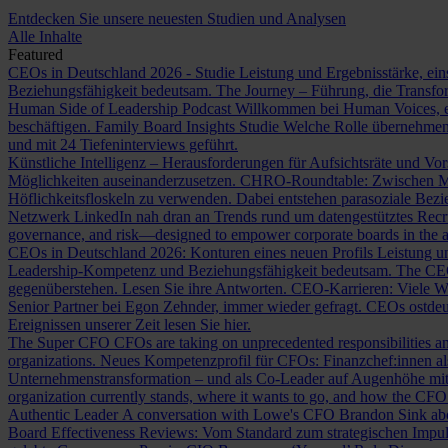
Entdecken Sie unsere neuesten Studien und Analysen
Alle Inhalte
Featured
CEOs in Deutschland 2026 - Studie
Leistung und Ergebnisstärke, ein
Beziehungsfähigkeit bedeutsam.
The Journey – Führung, die Transf
Human Side of Leadership Podcast
Willkommen bei Human Voices, ei
beschäftigen.
Family Board Insights Studie
Welche Rolle übernehmen
und mit 24 Tiefeninterviews geführt.
Künstliche Intelligenz – Herausforderungen für Aufsichtsräte und Vo
Möglichkeiten auseinanderzusetzen.
CHRO-Roundtable: Zwischen Me
Höflichkeitsfloskeln zu verwenden. Dabei entstehen parasoziale Bez
Netzwerk LinkedIn nah dran an Trends rund um datengestütztes Rec
governance, and risk—designed to empower corporate boards in the ag
CEOs in Deutschland 2026: Konturen eines neuen Profils
Leistung un
Leadership-Kompetenz und Beziehungsfähigkeit bedeutsam.
The CE
gegenüberstehen. Lesen Sie ihre Antworten.
CEO-Karrieren: Viele W
Senior Partner bei Egon Zehnder, immer wieder gefragt.
CEOs ostdeu
Ereignissen unserer Zeit lesen Sie hier.
The Super CFO
CFOs are taking on unprecedented responsibilities and
organizations.
Neues Kompetenzprofil für CFOs: Finanzchef:innen 
Unternehmenstransformation – und als Co-Leader auf Augenhöhe m
organization currently stands, where it wants to go, and how the CFO fit
Authentic Leader
A conversation with Lowe's CFO Brandon Sink about
Board Effectiveness Reviews: Vom Standard zum strategischen Impu