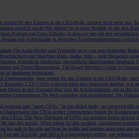
st zentral für den Einstieg in die CEO-Rolle, reichen nicht mehr aus. 
ormation möglich macht
Wie führen Sie in einer Realität, in der sich 
nem Podcast von Egon Zehnder, in dem wir uns mit den persönlichen 
 Beiräte und Aufsichtsräte in deutschen Familienunternehmen wirklich
rstände
Für Aufsichtsräte und Vorstände ist es von entscheidender Bedeut
nschlichkeit und Maschine
Hallo, danke, bitte – viele Menschen neig
iehungen.
Künstliche Intelligenz, menschliche Beziehungen
Stephanie C
ruiting und Talent Management.
The Board Member's Guide to Overse
e of intelligent technology.
d Ergebnisstärke, einst zentral für den Einstieg in die CEO-Rolle, reic
O Response
1.235 CEOs weltweit teilen ihre Ansichten darüber, wie si
ege führen in den Vorstand
Was sind die Erfolgsfaktoren, um in den 
tscher Unternehmen
Die Welt verändert sich grundlegend. Die Haltu
 evolving into “super CFOs.” In our global study, we surveyed 600 of th
als Changemaker
Die CFOs großer Unternehmen bauen ihr Kompetenzprofi
it den CEOs.
The New Playbook of CFOs
An assertive hiring process d
s into this puzzle. When hiring for this position, considering potential i
 his path to the role and how he builds and inspires associates and t
ls
Fast alle DAX40- und MDAX-Unternehmen prüfen, wie wirksam ihr Auf