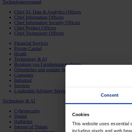
Technologievorstand
Chief AI, Data & Analytics Officers
Chief Information Officers
Chief Information Security Officers
Chief Product Officers
Chief Technology Officers
Financial Services
Private Capital
Health
Technology & AI
Beratung von Familienunternehmen
Öffentlicher und sozialer Sektor
Consumer
Industrial
Services
Leadership Advisory Services
Consent
Technology & AI
Cybersecurity
Cookies
Digital
Halbleiter
This website uses essential co
Internet of Things
including pixels and web beac