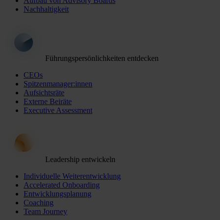
Aufbau von Advisory Boards
Nachhaltigkeit
Führungspersönlichkeiten entdecken
CEOs
Spitzenmanager:innen
Aufsichtsräte
Externe Beiräte
Executive Assessment
Leadership entwickeln
Individuelle Weiterentwicklung
Accelerated Onboarding
Entwicklungsplanung
Coaching
Team Journey