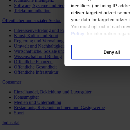
Künstliche Intelligenz
Software, Systeme und Services
identifiers (including IP add
Telekommunikation
deliver targeted advertisemen
your data for targeted advert
Öffentlicher und sozialer Sektor
You must opt-out of each dev
Interessenvertretung und Public Affairs
Policy
; for information rega
Kunst, Kultur und Sport
Regierung und Verwaltung
Umwelt und Nachhaltigkeit
Wirtschaftliche, Soziale und Humanitäre Entwicklung
Deny all
Wissenschaft und Bildung
Öffentliche Finanzen
Öffentliche Gesundheit
Öffentliche Infrastruktur
Consumer
Einzelhandel, Bekleidung und Luxusgüter
Konsumgüter
Medien und Unterhaltung
Restaurants, Reiseunternehmen und Gastgewerbe
Sport
Industrial