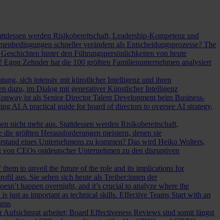
Stattdessen werden Risikobereitschaft, Leadership-Kompetenz und
Rahmenbedingungen schneller verändern als Entscheidungsprozesse?
The
Geschichten hinter den Führungspersönlichkeiten von heute
? Egon Zehnder hat die 100 größten Familienunternehmen analysiert
ung, sich intensiv mit künstlicher Intelligenz und ihren
en dazu, im Dialog mit generativer Künstlicher Intelligenz
onway ist als Senior Director Talent Development beim Business-
eing AI
A practical guide for board of directors to oversee AI strategy,
hen nicht mehr aus. Stattdessen werden Risikobereitschaft,
e die größten Herausforderungen meistern, denen sie
Vorstand eines Unternehmens zu kommen? Das wird Heiko Wolters,
ng von CEOs ostdeutscher Unternehmen zu den disruptiven
em to unveil the future of the role and its implications for
l aus. Sie sehen sich heute als Treiber:innen der
oesn’t happen overnight, and it’s crucial to analyze where the
s just as important as technical skills.
Effective Teams Start with an
eams
sichtsrat arbeitet; Board Effectiveness Reviews sind somit längst