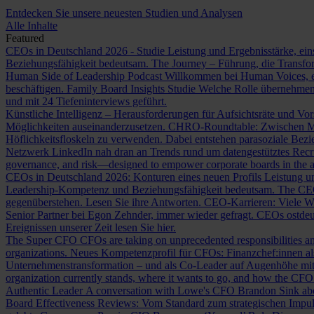
Entdecken Sie unsere neuesten Studien und Analysen
Alle Inhalte
Featured
CEOs in Deutschland 2026 - Studie
Leistung und Ergebnisstärke, ein
Beziehungsfähigkeit bedeutsam.
The Journey – Führung, die Transf
Human Side of Leadership Podcast
Willkommen bei Human Voices, ei
beschäftigen.
Family Board Insights Studie
Welche Rolle übernehmen
und mit 24 Tiefeninterviews geführt.
Künstliche Intelligenz – Herausforderungen für Aufsichtsräte und Vo
Möglichkeiten auseinanderzusetzen.
CHRO-Roundtable: Zwischen Me
Höflichkeitsfloskeln zu verwenden. Dabei entstehen parasoziale Bez
Netzwerk LinkedIn nah dran an Trends rund um datengestütztes Rec
governance, and risk—designed to empower corporate boards in the ag
CEOs in Deutschland 2026: Konturen eines neuen Profils
Leistung un
Leadership-Kompetenz und Beziehungsfähigkeit bedeutsam.
The CE
gegenüberstehen. Lesen Sie ihre Antworten.
CEO-Karrieren: Viele W
Senior Partner bei Egon Zehnder, immer wieder gefragt.
CEOs ostdeu
Ereignissen unserer Zeit lesen Sie hier.
The Super CFO
CFOs are taking on unprecedented responsibilities and
organizations.
Neues Kompetenzprofil für CFOs: Finanzchef:innen 
Unternehmenstransformation – und als Co-Leader auf Augenhöhe m
organization currently stands, where it wants to go, and how the CFO fit
Authentic Leader
A conversation with Lowe's CFO Brandon Sink about
Board Effectiveness Reviews: Vom Standard zum strategischen Impu