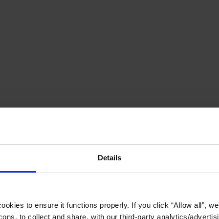
Details
okies to ensure it functions properly. If you click “Allow all”, we 
ons, to collect and share, with our third-party analytics/advertis