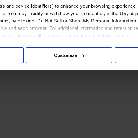
ress and device identifiers) to enhance your browsing experience,
ts. You may modify or withdraw your consent or, in the US, objec
ising, by clicking “Do Not Sell or Share My Personal Information” 
ice and each browser. For additional information and retention 
rding our general collection and use of personal information see o
Customize