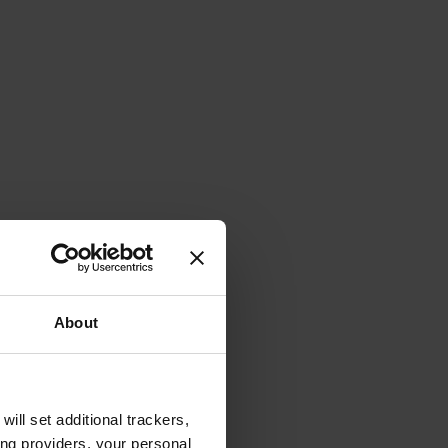
About
will set additional trackers,
ing providers, your personal