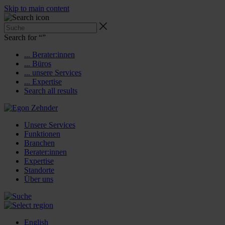
Skip to main content
Search for “
”
... Berater:innen
... Büros
... unsere Services
... Expertise
Search all results
Unsere Services
Funktionen
Branchen
Berater:innen
Expertise
Standorte
Über uns
English