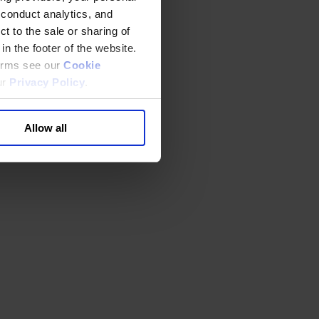
 conduct analytics, and
t to the sale or sharing of
in the footer of the website.
terms see our
Cookie
ur
Privacy Policy
.
Allow all