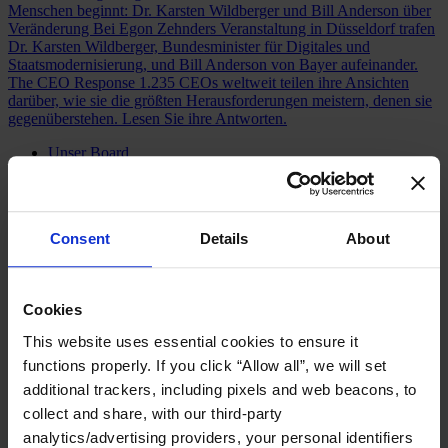
Menschen beginnt: Dr. Karsten Wildberger und Bill Anderson über
Veränderung
Bei Egon Zehnders Veranstaltung in Düsseldorf trafen
Dr. Karsten Wildberger, Bundesminister für Digitales und
Staatsmodernisierung, und Bill Anderson von Bayer aufeinander.
The CEO Response
1.235 CEOs weltweit teilen ihre Ansichten
darüber, wie sie die größten Herausforderungen meistern, denen sie
gegenüberstehen. Lesen Sie ihre Antworten.
Unser Board
Join Us
Newsroom
Impact for a Better World
Careers
Consent
Details
About
Cookies
Funktionen
This website uses essential cookies to ensure it
Branchen
Berater:innen
functions properly. If you click “Allow all”, we will set
Expertise
additional trackers, including pixels and web beacons, to
Standorte
collect and share, with our third-party
Über uns
analytics/advertising providers, your personal identifiers