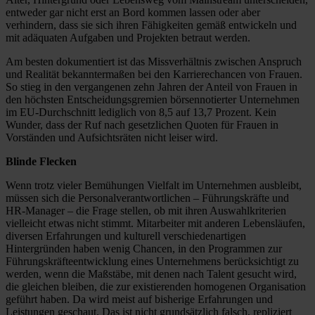
entweder gar nicht erst an Bord kommen lassen oder aber
verhindern, dass sie sich ihren Fähigkeiten gemäß entwickeln und
mit adäquaten Aufgaben und Projekten betraut werden.
Am besten dokumentiert ist das Missverhältnis zwischen Anspruch
und Realität bekanntermaßen bei den Karrierechancen von Frauen.
So stieg in den vergangenen zehn Jahren der Anteil von Frauen in
den höchsten Entscheidungsgremien börsennotierter Unternehmen
im EU-Durchschnitt lediglich von 8,5 auf 13,7 Prozent. Kein
Wunder, dass der Ruf nach gesetzlichen Quoten für Frauen in
Vorständen und Aufsichtsräten nicht leiser wird.
Blinde Flecken
Wenn trotz vieler Bemühungen Vielfalt im Unternehmen ausbleibt,
müssen sich die Personalverantwortlichen – Führungskräfte und
HR-Manager – die Frage stellen, ob mit ihren Auswahlkriterien
vielleicht etwas nicht stimmt. Mitarbeiter mit anderen Lebensläufen,
diversen Erfahrungen und kulturell verschiedenartigen
Hintergründen haben wenig Chancen, in den Programmen zur
Führungskräfteentwicklung eines Unternehmens berücksichtigt zu
werden, wenn die Maßstäbe, mit denen nach Talent gesucht wird,
die gleichen bleiben, die zur existierenden homogenen Organisation
geführt haben. Da wird meist auf bisherige Erfahrungen und
Leistungen geschaut. Das ist nicht grundsätzlich falsch, repliziert