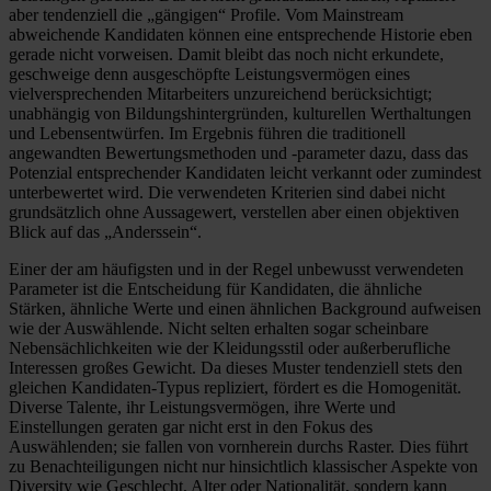
aber tendenziell die „gängigen“ Profile. Vom Mainstream
abweichende Kandidaten können eine entsprechende Historie eben
gerade nicht vorweisen. Damit bleibt das noch nicht erkundete,
geschweige denn ausgeschöpfte Leistungsvermögen eines
vielversprechenden Mitarbeiters unzureichend berücksichtigt;
unabhängig von Bildungshintergründen, kulturellen Werthaltungen
und Lebensentwürfen. Im Ergebnis führen die traditionell
angewandten Bewertungsmethoden und -parameter dazu, dass das
Potenzial entsprechender Kandidaten leicht verkannt oder zumindest
unterbewertet wird. Die verwendeten Kriterien sind dabei nicht
grundsätzlich ohne Aussagewert, verstellen aber einen objektiven
Blick auf das „Anderssein“.
Einer der am häufigsten und in der Regel unbewusst verwendeten
Parameter ist die Entscheidung für Kandidaten, die ähnliche
Stärken, ähnliche Werte und einen ähnlichen Background aufweisen
wie der Auswählende. Nicht selten erhalten sogar scheinbare
Nebensächlichkeiten wie der Kleidungsstil oder außerberufliche
Interessen großes Gewicht. Da dieses Muster tendenziell stets den
gleichen Kandidaten-Typus repliziert, fördert es die Homogenität.
Diverse Talente, ihr Leistungsvermögen, ihre Werte und
Einstellungen geraten gar nicht erst in den Fokus des
Auswählenden; sie fallen von vornherein durchs Raster. Dies führt
zu Benachteiligungen nicht nur hinsichtlich klassischer Aspekte von
Diversity wie Geschlecht, Alter oder Nationalität, sondern kann