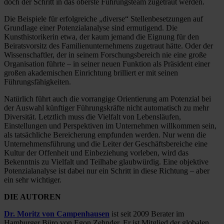
doch der Schritt in das oberste Führungsteam zugetraut werden.
Die Beispiele für erfolgreiche „diverse“ Stellenbesetzungen auf
Grundlage einer Potenzialanalyse sind ermutigend. Die
Kunsthistorikerin etwa, der kaum jemand die Eignung für den
Beiratsvorsitz des Familienunternehmens zugetraut hätte. Oder der
Wissenschaftler, der in seinem Forschungsbereich nie eine große
Organisation führte – in seiner neuen Funktion als Präsident einer
großen akademischen Einrichtung brilliert er mit seinen
Führungsfähigkeiten.
Natürlich führt auch die vorrangige Orientierung am Potenzial bei
der Auswahl künftiger Führungskräfte nicht automatisch zu mehr
Diversität. Letztlich muss die Vielfalt von Lebensläufen,
Einstellungen und Perspektiven im Unternehmen willkommen sein,
als tatsächliche Bereicherung empfunden werden. Nur wenn die
Unternehmensführung und die Leiter der Geschäftsbereiche eine
Kultur der Offenheit und Einbeziehung vorleben, wird das
Bekenntnis zu Vielfalt und Teilhabe glaubwürdig. Eine objektive
Potenzialanalyse ist dabei nur ein Schritt in diese Richtung – aber
ein sehr wichtiger.
DIE AUTOREN
Dr. Moritz von Campenhausen
ist seit 2009 Berater im
Hamburger Büro von Egon Zehnder. Er ist Mitglied der globalen