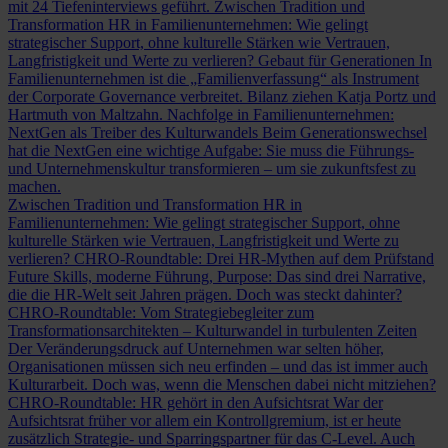
mit 24 Tiefeninterviews geführt.
Zwischen Tradition und
Transformation
HR in Familienunternehmen: Wie gelingt
strategischer Support, ohne kulturelle Stärken wie Vertrauen,
Langfristigkeit und Werte zu verlieren?
Gebaut für Generationen
In
Familienunternehmen ist die „Familienverfassung“ als Instrument
der Corporate Governance verbreitet. Bilanz ziehen Katja Portz und
Hartmuth von Maltzahn.
Nachfolge in Familienunternehmen:
NextGen als Treiber des Kulturwandels
Beim Generationswechsel
hat die NextGen eine wichtige Aufgabe: Sie muss die Führungs-
und Unternehmenskultur transformieren – um sie zukunftsfest zu
machen.
Zwischen Tradition und Transformation
HR in
Familienunternehmen: Wie gelingt strategischer Support, ohne
kulturelle Stärken wie Vertrauen, Langfristigkeit und Werte zu
verlieren?
CHRO-Roundtable: Drei HR-Mythen auf dem Prüfstand
Future Skills, moderne Führung, Purpose: Das sind drei Narrative,
die die HR-Welt seit Jahren prägen. Doch was steckt dahinter?
CHRO-Roundtable: Vom Strategiebegleiter zum
Transformationsarchitekten – Kulturwandel in turbulenten Zeiten
Der Veränderungsdruck auf Unternehmen war selten höher,
Organisationen müssen sich neu erfinden – und das ist immer auch
Kulturarbeit. Doch was, wenn die Menschen dabei nicht mitziehen?
CHRO-Roundtable: HR gehört in den Aufsichtsrat
War der
Aufsichtsrat früher vor allem ein Kontrollgremium, ist er heute
zusätzlich Strategie- und Sparringspartner für das C-Level. Auch