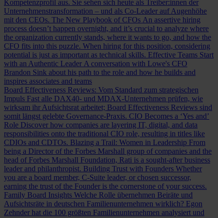
Kompetenzprofil aus. Sie sehen sich heute als Treiber:innen der
Unternehmenstransformation – und als Co-Leader auf Augenhöhe
mit den CEOs.
The New Playbook of CFOs
An assertive hiring
process doesn’t happen overnight, and it’s crucial to analyze where
the organization currently stands, where it wants to go, and how the
CFO fits into this puzzle. When hiring for this position, considering
potential is just as important as technical skills.
Effective Teams Start
with an Authentic Leader
A conversation with Lowe's CFO
Brandon Sink about his path to the role and how he builds and
inspires associates and teams
Board Effectiveness Reviews: Vom Standard zum strategischen
Impuls
Fast alle DAX40- und MDAX-Unternehmen prüfen, wie
wirksam ihr Aufsichtsrat arbeitet; Board Effectiveness Reviews sind
somit längst gelebte Governance-Praxis.
CIO Becomes a ‘Yes and’
Role
Discover how companies are layering IT, digital, and data
responsibilities onto the traditional CIO role, resulting in titles like
CDIOs and CDTOs.
Blazing a Trail: Women in Leadership
From
being a Director of the Forbes Marshall group of companies and the
head of Forbes Marshall Foundation, Rati is a sought-after business
leader and philanthropist.
Building Trust with Founders
Whether
you are a board member, C-Suite leader, or chosen successor,
earning the trust of the Founder is the cornerstone of your success.
Family Board Insights
Welche Rolle übernehmen Beiräte und
Aufsichtsräte in deutschen Familienunternehmen wirklich? Egon
Zehnder hat die 100 größten Familienunternehmen analysiert und