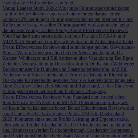
strategische HR-Expertise ist gefragt.
Young Leaders Study 2026: Wie junge Führungspersönlichkeiten
auf ihre Rolle blicken – und was Unternehmen daraus lernen
können
86% der jungen Führungspersönlichkeiten brennen für ihre
Rolle und wissen,, was ihre Führungsarbeit wirksam macht, zeigt
die neueste Young Leaders Study.
Board Effectiveness Reviews:
Vom Standard zum strategischen Impuls
Fast alle DAX40- und
MDAX-Unternehmen prüfen, wie wirksam ihr Aufsichtsrat arbeitet;
Board Effectiveness Reviews sind somit längst gelebte Governance-
Praxis.
Warum Transformation bei den Menschen beginnt: Dr.
Karsten Wildberger und Bill Anderson über Veränderung
Bei Egon
Zehnders Veranstaltung in Düsseldorf trafen Dr. Karsten Wildberger,
Bundesminister für Digitales und Staatsmodernisierung, und Bill
Anderson von Bayer aufeinander.
From Leadership to Eldership:
Die zweite Karrierehälfte gestalten
War der Renteneintritt lange eine
klare Zäsur zwischen Berufsleben und Ruhestand, ist das Ende von
Führungskarrieren heute oft ein fließender Übergang.
Board Effectiveness Reviews: Vom Standard zum strategischen
Impuls
Fast alle DAX40- und MDAX-Unternehmen prüfen, wie
wirksam ihr Aufsichtsrat arbeitet; Board Effectiveness Reviews sind
somit längst gelebte Governance-Praxis.
CEOs in Deutschland
2026: Konturen eines neuen Profils
Leistung und Ergebnisstärke,
einst zentral für den Einstieg in die CEO-Rolle, reichen nicht mehr
aus. Stattdessen werden Risikobereitschaft, Leadership-Kompetenz
und Beziehungsfähigkeit bedeutsam.
Warum Transformation bei den