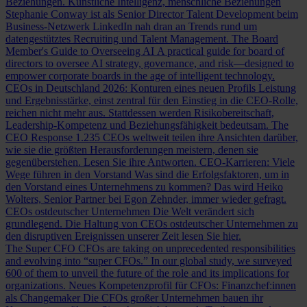
Beziehungen.
Künstliche Intelligenz, menschliche Beziehungen
Stephanie Conway ist als Senior Director Talent Development beim
Business-Netzwerk LinkedIn nah dran an Trends rund um
datengestütztes Recruiting und Talent Management.
The Board
Member's Guide to Overseeing AI
A practical guide for board of
directors to oversee AI strategy, governance, and risk—designed to
empower corporate boards in the age of intelligent technology.
CEOs in Deutschland 2026: Konturen eines neuen Profils
Leistung
und Ergebnisstärke, einst zentral für den Einstieg in die CEO-Rolle,
reichen nicht mehr aus. Stattdessen werden Risikobereitschaft,
Leadership-Kompetenz und Beziehungsfähigkeit bedeutsam.
The
CEO Response
1.235 CEOs weltweit teilen ihre Ansichten darüber,
wie sie die größten Herausforderungen meistern, denen sie
gegenüberstehen. Lesen Sie ihre Antworten.
CEO-Karrieren: Viele
Wege führen in den Vorstand
Was sind die Erfolgsfaktoren, um in
den Vorstand eines Unternehmens zu kommen? Das wird Heiko
Wolters, Senior Partner bei Egon Zehnder, immer wieder gefragt.
CEOs ostdeutscher Unternehmen
Die Welt verändert sich
grundlegend. Die Haltung von CEOs ostdeutscher Unternehmen zu
den disruptiven Ereignissen unserer Zeit lesen Sie hier.
The Super CFO
CFOs are taking on unprecedented responsibilities
and evolving into “super CFOs.” In our global study, we surveyed
600 of them to unveil the future of the role and its implications for
organizations.
Neues Kompetenzprofil für CFOs: Finanzchef:innen
als Changemaker
Die CFOs großer Unternehmen bauen ihr