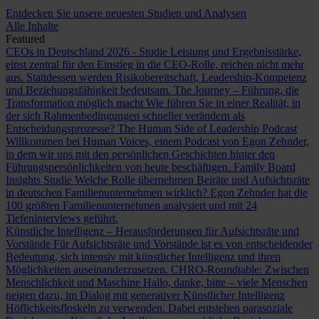
Entdecken Sie unsere neuesten Studien und Analysen
Alle Inhalte
Featured
CEOs in Deutschland 2026 - Studie
Leistung und Ergebnisstärke,
einst zentral für den Einstieg in die CEO-Rolle, reichen nicht mehr
aus. Stattdessen werden Risikobereitschaft, Leadership-Kompetenz
und Beziehungsfähigkeit bedeutsam.
The Journey – Führung, die
Transformation möglich macht
Wie führen Sie in einer Realität, in
der sich Rahmenbedingungen schneller verändern als
Entscheidungsprozesse?
The Human Side of Leadership Podcast
Willkommen bei Human Voices, einem Podcast von Egon Zehnder,
in dem wir uns mit den persönlichen Geschichten hinter den
Führungspersönlichkeiten von heute beschäftigen.
Family Board
Insights Studie
Welche Rolle übernehmen Beiräte und Aufsichtsräte
in deutschen Familienunternehmen wirklich? Egon Zehnder hat die
100 größten Familienunternehmen analysiert und mit 24
Tiefeninterviews geführt.
Künstliche Intelligenz – Herausforderungen für Aufsichtsräte und
Vorstände
Für Aufsichtsräte und Vorstände ist es von entscheidender
Bedeutung, sich intensiv mit künstlicher Intelligenz und ihren
Möglichkeiten auseinanderzusetzen.
CHRO-Roundtable: Zwischen
Menschlichkeit und Maschine
Hallo, danke, bitte – viele Menschen
neigen dazu, im Dialog mit generativer Künstlicher Intelligenz
Höflichkeitsfloskeln zu verwenden. Dabei entstehen parasoziale