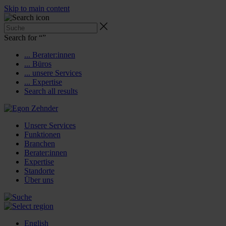
Skip to main content
Search for “
”
... Berater:innen
... Büros
... unsere Services
... Expertise
Search all results
Unsere Services
Funktionen
Branchen
Berater:innen
Expertise
Standorte
Über uns
English