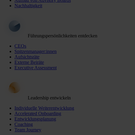
Aufbau von Advisory Boards
Nachhaltigkeit
Führungspersönlichkeiten entdecken
CEOs
Spitzenmanager:innen
Aufsichtsräte
Externe Beiräte
Executive Assessment
Leadership entwickeln
Individuelle Weiterentwicklung
Accelerated Onboarding
Entwicklungsplanung
Coaching
Team Journey