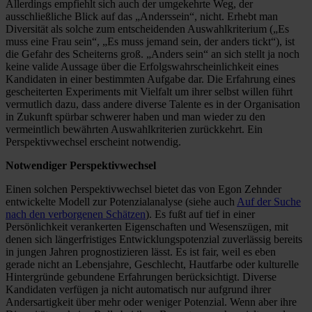
Allerdings empfiehlt sich auch der umgekehrte Weg, der
ausschließliche Blick auf das „Anderssein“, nicht. Erhebt man
Diversität als solche zum entscheidenden Auswahlkriterium („Es
muss eine Frau sein“, „Es muss jemand sein, der anders tickt“), ist
die Gefahr des Scheiterns groß. „Anders sein“ an sich stellt ja noch
keine valide Aussage über die Erfolgswahrscheinlichkeit eines
Kandidaten in einer bestimmten Aufgabe dar. Die Erfahrung eines
gescheiterten Experiments mit Vielfalt um ihrer selbst willen führt
vermutlich dazu, dass andere diverse Talente es in der Organisation
in Zukunft spürbar schwerer haben und man wieder zu den
vermeintlich bewährten Auswahlkriterien zurückkehrt. Ein
Perspektivwechsel erscheint notwendig.
Notwendiger Perspektivwechsel
Einen solchen Perspektivwechsel bietet das von Egon Zehnder
entwickelte Modell zur Potenzialanalyse (siehe auch
Auf der Suche
nach den verborgenen Schätzen
). Es fußt auf tief in einer
Persönlichkeit verankerten Eigenschaften und Wesenszügen, mit
denen sich längerfristiges Entwicklungspotenzial zuverlässig bereits
in jungen Jahren prognostizieren lässt. Es ist fair, weil es eben
gerade nicht an Lebensjahre, Geschlecht, Hautfarbe oder kulturelle
Hintergründe gebundene Erfahrungen berücksichtigt. Diverse
Kandidaten verfügen ja nicht automatisch nur aufgrund ihrer
Andersartigkeit über mehr oder weniger Potenzial. Wenn aber ihre