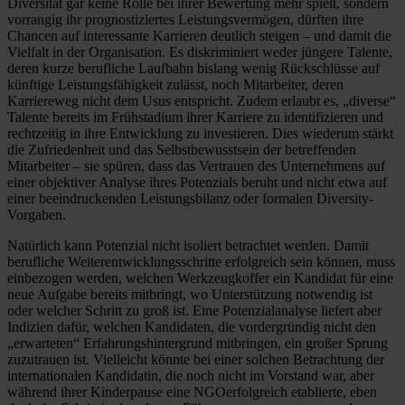
Diversität gar keine Rolle bei ihrer Bewertung mehr spielt, sondern
vorrangig ihr prognostiziertes Leistungsvermögen, dürften ihre
Chancen auf interessante Karrieren deutlich steigen – und damit die
Vielfalt in der Organisation. Es diskriminiert weder jüngere Talente,
deren kurze berufliche Laufbahn bislang wenig Rückschlüsse auf
künftige Leistungsfähigkeit zulässt, noch Mitarbeiter, deren
Karriereweg nicht dem Usus entspricht. Zudem erlaubt es, „diverse“
Talente bereits im Frühstadium ihrer Karriere zu identifizieren und
rechtzeitig in ihre Entwicklung zu investieren. Dies wiederum stärkt
die Zufriedenheit und das Selbstbewusstsein der betreffenden
Mitarbeiter – sie spüren, dass das Vertrauen des Unternehmens auf
einer objektiver Analyse ihres Potenzials beruht und nicht etwa auf
einer beeindruckenden Leistungsbilanz oder formalen Diversity-
Vorgaben.
Natürlich kann Potenzial nicht isoliert betrachtet werden. Damit
berufliche Weiterentwicklungsschritte erfolgreich sein können, muss
einbezogen werden, welchen Werkzeugkoffer ein Kandidat für eine
neue Aufgabe bereits mitbringt, wo Unterstützung notwendig ist
oder welcher Schritt zu groß ist. Eine Potenzialanalyse liefert aber
Indizien dafür, welchen Kandidaten, die vordergründig nicht den
„erwarteten“ Erfahrungshintergrund mitbringen, ein großer Sprung
zuzutrauen ist. Vielleicht könnte bei einer solchen Betrachtung der
internationalen Kandidatin, die noch nicht im Vorstand war, aber
während ihrer Kinderpause eine NGOerfolgreich etablierte, eben