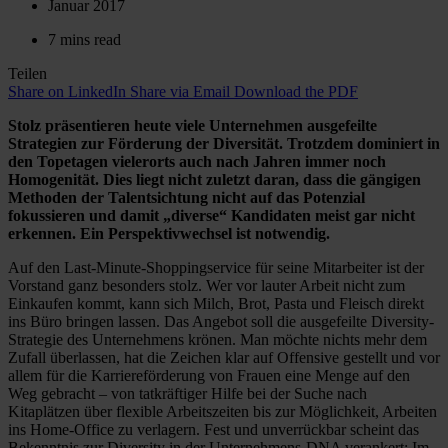
Januar 2017
7 mins read
Teilen
Share on LinkedIn
Share via Email
Download the PDF
Stolz präsentieren heute viele Unternehmen ausgefeilte
Strategien zur Förderung der Diversität. Trotzdem dominiert in
den Topetagen vielerorts auch nach Jahren immer noch
Homogenität. Dies liegt nicht zuletzt daran, dass die gängigen
Methoden der Talentsichtung nicht auf das Potenzial
fokussieren und damit „diverse“ Kandidaten meist gar nicht
erkennen. Ein Perspektivwechsel ist notwendig.
Auf den Last-Minute-Shoppingservice für seine Mitarbeiter ist der
Vorstand ganz besonders stolz. Wer vor lauter Arbeit nicht zum
Einkaufen kommt, kann sich Milch, Brot, Pasta und Fleisch direkt
ins Büro bringen lassen. Das Angebot soll die ausgefeilte Diversity-
Strategie des Unternehmens krönen. Man möchte nichts mehr dem
Zufall überlassen, hat die Zeichen klar auf Offensive gestellt und vor
allem für die Karriereförderung von Frauen eine Menge auf den
Weg gebracht – von tatkräftiger Hilfe bei der Suche nach
Kitaplätzen über flexible Arbeitszeiten bis zur Möglichkeit, Arbeiten
ins Home-Office zu verlagern. Fest und unverrückbar scheint das
Bekenntnis zur Diversity in der Unternehmens-DNA verankert: Im