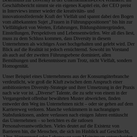
Geschäftsbericht nimmt sie ein eigenes Kapitel ein, der CEO preist
in Interviews immer wieder die kreativitäts- und
innovationsfördernde Kraft der Vielfalt und spannt dabei den Bogen
vom altbekannten Sujet „Frauen in Führungspositionen“ bis hin zur
Vielfältigkeit von Werten, Erfahrungen, Bildungshintergründen,
Einstellungen, Perspektiven und Lebensentwürfen. Wer all dies liest,
muss zu dem Schluss kommen, dass Diversity in diesem
Unternehmen als wichtiges Asset hochgehalten und gelebt wird. Der
Blick auf die Realität ist jedoch ernüchternd. Sowohl im Vorstand
als auch auf der zweiten Führungsebene dominiert, allen
Bemühungen und Bekenntnissen zum Trotz, nicht Vielfalt, sondern
Homogenität.
Unser Beispiel eines Unternehmens aus der Konsumgüterbranche
verdeutlicht, wie groß die Kluft zwischen dem Anspruch einer
ambitionierten Diversity-Strategie und ihrer Umsetzung in der Praxis
nach wie vor ist. „Diverse“ Talente, die zu sehr von einem in der
Vergangenheit offenbar bewährten Muster abweichen, finden
entweder den Weg ins Unternehmen nicht – oder sie gehen auf dem
Karriereweg verloren. Manche verkümmern in nachrangigen
Stabsfunktionen, andere verlassen nach einigen Jahren enttäuscht
das Unternehmen – so berichten es die ratlosen
Personalverantwortlichen. Vieles deutet auf die Existenz von
Barrieren hin, die Menschen, die sich im Hinblick auf Geschlecht,
Alter, Hintergrund oder Lebensweg vom Mainstream unterscheiden,