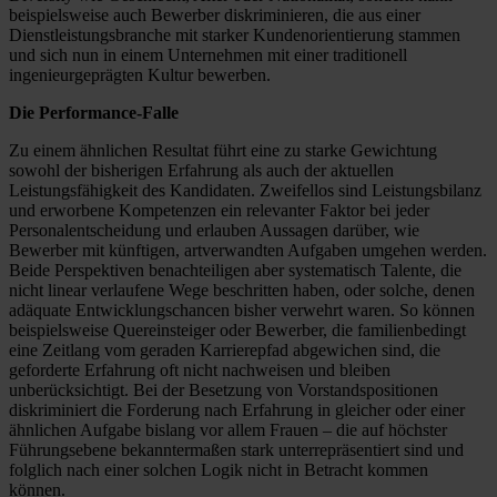
beispielsweise auch Bewerber diskriminieren, die aus einer
Dienstleistungsbranche mit starker Kundenorientierung stammen
und sich nun in einem Unternehmen mit einer traditionell
ingenieurgeprägten Kultur bewerben.
Die Performance-Falle
Zu einem ähnlichen Resultat führt eine zu starke Gewichtung
sowohl der bisherigen Erfahrung als auch der aktuellen
Leistungsfähigkeit des Kandidaten. Zweifellos sind Leistungsbilanz
und erworbene Kompetenzen ein relevanter Faktor bei jeder
Personalentscheidung und erlauben Aussagen darüber, wie
Bewerber mit künftigen, artverwandten Aufgaben umgehen werden.
Beide Perspektiven benachteiligen aber systematisch Talente, die
nicht linear verlaufene Wege beschritten haben, oder solche, denen
adäquate Entwicklungschancen bisher verwehrt waren. So können
beispielsweise Quereinsteiger oder Bewerber, die familienbedingt
eine Zeitlang vom geraden Karrierepfad abgewichen sind, die
geforderte Erfahrung oft nicht nachweisen und bleiben
unberücksichtigt. Bei der Besetzung von Vorstandspositionen
diskriminiert die Forderung nach Erfahrung in gleicher oder einer
ähnlichen Aufgabe bislang vor allem Frauen – die auf höchster
Führungsebene bekanntermaßen stark unterrepräsentiert sind und
folglich nach einer solchen Logik nicht in Betracht kommen
können.