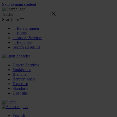
Skip to main content
Search for “
”
... Berater:innen
... Büros
... unsere Services
... Expertise
Search all results
Unsere Services
Funktionen
Branchen
Berater:innen
Expertise
Standorte
Über uns
English