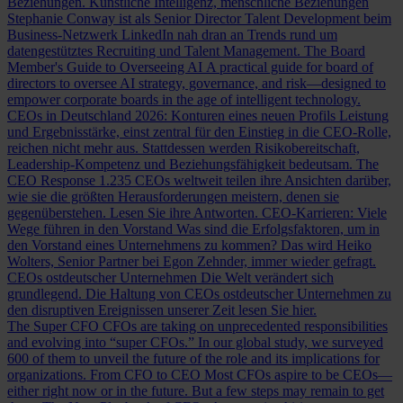
Beziehungen.
Künstliche Intelligenz, menschliche Beziehungen
Stephanie Conway ist als Senior Director Talent Development beim
Business-Netzwerk LinkedIn nah dran an Trends rund um
datengestütztes Recruiting und Talent Management.
The Board
Member's Guide to Overseeing AI
A practical guide for board of
directors to oversee AI strategy, governance, and risk—designed to
empower corporate boards in the age of intelligent technology.
CEOs in Deutschland 2026: Konturen eines neuen Profils
Leistung
und Ergebnisstärke, einst zentral für den Einstieg in die CEO-Rolle,
reichen nicht mehr aus. Stattdessen werden Risikobereitschaft,
Leadership-Kompetenz und Beziehungsfähigkeit bedeutsam.
The
CEO Response
1.235 CEOs weltweit teilen ihre Ansichten darüber,
wie sie die größten Herausforderungen meistern, denen sie
gegenüberstehen. Lesen Sie ihre Antworten.
CEO-Karrieren: Viele
Wege führen in den Vorstand
Was sind die Erfolgsfaktoren, um in
den Vorstand eines Unternehmens zu kommen? Das wird Heiko
Wolters, Senior Partner bei Egon Zehnder, immer wieder gefragt.
CEOs ostdeutscher Unternehmen
Die Welt verändert sich
grundlegend. Die Haltung von CEOs ostdeutscher Unternehmen zu
den disruptiven Ereignissen unserer Zeit lesen Sie hier.
The Super CFO
CFOs are taking on unprecedented responsibilities
and evolving into “super CFOs.” In our global study, we surveyed
600 of them to unveil the future of the role and its implications for
organizations.
From CFO to CEO
Most CFOs aspire to be CEOs—
either right now or in the future. But a few steps may remain to get