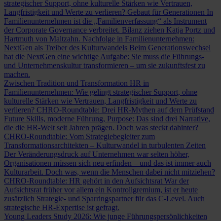
strategischer Support, ohne kulturelle Stärken wie Vertrauen,
Langfristigkeit und Werte zu verlieren?
Gebaut für Generationen
In
Familienunternehmen ist die „Familienverfassung“ als Instrument
der Corporate Governance verbreitet. Bilanz ziehen Katja Portz und
Hartmuth von Maltzahn.
Nachfolge in Familienunternehmen:
NextGen als Treiber des Kulturwandels
Beim Generationswechsel
hat die NextGen eine wichtige Aufgabe: Sie muss die Führungs-
und Unternehmenskultur transformieren – um sie zukunftsfest zu
machen.
Zwischen Tradition und Transformation
HR in
Familienunternehmen: Wie gelingt strategischer Support, ohne
kulturelle Stärken wie Vertrauen, Langfristigkeit und Werte zu
verlieren?
CHRO-Roundtable: Drei HR-Mythen auf dem Prüfstand
Future Skills, moderne Führung, Purpose: Das sind drei Narrative,
die die HR-Welt seit Jahren prägen. Doch was steckt dahinter?
CHRO-Roundtable: Vom Strategiebegleiter zum
Transformationsarchitekten – Kulturwandel in turbulenten Zeiten
Der Veränderungsdruck auf Unternehmen war selten höher,
Organisationen müssen sich neu erfinden – und das ist immer auch
Kulturarbeit. Doch was, wenn die Menschen dabei nicht mitziehen?
CHRO-Roundtable: HR gehört in den Aufsichtsrat
War der
Aufsichtsrat früher vor allem ein Kontrollgremium, ist er heute
zusätzlich Strategie- und Sparringspartner für das C-Level. Auch
strategische HR-Expertise ist gefragt.
Young Leaders Study 2026: Wie junge Führungspersönlichkeiten