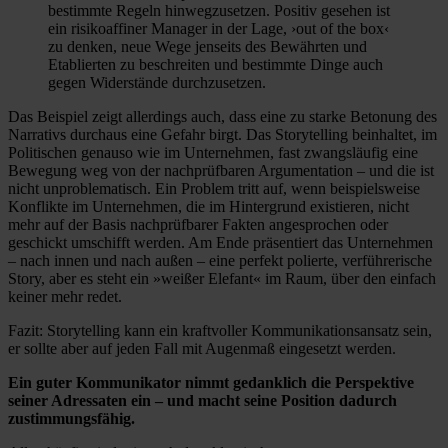
bestimmte Regeln hinwegzusetzen. Positiv gesehen ist
ein risikoaffiner Manager in der Lage, ›out of the box‹
zu denken, neue Wege jenseits des Bewährten und
Etablierten zu beschreiten und bestimmte Dinge auch
gegen Widerstände durchzusetzen.
Das Beispiel zeigt allerdings auch, dass eine zu starke Betonung des
Narrativs durchaus eine Gefahr birgt. Das Storytelling beinhaltet, im
Politischen genauso wie im Unternehmen, fast zwangsläufig eine
Bewegung weg von der nachprüfbaren Argumentation – und die ist
nicht unproblematisch. Ein Problem tritt auf, wenn beispielsweise
Konflikte im Unternehmen, die im Hintergrund existieren, nicht
mehr auf der Basis nachprüfbarer Fakten angesprochen oder
geschickt umschifft werden. Am Ende präsentiert das Unternehmen
– nach innen und nach außen – eine perfekt polierte, verführerische
Story, aber es steht ein »weißer Elefant« im Raum, über den einfach
keiner mehr redet.
Fazit: Storytelling kann ein kraftvoller Kommunikationsansatz sein,
er sollte aber auf jeden Fall mit Augenmaß eingesetzt werden.
Ein guter Kommunikator nimmt gedanklich die Perspektive
seiner Adressaten ein – und macht seine Position dadurch
zustimmungsfähig.