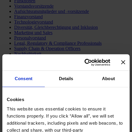
Funktionen
Vorstandsvorsitzende
Aufsichtsratsmitglieder und -vorsitzende
Finanzvorstand
Technologievorstand
Diversität, Gleichberechtigung und Inklusion
Marketing und Sales
Personalvorstand
Legal, Regulatory & Compliance Professionals
Supply Chain & Operation Officers
Nachhaltigkeit
Vorstand Kommunikation und Öffentlichkeitsarbeit
Branchen
Financial Services
Consent
Details
About
Private Capital
Health
Technology & AI
Beratung von Familienunternehmen
Cookies
Öffentlicher und sozialer Sektor
Consumer
This website uses essential cookies to ensure it
Industrial
functions properly. If you click “Allow all”, we will set
Services
Leadership Advisory Services
additional trackers, including pixels and web beacons, to
collect and share, with our third-party