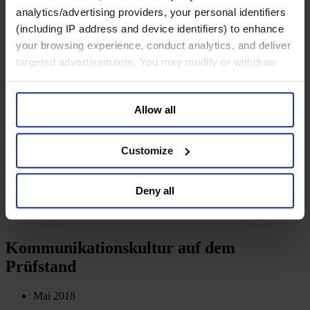
Über uns
analytics/advertising providers, your personal identifiers
Unser Board
Join Us
(including IP address and device identifiers) to enhance
Newsroom
your browsing experience, conduct analytics, and deliver
Impact for a Better World
targeted advertisements. You may modify or withdraw
Careers
your consent or, in the US, object to the sale or sharing of
English
your data for targeted advertising, by clicking “Do Not
Deutsch
Allow all
Sell or Share My Personal Information” in the footer of
中文
日本語
the website. You must opt-out of each device and each
browser. For additional information and retention terms
Customize
see our
Cookie Policy
; for information regarding our
general collection and use of personal information see
»Put yourself in the other
Deny all
our
Privacy Policy
.
man’s shoes.«
Kommunikationskultur auf dem
Prüfstand
Mai 2018