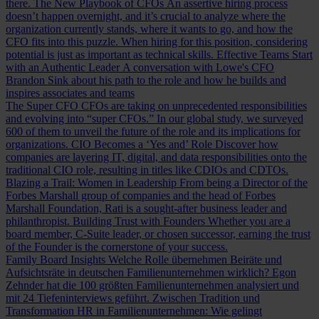
there.
The New Playbook of CFOs
An assertive hiring process
doesn’t happen overnight, and it’s crucial to analyze where the
organization currently stands, where it wants to go, and how the
CFO fits into this puzzle. When hiring for this position, considering
potential is just as important as technical skills.
Effective Teams Start
with an Authentic Leader
A conversation with Lowe's CFO
Brandon Sink about his path to the role and how he builds and
inspires associates and teams
The Super CFO
CFOs are taking on unprecedented responsibilities
and evolving into “super CFOs.” In our global study, we surveyed
600 of them to unveil the future of the role and its implications for
organizations.
CIO Becomes a ‘Yes and’ Role
Discover how
companies are layering IT, digital, and data responsibilities onto the
traditional CIO role, resulting in titles like CDIOs and CDTOs.
Blazing a Trail: Women in Leadership
From being a Director of the
Forbes Marshall group of companies and the head of Forbes
Marshall Foundation, Rati is a sought-after business leader and
philanthropist.
Building Trust with Founders
Whether you are a
board member, C-Suite leader, or chosen successor, earning the trust
of the Founder is the cornerstone of your success.
Family Board Insights
Welche Rolle übernehmen Beiräte und
Aufsichtsräte in deutschen Familienunternehmen wirklich? Egon
Zehnder hat die 100 größten Familienunternehmen analysiert und
mit 24 Tiefeninterviews geführt.
Zwischen Tradition und
Transformation
HR in Familienunternehmen: Wie gelingt