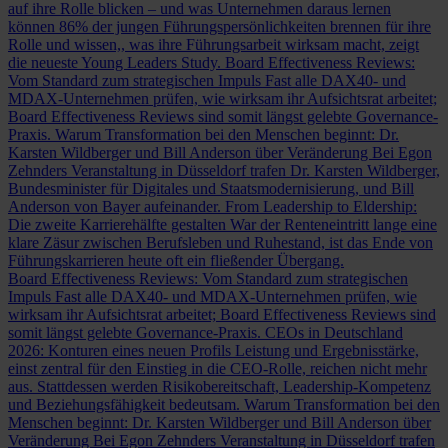
auf ihre Rolle blicken – und was Unternehmen daraus lernen
können
86% der jungen Führungspersönlichkeiten brennen für ihre
Rolle und wissen,, was ihre Führungsarbeit wirksam macht, zeigt
die neueste Young Leaders Study.
Board Effectiveness Reviews:
Vom Standard zum strategischen Impuls
Fast alle DAX40- und
MDAX-Unternehmen prüfen, wie wirksam ihr Aufsichtsrat arbeitet;
Board Effectiveness Reviews sind somit längst gelebte Governance-
Praxis.
Warum Transformation bei den Menschen beginnt: Dr.
Karsten Wildberger und Bill Anderson über Veränderung
Bei Egon
Zehnders Veranstaltung in Düsseldorf trafen Dr. Karsten Wildberger,
Bundesminister für Digitales und Staatsmodernisierung, und Bill
Anderson von Bayer aufeinander.
From Leadership to Eldership:
Die zweite Karrierehälfte gestalten
War der Renteneintritt lange eine
klare Zäsur zwischen Berufsleben und Ruhestand, ist das Ende von
Führungskarrieren heute oft ein fließender Übergang.
Board Effectiveness Reviews: Vom Standard zum strategischen
Impuls
Fast alle DAX40- und MDAX-Unternehmen prüfen, wie
wirksam ihr Aufsichtsrat arbeitet; Board Effectiveness Reviews sind
somit längst gelebte Governance-Praxis.
CEOs in Deutschland
2026: Konturen eines neuen Profils
Leistung und Ergebnisstärke,
einst zentral für den Einstieg in die CEO-Rolle, reichen nicht mehr
aus. Stattdessen werden Risikobereitschaft, Leadership-Kompetenz
und Beziehungsfähigkeit bedeutsam.
Warum Transformation bei den
Menschen beginnt: Dr. Karsten Wildberger und Bill Anderson über
Veränderung
Bei Egon Zehnders Veranstaltung in Düsseldorf trafen