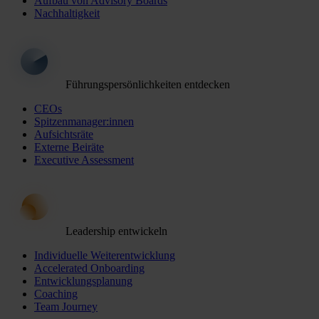
Aufbau von Advisory Boards
Nachhaltigkeit
Führungspersönlichkeiten entdecken
CEOs
Spitzenmanager:innen
Aufsichtsräte
Externe Beiräte
Executive Assessment
Leadership entwickeln
Individuelle Weiterentwicklung
Accelerated Onboarding
Entwicklungsplanung
Coaching
Team Journey