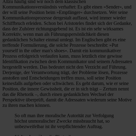
Allzu häufig sind wir noch dem klassischen
Kommunikationsverständnis verhaftet: Es gibt einen »Sender«, und
der will seine Position beim »Empfänger« durchsetzen. Wer seine
Kommunikationsprozesse dergestalt auffasst, wird immer wieder
Schiffbruch erleiden. Schon bei Aristoteles findet sich der Gedanke,
dass der Zuhörer richtungsgebend ist. Es ist ein sehr wirksames
Korrektiv, wenn man als Führungspersönlichkeit diesen
gedanklichen Schalter einmal umlegt. Im Englischen gibt es eine
treffende Formulierung, die solche Prozesse beschreibt: »Put
yourself in the other man's shoes«. Damit ein kommunikativer
Prozess erfolgreich verlaufen kann, muss letztlich eine gewisse
Identifikation zwischen dem Kommunikator und seinem Adressaten
hergestellt werden. Das bedeutet nicht den Verzicht auf Führung.
Derjenige, der Verantwortung trägt, der Probleme lösen, Prozesse
anstoßen und Entscheidungen treffen muss, soll seine Position
keinesfalls aufgeben oder schwächen. Es geht darum, wie er seine
Position, die innere Gewissheit, die er in sich trägt – Zertum nennt
das die Rhetorik –, durch einen gedanklichen Wechsel der
Perspektive überprüft, damit die Adressaten wiederum seine Motive
zu ihren machen können.
So oft man ihre moralische Autorität zur Verfolgung
höchst unmoralischer Zwecke missbraucht hat, so
unbezweifelbar ist ihr verpflichtender Auftrag.