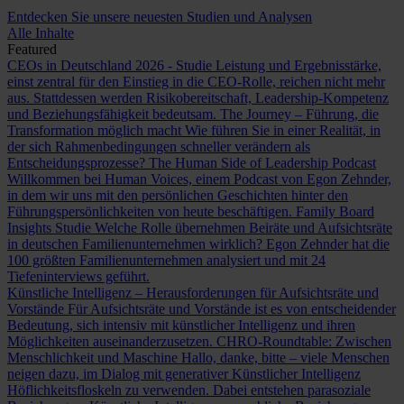
Entdecken Sie unsere neuesten Studien und Analysen
Alle Inhalte
Featured
CEOs in Deutschland 2026 - Studie
Leistung und Ergebnisstärke,
einst zentral für den Einstieg in die CEO-Rolle, reichen nicht mehr
aus. Stattdessen werden Risikobereitschaft, Leadership-Kompetenz
und Beziehungsfähigkeit bedeutsam.
The Journey – Führung, die
Transformation möglich macht
Wie führen Sie in einer Realität, in
der sich Rahmenbedingungen schneller verändern als
Entscheidungsprozesse?
The Human Side of Leadership Podcast
Willkommen bei Human Voices, einem Podcast von Egon Zehnder,
in dem wir uns mit den persönlichen Geschichten hinter den
Führungspersönlichkeiten von heute beschäftigen.
Family Board
Insights Studie
Welche Rolle übernehmen Beiräte und Aufsichtsräte
in deutschen Familienunternehmen wirklich? Egon Zehnder hat die
100 größten Familienunternehmen analysiert und mit 24
Tiefeninterviews geführt.
Künstliche Intelligenz – Herausforderungen für Aufsichtsräte und
Vorstände
Für Aufsichtsräte und Vorstände ist es von entscheidender
Bedeutung, sich intensiv mit künstlicher Intelligenz und ihren
Möglichkeiten auseinanderzusetzen.
CHRO-Roundtable: Zwischen
Menschlichkeit und Maschine
Hallo, danke, bitte – viele Menschen
neigen dazu, im Dialog mit generativer Künstlicher Intelligenz
Höflichkeitsfloskeln zu verwenden. Dabei entstehen parasoziale