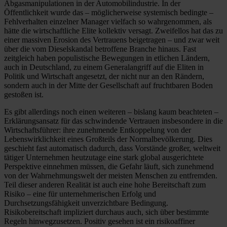
Abgasmanipulationen in der Automobilindustrie. In der
Öffentlichkeit wurde das – möglicherweise systemisch bedingte –
Fehlverhalten einzelner Manager vielfach so wahrgenommen, als
hätte die wirtschaftliche Elite kollektiv versagt. Zweifellos hat das zu
einer massiven Erosion des Vertrauens beigetragen – und zwar weit
über die vom Dieselskandal betroffene Branche hinaus. Fast
zeitgleich haben populistische Bewegungen in etlichen Ländern,
auch in Deutschland, zu einem Generalangriff auf die Eliten in
Politik und Wirtschaft angesetzt, der nicht nur an den Rändern,
sondern auch in der Mitte der Gesellschaft auf fruchtbaren Boden
gestoßen ist.
Es gibt allerdings noch einen weiteren – bislang kaum beachteten –
Erklärungsansatz für das schwindende Vertrauen insbesondere in die
Wirtschaftsführer: ihre zunehmende Entkoppelung von der
Lebenswirklichkeit eines Großteils der Normalbevölkerung. Dies
geschieht fast automatisch dadurch, dass Vorstände großer, weltweit
tätiger Unternehmen heutzutage eine stark global ausgerichtete
Perspektive einnehmen müssen, die Gefahr läuft, sich zunehmend
von der Wahrnehmungswelt der meisten Menschen zu entfremden.
Teil dieser anderen Realität ist auch eine hohe Bereitschaft zum
Risiko – eine für unternehmerischen Erfolg und
Durchsetzungsfähigkeit unverzichtbare Bedingung.
Risikobereitschaft impliziert durchaus auch, sich über bestimmte
Regeln hinwegzusetzen. Positiv gesehen ist ein risikoaffiner