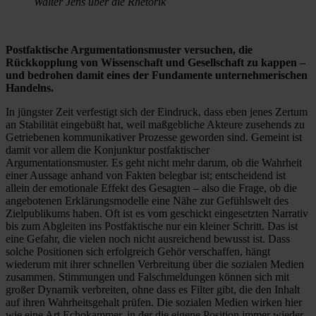
Walter Jens über die Rhetorik
Postfaktische Argumentationsmuster versuchen, die
Rückkopplung von Wissenschaft und Gesellschaft zu kappen –
und bedrohen damit eines der Fundamente unternehmerischen
Handelns.
In jüngster Zeit verfestigt sich der Eindruck, dass eben jenes Zertum
an Stabilität eingebüßt hat, weil maßgebliche Akteure zusehends zu
Getriebenen kommunikativer Prozesse geworden sind. Gemeint ist
damit vor allem die Konjunktur postfaktischer
Argumentationsmuster. Es geht nicht mehr darum, ob die Wahrheit
einer Aussage anhand von Fakten belegbar ist; entscheidend ist
allein der emotionale Effekt des Gesagten – also die Frage, ob die
angebotenen Erklärungsmodelle eine Nähe zur Gefühlswelt des
Zielpublikums haben. Oft ist es vom geschickt eingesetzten Narrativ
bis zum Abgleiten ins Postfaktische nur ein kleiner Schritt. Das ist
eine Gefahr, die vielen noch nicht ausreichend bewusst ist. Dass
solche Positionen sich erfolgreich Gehör verschaffen, hängt
wiederum mit ihrer schnellen Verbreitung über die sozialen Medien
zusammen. Stimmungen und Falschmeldungen können sich mit
großer Dynamik verbreiten, ohne dass es Filter gibt, die den Inhalt
auf ihren Wahrheitsgehalt prüfen. Die sozialen Medien wirken hier
wie eine Art Echokammer, in der die eigene Position immer wieder