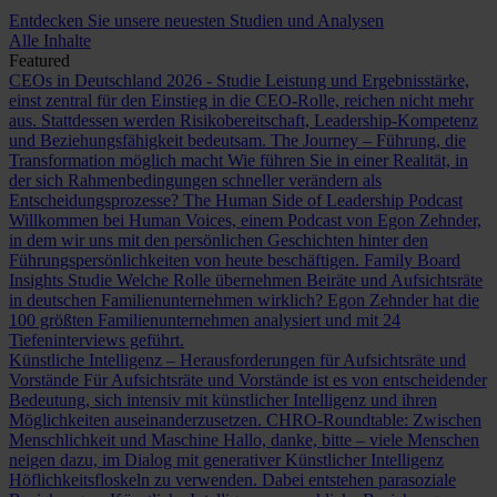
Entdecken Sie unsere neuesten Studien und Analysen
Alle Inhalte
Featured
CEOs in Deutschland 2026 - Studie
Leistung und Ergebnisstärke,
einst zentral für den Einstieg in die CEO-Rolle, reichen nicht mehr
aus. Stattdessen werden Risikobereitschaft, Leadership-Kompetenz
und Beziehungsfähigkeit bedeutsam.
The Journey – Führung, die
Transformation möglich macht
Wie führen Sie in einer Realität, in
der sich Rahmenbedingungen schneller verändern als
Entscheidungsprozesse?
The Human Side of Leadership Podcast
Willkommen bei Human Voices, einem Podcast von Egon Zehnder,
in dem wir uns mit den persönlichen Geschichten hinter den
Führungspersönlichkeiten von heute beschäftigen.
Family Board
Insights Studie
Welche Rolle übernehmen Beiräte und Aufsichtsräte
in deutschen Familienunternehmen wirklich? Egon Zehnder hat die
100 größten Familienunternehmen analysiert und mit 24
Tiefeninterviews geführt.
Künstliche Intelligenz – Herausforderungen für Aufsichtsräte und
Vorstände
Für Aufsichtsräte und Vorstände ist es von entscheidender
Bedeutung, sich intensiv mit künstlicher Intelligenz und ihren
Möglichkeiten auseinanderzusetzen.
CHRO-Roundtable: Zwischen
Menschlichkeit und Maschine
Hallo, danke, bitte – viele Menschen
neigen dazu, im Dialog mit generativer Künstlicher Intelligenz
Höflichkeitsfloskeln zu verwenden. Dabei entstehen parasoziale