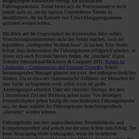
ausgeschöpfte Ressourcen verfügt, hat zusätzliches
Führungspotenzial. Damit bietet sich die Potenzialanalyse nicht
zuletzt auch an, um im eigenen Unternehmen Talente zu
identifizieren, die im Rahmen von Entwicklungsprogrammen
gefördert werden sollten.
Mit Blick auf die Ungewissheit der kommenden Jahre sollten
Versicherungsunternehmen nicht den Fehler machen, nach der
legendären „eierlegenden Wollmilchsau“ zu suchen. Eine Studie
belegt, dass insbesondere die Führungsteams erfolgreich arbeiten, in
denen sich auch Persönlichkeiten finden, die „anecken“ (Egon
Zehnder International/McKinsey & Company 2011:
Return on
Leadership – Competencies that Generate Growth)
. Solche
herausragenden Manager glänzen mit zwei, drei außergewöhnlichen
Stärken. Da ist etwa der charismatische Anführer, der Menschen für
eine Sache zu begeistern weiß, selbst wenn sie große
Anstrengungen erfordert. Oder der visionäre Stratege, der dem
Unternehmen Ziel und Richtung geben kann. Von derartigen
Persönlichkeiten gehen häufig die entscheidenden Führungsimpulse
aus, die dann mithilfe des Führungsteams branchenspezifisch
„übersetzt“ werden können.
Führungskräfte mit eher ungewöhnlichen Persönlichkeits- und
Kompetenzprofilen sind jedoch nur der erste Schritt zum Erfolg. Der
beste Neuzugang bleibt wirkungslos, wenn die bestehende