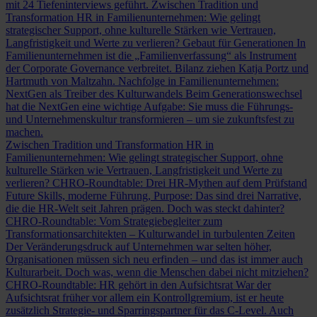
mit 24 Tiefeninterviews geführt.
Zwischen Tradition und
Transformation
HR in Familienunternehmen: Wie gelingt
strategischer Support, ohne kulturelle Stärken wie Vertrauen,
Langfristigkeit und Werte zu verlieren?
Gebaut für Generationen
In
Familienunternehmen ist die „Familienverfassung“ als Instrument
der Corporate Governance verbreitet. Bilanz ziehen Katja Portz und
Hartmuth von Maltzahn.
Nachfolge in Familienunternehmen:
NextGen als Treiber des Kulturwandels
Beim Generationswechsel
hat die NextGen eine wichtige Aufgabe: Sie muss die Führungs-
und Unternehmenskultur transformieren – um sie zukunftsfest zu
machen.
Zwischen Tradition und Transformation
HR in
Familienunternehmen: Wie gelingt strategischer Support, ohne
kulturelle Stärken wie Vertrauen, Langfristigkeit und Werte zu
verlieren?
CHRO-Roundtable: Drei HR-Mythen auf dem Prüfstand
Future Skills, moderne Führung, Purpose: Das sind drei Narrative,
die die HR-Welt seit Jahren prägen. Doch was steckt dahinter?
CHRO-Roundtable: Vom Strategiebegleiter zum
Transformationsarchitekten – Kulturwandel in turbulenten Zeiten
Der Veränderungsdruck auf Unternehmen war selten höher,
Organisationen müssen sich neu erfinden – und das ist immer auch
Kulturarbeit. Doch was, wenn die Menschen dabei nicht mitziehen?
CHRO-Roundtable: HR gehört in den Aufsichtsrat
War der
Aufsichtsrat früher vor allem ein Kontrollgremium, ist er heute
zusätzlich Strategie- und Sparringspartner für das C-Level. Auch