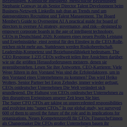
Beziehungen.
Künstliche Intelligenz, menschliche Beziehungen
Stephanie Conway ist als Senior Director Talent Development beim
Business-Netzwerk LinkedIn nah dran an Trends rund um
datengestütztes Recruiting und Talent Management.
The Board
Member's Guide to Overseeing AI
A practical guide for board of
directors to oversee AI strategy, governance, and risk—designed to
empower corporate boards in the age of intelligent technology.
CEOs in Deutschland 2026: Konturen eines neuen Profils
Leistung
und Ergebnisstärke, einst zentral für den Einstieg in die CEO-Rolle,
reichen nicht mehr aus. Stattdessen werden Risikobereitschaft,
Leadership-Kompetenz und Beziehungsfähigkeit bedeutsam.
The
CEO Response
1.235 CEOs weltweit teilen ihre Ansichten darüber,
wie sie die größten Herausforderungen meistern, denen sie
gegenüberstehen. Lesen Sie ihre Antworten.
CEO-Karrieren: Viele
Wege führen in den Vorstand
Was sind die Erfolgsfaktoren, um in
den Vorstand eines Unternehmens zu kommen? Das wird Heiko
Wolters, Senior Partner bei Egon Zehnder, immer wieder gefragt.
CEOs ostdeutscher Unternehmen
Die Welt verändert sich
grundlegend. Die Haltung von CEOs ostdeutscher Unternehmen zu
den disruptiven Ereignissen unserer Zeit lesen Sie hier.
The Super CFO
CFOs are taking on unprecedented responsibilities
and evolving into “super CFOs.” In our global study, we surveyed
600 of them to unveil the future of the role and its implications for
organizations.
Neues Kompetenzprofil für CFOs: Finanzchef:innen
als Changemaker
Die CFOs großer Unternehmen bauen ihr