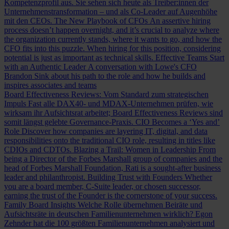
Kompetenzprofil aus. Sie sehen sich heute als Treiber:innen der
Unternehmenstransformation – und als Co-Leader auf Augenhöhe
mit den CEOs.
The New Playbook of CFOs
An assertive hiring
process doesn’t happen overnight, and it’s crucial to analyze where
the organization currently stands, where it wants to go, and how the
CFO fits into this puzzle. When hiring for this position, considering
potential is just as important as technical skills.
Effective Teams Start
with an Authentic Leader
A conversation with Lowe's CFO
Brandon Sink about his path to the role and how he builds and
inspires associates and teams
Board Effectiveness Reviews: Vom Standard zum strategischen
Impuls
Fast alle DAX40- und MDAX-Unternehmen prüfen, wie
wirksam ihr Aufsichtsrat arbeitet; Board Effectiveness Reviews sind
somit längst gelebte Governance-Praxis.
CIO Becomes a ‘Yes and’
Role
Discover how companies are layering IT, digital, and data
responsibilities onto the traditional CIO role, resulting in titles like
CDIOs and CDTOs.
Blazing a Trail: Women in Leadership
From
being a Director of the Forbes Marshall group of companies and the
head of Forbes Marshall Foundation, Rati is a sought-after business
leader and philanthropist.
Building Trust with Founders
Whether
you are a board member, C-Suite leader, or chosen successor,
earning the trust of the Founder is the cornerstone of your success.
Family Board Insights
Welche Rolle übernehmen Beiräte und
Aufsichtsräte in deutschen Familienunternehmen wirklich? Egon
Zehnder hat die 100 größten Familienunternehmen analysiert und