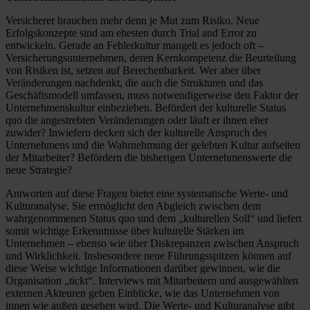
Versicherer brauchen mehr denn je Mut zum Risiko. Neue
Erfolgskonzepte sind am ehesten durch Trial and Error zu
entwickeln. Gerade an Fehlerkultur mangelt es jedoch oft –
Versicherungsunternehmen, deren Kernkompetenz die Beurteilung
von Risiken ist, setzen auf Berechenbarkeit. Wer aber über
Veränderungen nachdenkt, die auch die Strukturen und das
Geschäftsmodell umfassen, muss notwendigerweise den Faktor der
Unternehmenskultur einbeziehen. Befördert der kulturelle Status
quo die angestrebten Veränderungen oder läuft er ihnen eher
zuwider? Inwiefern decken sich der kulturelle Anspruch des
Unternehmens und die Wahrnehmung der gelebten Kultur aufseiten
der Mitarbeiter? Befördern die bisherigen Unternehmenswerte die
neue Strategie?
Antworten auf diese Fragen bietet eine systematische Werte- und
Kulturanalyse. Sie ermöglicht den Abgleich zwischen dem
wahrgenommenen Status quo und dem „kulturellen Soll“ und liefert
somit wichtige Erkenntnisse über kulturelle Stärken im
Unternehmen – ebenso wie über Diskrepanzen zwischen Anspruch
und Wirklichkeit. Insbesondere neue Führungsspitzen können auf
diese Weise wichtige Informationen darüber gewinnen, wie die
Organisation „tickt“. Interviews mit Mitarbeitern und ausgewählten
externen Akteuren geben Einblicke, wie das Unternehmen von
innen wie außen gesehen wird. Die Werte- und Kulturanalyse gibt