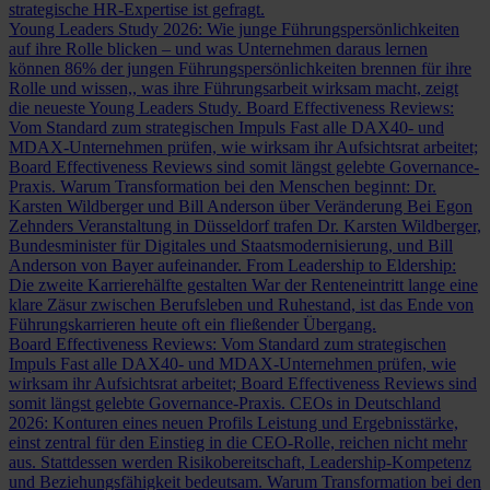
strategische HR-Expertise ist gefragt.
Young Leaders Study 2026: Wie junge Führungspersönlichkeiten
auf ihre Rolle blicken – und was Unternehmen daraus lernen
können
86% der jungen Führungspersönlichkeiten brennen für ihre
Rolle und wissen,, was ihre Führungsarbeit wirksam macht, zeigt
die neueste Young Leaders Study.
Board Effectiveness Reviews:
Vom Standard zum strategischen Impuls
Fast alle DAX40- und
MDAX-Unternehmen prüfen, wie wirksam ihr Aufsichtsrat arbeitet;
Board Effectiveness Reviews sind somit längst gelebte Governance-
Praxis.
Warum Transformation bei den Menschen beginnt: Dr.
Karsten Wildberger und Bill Anderson über Veränderung
Bei Egon
Zehnders Veranstaltung in Düsseldorf trafen Dr. Karsten Wildberger,
Bundesminister für Digitales und Staatsmodernisierung, und Bill
Anderson von Bayer aufeinander.
From Leadership to Eldership:
Die zweite Karrierehälfte gestalten
War der Renteneintritt lange eine
klare Zäsur zwischen Berufsleben und Ruhestand, ist das Ende von
Führungskarrieren heute oft ein fließender Übergang.
Board Effectiveness Reviews: Vom Standard zum strategischen
Impuls
Fast alle DAX40- und MDAX-Unternehmen prüfen, wie
wirksam ihr Aufsichtsrat arbeitet; Board Effectiveness Reviews sind
somit längst gelebte Governance-Praxis.
CEOs in Deutschland
2026: Konturen eines neuen Profils
Leistung und Ergebnisstärke,
einst zentral für den Einstieg in die CEO-Rolle, reichen nicht mehr
aus. Stattdessen werden Risikobereitschaft, Leadership-Kompetenz
und Beziehungsfähigkeit bedeutsam.
Warum Transformation bei den