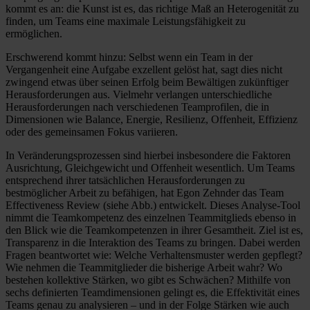
kommt es an: die Kunst ist es, das richtige Maß an Heterogenität zu
finden, um Teams eine maximale Leistungsfähigkeit zu
ermöglichen.
Erschwerend kommt hinzu: Selbst wenn ein Team in der
Vergangenheit eine Aufgabe exzellent gelöst hat, sagt dies nicht
zwingend etwas über seinen Erfolg beim Bewältigen zukünftiger
Herausforderungen aus. Vielmehr verlangen unterschiedliche
Herausforderungen nach verschiedenen Teamprofilen, die in
Dimensionen wie Balance, Energie, Resilienz, Offenheit, Effizienz
oder des gemeinsamen Fokus variieren.
In Veränderungsprozessen sind hierbei insbesondere die Faktoren
Ausrichtung, Gleichgewicht und Offenheit wesentlich. Um Teams
entsprechend ihrer tatsächlichen Herausforderungen zu
bestmöglicher Arbeit zu befähigen, hat Egon Zehnder das Team
Effectiveness Review (siehe Abb.) entwickelt. Dieses Analyse-Tool
nimmt die Teamkompetenz des einzelnen Teammitglieds ebenso in
den Blick wie die Teamkompetenzen in ihrer Gesamtheit. Ziel ist es,
Transparenz in die Interaktion des Teams zu bringen. Dabei werden
Fragen beantwortet wie: Welche Verhaltensmuster werden gepflegt?
Wie nehmen die Teammitglieder die bisherige Arbeit wahr? Wo
bestehen kollektive Stärken, wo gibt es Schwächen? Mithilfe von
sechs definierten Teamdimensionen gelingt es, die Effektivität eines
Teams genau zu analysieren – und in der Folge Stärken wie auch