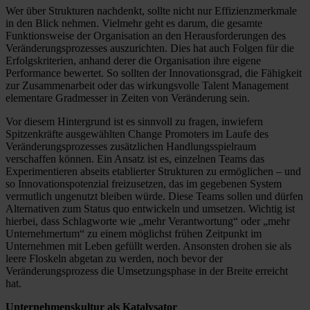
Wer über Strukturen nachdenkt, sollte nicht nur Effizienzmerkmale
in den Blick nehmen. Vielmehr geht es darum, die gesamte
Funktionsweise der Organisation an den Herausforderungen des
Veränderungsprozesses auszurichten. Dies hat auch Folgen für die
Erfolgskriterien, anhand derer die Organisation ihre eigene
Performance bewertet. So sollten der Innovationsgrad, die Fähigkeit
zur Zusammenarbeit oder das wirkungsvolle Talent Management
elementare Gradmesser in Zeiten von Veränderung sein.
Vor diesem Hintergrund ist es sinnvoll zu fragen, inwiefern
Spitzenkräfte ausgewählten Change Promoters im Laufe des
Veränderungsprozesses zusätzlichen Handlungsspielraum
verschaffen können. Ein Ansatz ist es, einzelnen Teams das
Experimentieren abseits etablierter Strukturen zu ermöglichen – und
so Innovationspotenzial freizusetzen, das im gegebenen System
vermutlich ungenutzt bleiben würde. Diese Teams sollen und dürfen
Alternativen zum Status quo entwickeln und umsetzen. Wichtig ist
hierbei, dass Schlagworte wie „mehr Verantwortung“ oder „mehr
Unternehmertum“ zu einem möglichst frühen Zeitpunkt im
Unternehmen mit Leben gefüllt werden. Ansonsten drohen sie als
leere Floskeln abgetan zu werden, noch bevor der
Veränderungsprozess die Umsetzungsphase in der Breite erreicht
hat.
Unternehmenskultur als Katalysator