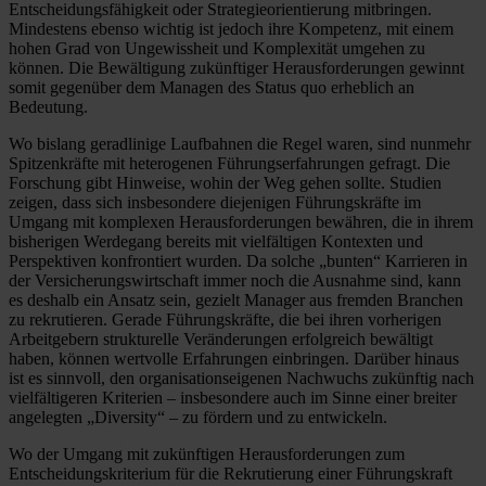
Entscheidungsfähigkeit oder Strategieorientierung mitbringen.
Mindestens ebenso wichtig ist jedoch ihre Kompetenz, mit einem
hohen Grad von Ungewissheit und Komplexität umgehen zu
können. Die Bewältigung zukünftiger Herausforderungen gewinnt
somit gegenüber dem Managen des Status quo erheblich an
Bedeutung.
Wo bislang geradlinige Laufbahnen die Regel waren, sind nunmehr
Spitzenkräfte mit heterogenen Führungserfahrungen gefragt. Die
Forschung gibt Hinweise, wohin der Weg gehen sollte. Studien
zeigen, dass sich insbesondere diejenigen Führungskräfte im
Umgang mit komplexen Herausforderungen bewähren, die in ihrem
bisherigen Werdegang bereits mit vielfältigen Kontexten und
Perspektiven konfrontiert wurden. Da solche „bunten“ Karrieren in
der Versicherungswirtschaft immer noch die Ausnahme sind, kann
es deshalb ein Ansatz sein, gezielt Manager aus fremden Branchen
zu rekrutieren. Gerade Führungskräfte, die bei ihren vorherigen
Arbeitgebern strukturelle Veränderungen erfolgreich bewältigt
haben, können wertvolle Erfahrungen einbringen. Darüber hinaus
ist es sinnvoll, den organisationseigenen Nachwuchs zukünftig nach
vielfältigeren Kriterien – insbesondere auch im Sinne einer breiter
angelegten „Diversity“ – zu fördern und zu entwickeln.
Wo der Umgang mit zukünftigen Herausforderungen zum
Entscheidungskriterium für die Rekrutierung einer Führungskraft