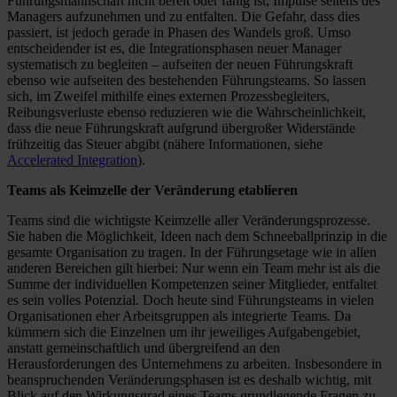
Führungsmannschaft nicht bereit oder fähig ist, Impulse seitens des
Managers aufzunehmen und zu entfalten. Die Gefahr, dass dies
passiert, ist jedoch gerade in Phasen des Wandels groß. Umso
entscheidender ist es, die Integrationsphasen neuer Manager
systematisch zu begleiten – aufseiten der neuen Führungskraft
ebenso wie aufseiten des bestehenden Führungsteams. So lassen
sich, im Zweifel mithilfe eines externen Prozessbegleiters,
Reibungsverluste ebenso reduzieren wie die Wahrscheinlichkeit,
dass die neue Führungskraft aufgrund übergroßer Widerstände
frühzeitig das Steuer abgibt (nähere Informationen, siehe
Accelerated Integration
).
Teams als Keimzelle der Veränderung etablieren
Teams sind die wichtigste Keimzelle aller Veränderungsprozesse.
Sie haben die Möglichkeit, Ideen nach dem Schneeballprinzip in die
gesamte Organisation zu tragen. In der Führungsetage wie in allen
anderen Bereichen gilt hierbei: Nur wenn ein Team mehr ist als die
Summe der individuellen Kompetenzen seiner Mitglieder, entfaltet
es sein volles Potenzial. Doch heute sind Führungsteams in vielen
Organisationen eher Arbeitsgruppen als integrierte Teams. Da
kümmern sich die Einzelnen um ihr jeweiliges Aufgabengebiet,
anstatt gemeinschaftlich und übergreifend an den
Herausforderungen des Unternehmens zu arbeiten. Insbesondere in
beanspruchenden Veränderungsphasen ist es deshalb wichtig, mit
Blick auf den Wirkungsgrad eines Teams grundlegende Fragen zu