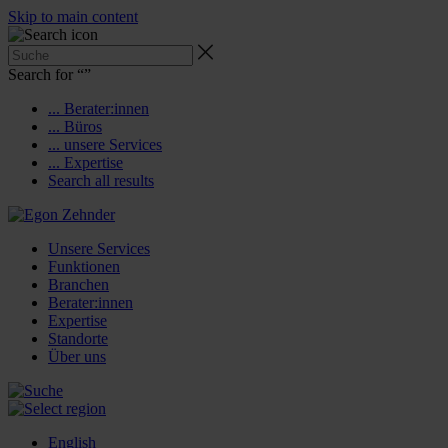
Skip to main content
Search for “
”
... Berater:innen
... Büros
... unsere Services
... Expertise
Search all results
Unsere Services
Funktionen
Branchen
Berater:innen
Expertise
Standorte
Über uns
English