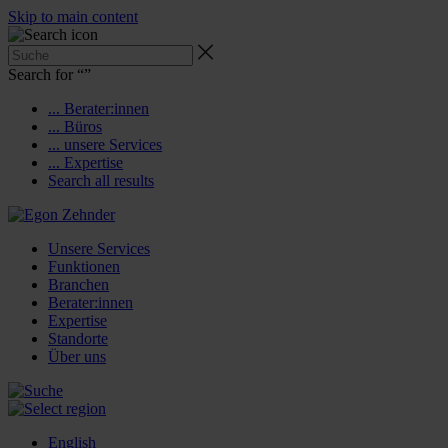
Skip to main content
Search for “
”
... Berater:innen
... Büros
... unsere Services
... Expertise
Search all results
Unsere Services
Funktionen
Branchen
Berater:innen
Expertise
Standorte
Über uns
English