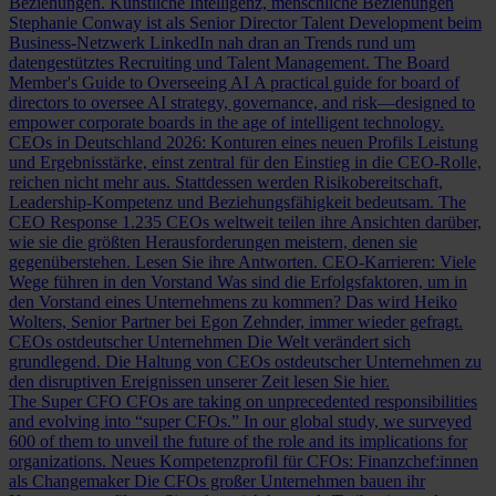
Beziehungen.
Künstliche Intelligenz, menschliche Beziehungen
Stephanie Conway ist als Senior Director Talent Development beim
Business-Netzwerk LinkedIn nah dran an Trends rund um
datengestütztes Recruiting und Talent Management.
The Board
Member's Guide to Overseeing AI
A practical guide for board of
directors to oversee AI strategy, governance, and risk—designed to
empower corporate boards in the age of intelligent technology.
CEOs in Deutschland 2026: Konturen eines neuen Profils
Leistung
und Ergebnisstärke, einst zentral für den Einstieg in die CEO-Rolle,
reichen nicht mehr aus. Stattdessen werden Risikobereitschaft,
Leadership-Kompetenz und Beziehungsfähigkeit bedeutsam.
The
CEO Response
1.235 CEOs weltweit teilen ihre Ansichten darüber,
wie sie die größten Herausforderungen meistern, denen sie
gegenüberstehen. Lesen Sie ihre Antworten.
CEO-Karrieren: Viele
Wege führen in den Vorstand
Was sind die Erfolgsfaktoren, um in
den Vorstand eines Unternehmens zu kommen? Das wird Heiko
Wolters, Senior Partner bei Egon Zehnder, immer wieder gefragt.
CEOs ostdeutscher Unternehmen
Die Welt verändert sich
grundlegend. Die Haltung von CEOs ostdeutscher Unternehmen zu
den disruptiven Ereignissen unserer Zeit lesen Sie hier.
The Super CFO
CFOs are taking on unprecedented responsibilities
and evolving into “super CFOs.” In our global study, we surveyed
600 of them to unveil the future of the role and its implications for
organizations.
Neues Kompetenzprofil für CFOs: Finanzchef:innen
als Changemaker
Die CFOs großer Unternehmen bauen ihr