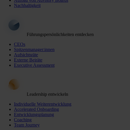
Aufbau von Advisory Boards
Nachhaltigkeit
Führungspersönlichkeiten entdecken
CEOs
Spitzenmanager:innen
Aufsichtsräte
Externe Beiräte
Executive Assessment
Leadership entwickeln
Individuelle Weiterentwicklung
Accelerated Onboarding
Entwicklungsplanung
Coaching
Team Journey