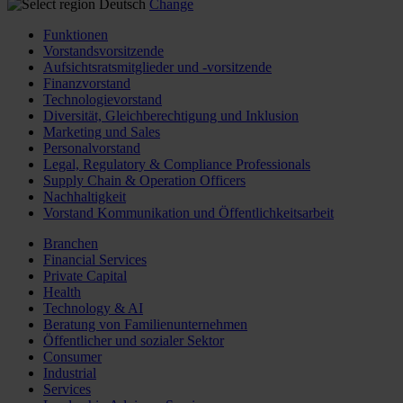
Deutsch
Change
Funktionen
Vorstandsvorsitzende
Aufsichtsratsmitglieder und -vorsitzende
Finanzvorstand
Technologievorstand
Diversität, Gleichberechtigung und Inklusion
Marketing und Sales
Personalvorstand
Legal, Regulatory & Compliance Professionals
Supply Chain & Operation Officers
Nachhaltigkeit
Vorstand Kommunikation und Öffentlichkeitsarbeit
Branchen
Financial Services
Private Capital
Health
Technology & AI
Beratung von Familienunternehmen
Öffentlicher und sozialer Sektor
Consumer
Industrial
Services