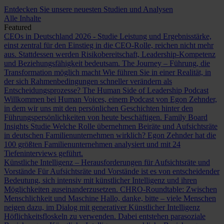
Entdecken Sie unsere neuesten Studien und Analysen
Alle Inhalte
Featured
CEOs in Deutschland 2026 - Studie
Leistung und Ergebnisstärke,
einst zentral für den Einstieg in die CEO-Rolle, reichen nicht mehr
aus. Stattdessen werden Risikobereitschaft, Leadership-Kompetenz
und Beziehungsfähigkeit bedeutsam.
The Journey – Führung, die
Transformation möglich macht
Wie führen Sie in einer Realität, in
der sich Rahmenbedingungen schneller verändern als
Entscheidungsprozesse?
The Human Side of Leadership Podcast
Willkommen bei Human Voices, einem Podcast von Egon Zehnder,
in dem wir uns mit den persönlichen Geschichten hinter den
Führungspersönlichkeiten von heute beschäftigen.
Family Board
Insights Studie
Welche Rolle übernehmen Beiräte und Aufsichtsräte
in deutschen Familienunternehmen wirklich? Egon Zehnder hat die
100 größten Familienunternehmen analysiert und mit 24
Tiefeninterviews geführt.
Künstliche Intelligenz – Herausforderungen für Aufsichtsräte und
Vorstände
Für Aufsichtsräte und Vorstände ist es von entscheidender
Bedeutung, sich intensiv mit künstlicher Intelligenz und ihren
Möglichkeiten auseinanderzusetzen.
CHRO-Roundtable: Zwischen
Menschlichkeit und Maschine
Hallo, danke, bitte – viele Menschen
neigen dazu, im Dialog mit generativer Künstlicher Intelligenz
Höflichkeitsfloskeln zu verwenden. Dabei entstehen parasoziale