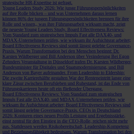
strategische HR-Expertise ist gefragt.
Young Leaders Study 2026: Wie junge Führungspersönlichkeiten
auf ihre Rolle blicken – und was Unternehmen daraus lernen
können
86% der jungen Führungspersönlichkeiten brennen für ihre
Rolle und wissen,, was ihre Führungsarbeit wirksam macht, zeigt
die neueste Young Leaders Study.
Board Effectiveness Reviews:
Vom Standard zum strategischen Impuls
Fast alle DAX40- und
MDAX-Unternehmen prüfen, wie wirksam ihr Aufsichtsrat arbeitet;
Board Effectiveness Reviews sind somit längst gelebte Governance-
Praxis.
Warum Transformation bei den Menschen beginnt: Dr.
Karsten Wildberger und Bill Anderson über Veränderung
Bei Egon
Zehnders Veranstaltung in Düsseldorf trafen Dr. Karsten Wildberger,
Bundesminister für Digitales und Staatsmodernisierung, und Bill
Anderson von Bayer aufeinander.
From Leadership to Eldership:
Die zweite Karrierehälfte gestalten
War der Renteneintritt lange eine
klare Zäsur zwischen Berufsleben und Ruhestand, ist das Ende von
Führungskarrieren heute oft ein fließender Übergang.
Board Effectiveness Reviews: Vom Standard zum strategischen
Impuls
Fast alle DAX40- und MDAX-Unternehmen prüfen, wie
wirksam ihr Aufsichtsrat arbeitet; Board Effectiveness Reviews sind
somit längst gelebte Governance-Praxis.
CEOs in Deutschland
2026: Konturen eines neuen Profils
Leistung und Ergebnisstärke,
einst zentral für den Einstieg in die CEO-Rolle, reichen nicht mehr
aus. Stattdessen werden Risikobereitschaft, Leadership-Kompetenz
und Beziehungsfähigkeit bedeutsam.
Warum Transformation bei den