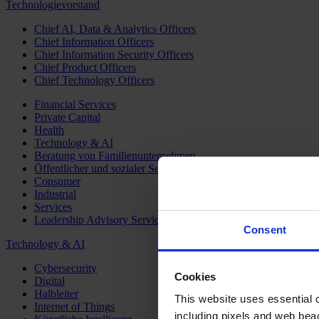
Technologievorstand
Chief AI, Data & Analytics Officers
Chief Information Officers
Chief Information Security Officers
Chief Product Officers
Chief Technology Officers
Financial Services
Private Capital
Health
Technology & AI
Beratung von Familienunternehmen
Öffentlicher und sozialer Sektor
Consumer
Industrial
Services
Leadership Advisory Services
Consent
Technology & AI
Cybersecurity
Cookies
Digital
Halbleiter
This website uses essential co
Internet of Things
including pixels and web beac