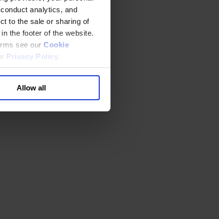
 conduct analytics, and
t to the sale or sharing of
in the footer of the website.
terms see our
Cookie
ur
Privacy Policy
.
Allow all