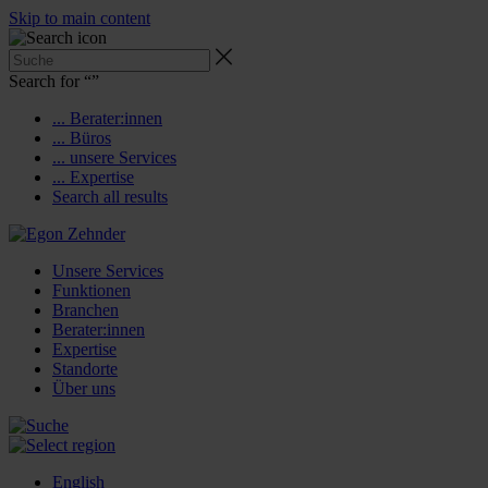
Skip to main content
Search for “
”
... Berater:innen
... Büros
... unsere Services
... Expertise
Search all results
Unsere Services
Funktionen
Branchen
Berater:innen
Expertise
Standorte
Über uns
English