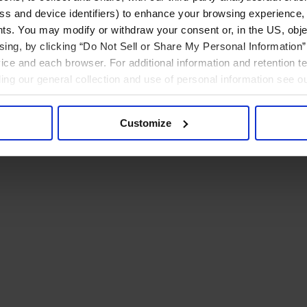
ress and device identifiers) to enhance your browsing experience,
ts. You may modify or withdraw your consent or, in the US, objec
ising, by clicking “Do Not Sell or Share My Personal Information” 
ice and each browser. For additional information and retention 
rding our general collection and use of personal information see o
Customize