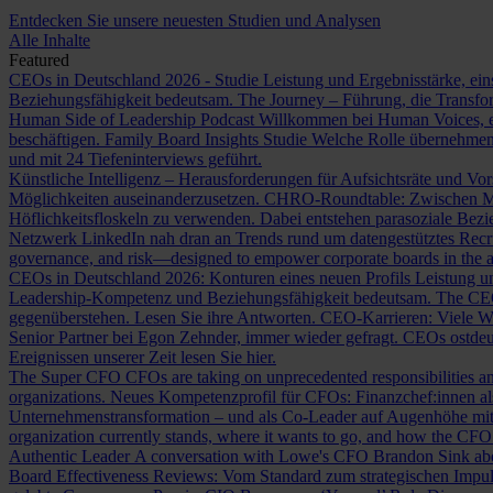
Entdecken Sie unsere neuesten Studien und Analysen
Alle Inhalte
Featured
CEOs in Deutschland 2026 - Studie
Leistung und Ergebnisstärke, ein
Beziehungsfähigkeit bedeutsam.
The Journey – Führung, die Transf
Human Side of Leadership Podcast
Willkommen bei Human Voices, ei
beschäftigen.
Family Board Insights Studie
Welche Rolle übernehmen
und mit 24 Tiefeninterviews geführt.
Künstliche Intelligenz – Herausforderungen für Aufsichtsräte und Vo
Möglichkeiten auseinanderzusetzen.
CHRO-Roundtable: Zwischen Me
Höflichkeitsfloskeln zu verwenden. Dabei entstehen parasoziale Bez
Netzwerk LinkedIn nah dran an Trends rund um datengestütztes Rec
governance, and risk—designed to empower corporate boards in the ag
CEOs in Deutschland 2026: Konturen eines neuen Profils
Leistung un
Leadership-Kompetenz und Beziehungsfähigkeit bedeutsam.
The CE
gegenüberstehen. Lesen Sie ihre Antworten.
CEO-Karrieren: Viele W
Senior Partner bei Egon Zehnder, immer wieder gefragt.
CEOs ostdeu
Ereignissen unserer Zeit lesen Sie hier.
The Super CFO
CFOs are taking on unprecedented responsibilities and
organizations.
Neues Kompetenzprofil für CFOs: Finanzchef:innen 
Unternehmenstransformation – und als Co-Leader auf Augenhöhe m
organization currently stands, where it wants to go, and how the CFO fit
Authentic Leader
A conversation with Lowe's CFO Brandon Sink about
Board Effectiveness Reviews: Vom Standard zum strategischen Impu