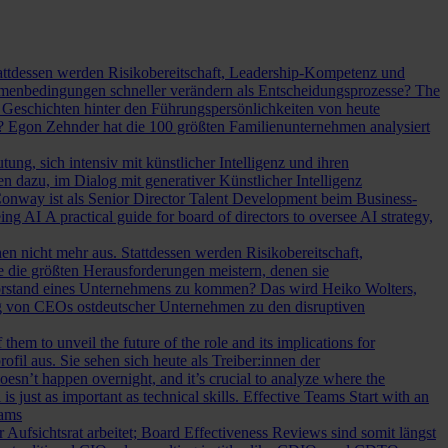
Stattdessen werden Risikobereitschaft, Leadership-Kompetenz und
Rahmenbedingungen schneller verändern als Entscheidungsprozesse?
The
Geschichten hinter den Führungspersönlichkeiten von heute
? Egon Zehnder hat die 100 größten Familienunternehmen analysiert
ung, sich intensiv mit künstlicher Intelligenz und ihren
en dazu, im Dialog mit generativer Künstlicher Intelligenz
onway ist als Senior Director Talent Development beim Business-
eing AI
A practical guide for board of directors to oversee AI strategy,
hen nicht mehr aus. Stattdessen werden Risikobereitschaft,
e die größten Herausforderungen meistern, denen sie
Vorstand eines Unternehmens zu kommen? Das wird Heiko Wolters,
ng von CEOs ostdeutscher Unternehmen zu den disruptiven
em to unveil the future of the role and its implications for
l aus. Sie sehen sich heute als Treiber:innen der
oesn’t happen overnight, and it’s crucial to analyze where the
s just as important as technical skills.
Effective Teams Start with an
eams
sichtsrat arbeitet; Board Effectiveness Reviews sind somit längst