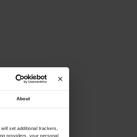
About
will set additional trackers,
ing providers, your personal