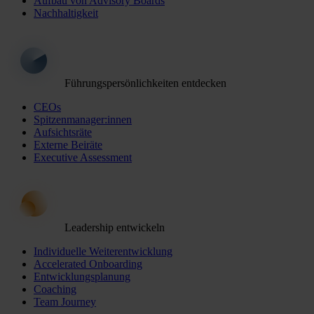
Aufbau von Advisory Boards
Nachhaltigkeit
Führungspersönlichkeiten entdecken
CEOs
Spitzenmanager:innen
Aufsichtsräte
Externe Beiräte
Executive Assessment
Leadership entwickeln
Individuelle Weiterentwicklung
Accelerated Onboarding
Entwicklungsplanung
Coaching
Team Journey