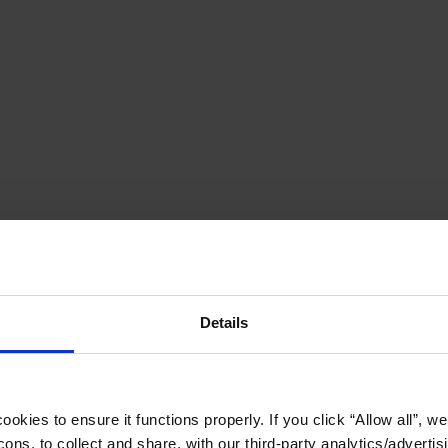
Details
okies to ensure it functions properly. If you click “Allow all”, we 
ons, to collect and share, with our third-party analytics/advertis