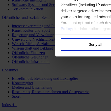
Künstliche Intelligenz
Software, Systeme und Services
identifiers (including IP add
Telekommunikation
deliver targeted advertisemen
your data for targeted advert
Öffentlicher und sozialer Sektor
You must opt-out of each dev
Interessenvertretung und Public Affairs
Policy
; for information rega
Kunst, Kultur und Sport
Regierung und Verwaltung
Umwelt und Nachhaltigkeit
Wirtschaftliche, Soziale und Humanitäre Entwicklung
Deny all
Wissenschaft und Bildung
Öffentliche Finanzen
Öffentliche Gesundheit
Öffentliche Infrastruktur
Consumer
Einzelhandel, Bekleidung und Luxusgüter
Konsumgüter
Medien und Unterhaltung
Restaurants, Reiseunternehmen und Gastgewerbe
Sport
Industrial