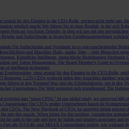
st zentral für den Einstieg in die CEO-Rolle, reichen nicht mehr aus. 
ormation möglich macht
Wie führen Sie in einer Realität, in der sich 
nem Podcast von Egon Zehnder, in dem wir uns mit den persönlichen 
 Beiräte und Aufsichtsräte in deutschen Familienunternehmen wirklich
rstände
Für Aufsichtsräte und Vorstände ist es von entscheidender Bedeut
nschlichkeit und Maschine
Hallo, danke, bitte – viele Menschen neig
iehungen.
Künstliche Intelligenz, menschliche Beziehungen
Stephanie C
ruiting und Talent Management.
The Board Member's Guide to Overse
e of intelligent technology.
d Ergebnisstärke, einst zentral für den Einstieg in die CEO-Rolle, reic
O Response
1.235 CEOs weltweit teilen ihre Ansichten darüber, wie si
ege führen in den Vorstand
Was sind die Erfolgsfaktoren, um in den 
tscher Unternehmen
Die Welt verändert sich grundlegend. Die Haltu
 evolving into “super CFOs.” In our global study, we surveyed 600 of th
als Changemaker
Die CFOs großer Unternehmen bauen ihr Kompetenzprofi
it den CEOs.
The New Playbook of CFOs
An assertive hiring process d
s into this puzzle. When hiring for this position, considering potential i
 his path to the role and how he builds and inspires associates and t
ls
Fast alle DAX40- und MDAX-Unternehmen prüfen, wie wirksam ihr Auf