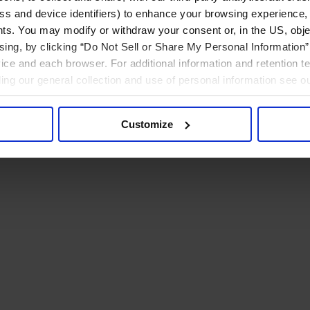
ress and device identifiers) to enhance your browsing experience,
ts. You may modify or withdraw your consent or, in the US, objec
ising, by clicking “Do Not Sell or Share My Personal Information” 
ice and each browser. For additional information and retention 
rding our general collection and use of personal information see o
Customize