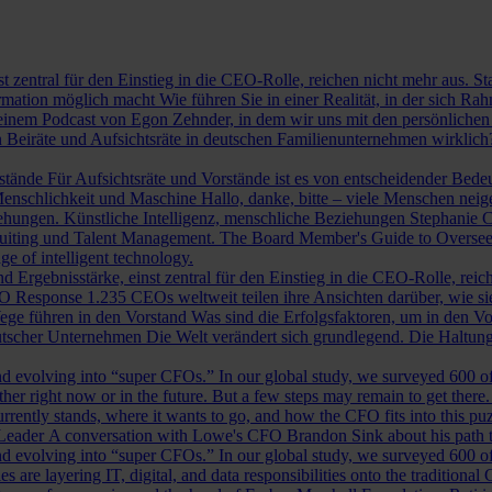
st zentral für den Einstieg in die CEO-Rolle, reichen nicht mehr aus. 
ormation möglich macht
Wie führen Sie in einer Realität, in der sich 
nem Podcast von Egon Zehnder, in dem wir uns mit den persönlichen 
 Beiräte und Aufsichtsräte in deutschen Familienunternehmen wirklich
rstände
Für Aufsichtsräte und Vorstände ist es von entscheidender Bedeut
nschlichkeit und Maschine
Hallo, danke, bitte – viele Menschen neig
iehungen.
Künstliche Intelligenz, menschliche Beziehungen
Stephanie C
ruiting und Talent Management.
The Board Member's Guide to Overse
e of intelligent technology.
d Ergebnisstärke, einst zentral für den Einstieg in die CEO-Rolle, reic
O Response
1.235 CEOs weltweit teilen ihre Ansichten darüber, wie si
ege führen in den Vorstand
Was sind die Erfolgsfaktoren, um in den 
tscher Unternehmen
Die Welt verändert sich grundlegend. Die Haltu
 evolving into “super CFOs.” In our global study, we surveyed 600 of th
r right now or in the future. But a few steps may remain to get there
rrently stands, where it wants to go, and how the CFO fits into this puzz
 Leader
A conversation with Lowe's CFO Brandon Sink about his path to
 evolving into “super CFOs.” In our global study, we surveyed 600 of th
are layering IT, digital, and data responsibilities onto the traditiona