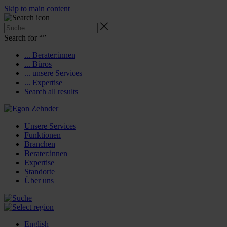
Skip to main content
Search for “
”
... Berater:innen
... Büros
... unsere Services
... Expertise
Search all results
Unsere Services
Funktionen
Branchen
Berater:innen
Expertise
Standorte
Über uns
English