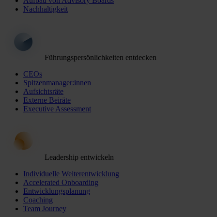
Aufbau von Advisory Boards
Nachhaltigkeit
Führungspersönlichkeiten entdecken
CEOs
Spitzenmanager:innen
Aufsichtsräte
Externe Beiräte
Executive Assessment
Leadership entwickeln
Individuelle Weiterentwicklung
Accelerated Onboarding
Entwicklungsplanung
Coaching
Team Journey