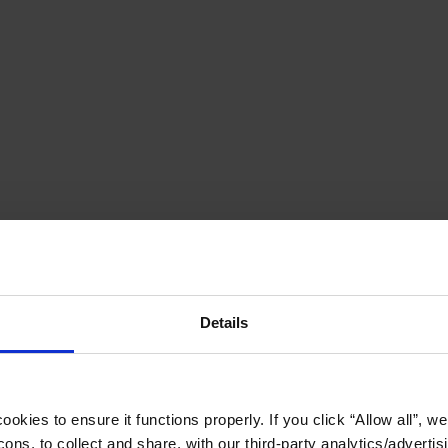
Details
okies to ensure it functions properly. If you click “Allow all”, we 
ons, to collect and share, with our third-party analytics/advertis