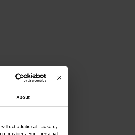
About
will set additional trackers,
ing providers, your personal