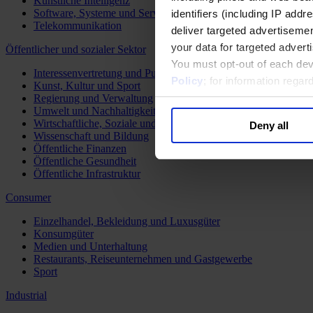
Künstliche Intelligenz
Software, Systeme und Services
identifiers (including IP add
Telekommunikation
deliver targeted advertisemen
your data for targeted advert
Öffentlicher und sozialer Sektor
You must opt-out of each dev
Interessenvertretung und Public Affairs
Policy
; for information rega
Kunst, Kultur und Sport
Regierung und Verwaltung
Umwelt und Nachhaltigkeit
Wirtschaftliche, Soziale und Humanitäre Entwicklung
Deny all
Wissenschaft und Bildung
Öffentliche Finanzen
Öffentliche Gesundheit
Öffentliche Infrastruktur
Consumer
Einzelhandel, Bekleidung und Luxusgüter
Konsumgüter
Medien und Unterhaltung
Restaurants, Reiseunternehmen und Gastgewerbe
Sport
Industrial