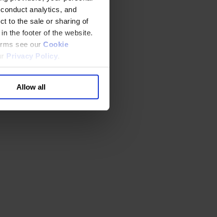
 conduct analytics, and
t to the sale or sharing of
in the footer of the website.
terms see our
Cookie
ur
Privacy Policy
.
Allow all