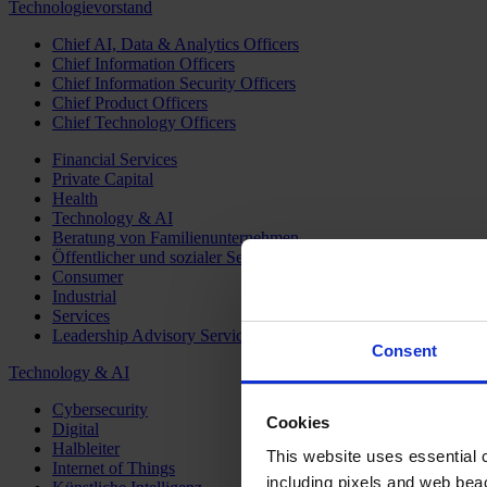
Technologievorstand
Chief AI, Data & Analytics Officers
Chief Information Officers
Chief Information Security Officers
Chief Product Officers
Chief Technology Officers
Financial Services
Private Capital
Health
Technology & AI
Beratung von Familienunternehmen
Öffentlicher und sozialer Sektor
Consumer
Industrial
Services
Leadership Advisory Services
Consent
Technology & AI
Cybersecurity
Cookies
Digital
Halbleiter
This website uses essential co
Internet of Things
including pixels and web beac