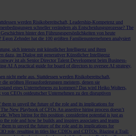
Stattdessen werden Risikobereitschaft, Leadership-Kompetenz und
Rahmenbedingungen schneller verändern als Entscheidungsprozesse?
The
Geschichten hinter den Führungspersönlichkeiten von heute
? Egon Zehnder hat die 100 größten Familienunternehmen analysiert
ung, sich intensiv mit künstlicher Intelligenz und ihren
en dazu, im Dialog mit generativer Künstlicher Intelligenz
onway ist als Senior Director Talent Development beim Business-
eing AI
A practical guide for board of directors to oversee AI strategy,
hen nicht mehr aus. Stattdessen werden Risikobereitschaft,
e die größten Herausforderungen meistern, denen sie
Vorstand eines Unternehmens zu kommen? Das wird Heiko Wolters,
ng von CEOs ostdeutscher Unternehmen zu den disruptiven
em to unveil the future of the role and its implications for
.
The New Playbook of CFOs
An assertive hiring process doesn’t
le. When hiring for this position, considering potential is just as
 the role and how he builds and inspires associates and teams
em to unveil the future of the role and its implications for
l CIO role, resulting in titles like CDIOs and CDTOs.
Blazing a Trail: