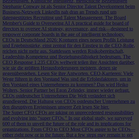
Beziehungen.
Künstliche Intelligenz, menschliche Beziehungen
Stephanie Conway ist als Senior Director Talent Development beim
Business-Netzwerk LinkedIn nah dran an Trends rund um
datengestütztes Recruiting und Talent Management.
The Board
Member's Guide to Overseeing AI
A practical guide for board of
directors to oversee AI strategy, governance, and risk—designed to
empower corporate boards in the age of intelligent technology.
CEOs in Deutschland 2026: Konturen eines neuen Profils
Leistung
und Ergebnisstärke, einst zentral für den Einstieg in die CEO-Rolle,
reichen nicht mehr aus. Stattdessen werden Risikobereitschaft,
Leadership-Kompetenz und Beziehungsfähigkeit bedeutsam.
The
CEO Response
1.235 CEOs weltweit teilen ihre Ansichten darüber,
wie sie die größten Herausforderungen meistern, denen sie
gegenüberstehen. Lesen Sie ihre Antworten.
CEO-Karrieren: Viele
Wege führen in den Vorstand
Was sind die Erfolgsfaktoren, um in
den Vorstand eines Unternehmens zu kommen? Das wird Heiko
Wolters, Senior Partner bei Egon Zehnder, immer wieder gefragt.
CEOs ostdeutscher Unternehmen
Die Welt verändert sich
grundlegend. Die Haltung von CEOs ostdeutscher Unternehmen zu
den disruptiven Ereignissen unserer Zeit lesen Sie hier.
The Super CFO
CFOs are taking on unprecedented responsibilities
and evolving into “super CFOs.” In our global study, we surveyed
600 of them to unveil the future of the role and its implications for
organizations.
From CFO to CEO
Most CFOs aspire to be CEOs—
either right now or in the future. But a few steps may remain to get