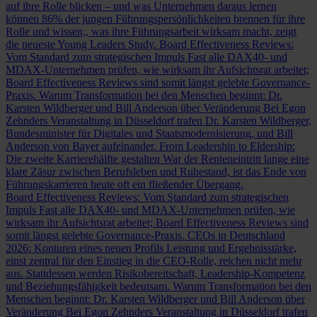
auf ihre Rolle blicken – und was Unternehmen daraus lernen
können
86% der jungen Führungspersönlichkeiten brennen für ihre
Rolle und wissen,, was ihre Führungsarbeit wirksam macht, zeigt
die neueste Young Leaders Study.
Board Effectiveness Reviews:
Vom Standard zum strategischen Impuls
Fast alle DAX40- und
MDAX-Unternehmen prüfen, wie wirksam ihr Aufsichtsrat arbeitet;
Board Effectiveness Reviews sind somit längst gelebte Governance-
Praxis.
Warum Transformation bei den Menschen beginnt: Dr.
Karsten Wildberger und Bill Anderson über Veränderung
Bei Egon
Zehnders Veranstaltung in Düsseldorf trafen Dr. Karsten Wildberger,
Bundesminister für Digitales und Staatsmodernisierung, und Bill
Anderson von Bayer aufeinander.
From Leadership to Eldership:
Die zweite Karrierehälfte gestalten
War der Renteneintritt lange eine
klare Zäsur zwischen Berufsleben und Ruhestand, ist das Ende von
Führungskarrieren heute oft ein fließender Übergang.
Board Effectiveness Reviews: Vom Standard zum strategischen
Impuls
Fast alle DAX40- und MDAX-Unternehmen prüfen, wie
wirksam ihr Aufsichtsrat arbeitet; Board Effectiveness Reviews sind
somit längst gelebte Governance-Praxis.
CEOs in Deutschland
2026: Konturen eines neuen Profils
Leistung und Ergebnisstärke,
einst zentral für den Einstieg in die CEO-Rolle, reichen nicht mehr
aus. Stattdessen werden Risikobereitschaft, Leadership-Kompetenz
und Beziehungsfähigkeit bedeutsam.
Warum Transformation bei den
Menschen beginnt: Dr. Karsten Wildberger und Bill Anderson über
Veränderung
Bei Egon Zehnders Veranstaltung in Düsseldorf trafen