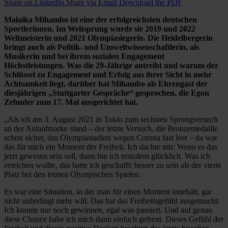
Share on LinkedIn
Share via Email
Download the PDF
Malaika Mihambo ist eine der erfolgreichsten deutschen
Sportlerinnen. Im Weitsprung wurde sie 2019 und 2022
Weltmeisterin und 2021 Olympiasiegerin. Die Heidelbergerin
bringt auch als Politik- und Umweltwissenschaftlerin, als
Musikerin und bei ihrem sozialen Engagement
Höchstleistungen. Was die 29-Jährige antreibt und warum der
Schlüssel zu Engagement und Erfolg aus ihrer Sicht in mehr
Achtsamkeit liegt, darüber hat Mihambo als Ehrengast der
diesjährigen „Stuttgarter Gespräche“ gesprochen, die Egon
Zehnder zum 17. Mal ausgerichtet hat.
„Als ich am 3. August 2021 in Tokio zum sechsten Sprungversuch
an der Anlaufmarke stand – der letzte Versuch, die Bronzemedaille
schon sicher, das Olympiastadion wegen Corona fast leer – da war
das für mich ein Moment der Freiheit. Ich dachte mir: Wenn es das
jetzt gewesen sein soll, dann bin ich trotzdem glücklich. Was ich
erreichen wollte, das hatte ich geschafft: besser zu sein als der vierte
Platz bei den letzten Olympischen Spielen.
Es war eine Situation, in der man für einen Moment innehält, gar
nicht unbedingt mehr will. Das hat das Freiheitsgefühl ausgemacht:
Ich konnte nur noch gewinnen, egal was passiert. Und auf genau
diese Chance habe ich mich dann einfach gefreut. Dieses Gefühl der