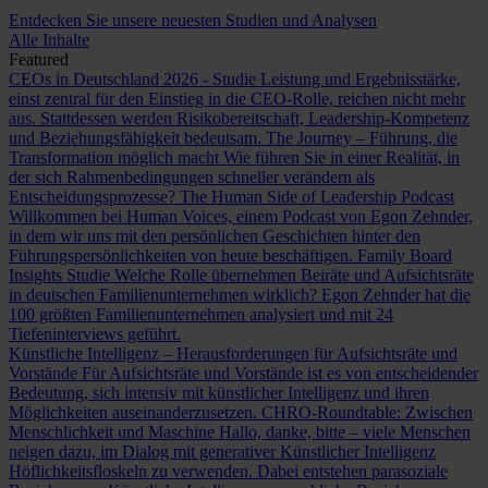
Entdecken Sie unsere neuesten Studien und Analysen
Alle Inhalte
Featured
CEOs in Deutschland 2026 - Studie
Leistung und Ergebnisstärke,
einst zentral für den Einstieg in die CEO-Rolle, reichen nicht mehr
aus. Stattdessen werden Risikobereitschaft, Leadership-Kompetenz
und Beziehungsfähigkeit bedeutsam.
The Journey – Führung, die
Transformation möglich macht
Wie führen Sie in einer Realität, in
der sich Rahmenbedingungen schneller verändern als
Entscheidungsprozesse?
The Human Side of Leadership Podcast
Willkommen bei Human Voices, einem Podcast von Egon Zehnder,
in dem wir uns mit den persönlichen Geschichten hinter den
Führungspersönlichkeiten von heute beschäftigen.
Family Board
Insights Studie
Welche Rolle übernehmen Beiräte und Aufsichtsräte
in deutschen Familienunternehmen wirklich? Egon Zehnder hat die
100 größten Familienunternehmen analysiert und mit 24
Tiefeninterviews geführt.
Künstliche Intelligenz – Herausforderungen für Aufsichtsräte und
Vorstände
Für Aufsichtsräte und Vorstände ist es von entscheidender
Bedeutung, sich intensiv mit künstlicher Intelligenz und ihren
Möglichkeiten auseinanderzusetzen.
CHRO-Roundtable: Zwischen
Menschlichkeit und Maschine
Hallo, danke, bitte – viele Menschen
neigen dazu, im Dialog mit generativer Künstlicher Intelligenz
Höflichkeitsfloskeln zu verwenden. Dabei entstehen parasoziale