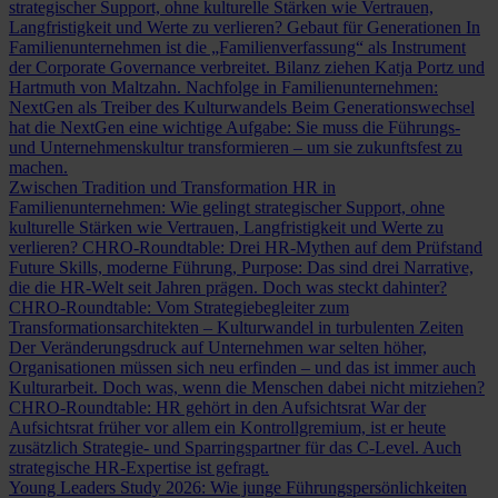
strategischer Support, ohne kulturelle Stärken wie Vertrauen,
Langfristigkeit und Werte zu verlieren?
Gebaut für Generationen
In
Familienunternehmen ist die „Familienverfassung“ als Instrument
der Corporate Governance verbreitet. Bilanz ziehen Katja Portz und
Hartmuth von Maltzahn.
Nachfolge in Familienunternehmen:
NextGen als Treiber des Kulturwandels
Beim Generationswechsel
hat die NextGen eine wichtige Aufgabe: Sie muss die Führungs-
und Unternehmenskultur transformieren – um sie zukunftsfest zu
machen.
Zwischen Tradition und Transformation
HR in
Familienunternehmen: Wie gelingt strategischer Support, ohne
kulturelle Stärken wie Vertrauen, Langfristigkeit und Werte zu
verlieren?
CHRO-Roundtable: Drei HR-Mythen auf dem Prüfstand
Future Skills, moderne Führung, Purpose: Das sind drei Narrative,
die die HR-Welt seit Jahren prägen. Doch was steckt dahinter?
CHRO-Roundtable: Vom Strategiebegleiter zum
Transformationsarchitekten – Kulturwandel in turbulenten Zeiten
Der Veränderungsdruck auf Unternehmen war selten höher,
Organisationen müssen sich neu erfinden – und das ist immer auch
Kulturarbeit. Doch was, wenn die Menschen dabei nicht mitziehen?
CHRO-Roundtable: HR gehört in den Aufsichtsrat
War der
Aufsichtsrat früher vor allem ein Kontrollgremium, ist er heute
zusätzlich Strategie- und Sparringspartner für das C-Level. Auch
strategische HR-Expertise ist gefragt.
Young Leaders Study 2026: Wie junge Führungspersönlichkeiten