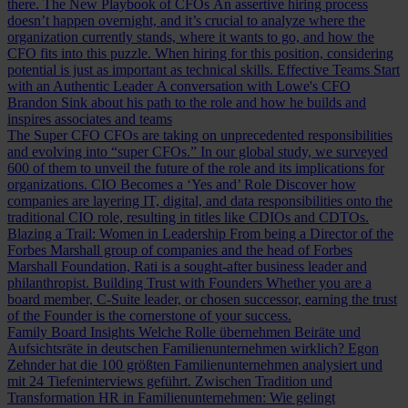
there.
The New Playbook of CFOs
An assertive hiring process
doesn’t happen overnight, and it’s crucial to analyze where the
organization currently stands, where it wants to go, and how the
CFO fits into this puzzle. When hiring for this position, considering
potential is just as important as technical skills.
Effective Teams Start
with an Authentic Leader
A conversation with Lowe's CFO
Brandon Sink about his path to the role and how he builds and
inspires associates and teams
The Super CFO
CFOs are taking on unprecedented responsibilities
and evolving into “super CFOs.” In our global study, we surveyed
600 of them to unveil the future of the role and its implications for
organizations.
CIO Becomes a ‘Yes and’ Role
Discover how
companies are layering IT, digital, and data responsibilities onto the
traditional CIO role, resulting in titles like CDIOs and CDTOs.
Blazing a Trail: Women in Leadership
From being a Director of the
Forbes Marshall group of companies and the head of Forbes
Marshall Foundation, Rati is a sought-after business leader and
philanthropist.
Building Trust with Founders
Whether you are a
board member, C-Suite leader, or chosen successor, earning the trust
of the Founder is the cornerstone of your success.
Family Board Insights
Welche Rolle übernehmen Beiräte und
Aufsichtsräte in deutschen Familienunternehmen wirklich? Egon
Zehnder hat die 100 größten Familienunternehmen analysiert und
mit 24 Tiefeninterviews geführt.
Zwischen Tradition und
Transformation
HR in Familienunternehmen: Wie gelingt