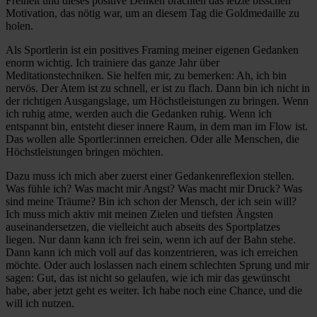
Freiheit und dieses positive Denken brachten das letzte bisschen
Motivation, das nötig war, um an diesem Tag die Goldmedaille zu
holen.
Als Sportlerin ist ein positives Framing meiner eigenen Gedanken
enorm wichtig. Ich trainiere das ganze Jahr über
Meditationstechniken. Sie helfen mir, zu bemerken: Ah, ich bin
nervös. Der Atem ist zu schnell, er ist zu flach. Dann bin ich nicht in
der richtigen Ausgangslage, um Höchstleistungen zu bringen. Wenn
ich ruhig atme, werden auch die Gedanken ruhig. Wenn ich
entspannt bin, entsteht dieser innere Raum, in dem man im Flow ist.
Das wollen alle Sportler:innen erreichen. Oder alle Menschen, die
Höchstleistungen bringen möchten.
Dazu muss ich mich aber zuerst einer Gedankenreflexion stellen.
Was fühle ich? Was macht mir Angst? Was macht mir Druck? Was
sind meine Träume? Bin ich schon der Mensch, der ich sein will?
Ich muss mich aktiv mit meinen Zielen und tiefsten Ängsten
auseinandersetzen, die vielleicht auch abseits des Sportplatzes
liegen. Nur dann kann ich frei sein, wenn ich auf der Bahn stehe.
Dann kann ich mich voll auf das konzentrieren, was ich erreichen
möchte. Oder auch loslassen nach einem schlechten Sprung und mir
sagen: Gut, das ist nicht so gelaufen, wie ich mir das gewünscht
habe, aber jetzt geht es weiter. Ich habe noch eine Chance, und die
will ich nutzen.