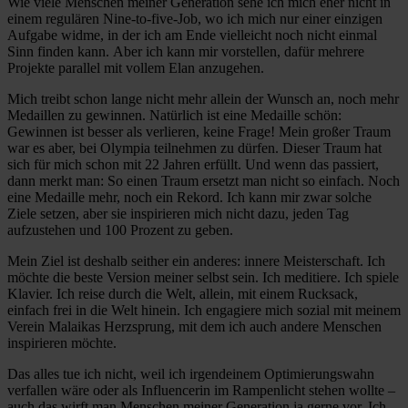
Wie viele Menschen meiner Generation sehe ich mich eher nicht in
einem regulären Nine-to-five-Job, wo ich mich nur einer einzigen
Aufgabe widme, in der ich am Ende vielleicht noch nicht einmal
Sinn finden kann. Aber ich kann mir vorstellen, dafür mehrere
Projekte parallel mit vollem Elan anzugehen.
Mich treibt schon lange nicht mehr allein der Wunsch an, noch mehr
Medaillen zu gewinnen. Natürlich ist eine Medaille schön:
Gewinnen ist besser als verlieren, keine Frage! Mein großer Traum
war es aber, bei Olympia teilnehmen zu dürfen. Dieser Traum hat
sich für mich schon mit 22 Jahren erfüllt. Und wenn das passiert,
dann merkt man: So einen Traum ersetzt man nicht so einfach. Noch
eine Medaille mehr, noch ein Rekord. Ich kann mir zwar solche
Ziele setzen, aber sie inspirieren mich nicht dazu, jeden Tag
aufzustehen und 100 Prozent zu geben.
Mein Ziel ist deshalb seither ein anderes: innere Meisterschaft. Ich
möchte die beste Version meiner selbst sein. Ich meditiere. Ich spiele
Klavier. Ich reise durch die Welt, allein, mit einem Rucksack,
einfach frei in die Welt hinein. Ich engagiere mich sozial mit meinem
Verein Malaikas Herzsprung, mit dem ich auch andere Menschen
inspirieren möchte.
Das alles tue ich nicht, weil ich irgendeinem Optimierungswahn
verfallen wäre oder als Influencerin im Rampenlicht stehen wollte –
auch das wirft man Menschen meiner Generation ja gerne vor. Ich