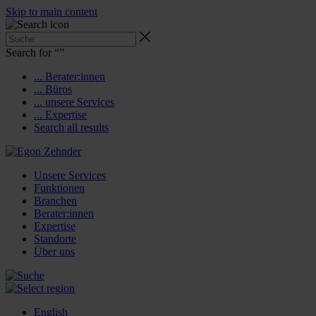
Skip to main content
Search for “
”
... Berater:innen
... Büros
... unsere Services
... Expertise
Search all results
Unsere Services
Funktionen
Branchen
Berater:innen
Expertise
Standorte
Über uns
English