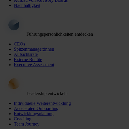
Aufbau von Advisory Boards
Nachhaltigkeit
Führungspersönlichkeiten entdecken
CEOs
Spitzenmanager:innen
Aufsichtsräte
Externe Beiräte
Executive Assessment
Leadership entwickeln
Individuelle Weiterentwicklung
Accelerated Onboarding
Entwicklungsplanung
Coaching
Team Journey