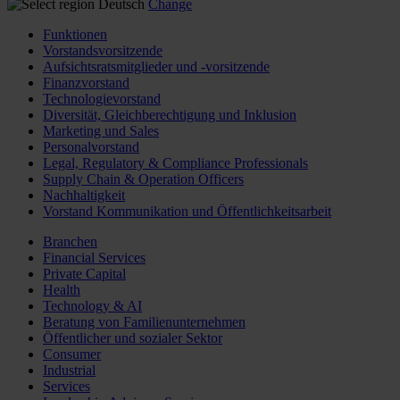
Deutsch
Change
Funktionen
Vorstandsvorsitzende
Aufsichtsratsmitglieder und -vorsitzende
Finanzvorstand
Technologievorstand
Diversität, Gleichberechtigung und Inklusion
Marketing und Sales
Personalvorstand
Legal, Regulatory & Compliance Professionals
Supply Chain & Operation Officers
Nachhaltigkeit
Vorstand Kommunikation und Öffentlichkeitsarbeit
Branchen
Financial Services
Private Capital
Health
Technology & AI
Beratung von Familienunternehmen
Öffentlicher und sozialer Sektor
Consumer
Industrial
Services