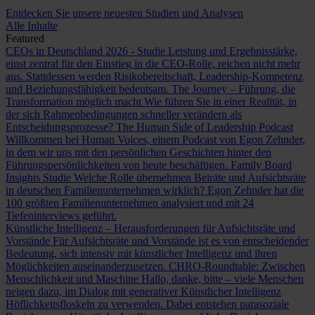
Entdecken Sie unsere neuesten Studien und Analysen
Alle Inhalte
Featured
CEOs in Deutschland 2026 - Studie
Leistung und Ergebnisstärke,
einst zentral für den Einstieg in die CEO-Rolle, reichen nicht mehr
aus. Stattdessen werden Risikobereitschaft, Leadership-Kompetenz
und Beziehungsfähigkeit bedeutsam.
The Journey – Führung, die
Transformation möglich macht
Wie führen Sie in einer Realität, in
der sich Rahmenbedingungen schneller verändern als
Entscheidungsprozesse?
The Human Side of Leadership Podcast
Willkommen bei Human Voices, einem Podcast von Egon Zehnder,
in dem wir uns mit den persönlichen Geschichten hinter den
Führungspersönlichkeiten von heute beschäftigen.
Family Board
Insights Studie
Welche Rolle übernehmen Beiräte und Aufsichtsräte
in deutschen Familienunternehmen wirklich? Egon Zehnder hat die
100 größten Familienunternehmen analysiert und mit 24
Tiefeninterviews geführt.
Künstliche Intelligenz – Herausforderungen für Aufsichtsräte und
Vorstände
Für Aufsichtsräte und Vorstände ist es von entscheidender
Bedeutung, sich intensiv mit künstlicher Intelligenz und ihren
Möglichkeiten auseinanderzusetzen.
CHRO-Roundtable: Zwischen
Menschlichkeit und Maschine
Hallo, danke, bitte – viele Menschen
neigen dazu, im Dialog mit generativer Künstlicher Intelligenz
Höflichkeitsfloskeln zu verwenden. Dabei entstehen parasoziale