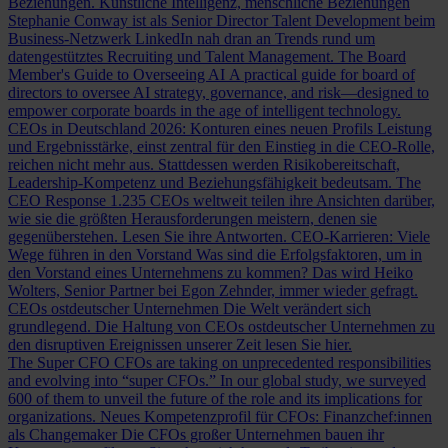
Beziehungen.
Künstliche Intelligenz, menschliche Beziehungen
Stephanie Conway ist als Senior Director Talent Development beim
Business-Netzwerk LinkedIn nah dran an Trends rund um
datengestütztes Recruiting und Talent Management.
The Board
Member's Guide to Overseeing AI
A practical guide for board of
directors to oversee AI strategy, governance, and risk—designed to
empower corporate boards in the age of intelligent technology.
CEOs in Deutschland 2026: Konturen eines neuen Profils
Leistung
und Ergebnisstärke, einst zentral für den Einstieg in die CEO-Rolle,
reichen nicht mehr aus. Stattdessen werden Risikobereitschaft,
Leadership-Kompetenz und Beziehungsfähigkeit bedeutsam.
The
CEO Response
1.235 CEOs weltweit teilen ihre Ansichten darüber,
wie sie die größten Herausforderungen meistern, denen sie
gegenüberstehen. Lesen Sie ihre Antworten.
CEO-Karrieren: Viele
Wege führen in den Vorstand
Was sind die Erfolgsfaktoren, um in
den Vorstand eines Unternehmens zu kommen? Das wird Heiko
Wolters, Senior Partner bei Egon Zehnder, immer wieder gefragt.
CEOs ostdeutscher Unternehmen
Die Welt verändert sich
grundlegend. Die Haltung von CEOs ostdeutscher Unternehmen zu
den disruptiven Ereignissen unserer Zeit lesen Sie hier.
The Super CFO
CFOs are taking on unprecedented responsibilities
and evolving into “super CFOs.” In our global study, we surveyed
600 of them to unveil the future of the role and its implications for
organizations.
Neues Kompetenzprofil für CFOs: Finanzchef:innen
als Changemaker
Die CFOs großer Unternehmen bauen ihr