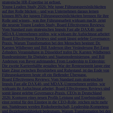
strategische HR-Expertise ist gefragt.
Young Leaders Study 2026: Wie junge Führungspersönlichkeiten
auf ihre Rolle blicken – und was Unternehmen daraus lernen
können
86% der jungen Führungspersönlichkeiten brennen für ihre
Rolle und wissen,, was ihre Führungsarbeit wirksam macht, zeigt
die neueste Young Leaders Study.
Board Effectiveness Reviews:
Vom Standard zum strategischen Impuls
Fast alle DAX40- und
MDAX-Unternehmen prüfen, wie wirksam ihr Aufsichtsrat arbeitet;
Board Effectiveness Reviews sind somit längst gelebte Governance-
Praxis.
Warum Transformation bei den Menschen beginnt: Dr.
Karsten Wildberger und Bill Anderson über Veränderung
Bei Egon
Zehnders Veranstaltung in Düsseldorf trafen Dr. Karsten Wildberger,
Bundesminister für Digitales und Staatsmodernisierung, und Bill
Anderson von Bayer aufeinander.
From Leadership to Eldership:
Die zweite Karrierehälfte gestalten
War der Renteneintritt lange eine
klare Zäsur zwischen Berufsleben und Ruhestand, ist das Ende von
Führungskarrieren heute oft ein fließender Übergang.
Board Effectiveness Reviews: Vom Standard zum strategischen
Impuls
Fast alle DAX40- und MDAX-Unternehmen prüfen, wie
wirksam ihr Aufsichtsrat arbeitet; Board Effectiveness Reviews sind
somit längst gelebte Governance-Praxis.
CEOs in Deutschland
2026: Konturen eines neuen Profils
Leistung und Ergebnisstärke,
einst zentral für den Einstieg in die CEO-Rolle, reichen nicht mehr
aus. Stattdessen werden Risikobereitschaft, Leadership-Kompetenz
und Beziehungsfähigkeit bedeutsam.
Warum Transformation bei den