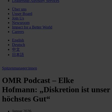
Leadership Advisory Services
Über uns
Unser Board
Join Us
Newsroom
Impact for a Better World
Careers
English
Deutsch
中文
日本語
Spitzenmanager:innen
OMR Podcast – Elke
Hofmann: „Diskretion ist unser
höchstes Gut“
Januar 2026