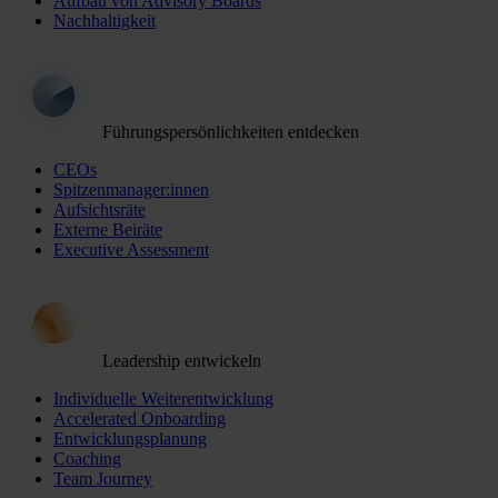
Aufbau von Advisory Boards
Nachhaltigkeit
Führungspersönlichkeiten entdecken
CEOs
Spitzenmanager:innen
Aufsichtsräte
Externe Beiräte
Executive Assessment
Leadership entwickeln
Individuelle Weiterentwicklung
Accelerated Onboarding
Entwicklungsplanung
Coaching
Team Journey