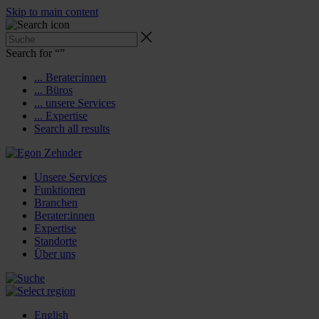
Skip to main content
Search for “
”
... Berater:innen
... Büros
... unsere Services
... Expertise
Search all results
Unsere Services
Funktionen
Branchen
Berater:innen
Expertise
Standorte
Über uns
English