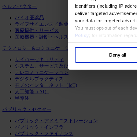
identifiers (including IP add
ヘルスセクター
deliver targeted advertisemen
バイオ医薬品
your data for targeted advert
ライフサイエンス／製薬
You must opt-out of each dev
医療提供・サービス
Policy
; for information rega
医療機器・診断・ヘルスケアテクノロジー
テクノロジー&コミュニケーション
Deny all
サイバーセキュリティ
システム、サービス及びソフトウェア
テレコミュニケーション
デジタルプラクティス
モノのインターネット（IoT)
人工知能（AI）
半導体
パブリック・セクター
パブリック・アドミニストレーション
パブリック・インフラ
パブリック・ファイナンス