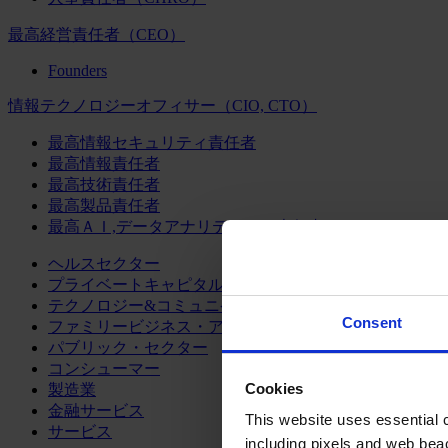
最高経営責任者（CEO）
Founders
情報テクノロジーオフィサー（CIO, CTO）
最高情報セキュリティ責任者
最高情報責任者
最高技術責任者
最高製品責任者
最高ＡＩ,データアナリティクス責任者
ヘルスセクター
プライベートキャピタル
テクノロジー&コミュニケーション
Consent
ファミリービジネス・アドバイザリー
パブリック・セクター
コンシューマー
Cookies
製造業
金融サービス
This website uses essential co
サービス
including pixels and web beac