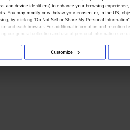
ress and device identifiers) to enhance your browsing experience,
ts. You may modify or withdraw your consent or, in the US, objec
ising, by clicking “Do Not Sell or Share My Personal Information” 
ice and each browser. For additional information and retention 
rding our general collection and use of personal information see o
Customize