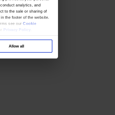
 conduct analytics, and
t to the sale or sharing of
in the footer of the website.
terms see our
Cookie
ur
Privacy Policy
.
Allow all