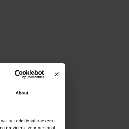
About
will set additional trackers,
ing providers, your personal