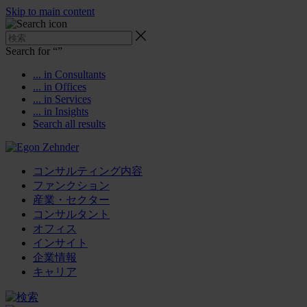
Skip to main content
Search for “
”
... in Consultants
... in Offices
... in Services
... in Insights
Search all results
コンサルティング内容
ファンクション
産業・セクター
コンサルタント
オフィス
インサイト
企業情報
キャリア