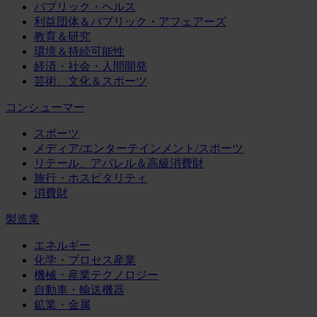
パブリック・ヘルス
利益団体＆パブリック・アフェアーズ
教育＆研究
環境＆持続可能性
経済・社会・人間開発
芸術、文化＆スポーツ
コンシューマー
スポーツ
メディア/エンターテインメント/スポーツ
リテール、アパレル＆高級消費財
旅行・ホスピタリティ
消費財
製造業
エネルギー
化学・プロセス産業
機械・産業テクノロジー
自動車・輸送機器
鉱業・金属