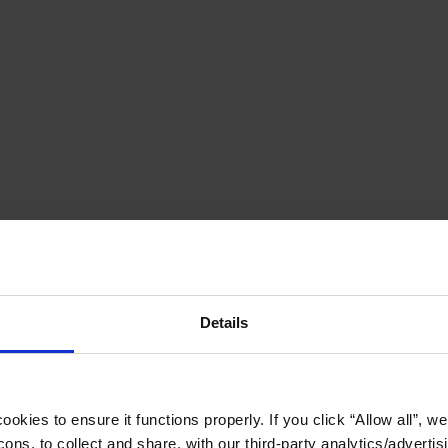
Details
okies to ensure it functions properly. If you click “Allow all”, we 
ons, to collect and share, with our third-party analytics/advertis