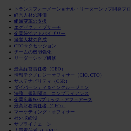
トランスフォーメーショナル・リーダーシップ開発プロ
経営人材の評価
組織変革の支援
エグゼクティブサーチ
企業統治アドバイザリー
経営人材の育成
CEOサクセッション
チームの機能強化
リーダーシップ研修
最高経営責任者（CEO）
情報テクノロジーオフィサー（CIO, CTO）
サステナビリティ（CSR）
ダイバーシティ＆インクルージョン
法務、規制関連、コンプライアンス
企業広報&パブリック・アフェアーズ
最高財務責任者（CFO）
マーケティング・オフィサー
社外取締役
サプライチェーン
人事責任者（CHRO）