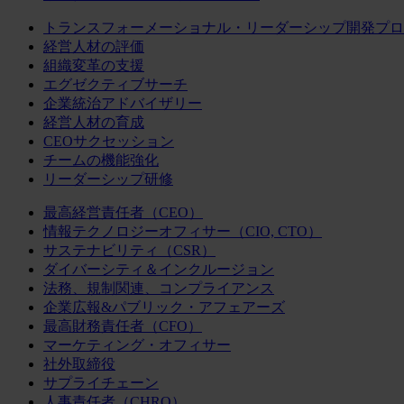
トランスフォーメーショナル・リーダーシップ開発プロ
経営人材の評価
組織変革の支援
エグゼクティブサーチ
企業統治アドバイザリー
経営人材の育成
CEOサクセッション
チームの機能強化
リーダーシップ研修
最高経営責任者（CEO）
情報テクノロジーオフィサー（CIO, CTO）
サステナビリティ（CSR）
ダイバーシティ＆インクルージョン
法務、規制関連、コンプライアンス
企業広報&パブリック・アフェアーズ
最高財務責任者（CFO）
マーケティング・オフィサー
社外取締役
サプライチェーン
人事責任者（CHRO）