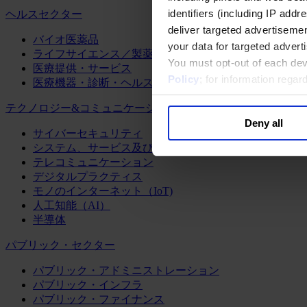
identifiers (including IP add
ヘルスセクター
deliver targeted advertisemen
バイオ医薬品
your data for targeted advert
ライフサイエンス／製薬
You must opt-out of each dev
医療提供・サービス
Policy
; for information rega
医療機器・診断・ヘルスケアテクノロジー
テクノロジー&コミュニケーション
Deny all
サイバーセキュリティ
システム、サービス及びソフトウェア
テレコミュニケーション
デジタルプラクティス
モノのインターネット（IoT)
人工知能（AI）
半導体
パブリック・セクター
パブリック・アドミニストレーション
パブリック・インフラ
パブリック・ファイナンス