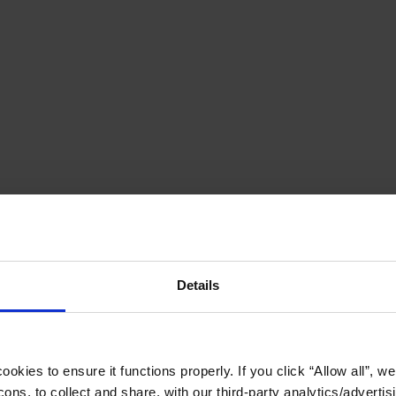
Details
okies to ensure it functions properly. If you click “Allow all”, we 
ons, to collect and share, with our third-party analytics/advertis