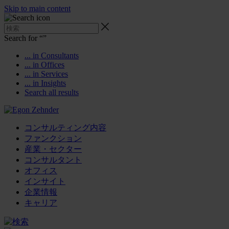
Skip to main content
Search for “
”
... in Consultants
... in Offices
... in Services
... in Insights
Search all results
コンサルティング内容
ファンクション
産業・セクター
コンサルタント
オフィス
インサイト
企業情報
キャリア