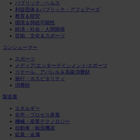
パブリック・ヘルス
利益団体＆パブリック・アフェアーズ
教育＆研究
環境＆持続可能性
経済・社会・人間開発
芸術、文化＆スポーツ
コンシューマー
スポーツ
メディア/エンターテインメント/スポーツ
リテール、アパレル＆高級消費財
旅行・ホスピタリティ
消費財
製造業
エネルギー
化学・プロセス産業
機械・産業テクノロジー
自動車・輸送機器
鉱業・金属