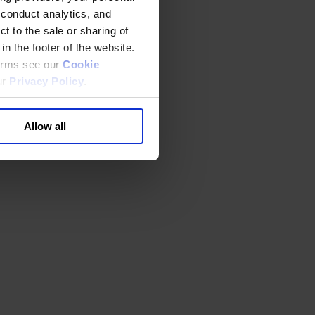
 conduct analytics, and
t to the sale or sharing of
in the footer of the website.
terms see our
Cookie
ur
Privacy Policy
.
Allow all