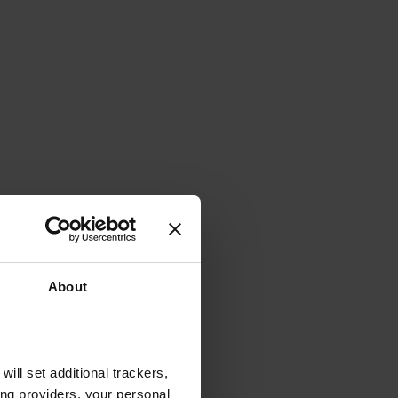
About
will set additional trackers,
ing providers, your personal