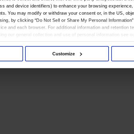
ress and device identifiers) to enhance your browsing experience,
ts. You may modify or withdraw your consent or, in the US, objec
ising, by clicking “Do Not Sell or Share My Personal Information” 
ice and each browser. For additional information and retention 
rding our general collection and use of personal information see o
Customize