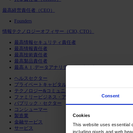
最高経営責任者（CEO）
Founders
情報テクノロジーオフィサー（CIO, CTO）
最高情報セキュリティ責任者
最高情報責任者
最高技術責任者
最高製品責任者
最高ＡＩ,データアナリティクス責任者
ヘルスセクター
プライベートキャピタル
テクノロジー&コミュニケーション
Consent
ファミリービジネス・アドバイザリー
パブリック・セクター
コンシューマー
Cookies
製造業
金融サービス
This website uses essential co
サービス
including pixels and web beac