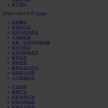
关于我们
中文
Change
职能聚焦
首席执行官
信息与技术高管
可持续发展
法务、监管与合规职能
多元与包容
公关与传讯高管
财务高管
营销高管
董事会成员寻访
供应链与运营
人力资源高管
行业类型
健康产业
私募资本行业
科技与传讯业
家族企业咨询