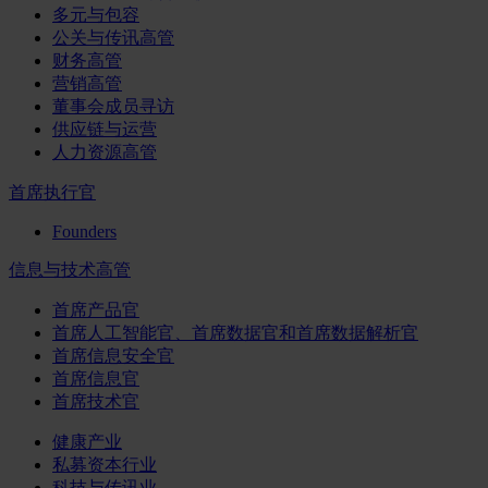
多元与包容
公关与传讯高管
财务高管
营销高管
董事会成员寻访
供应链与运营
人力资源高管
首席执行官
Founders
信息与技术高管
首席产品官
首席人工智能官、首席数据官和首席数据解析官
首席信息安全官
首席信息官
首席技术官
健康产业
私募资本行业
科技与传讯业