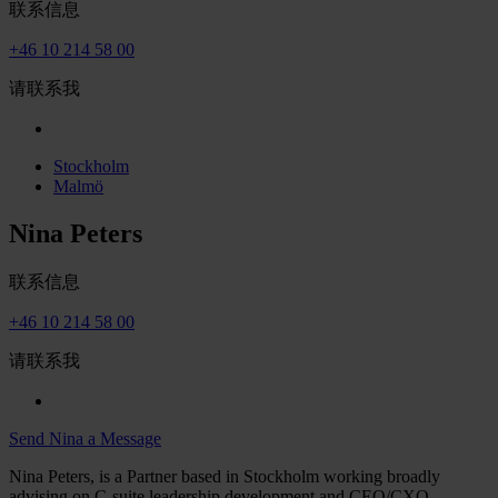
联系信息
+46 10 214 58 00
请联系我
Stockholm
Malmö
Nina Peters
联系信息
+46 10 214 58 00
请联系我
Send Nina a Message
Nina Peters, is a Partner based in Stockholm working broadly
advising on C-suite leadership development and CEO/CXO