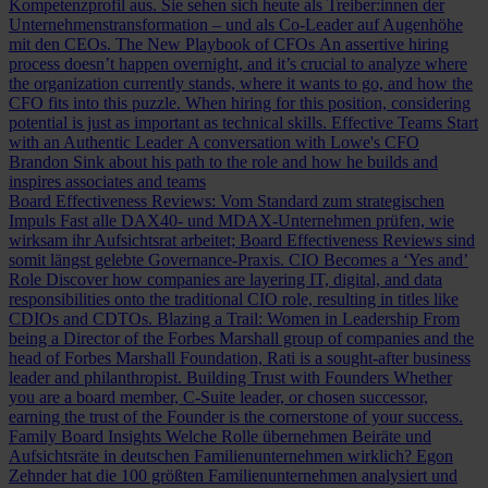
Kompetenzprofil aus. Sie sehen sich heute als Treiber:innen der
Unternehmenstransformation – und als Co-Leader auf Augenhöhe
mit den CEOs.
The New Playbook of CFOs
An assertive hiring
process doesn’t happen overnight, and it’s crucial to analyze where
the organization currently stands, where it wants to go, and how the
CFO fits into this puzzle. When hiring for this position, considering
potential is just as important as technical skills.
Effective Teams Start
with an Authentic Leader
A conversation with Lowe's CFO
Brandon Sink about his path to the role and how he builds and
inspires associates and teams
Board Effectiveness Reviews: Vom Standard zum strategischen
Impuls
Fast alle DAX40- und MDAX-Unternehmen prüfen, wie
wirksam ihr Aufsichtsrat arbeitet; Board Effectiveness Reviews sind
somit längst gelebte Governance-Praxis.
CIO Becomes a ‘Yes and’
Role
Discover how companies are layering IT, digital, and data
responsibilities onto the traditional CIO role, resulting in titles like
CDIOs and CDTOs.
Blazing a Trail: Women in Leadership
From
being a Director of the Forbes Marshall group of companies and the
head of Forbes Marshall Foundation, Rati is a sought-after business
leader and philanthropist.
Building Trust with Founders
Whether
you are a board member, C-Suite leader, or chosen successor,
earning the trust of the Founder is the cornerstone of your success.
Family Board Insights
Welche Rolle übernehmen Beiräte und
Aufsichtsräte in deutschen Familienunternehmen wirklich? Egon
Zehnder hat die 100 größten Familienunternehmen analysiert und