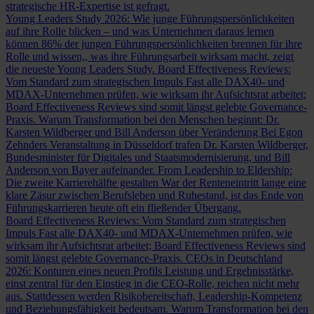
strategische HR-Expertise ist gefragt.
Young Leaders Study 2026: Wie junge Führungspersönlichkeiten
auf ihre Rolle blicken – und was Unternehmen daraus lernen
können
86% der jungen Führungspersönlichkeiten brennen für ihre
Rolle und wissen,, was ihre Führungsarbeit wirksam macht, zeigt
die neueste Young Leaders Study.
Board Effectiveness Reviews:
Vom Standard zum strategischen Impuls
Fast alle DAX40- und
MDAX-Unternehmen prüfen, wie wirksam ihr Aufsichtsrat arbeitet;
Board Effectiveness Reviews sind somit längst gelebte Governance-
Praxis.
Warum Transformation bei den Menschen beginnt: Dr.
Karsten Wildberger und Bill Anderson über Veränderung
Bei Egon
Zehnders Veranstaltung in Düsseldorf trafen Dr. Karsten Wildberger,
Bundesminister für Digitales und Staatsmodernisierung, und Bill
Anderson von Bayer aufeinander.
From Leadership to Eldership:
Die zweite Karrierehälfte gestalten
War der Renteneintritt lange eine
klare Zäsur zwischen Berufsleben und Ruhestand, ist das Ende von
Führungskarrieren heute oft ein fließender Übergang.
Board Effectiveness Reviews: Vom Standard zum strategischen
Impuls
Fast alle DAX40- und MDAX-Unternehmen prüfen, wie
wirksam ihr Aufsichtsrat arbeitet; Board Effectiveness Reviews sind
somit längst gelebte Governance-Praxis.
CEOs in Deutschland
2026: Konturen eines neuen Profils
Leistung und Ergebnisstärke,
einst zentral für den Einstieg in die CEO-Rolle, reichen nicht mehr
aus. Stattdessen werden Risikobereitschaft, Leadership-Kompetenz
und Beziehungsfähigkeit bedeutsam.
Warum Transformation bei den