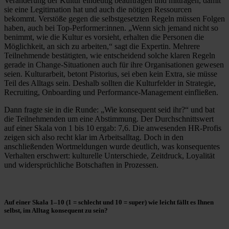
Veränderung der Kultur eindeutig beauftragen und mittragen, damit
sie eine Legitimation hat und auch die nötigen Ressourcen
bekommt. Verstöße gegen die selbstgesetzten Regeln müssen Folgen
haben, auch bei Top-Performer:innen. „Wenn sich jemand nicht so
benimmt, wie die Kultur es vorsieht, erhalten die Personen die
Möglichkeit, an sich zu arbeiten,“ sagt die Expertin. Mehrere
Teilnehmende bestätigten, wie entscheidend solche klaren Regeln
gerade in Change-Situationen auch für ihre Organisationen gewesen
seien. Kulturarbeit, betont Pistorius, sei eben kein Extra, sie müsse
Teil des Alltags sein. Deshalb sollten die Kulturfelder in Strategie,
Recruiting, Onboarding und Performance-Management einfließen.
Dann fragte sie in die Runde: „Wie konsequent seid ihr?“ und bat
die Teilnehmenden um eine Abstimmung. Der Durchschnittswert
auf einer Skala von 1 bis 10 ergab: 7,6. Die anwesenden HR-Profis
zeigen sich also recht klar im Arbeitsalltag. Doch in den
anschließenden Wortmeldungen wurde deutlich, was konsequentes
Verhalten erschwert: kulturelle Unterschiede, Zeitdruck, Loyalität
und widersprüchliche Botschaften in Prozessen.
Auf einer Skala 1–10 (1 = schlecht und 10 = super) wie leicht fällt es Ihnen
selbst, im Alltag konsequent zu sein?