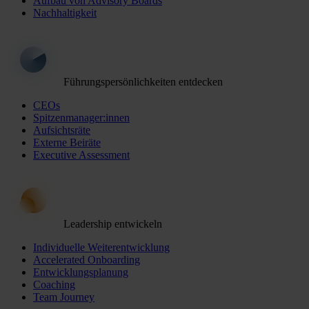
Aufbau von Advisory Boards
Nachhaltigkeit
Führungspersönlichkeiten entdecken
CEOs
Spitzenmanager:innen
Aufsichtsräte
Externe Beiräte
Executive Assessment
Leadership entwickeln
Individuelle Weiterentwicklung
Accelerated Onboarding
Entwicklungsplanung
Coaching
Team Journey