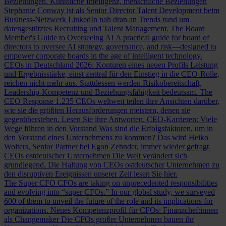
Beziehungen.
Künstliche Intelligenz, menschliche Beziehungen
Stephanie Conway ist als Senior Director Talent Development beim
Business-Netzwerk LinkedIn nah dran an Trends rund um
datengestütztes Recruiting und Talent Management.
The Board
Member's Guide to Overseeing AI
A practical guide for board of
directors to oversee AI strategy, governance, and risk—designed to
empower corporate boards in the age of intelligent technology.
CEOs in Deutschland 2026: Konturen eines neuen Profils
Leistung
und Ergebnisstärke, einst zentral für den Einstieg in die CEO-Rolle,
reichen nicht mehr aus. Stattdessen werden Risikobereitschaft,
Leadership-Kompetenz und Beziehungsfähigkeit bedeutsam.
The
CEO Response
1.235 CEOs weltweit teilen ihre Ansichten darüber,
wie sie die größten Herausforderungen meistern, denen sie
gegenüberstehen. Lesen Sie ihre Antworten.
CEO-Karrieren: Viele
Wege führen in den Vorstand
Was sind die Erfolgsfaktoren, um in
den Vorstand eines Unternehmens zu kommen? Das wird Heiko
Wolters, Senior Partner bei Egon Zehnder, immer wieder gefragt.
CEOs ostdeutscher Unternehmen
Die Welt verändert sich
grundlegend. Die Haltung von CEOs ostdeutscher Unternehmen zu
den disruptiven Ereignissen unserer Zeit lesen Sie hier.
The Super CFO
CFOs are taking on unprecedented responsibilities
and evolving into “super CFOs.” In our global study, we surveyed
600 of them to unveil the future of the role and its implications for
organizations.
Neues Kompetenzprofil für CFOs: Finanzchef:innen
als Changemaker
Die CFOs großer Unternehmen bauen ihr