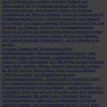
mit 24 Tiefeninterviews geführt.
Zwischen Tradition und
Transformation
HR in Familienunternehmen: Wie gelingt
strategischer Support, ohne kulturelle Stärken wie Vertrauen,
Langfristigkeit und Werte zu verlieren?
Gebaut für Generationen
In
Familienunternehmen ist die „Familienverfassung“ als Instrument
der Corporate Governance verbreitet. Bilanz ziehen Katja Portz und
Hartmuth von Maltzahn.
Nachfolge in Familienunternehmen:
NextGen als Treiber des Kulturwandels
Beim Generationswechsel
hat die NextGen eine wichtige Aufgabe: Sie muss die Führungs-
und Unternehmenskultur transformieren – um sie zukunftsfest zu
machen.
Zwischen Tradition und Transformation
HR in
Familienunternehmen: Wie gelingt strategischer Support, ohne
kulturelle Stärken wie Vertrauen, Langfristigkeit und Werte zu
verlieren?
CHRO-Roundtable: Drei HR-Mythen auf dem Prüfstand
Future Skills, moderne Führung, Purpose: Das sind drei Narrative,
die die HR-Welt seit Jahren prägen. Doch was steckt dahinter?
CHRO-Roundtable: Vom Strategiebegleiter zum
Transformationsarchitekten – Kulturwandel in turbulenten Zeiten
Der Veränderungsdruck auf Unternehmen war selten höher,
Organisationen müssen sich neu erfinden – und das ist immer auch
Kulturarbeit. Doch was, wenn die Menschen dabei nicht mitziehen?
CHRO-Roundtable: HR gehört in den Aufsichtsrat
War der
Aufsichtsrat früher vor allem ein Kontrollgremium, ist er heute
zusätzlich Strategie- und Sparringspartner für das C-Level. Auch