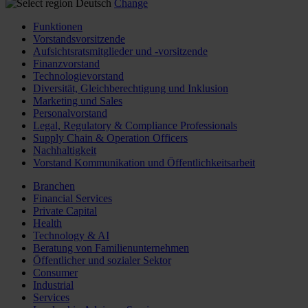
Deutsch
Change
Funktionen
Vorstandsvorsitzende
Aufsichtsratsmitglieder und -vorsitzende
Finanzvorstand
Technologievorstand
Diversität, Gleichberechtigung und Inklusion
Marketing und Sales
Personalvorstand
Legal, Regulatory & Compliance Professionals
Supply Chain & Operation Officers
Nachhaltigkeit
Vorstand Kommunikation und Öffentlichkeitsarbeit
Branchen
Financial Services
Private Capital
Health
Technology & AI
Beratung von Familienunternehmen
Öffentlicher und sozialer Sektor
Consumer
Industrial
Services