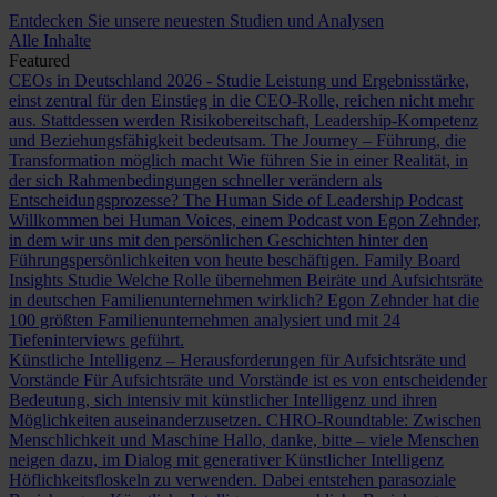
Entdecken Sie unsere neuesten Studien und Analysen
Alle Inhalte
Featured
CEOs in Deutschland 2026 - Studie
Leistung und Ergebnisstärke,
einst zentral für den Einstieg in die CEO-Rolle, reichen nicht mehr
aus. Stattdessen werden Risikobereitschaft, Leadership-Kompetenz
und Beziehungsfähigkeit bedeutsam.
The Journey – Führung, die
Transformation möglich macht
Wie führen Sie in einer Realität, in
der sich Rahmenbedingungen schneller verändern als
Entscheidungsprozesse?
The Human Side of Leadership Podcast
Willkommen bei Human Voices, einem Podcast von Egon Zehnder,
in dem wir uns mit den persönlichen Geschichten hinter den
Führungspersönlichkeiten von heute beschäftigen.
Family Board
Insights Studie
Welche Rolle übernehmen Beiräte und Aufsichtsräte
in deutschen Familienunternehmen wirklich? Egon Zehnder hat die
100 größten Familienunternehmen analysiert und mit 24
Tiefeninterviews geführt.
Künstliche Intelligenz – Herausforderungen für Aufsichtsräte und
Vorstände
Für Aufsichtsräte und Vorstände ist es von entscheidender
Bedeutung, sich intensiv mit künstlicher Intelligenz und ihren
Möglichkeiten auseinanderzusetzen.
CHRO-Roundtable: Zwischen
Menschlichkeit und Maschine
Hallo, danke, bitte – viele Menschen
neigen dazu, im Dialog mit generativer Künstlicher Intelligenz
Höflichkeitsfloskeln zu verwenden. Dabei entstehen parasoziale