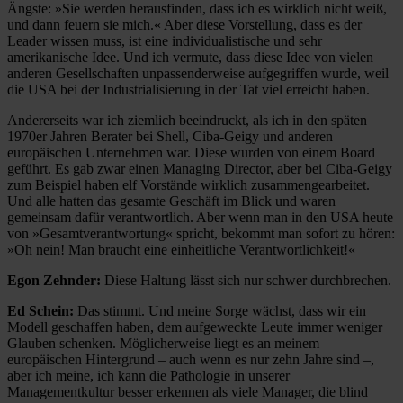
Ängste: »Sie werden herausfinden, dass ich es wirklich nicht weiß,
und dann feuern sie mich.« Aber diese Vorstellung, dass es der
Leader wissen muss, ist eine individualistische und sehr
amerikanische Idee. Und ich vermute, dass diese Idee von vielen
anderen Gesellschaften unpassenderweise aufgegriffen wurde, weil
die USA bei der Industrialisierung in der Tat viel erreicht haben.
Andererseits war ich ziemlich beeindruckt, als ich in den späten
1970er Jahren Berater bei Shell, Ciba-Geigy und anderen
europäischen Unternehmen war. Diese wurden von einem Board
geführt. Es gab zwar einen Managing Director, aber bei Ciba-Geigy
zum Beispiel haben elf Vorstände wirklich zusammengearbeitet.
Und alle hatten das gesamte Geschäft im Blick und waren
gemeinsam dafür verantwortlich. Aber wenn man in den USA heute
von »Gesamtverantwortung« spricht, bekommt man sofort zu hören:
»Oh nein! Man braucht eine einheitliche Verantwortlichkeit!«
Egon Zehnder:
Diese Haltung lässt sich nur schwer durchbrechen.
Ed Schein:
Das stimmt. Und meine Sorge wächst, dass wir ein
Modell geschaffen haben, dem aufgeweckte Leute immer weniger
Glauben schenken. Möglicherweise liegt es an meinem
europäischen Hintergrund – auch wenn es nur zehn Jahre sind –,
aber ich meine, ich kann die Pathologie in unserer
Managementkultur besser erkennen als viele Manager, die blind