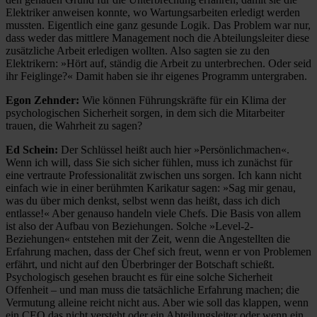
Elektriker anweisen konnte, wo Wartungsarbeiten erledigt werden
mussten. Eigentlich eine ganz gesunde Logik. Das Problem war nur,
dass weder das mittlere Management noch die Abteilungsleiter diese
zusätzliche Arbeit erledigen wollten. Also sagten sie zu den
Elektrikern: »Hört auf, ständig die Arbeit zu unterbrechen. Oder seid
ihr Feiglinge?« Damit haben sie ihr eigenes Programm untergraben.
Egon Zehnder:
Wie können Führungskräfte für ein Klima der
psychologischen Sicherheit sorgen, in dem sich die Mitarbeiter
trauen, die Wahrheit zu sagen?
Ed Schein:
Der Schlüssel heißt auch hier »Persönlichmachen«.
Wenn ich will, dass Sie sich sicher fühlen, muss ich zunächst für
eine vertraute Professionalität zwischen uns sorgen. Ich kann nicht
einfach wie in einer berühmten Karikatur sagen: »Sag mir genau,
was du über mich denkst, selbst wenn das heißt, dass ich dich
entlasse!« Aber genauso handeln viele Chefs. Die Basis von allem
ist also der Aufbau von Beziehungen. Solche »Level-2-
Beziehungen« entstehen mit der Zeit, wenn die Angestellten die
Erfahrung machen, dass der Chef sich freut, wenn er von Problemen
erfährt, und nicht auf den Überbringer der Botschaft schießt.
Psychologisch gesehen braucht es für eine solche Sicherheit
Offenheit – und man muss die tatsächliche Erfahrung machen; die
Vermutung alleine reicht nicht aus. Aber wie soll das klappen, wenn
ein CEO das nicht versteht oder ein Abteilungsleiter oder wenn ein