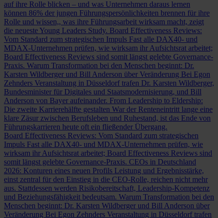
auf ihre Rolle blicken – und was Unternehmen daraus lernen
können
86% der jungen Führungspersönlichkeiten brennen für ihre
Rolle und wissen,, was ihre Führungsarbeit wirksam macht, zeigt
die neueste Young Leaders Study.
Board Effectiveness Reviews:
Vom Standard zum strategischen Impuls
Fast alle DAX40- und
MDAX-Unternehmen prüfen, wie wirksam ihr Aufsichtsrat arbeitet;
Board Effectiveness Reviews sind somit längst gelebte Governance-
Praxis.
Warum Transformation bei den Menschen beginnt: Dr.
Karsten Wildberger und Bill Anderson über Veränderung
Bei Egon
Zehnders Veranstaltung in Düsseldorf trafen Dr. Karsten Wildberger,
Bundesminister für Digitales und Staatsmodernisierung, und Bill
Anderson von Bayer aufeinander.
From Leadership to Eldership:
Die zweite Karrierehälfte gestalten
War der Renteneintritt lange eine
klare Zäsur zwischen Berufsleben und Ruhestand, ist das Ende von
Führungskarrieren heute oft ein fließender Übergang.
Board Effectiveness Reviews: Vom Standard zum strategischen
Impuls
Fast alle DAX40- und MDAX-Unternehmen prüfen, wie
wirksam ihr Aufsichtsrat arbeitet; Board Effectiveness Reviews sind
somit längst gelebte Governance-Praxis.
CEOs in Deutschland
2026: Konturen eines neuen Profils
Leistung und Ergebnisstärke,
einst zentral für den Einstieg in die CEO-Rolle, reichen nicht mehr
aus. Stattdessen werden Risikobereitschaft, Leadership-Kompetenz
und Beziehungsfähigkeit bedeutsam.
Warum Transformation bei den
Menschen beginnt: Dr. Karsten Wildberger und Bill Anderson über
Veränderung
Bei Egon Zehnders Veranstaltung in Düsseldorf trafen