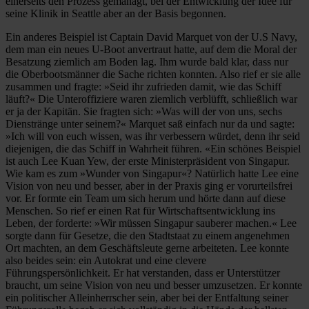
einerseits den Prozess gemanagt, bei der Entwicklung der Idee für
seine Klinik in Seattle aber an der Basis begonnen.
Ein anderes Beispiel ist Captain David Marquet von der U.S Navy,
dem man ein neues U-Boot anvertraut hatte, auf dem die Moral der
Besatzung ziemlich am Boden lag. Ihm wurde bald klar, dass nur
die Oberbootsmänner die Sache richten konnten. Also rief er sie alle
zusammen und fragte: »Seid ihr zufrieden damit, wie das Schiff
läuft?« Die Unteroffiziere waren ziemlich verblüfft, schließlich war
er ja der Kapitän. Sie fragten sich: »Was will der von uns, sechs
Dienstränge unter seinem?« Marquet saß einfach nur da und sagte:
»Ich will von euch wissen, was ihr verbessern würdet, denn ihr seid
diejenigen, die das Schiff in Wahrheit führen. «Ein schönes Beispiel
ist auch Lee Kuan Yew, der erste Ministerpräsident von Singapur.
Wie kam es zum »Wunder von Singapur«? Natürlich hatte Lee eine
Vision von neu und besser, aber in der Praxis ging er vorurteilsfrei
vor. Er formte ein Team um sich herum und hörte dann auf diese
Menschen. So rief er einen Rat für Wirtschaftsentwicklung ins
Leben, der forderte: »Wir müssen Singapur sauberer machen.« Lee
sorgte dann für Gesetze, die den Stadtstaat zu einem angenehmen
Ort machten, an dem Geschäftsleute gerne arbeiteten. Lee konnte
also beides sein: ein Autokrat und eine clevere
Führungspersönlichkeit. Er hat verstanden, dass er Unterstützer
braucht, um seine Vision von neu und besser umzusetzen. Er konnte
ein politischer Alleinherrscher sein, aber bei der Entfaltung seiner