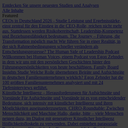
Entdecken Sie unsere neuesten Studien und Analysen
Alle Inhalte
Featured
CEOs in Deutschland 2026 - Studie
Leistung und Ergebnisstärke,
einst zentral für den Einstieg in die CEO-Rolle, reichen nicht mehr
aus. Stattdessen werden Risikobereitschaft, Leadership-Kompetenz
und Beziehungsfähigkeit bedeutsam.
The Journey – Führung, die
Transformation möglich macht
Wie führen Sie in einer Realität, in
der sich Rahmenbedingungen schneller verändern als
Entscheidungsprozesse?
The Human Side of Leadership Podcast
Willkommen bei Human Voices, einem Podcast von Egon Zehnder,
in dem wir uns mit den persönlichen Geschichten hinter den
Führungspersönlichkeiten von heute beschäftigen.
Family Board
Insights Studie
Welche Rolle übernehmen Beiräte und Aufsichtsräte
in deutschen Familienunternehmen wirklich? Egon Zehnder hat die
100 größten Familienunternehmen analysiert und mit 24
Tiefeninterviews geführt.
Künstliche Intelligenz – Herausforderungen für Aufsichtsräte und
Vorstände
Für Aufsichtsräte und Vorstände ist es von entscheidender
Bedeutung, sich intensiv mit künstlicher Intelligenz und ihren
Möglichkeiten auseinanderzusetzen.
CHRO-Roundtable: Zwischen
Menschlichkeit und Maschine
Hallo, danke, bitte – viele Menschen
neigen dazu, im Dialog mit generativer Künstlicher Intelligenz
Höflichkeitsfloskeln zu verwenden. Dabei entstehen parasoziale