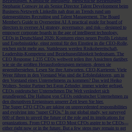
Beziehungen.
Künstliche Intelligenz, menschliche Beziehungen
Stephanie Conway ist als Senior Director Talent Development beim
Business-Netzwerk LinkedIn nah dran an Trends rund um
datengestütztes Recruiting und Talent Management.
The Board
Member's Guide to Overseeing AI
A practical guide for board of
directors to oversee AI strategy, governance, and risk—designed to
empower corporate boards in the age of intelligent technology.
CEOs in Deutschland 2026: Konturen eines neuen Profils
Leistung
und Ergebnisstärke, einst zentral für den Einstieg in die CEO-Rolle,
reichen nicht mehr aus. Stattdessen werden Risikobereitschaft,
Leadership-Kompetenz und Beziehungsfähigkeit bedeutsam.
The
CEO Response
1.235 CEOs weltweit teilen ihre Ansichten darüber,
wie sie die größten Herausforderungen meistern, denen sie
gegenüberstehen. Lesen Sie ihre Antworten.
CEO-Karrieren: Viele
Wege führen in den Vorstand
Was sind die Erfolgsfaktoren, um in
den Vorstand eines Unternehmens zu kommen? Das wird Heiko
Wolters, Senior Partner bei Egon Zehnder, immer wieder gefragt.
CEOs ostdeutscher Unternehmen
Die Welt verändert sich
grundlegend. Die Haltung von CEOs ostdeutscher Unternehmen zu
den disruptiven Ereignissen unserer Zeit lesen Sie hier.
The Super CFO
CFOs are taking on unprecedented responsibilities
and evolving into “super CFOs.” In our global study, we surveyed
600 of them to unveil the future of the role and its implications for
organizations.
From CFO to CEO
Most CFOs aspire to be CEOs—
either right now or in the future. But a few steps may remain to get