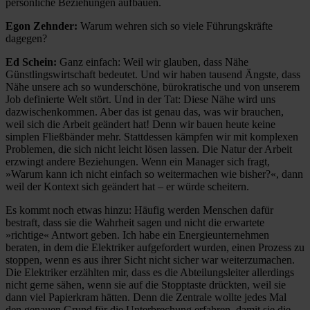
persönliche Beziehungen aufbauen.
Egon Zehnder:
Warum wehren sich so viele Führungskräfte
dagegen?
Ed Schein:
Ganz einfach: Weil wir glauben, dass Nähe
Günstlingswirtschaft bedeutet. Und wir haben tausend Ängste, dass
Nähe unsere ach so wunderschöne, bürokratische und von unserem
Job definierte Welt stört. Und in der Tat: Diese Nähe wird uns
dazwischenkommen. Aber das ist genau das, was wir brauchen,
weil sich die Arbeit geändert hat! Denn wir bauen heute keine
simplen Fließbänder mehr. Stattdessen kämpfen wir mit komplexen
Problemen, die sich nicht leicht lösen lassen. Die Natur der Arbeit
erzwingt andere Beziehungen. Wenn ein Manager sich fragt,
»Warum kann ich nicht einfach so weitermachen wie bisher?«, dann
weil der Kontext sich geändert hat – er würde scheitern.
Es kommt noch etwas hinzu: Häufig werden Menschen dafür
bestraft, dass sie die Wahrheit sagen und nicht die erwartete
»richtige« Antwort geben. Ich habe ein Energieunternehmen
beraten, in dem die Elektriker aufgefordert wurden, einen Prozess zu
stoppen, wenn es aus ihrer Sicht nicht sicher war weiterzumachen.
Die Elektriker erzählten mir, dass es die Abteilungsleiter allerdings
nicht gerne sähen, wenn sie auf die Stopptaste drückten, weil sie
dann viel Papierkram hätten. Denn die Zentrale wollte jedes Mal
den genauen Grund für die Unterbrechung erfahren, damit sie die