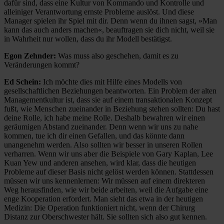
dafür sind, dass eine Kultur von Kommando und Kontrolle und
alleiniger Verantwortung ernste Probleme auslöst. Und diese
Manager spielen ihr Spiel mit dir. Denn wenn du ihnen sagst, »Man
kann das auch anders machen«, beauftragen sie dich nicht, weil sie
in Wahrheit nur wollen, dass du ihr Modell bestätigst.
Egon Zehnder:
Was muss also geschehen, damit es zu
Veränderungen kommt?
Ed Schein:
Ich möchte dies mit Hilfe eines Modells von
gesellschaftlichen Beziehungen beantworten. Ein Problem der alten
Managementkultur ist, dass sie auf einem transaktionalen Konzept
fußt, wie Menschen zueinander in Beziehung stehen sollten: Du hast
deine Rolle, ich habe meine Rolle. Deshalb bewahren wir einen
geräumigen Abstand zueinander. Denn wenn wir uns zu nahe
kommen, tue ich dir einen Gefallen, und das könnte dann
unangenehm werden. Also sollten wir besser in unseren Rollen
verharren. Wenn wir uns aber die Beispiele von Gary Kaplan, Lee
Kuan Yew und anderen ansehen, wird klar, dass die heutigen
Probleme auf dieser Basis nicht gelöst werden können. Stattdessen
müssen wir uns kennenlernen: Wir müssen auf einem direkteren
Weg herausfinden, wie wir beide arbeiten, weil die Aufgabe eine
enge Kooperation erfordert. Man sieht das etwa in der heutigen
Medizin: Die Operation funktioniert nicht, wenn der Chirurg
Distanz zur Oberschwester hält. Sie sollten sich also gut kennen.