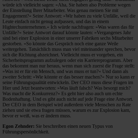
würde ich vielleicht sagen: »Aha, Sie haben also Probleme wegen
der Einstellung Ihrer Mitarbeiter. Was genau meinen Sie mit
Engagement?« Seine Antwort: »Wir haben zu viele Unfälle, weil die
Leute einfach nicht genug aufpassen, und das in einem
Hightechunternehmen.« Ich würde nachfragen: »Was waren das für
Unfälle?« Seine Antwort darauf könnte lauten: »Vergangenes Jahr
sind bei einer Explosion in einer unserer Fabriken sechs Mitarbeiter
gestorben. «So könnte das Gespräch noch eine ganze Weile
weitergehen. Tatsächlich muss man viel miteinander sprechen, bevor
sich die Richtung abzeichnet. Vielleicht muss er vorgeben, ein
Sicherheitsprogramm aufzulegen oder ein Karriereprogramm. Aber
das bekommt man nur heraus, wenn man sich zuerst die Frage stellt:
»Was ist er für ein Mensch, und was muss er tun?« Und dann als
zweiter Schritt: »Wie könnte er das besser machen?« Nur so kann er
seine Führungsqualität entwickeln. Der CEO muss diese Fragen im
Hier und Jetzt beantworten: »Was läuft falsch? Was besorgt mich?
Was macht die Konkurrenz?« Es geht hier also auch um echte
Bodenhaftung. Und es gibt auch nicht auf jede Frage eine Antwort.
Der CEO in dem Beispiel wird außerdem viele Menschen zu Rate
ziehen und sie etwa fragen müssen, warum es zur Explosion kam,
bevor er weiß, was er ändern muss.
Egon Zehnder:
Sie beschreiben einen neuen Typus von
Führungspersönlichkeit.