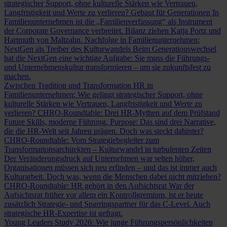
strategischer Support, ohne kulturelle Stärken wie Vertrauen,
Langfristigkeit und Werte zu verlieren?
Gebaut für Generationen
In
Familienunternehmen ist die „Familienverfassung“ als Instrument
der Corporate Governance verbreitet. Bilanz ziehen Katja Portz und
Hartmuth von Maltzahn.
Nachfolge in Familienunternehmen:
NextGen als Treiber des Kulturwandels
Beim Generationswechsel
hat die NextGen eine wichtige Aufgabe: Sie muss die Führungs-
und Unternehmenskultur transformieren – um sie zukunftsfest zu
machen.
Zwischen Tradition und Transformation
HR in
Familienunternehmen: Wie gelingt strategischer Support, ohne
kulturelle Stärken wie Vertrauen, Langfristigkeit und Werte zu
verlieren?
CHRO-Roundtable: Drei HR-Mythen auf dem Prüfstand
Future Skills, moderne Führung, Purpose: Das sind drei Narrative,
die die HR-Welt seit Jahren prägen. Doch was steckt dahinter?
CHRO-Roundtable: Vom Strategiebegleiter zum
Transformationsarchitekten – Kulturwandel in turbulenten Zeiten
Der Veränderungsdruck auf Unternehmen war selten höher,
Organisationen müssen sich neu erfinden – und das ist immer auch
Kulturarbeit. Doch was, wenn die Menschen dabei nicht mitziehen?
CHRO-Roundtable: HR gehört in den Aufsichtsrat
War der
Aufsichtsrat früher vor allem ein Kontrollgremium, ist er heute
zusätzlich Strategie- und Sparringspartner für das C-Level. Auch
strategische HR-Expertise ist gefragt.
Young Leaders Study 2026: Wie junge Führungspersönlichkeiten