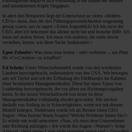
Führungsrolle begab er sich vollständig in die Hände der hellsten
und talentiertesten Köpfe Singapurs.
In allen drei Beispielen liegt der Unterschied zu vielen »Helden-
CEOs« darin, dass die drei Führungspersönlichkeiten wagemutig
genug waren, um zu sagen: »Einen Augenblick! Ich bin zwar der
CEO, aber ich bekomme das alleine nicht hin und brauche Hilfe. Ich
muss auf andere hören. Ich muss von anderen, die mehr davon
verstehen, lernen, wie diese Sache funktioniert.«
Egon Zehnder:
Was muss man lernen – oder verlernen –, um Platz
für »Co-Creation« zu schaffen?
Ed Schein:
Unser Wirtschaftsmodell wurde von den westlichen
Ländern hervorgebracht, insbesondere von den USA. Wir bewegen
uns seit Taylor und seit der Erfindung des Fließbandes im Rahmen
einer bestimmten Managementkultur. Diese hat einen Typus von
Leadership hervorgebracht, der vor allem um Richtungsvorgaben
kreist. In der neuen Wirtschaftswelt von heute ist diese
Managementkultur vollständig obsolet geworden. Wir stecken
deshalb von Anfang an in Schwierigkeiten, wenn wir mit diesem
Modell loslegen. Stattdessen würde ich als Berater einen CEO
fragen: »Was bereitet Ihnen Sorgen? Welche Probleme haben Sie?«
Er würde mir wohl antworten: »Nun, ich muss dem Unternehmen
eine Richtung aufzeigen.« Ich würde ihn fragen: »Warum?« Seine
Antwort: »Weil meine Leute nicht engagiert genug sind.« Daraufhin