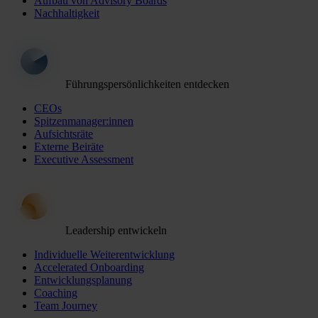
Aufbau von Advisory Boards
Nachhaltigkeit
Führungspersönlichkeiten entdecken
CEOs
Spitzenmanager:innen
Aufsichtsräte
Externe Beiräte
Executive Assessment
Leadership entwickeln
Individuelle Weiterentwicklung
Accelerated Onboarding
Entwicklungsplanung
Coaching
Team Journey