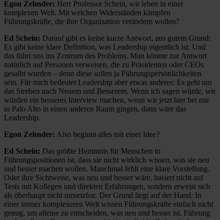
Egon Zehnder:
Herr Professor Schein, wir leben in einer
komplexen Welt. Mit welchen Widerständen kämpfen
Führungskräfte, die ihre Organisation verändern wollen?
Ed Schein:
Darauf gibt es keine kurze Antwort, aus gutem Grund:
Es gibt keine klare Definition, was Leadership eigentlich ist. Und
das führt uns ins Zentrum des Problems. Man könnte zur Antwort
natürlich auf Personen verweisen, die zu Präsidenten oder CEOs
gesalbt wurden – denn diese sollen ja Führungspersönlichkeiten
sein. Für mich bedeutet Leadership aber etwas anderes: Es geht um
das Streben nach Neuem und Besserem. Wenn ich sagen würde, wir
würden ein besseres Interview machen, wenn wir jetzt hier bei mir
in Palo Alto in einen anderen Raum gingen, dann wäre das
Leadership.
Egon Zehnder:
Also beginnt alles mit einer Idee?
Ed Schein:
Das größte Hemmnis für Menschen in
Führungspositionen ist, dass sie nicht wirklich wissen, was sie neu
und besser machen wollen. Manchmal fehlt eine klare Vorstellung.
Oder ihre Sichtweise, was neu und besser wäre, basiert nicht auf
Tests mit Kollegen und direkten Erfahrungen, sondern erweist sich
als überhaupt nicht umsetzbar. Der Grund liegt auf der Hand: In
einer immer komplexeren Welt wissen Führungskräfte einfach nicht
genug, um alleine zu entscheiden, was neu und besser ist. Führung