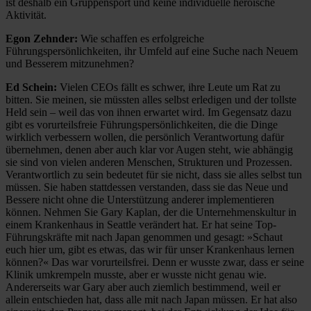
ist deshalb ein Gruppensport und keine individuelle heroische
Aktivität.
Egon Zehnder:
Wie schaffen es erfolgreiche
Führungspersönlichkeiten, ihr Umfeld auf eine Suche nach Neuem
und Besserem mitzunehmen?
Ed Schein:
Vielen CEOs fällt es schwer, ihre Leute um Rat zu
bitten. Sie meinen, sie müssten alles selbst erledigen und der tollste
Held sein – weil das von ihnen erwartet wird. Im Gegensatz dazu
gibt es vorurteilsfreie Führungspersönlichkeiten, die die Dinge
wirklich verbessern wollen, die persönlich Verantwortung dafür
übernehmen, denen aber auch klar vor Augen steht, wie abhängig
sie sind von vielen anderen Menschen, Strukturen und Prozessen.
Verantwortlich zu sein bedeutet für sie nicht, dass sie alles selbst tun
müssen. Sie haben stattdessen verstanden, dass sie das Neue und
Bessere nicht ohne die Unterstützung anderer implementieren
können. Nehmen Sie Gary Kaplan, der die Unternehmenskultur in
einem Krankenhaus in Seattle verändert hat. Er hat seine Top-
Führungskräfte mit nach Japan genommen und gesagt: »Schaut
euch hier um, gibt es etwas, das wir für unser Krankenhaus lernen
können?« Das war vorurteilsfrei. Denn er wusste zwar, dass er seine
Klinik umkrempeln musste, aber er wusste nicht genau wie.
Andererseits war Gary aber auch ziemlich bestimmend, weil er
allein entschieden hat, dass alle mit nach Japan müssen. Er hat also