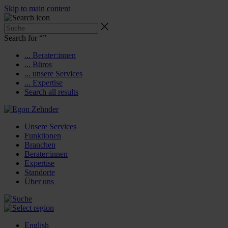
Skip to main content
Search for “
”
... Berater:innen
... Büros
... unsere Services
... Expertise
Search all results
Unsere Services
Funktionen
Branchen
Berater:innen
Expertise
Standorte
Über uns
English