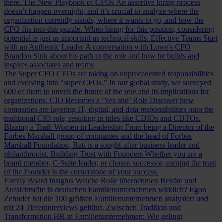
there.
The New Playbook of CFOs
An assertive hiring process
doesn’t happen overnight, and it’s crucial to analyze where the
organization currently stands, where it wants to go, and how the
CFO fits into this puzzle. When hiring for this position, considering
potential is just as important as technical skills.
Effective Teams Start
with an Authentic Leader
A conversation with Lowe's CFO
Brandon Sink about his path to the role and how he builds and
inspires associates and teams
The Super CFO
CFOs are taking on unprecedented responsibilities
and evolving into “super CFOs.” In our global study, we surveyed
600 of them to unveil the future of the role and its implications for
organizations.
CIO Becomes a ‘Yes and’ Role
Discover how
companies are layering IT, digital, and data responsibilities onto the
traditional CIO role, resulting in titles like CDIOs and CDTOs.
Blazing a Trail: Women in Leadership
From being a Director of the
Forbes Marshall group of companies and the head of Forbes
Marshall Foundation, Rati is a sought-after business leader and
philanthropist.
Building Trust with Founders
Whether you are a
board member, C-Suite leader, or chosen successor, earning the trust
of the Founder is the cornerstone of your success.
Family Board Insights
Welche Rolle übernehmen Beiräte und
Aufsichtsräte in deutschen Familienunternehmen wirklich? Egon
Zehnder hat die 100 größten Familienunternehmen analysiert und
mit 24 Tiefeninterviews geführt.
Zwischen Tradition und
Transformation
HR in Familienunternehmen: Wie gelingt