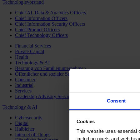
Technologievorstand
Chief AI, Data & Analytics Officers
Chief Information Officers
Chief Information Security Officers
Chief Product Officers
Chief Technology Officers
Financial Services
Private Capital
Health
Technology & AI
Beratung von Familienunternehmen
Öffentlicher und sozialer Sektor
Consumer
Industrial
Services
Leadership Advisory Services
Consent
Technology & AI
Cybersecurity
Cookies
Digital
Halbleiter
This website uses essential co
Internet of Things
including pixels and web beac