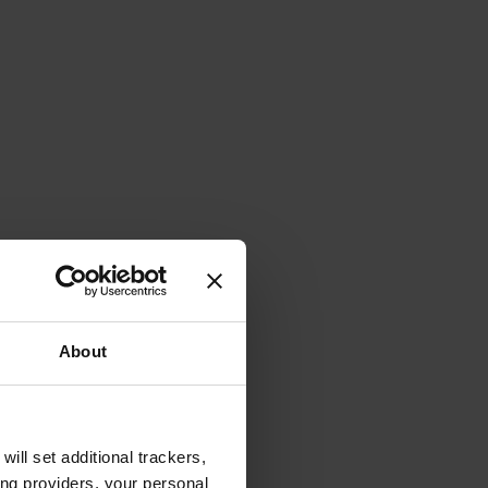
About
will set additional trackers,
ing providers, your personal