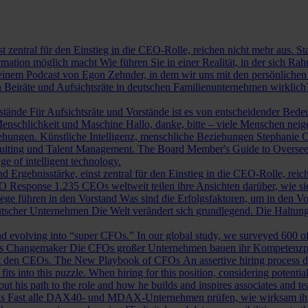
st zentral für den Einstieg in die CEO-Rolle, reichen nicht mehr aus. 
ormation möglich macht
Wie führen Sie in einer Realität, in der sich 
nem Podcast von Egon Zehnder, in dem wir uns mit den persönlichen 
 Beiräte und Aufsichtsräte in deutschen Familienunternehmen wirklich
rstände
Für Aufsichtsräte und Vorstände ist es von entscheidender Bedeut
nschlichkeit und Maschine
Hallo, danke, bitte – viele Menschen neig
iehungen.
Künstliche Intelligenz, menschliche Beziehungen
Stephanie C
ruiting und Talent Management.
The Board Member's Guide to Overse
e of intelligent technology.
d Ergebnisstärke, einst zentral für den Einstieg in die CEO-Rolle, reic
O Response
1.235 CEOs weltweit teilen ihre Ansichten darüber, wie si
ege führen in den Vorstand
Was sind die Erfolgsfaktoren, um in den 
tscher Unternehmen
Die Welt verändert sich grundlegend. Die Haltu
 evolving into “super CFOs.” In our global study, we surveyed 600 of th
als Changemaker
Die CFOs großer Unternehmen bauen ihr Kompetenzprofi
it den CEOs.
The New Playbook of CFOs
An assertive hiring process d
s into this puzzle. When hiring for this position, considering potential i
 his path to the role and how he builds and inspires associates and t
ls
Fast alle DAX40- und MDAX-Unternehmen prüfen, wie wirksam ihr Auf