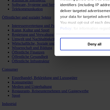
Künstliche Intelligenz
Software, Systeme und Services
identifiers (including IP add
Telekommunikation
deliver targeted advertisemen
your data for targeted advert
Öffentlicher und sozialer Sektor
You must opt-out of each dev
Interessenvertretung und Public Affairs
Policy
; for information rega
Kunst, Kultur und Sport
Regierung und Verwaltung
Umwelt und Nachhaltigkeit
Wirtschaftliche, Soziale und Humanitäre Entwicklung
Deny all
Wissenschaft und Bildung
Öffentliche Finanzen
Öffentliche Gesundheit
Öffentliche Infrastruktur
Consumer
Einzelhandel, Bekleidung und Luxusgüter
Konsumgüter
Medien und Unterhaltung
Restaurants, Reiseunternehmen und Gastgewerbe
Sport
Industrial