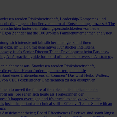
Stattdessen werden Risikobereitschaft, Leadership-Kompetenz und
Rahmenbedingungen schneller verändern als Entscheidungsprozesse?
The
Geschichten hinter den Führungspersönlichkeiten von heute
? Egon Zehnder hat die 100 größten Familienunternehmen analysiert
ung, sich intensiv mit künstlicher Intelligenz und ihren
en dazu, im Dialog mit generativer Künstlicher Intelligenz
onway ist als Senior Director Talent Development beim Business-
eing AI
A practical guide for board of directors to oversee AI strategy,
hen nicht mehr aus. Stattdessen werden Risikobereitschaft,
e die größten Herausforderungen meistern, denen sie
Vorstand eines Unternehmens zu kommen? Das wird Heiko Wolters,
ng von CEOs ostdeutscher Unternehmen zu den disruptiven
em to unveil the future of the role and its implications for
l aus. Sie sehen sich heute als Treiber:innen der
oesn’t happen overnight, and it’s crucial to analyze where the
s just as important as technical skills.
Effective Teams Start with an
eams
sichtsrat arbeitet; Board Effectiveness Reviews sind somit längst