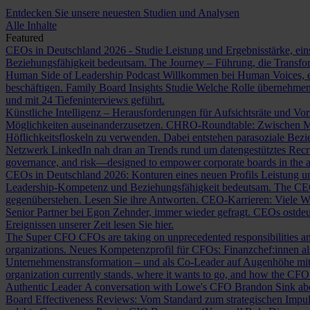
Entdecken Sie unsere neuesten Studien und Analysen
Alle Inhalte
Featured
CEOs in Deutschland 2026 - Studie
Leistung und Ergebnisstärke, ein
Beziehungsfähigkeit bedeutsam.
The Journey – Führung, die Transf
Human Side of Leadership Podcast
Willkommen bei Human Voices, ei
beschäftigen.
Family Board Insights Studie
Welche Rolle übernehmen
und mit 24 Tiefeninterviews geführt.
Künstliche Intelligenz – Herausforderungen für Aufsichtsräte und Vo
Möglichkeiten auseinanderzusetzen.
CHRO-Roundtable: Zwischen Me
Höflichkeitsfloskeln zu verwenden. Dabei entstehen parasoziale Bez
Netzwerk LinkedIn nah dran an Trends rund um datengestütztes Rec
governance, and risk—designed to empower corporate boards in the ag
CEOs in Deutschland 2026: Konturen eines neuen Profils
Leistung un
Leadership-Kompetenz und Beziehungsfähigkeit bedeutsam.
The CE
gegenüberstehen. Lesen Sie ihre Antworten.
CEO-Karrieren: Viele W
Senior Partner bei Egon Zehnder, immer wieder gefragt.
CEOs ostdeu
Ereignissen unserer Zeit lesen Sie hier.
The Super CFO
CFOs are taking on unprecedented responsibilities and
organizations.
Neues Kompetenzprofil für CFOs: Finanzchef:innen 
Unternehmenstransformation – und als Co-Leader auf Augenhöhe m
organization currently stands, where it wants to go, and how the CFO fit
Authentic Leader
A conversation with Lowe's CFO Brandon Sink about
Board Effectiveness Reviews: Vom Standard zum strategischen Impu