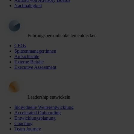
Aufbau von Advisory Boards
Nachhaltigkeit
Führungspersönlichkeiten entdecken
CEOs
Spitzenmanager:innen
Aufsichtsräte
Externe Beiräte
Executive Assessment
Leadership entwickeln
Individuelle Weiterentwicklung
Accelerated Onboarding
Entwicklungsplanung
Coaching
Team Journey