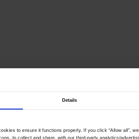
Details
okies to ensure it functions properly. If you click “Allow all”, we 
ons, to collect and share, with our third-party analytics/advertis