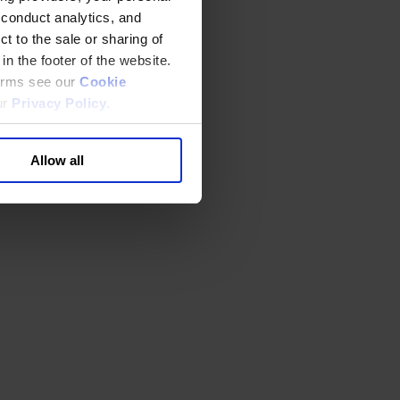
 conduct analytics, and
t to the sale or sharing of
in the footer of the website.
terms see our
Cookie
ur
Privacy Policy
.
Allow all