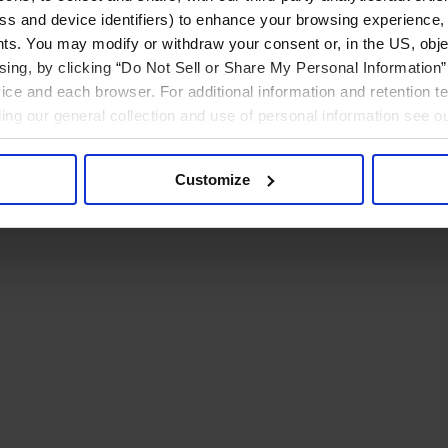
ress and device identifiers) to enhance your browsing experience,
ts. You may modify or withdraw your consent or, in the US, objec
ising, by clicking “Do Not Sell or Share My Personal Information” 
ice and each browser. For additional information and retention 
rding our general collection and use of personal information see o
Customize