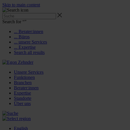
Skip to main content
Search for “
”
... Berater:innen
... Büros
... unsere Services
... Expertise
Search all results
Unsere Services
Funktionen
Branchen
Berater:innen
Expertise
Standorte
Über uns
English